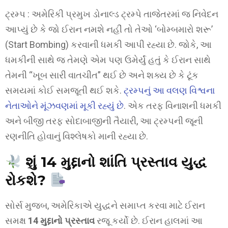
ટ્રમ્પ : અમેરિકી પ્રમુખ ડોનાલ્ડ ટ્રમ્પે તાજેતરમાં જ નિવેદન
આપ્યું છે કે જો ઈરાન નમશે નહીં તો તેઓ ‘બોમ્બમારો શરૂ’
(Start Bombing) કરવાની ધમકી આપી રહ્યા છે. જોકે, આ
ધમકીની સાથે જ તેમણે એમ પણ ઉમેર્યું હતું કે ઈરાન સાથે
તેમની “ખૂબ સારી વાતચીત” થઈ છે અને શક્ય છે કે ટૂંક
સમયમાં કોઈ સમજૂતી થઈ શકે.
ટ્રમ્પનું આ વલણ વિશ્વના
નેતાઓને મૂંઝવણમાં મૂકી રહ્યું છે
. એક તરફ વિનાશની ધમકી
અને બીજી તરફ સોદાબાજીની તૈયારી, આ ટ્રમ્પની જૂની
રણનીતિ હોવાનું વિશ્લેષકો માની રહ્યા છે.
શું 14 મુદ્દાનો શાંતિ પ્રસ્તાવ યુદ્ધ
રોકશે?
સોર્સ મુજબ, અમેરિકાએ યુદ્ધને સમાપ્ત કરવા માટે ઈરાન
સમક્ષ
14 મુદ્દાનો પ્રસ્તાવ
રજૂ કર્યો છે. ઈરાન હાલમાં આ