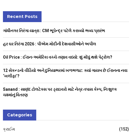
a
S
r
c
Recent Posts
E
h
f
A
ગાંધીનગર તિરંગા યાત્રા : CM ભૂપેન્દ્ર પટેલે કરાવ્યો ભવ્ય પ્રારંભ
o
r
R
હર ઘર તિરંગા 2026 : પીએમ મોદીની દેશવાસીઓને અપીલ
:
C
Oil Price : ઈરાન-અમેરિકા વચ્ચે તણાવ વધ્યો: શું મોંઘું થશે પેટ્રોલ?
H
12 સેકન્ડનો વીડિયો અને દુનિયાભરમાં ખળભળાટ: ક્યાં ગાયબ છે ઈરાનના નવા
‘ખલીફા’?
Sanand : સાણંદ ટોલટેક્સ પર ડ્રાઇવરો માટે નેત્ર તપાસ કેમ્પ, નિઃશુલ્ક
ચશ્માંનું વિતરણ
Categories
ક્રાઈમ
(152)