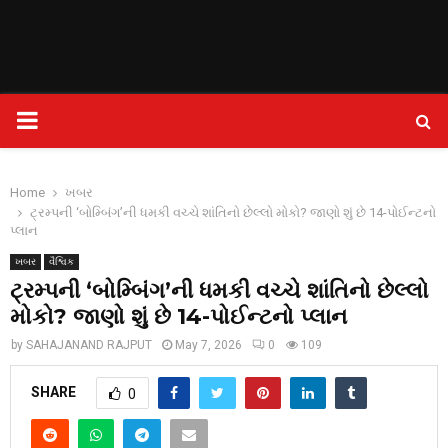
PRIMARY
MENU
Home
ખબર
ટ્રમ્પની ‘બોમ્બિંગ’ની ધમકી વચ્ચે શાંતિનો છેલ્લો મોકો? જાણો શું છે 14-પોઈન્ટનો
પ્લાન
ખબર
વૈશ્વિક
ટ્રમ્પની ‘બોમ્બિંગ’ની ધમકી વચ્ચે શાંતિનો છેલ્લો
મોકો? જાણો શું છે 14-પોઈન્ટનો પ્લાન
by
SAHAJANAND RAJPUT
May 7, 2026
0
109
SHARE
0