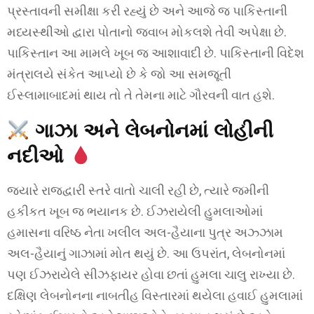
પ્રસ્તાવની સમીક્ષા કરી રહ્યું છે અને આજે જ પાકિસ્તાની
મધ્યસ્થીઓ દ્વારા પોતાનો જવાબ મોકલશે તેવી અપેક્ષા છે.
પાકિસ્તાન આ મામલે ખૂબ જ આશાવાદી છે. પાકિસ્તાની વિદેશ
મંત્રાલયે સંકેત આપ્યો છે કે જો આ સમજૂતી
ઈસ્લામાબાદમાં થાય તો તે તેમના માટે ગૌરવની વાત હશે.
ગાઝા અને લેબનોનમાં લોહીની
નદીઓ
જ્યારે રાજદ્વારી સ્તરે વાતો ચાલી રહી છે, ત્યારે જમીની
હકીકત ખૂબ જ ભયાનક છે. ઈઝરાયેલી હુમલાઓમાં
હમાસના વરિષ્ઠ નેતા ખલીલ અલ-હૈયાના પુત્ર અઝ્ઝામ
અલ-હૈયાનું ગાઝામાં મોત થયું છે. આ ઉપરાંત, લેબનોનમાં
પણ ઈઝરાયેલે સીઝફાયર હોવા છતાં હુમલા ચાલુ રાખ્યા છે.
દક્ષિણ લેબનોનના નાબતીહ વિસ્તારમાં થયેલા હવાઈ હુમલામાં