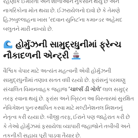
રહેણાંક ઈમારતો અને શાળાઓને નુકસાન થયું છે અને
નાગરિકોના મોત થયા છે. ઈઝરાયેલનો દાવો છે કે તેમણે
હિઝબુલ્લાહના ખાસ ‘રદવાન યુનિટ’ના કમાન્ડર અહેમદ
બલુતને મારી નાખ્યો છે.
હોર્મુઝની સામુદ્રધુનીમાં ફ્રેન્ચ
નૌકાદળની એન્ટ્રી
વૈશ્વિક વેપાર માટે અત્યંત મહત્વની એવી હોર્મુઝની
સામુદ્રધુનીમાં તણાવ સતત વધી રહ્યો છે. ફ્રાંસનું પરમાણુ
સંચાલિત વિમાનવાહક જહાજ
‘ચાર્લ્સ ડી ગોલે’
લાલ સમુદ્ર
તરફ રવાના થયું છે. ફ્રાંસ અને બ્રિટન આ વિસ્તારમાં સુરક્ષિત
નેવિગેશન પુનઃસ્થાપિત કરવા માટે મલ્ટીનેશનલ મિશનનું
નેતૃત્વ કરી રહ્યા છે. બીજી તરફ, ઈરાને પણ જાહેરાત કરી છે
કે તેઓ હોર્મુઝમાં ફસાયેલા વ્યાપારી જહાજોને તબીબી અને
તકનીકી સહાય પૂરી પાડવા તૈયાર છે.