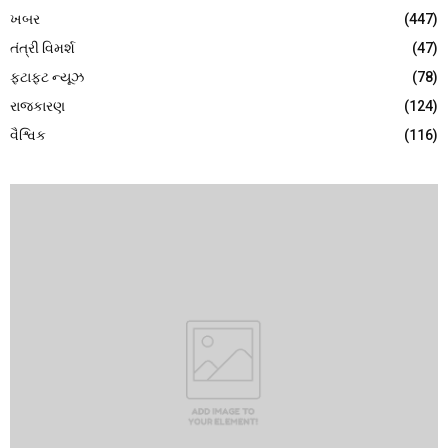
ખબર
(447)
તંત્રી વિમર્શ
(47)
ફટાફટ ન્યૂઝ
(78)
રાજકારણ
(124)
વૈશ્વિક
(116)