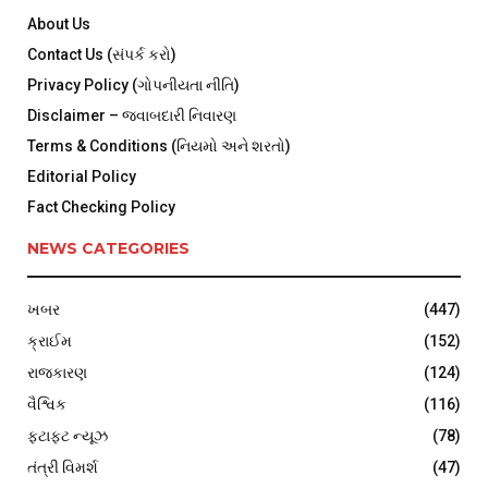
About Us
Contact Us (સંપર્ક કરો)
Privacy Policy (ગોપનીયતા નીતિ)
Disclaimer – જવાબદારી નિવારણ
Terms & Conditions (નિયમો અને શરતો)
Editorial Policy
Fact Checking Policy
NEWS CATEGORIES
ખબર
(447)
ક્રાઈમ
(152)
રાજકારણ
(124)
વૈશ્વિક
(116)
ફટાફટ ન્યૂઝ
(78)
તંત્રી વિમર્શ
(47)