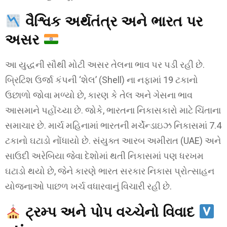
વૈશ્વિક અર્થતંત્ર અને ભારત પર
અસર
આ યુદ્ધની સૌથી મોટી અસર તેલના ભાવ પર પડી રહી છે.
બ્રિટિશ ઉર્જા કંપની ‘શેલ’ (Shell) ના નફામાં 19 ટકાનો
ઉછાળો જોવા મળ્યો છે, કારણ કે તેલ અને ગેસના ભાવ
આસમાને પહોંચ્યા છે. જોકે, ભારતના નિકાસકારો માટે ચિંતાના
સમાચાર છે. માર્ચ મહિનામાં ભારતની મર્ચેન્ડાઇઝ નિકાસમાં 7.4
ટકાનો ઘટાડો નોંધાયો છે. સંયુક્ત આરબ અમીરાત (UAE) અને
સાઉદી અરેબિયા જેવા દેશોમાં થતી નિકાસમાં પણ ધરખમ
ઘટાડો થયો છે, જેને કારણે ભારત સરકાર નિકાસ પ્રોત્સાહન
યોજનાઓ પાછળ ખર્ચ વધારવાનું વિચારી રહી છે.
ટ્રમ્પ અને પોપ વચ્ચેનો વિવાદ