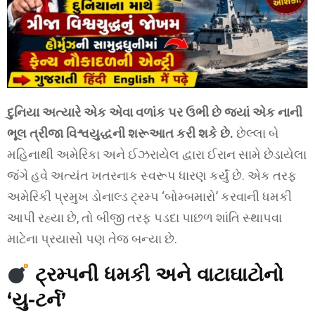
દુનિયા અત્યારે એક એવા વળાંક પર ઉભી છે જ્યાં એક નાની
ભૂલ ત્રીજા વિશ્વયુદ્ધની શરૂઆત કરી શકે છે.
છેલ્લા બે
મહિનાથી અમેરિકા અને ઈઝરાયેલ દ્વારા ઈરાન સામે છેડાયેલા
જંગે હવે અત્યંત ખતરનાક સ્વરૂપ ધારણ કર્યું છે. એક તરફ
અમેરિકી પ્રમુખ ડોનાલ્ડ ટ્રમ્પ ‘બોમ્બમારો’ કરવાની ધમકી
આપી રહ્યા છે, તો બીજી તરફ પડદા પાછળ શાંતિ સ્થાપવા
માટેના પ્રયાસો પણ તેજ બન્યા છે.
ટ્રમ્પની ધમકી અને વાટાઘાટોનો
‘યુ-ટર્ન’