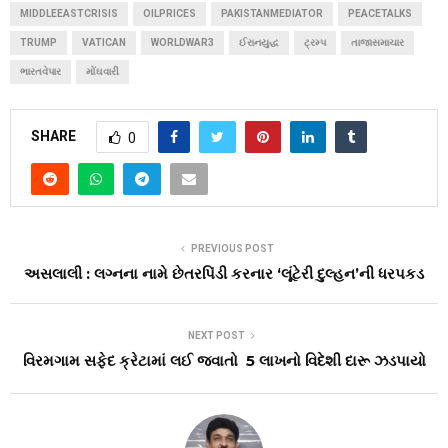
MIDDLEEASTCRISIS
OILPRICES
PAKISTANMEDIATOR
PEACETALKS
TRUMP
VATICAN
WORLDWAR3
ઈરાનયુદ્ધ
ટ્રમ્પ
તાજાસમાચાર
ભારતવેપાર
મોંઘવારી
SHARE
0
PREVIOUS POST
અસલાલી : લગ્નના નામે છેતરપિંડી કરનાર ‘લૂંટેરી દુલ્હન’ની ધરપકડ
NEXT POST
વિરમગામ સફેદ ક્રેટામાં લઈ જવાતો ₹ 5 લાખનો વિદેશી દારૂ ઝડપાયો