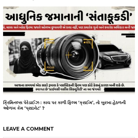
ક્રિમિનલ્સ પેરેડાઈઝ : કાચ પર કાળી ફિલ્મ ‘ક્રાઈમ’, તો બુરખા હેઠળની
ઓળખ કેમ ‘પ્રાઇવેટ’ ?
LEAVE A COMMENT