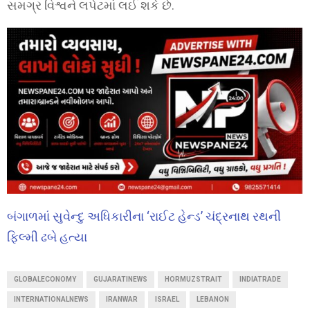
સમગ્ર વિશ્વને લપેટમાં લઈ શકે છે.
બંગાળમાં સુવેન્દુ અધિકારીના ‘રાઈટ હેન્ડ’ ચંદ્રનાથ રથની
ફિલ્મી ઢબે હત્યા
GLOBALECONOMY
GUJARATINEWS
HORMUZSTRAIT
INDIATRADE
INTERNATIONALNEWS
IRANWAR
ISRAEL
LEBANON