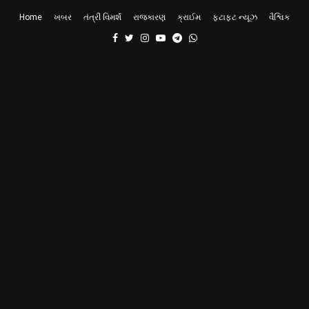
Home
ખબર
તંત્રી વિમર્શ
રાજકારણ
ક્રાઈમ
ફટાફટ ન્યૂઝ
વૈશ્વિક
Facebook
Twitter
Instagram
Youtube
Telegram
Whatsapp