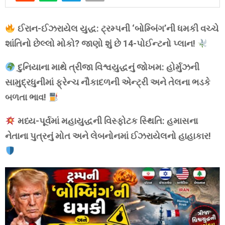
ઈરાન-ઈઝરાયેલ યુદ્ધ: ટ્રમ્પની ‘બોમ્બિંગ’ની ધમકી વચ્ચે
શાંતિનો છેલ્લો મોકો? જાણો શું છે 14-પોઈન્ટનો પ્લાન!
દુનિયાના માથે ત્રીજા વિશ્વયુદ્ધનું જોખમ: હોર્મુઝની
સામુદ્રધુનીમાં ફ્રેન્ચ નૌકાદળની એન્ટ્રી અને તેલના ભડકે
બળતા ભાવ!
મધ્ય-પૂર્વમાં મહાયુદ્ધની વિસ્ફોટક સ્થિતિ: હમાસના
નેતાના પુત્રનું મોત અને લેબનોનમાં ઈઝરાયેલનો હાહાકાર!