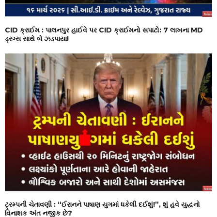
CID ક્રાઈમ : પાલનપુર હાઈવે પર CID ક્રાઈમનો સપાટો: ₹7 લાખના MD
ડ્રગ્સ સાથે બે ઝડપાયા!
ટ્રમ્પની ચેતાવણી : “ઈરાનને પાષાણ યુગમાં ધકેલી દઈશું!”, શું હવે યુદ્ધનો
વિનાશક અંત નજીક છે?