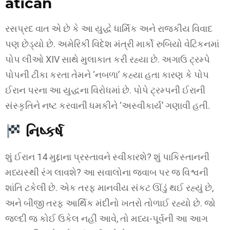
atican
રસપ્રદ વાત એ છે કે આ યુદ્ધે ધાર્મિક અને રાજકીય વિવાદ
પણ છેડ્યો છે. અમેરિકી વિદેશ મંત્રી માર્કો રુબિયો વેટિકનમાં
પોપ લીઓ XIV સાથે મુલાકાત કરી રહ્યા છે. અગાઉ ટ્રમ્પે
પોપની ટીકા કરતા તેમને ‘નબળા’ કહ્યા હતા કારણ કે પોપ
ઈરાન પરના આ યુદ્ધના વિરોધમાં છે. પોપે ટ્રમ્પની ઈરાની
સંસ્કૃતિને નષ્ટ કરવાની ધમકીને ‘અસ્વીકાર્ય’ ગણાવી હતી.
નિષ્કર્ષ
શું ઈરાન 14 મુદ્દાના પ્રસ્તાવને સ્વીકારશે? શું પાકિસ્તાનની
મધ્યસ્થી રંગ લાવશે? આ સવાલોના જવાબ પર જ વિશ્વની
શાંતિ ટકેલી છે. એક તરફ માનવીય સંકટ ઊંડું થઈ રહ્યું છે,
અને બીજી તરફ આર્થિક મંદીનો ખતરો તોળાઈ રહ્યો છે. જો
જલ્દી જ કોઈ ઉકેલ નહીં આવે, તો મધ્ય-પૂર્વની આ આગ