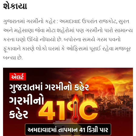
શેકાયા
ગુજરાતમાં ગરમીનો કહેર : અમદાવાદ ઉપરાંત રાજકોટ, સુરત
અને મહેસાણા જેવા મોટા શહેરોમાં પણ ગરમીનો પારો સામાન્ય
કરતા ઘણો ઊંચો નોંધાયો છે. બપોરના સમયે ગરમ પવનો
ફૂંકાવાને કારણે લોકો ઘરમાં કે ઓફિસમાં પૂરાઈ રહેવા મજબૂર
બન્યા છે.