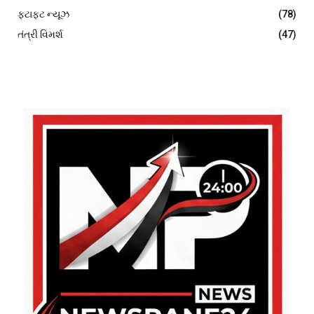
ફટાફટ ન્યૂઝ
(78)
તંત્રી વિમર્શ
(47)