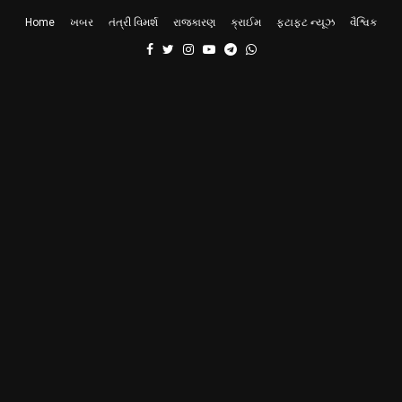
Home
ખબર
તંત્રી વિમર્શ
રાજકારણ
ક્રાઈમ
ફટાફટ ન્યૂઝ
વૈશ્વિક
Facebook
Twitter
Instagram
Youtube
Telegram
Whatsapp