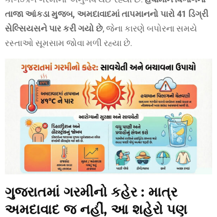
તાજા આંકડા મુજબ, અમદાવાદમાં તાપમાનનો પારો 41 ડિગ્રી
સેલ્સિયસને પાર કરી ગયો છે
, જેના કારણે બપોરના સમયે
રસ્તાઓ સૂમસામ જોવા મળી રહ્યા છે.
ગુજરાતમાં ગરમીનો કહેર :
માત્ર
અમદાવાદ જ નહીં, આ શહેરો પણ