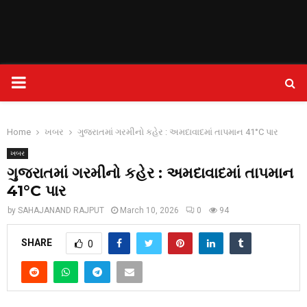
PRIMARY
MENU
Home
ખબર
ગુજરાતમાં ગરમીનો કહેર : અમદાવાદમાં તાપમાન 41°C પાર
ખબર
ગુજરાતમાં ગરમીનો કહેર : અમદાવાદમાં તાપમાન
41°C પાર
by
SAHAJANAND RAJPUT
March 10, 2026
0
94
SHARE
0