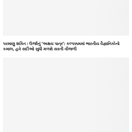
પરમાણુ શક્તિ : ઉર્જાનું ‘અક્ષય પાત્ર’: કલ્પક્કમમાં ભારતીય વૈજ્ઞાનિકોનો
કમાલ, હવે સદીઓ સુધી મળશે સસ્તી વીજળી