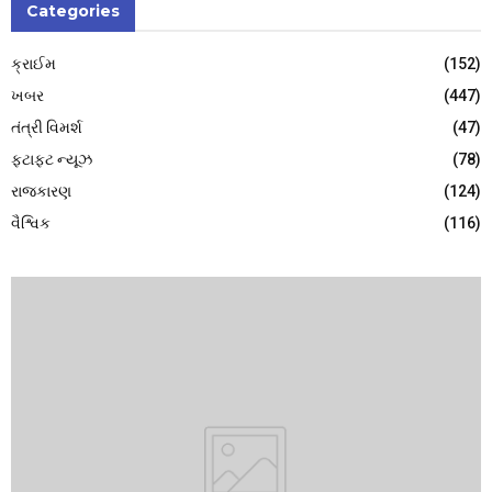
Categories
ક્રાઈમ
(152)
ખબર
(447)
તંત્રી વિમર્શ
(47)
ફટાફટ ન્યૂઝ
(78)
રાજકારણ
(124)
વૈશ્વિક
(116)