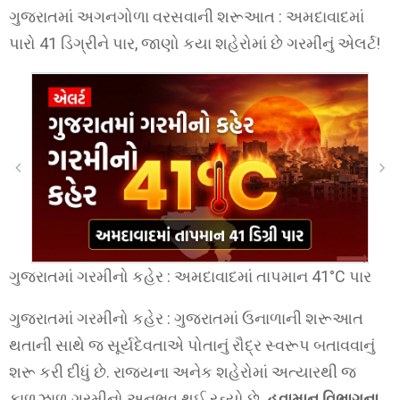
ગુજરાતમાં અગનગોળા વરસવાની શરૂઆત : અમદાવાદમાં
પારો 41 ડિગ્રીને પાર, જાણો કયા શહેરોમાં છે ગરમીનું એલર્ટ!
ગુજરાતમાં ગરમીનો કહેર : અમદાવાદમાં તાપમાન 41°C પાર
ગુજરાતમાં ગરમીનો કહેર : ગુજરાતમાં ઉનાળાની શરૂઆત
થતાની સાથે જ સૂર્યદેવતાએ પોતાનું રૌદ્ર સ્વરૂપ બતાવવાનું
શરૂ કરી દીધું છે. રાજ્યના અનેક શહેરોમાં અત્યારથી જ
કાળઝાળ ગરમીનો અનુભવ થઈ રહ્યો છે.
હવામાન વિભાગના