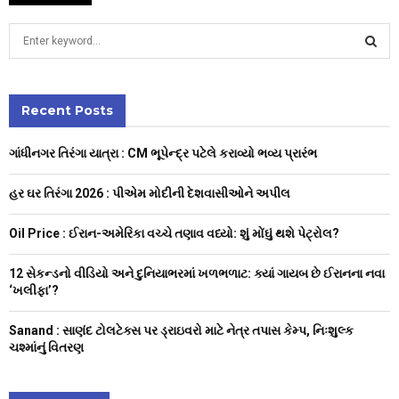
S
e
a
S
r
c
Recent Posts
E
h
f
A
ગાંધીનગર તિરંગા યાત્રા : CM ભૂપેન્દ્ર પટેલે કરાવ્યો ભવ્ય પ્રારંભ
o
r
R
હર ઘર તિરંગા 2026 : પીએમ મોદીની દેશવાસીઓને અપીલ
:
C
Oil Price : ઈરાન-અમેરિકા વચ્ચે તણાવ વધ્યો: શું મોંઘું થશે પેટ્રોલ?
H
12 સેકન્ડનો વીડિયો અને દુનિયાભરમાં ખળભળાટ: ક્યાં ગાયબ છે ઈરાનના નવા
‘ખલીફા’?
Sanand : સાણંદ ટોલટેક્સ પર ડ્રાઇવરો માટે નેત્ર તપાસ કેમ્પ, નિઃશુલ્ક
ચશ્માંનું વિતરણ