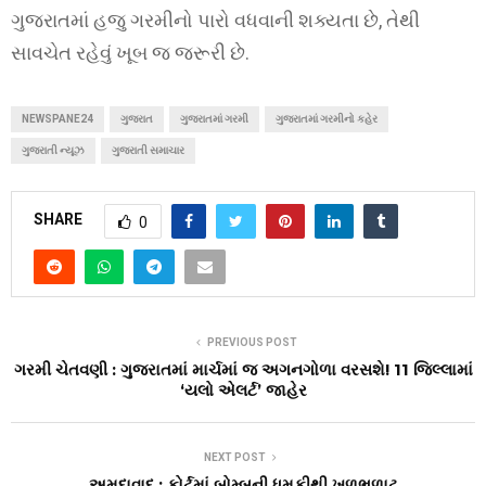
ગુજરાતમાં હજુ ગરમીનો પારો વધવાની શક્યતા છે, તેથી
સાવચેત રહેવું ખૂબ જ જરૂરી છે.
NEWSPANE24
ગુજરાત
ગુજરાતમાં ગરમી
ગુજરાતમાં ગરમીનો કહેર
ગુજરાતી ન્યૂઝ
ગુજરાતી સમાચાર
SHARE
0
PREVIOUS POST
ગરમી ચેતવણી : ગુજરાતમાં માર્ચમાં જ અગનગોળા વરસશે! 11 જિલ્લામાં
‘યલો એલર્ટ’ જાહેર
NEXT POST
અમદાવાદ : કોર્ટમાં બોમ્બની ધમકીથી ખળભળાટ