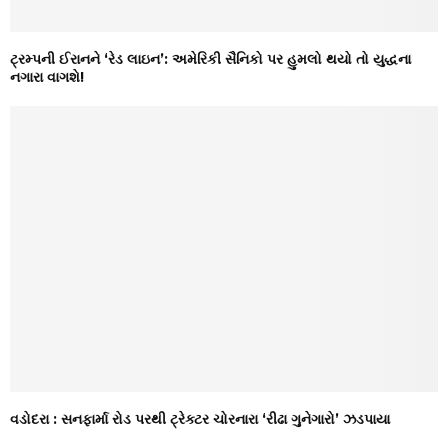
ટ્રમ્પની ઈરાનને ‘રેડ લાઇન’: અમેરિકી સૈનિકો પર હુમલો થયો તો યુદ્ધના
નગારા વાગશે!
વડોદરા : સનફાર્મા રોડ પરથી ટ્રેક્ટર ચોરનારા ‘રીઢા ગુનેગારો’ ઝડપાયા