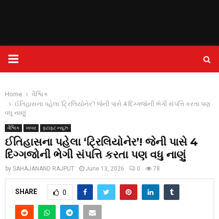
PRIMARY
MENU
Home
વૈશ્વિક
ઈતિહાસના પહેલા ‘ટ્રિલિયોનેર’! જેની પાસે 4 દિગ્ગજોની ભેગી સંપત્તિ કરતા પણ
વધુ નાણું
વૈશ્વિક
ખબર
ફટાફટ ન્યૂઝ
ઈતિહાસના પહેલા ‘ટ્રિલિયોનેર’! જેની પાસે 4
દિગ્ગજોની ભેગી સંપત્તિ કરતા પણ વધુ નાણું
by
SAHAJANAND RAJPUT
June 13, 2026
0
78
SHARE
0