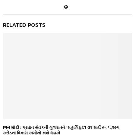
RELATED POSTS
PM મોદી : પ્રધાન સેવકની ગુજરાતને ‘મહાગિફ્ટ’! ૩૧ માર્ચે રૂ. ૫,૨૯૫
કરોડના વિકાસ કામોનો થશે ધડાકો