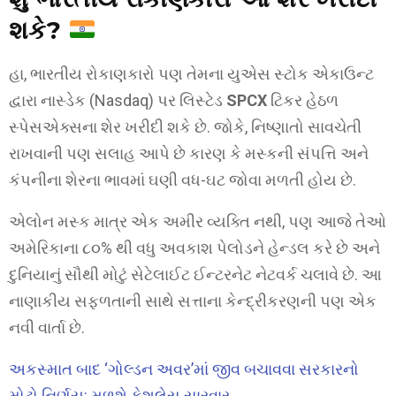
શકે?
હા, ભારતીય રોકાણકારો પણ તેમના યુએસ સ્ટોક એકાઉન્ટ
દ્વારા નાસ્ડેક (Nasdaq) પર લિસ્ટેડ
SPCX
ટિકર હેઠળ
સ્પેસએક્સના શેર ખરીદી શકે છે. જોકે, નિષ્ણાતો સાવચેતી
રાખવાની પણ સલાહ આપે છે કારણ કે મસ્કની સંપત્તિ અને
કંપનીના શેરના ભાવમાં ઘણી વધ-ઘટ જોવા મળતી હોય છે.
એલોન મસ્ક માત્ર એક અમીર વ્યક્તિ નથી, પણ આજે તેઓ
અમેરિકાના ૮૦% થી વધુ અવકાશ પેલોડને હેન્ડલ કરે છે અને
દુનિયાનું સૌથી મોટું સેટેલાઈટ ઈન્ટરનેટ નેટવર્ક ચલાવે છે. આ
નાણાકીય સફળતાની સાથે સત્તાના કેન્દ્રીકરણની પણ એક
નવી વાર્તા છે.
અકસ્માત બાદ ‘ગોલ્ડન અવર’માં જીવ બચાવવા સરકારનો
મોટો નિર્ણય: મળશે કેશલેસ સારવાર