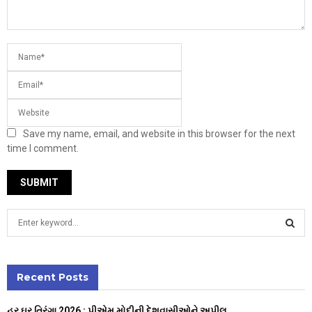
Save my name, email, and website in this browser for the next
time I comment.
S
e
a
S
r
c
Recent Posts
E
h
f
A
હર ઘર તિરંગા 2026 : પીએમ મોદીની દેશવાસીઓને અપીલ