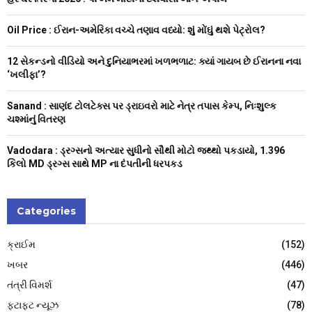
o
r
R
Oil Price : ઈરાન-અમેરિકા વચ્ચે તણાવ વધ્યો: શું મોંઘું થશે પેટ્રોલ?
:
C
12 સેકન્ડનો વીડિયો અને દુનિયાભરમાં ખળભળાટ: ક્યાં ગાયબ છે ઈરાનના નવા
‘ખલીફા’?
H
Sanand : સાણંદ ટોલટેક્સ પર ડ્રાઇવરો માટે નેત્ર તપાસ કેમ્પ, નિઃશુલ્ક
ચશ્માંનું વિતરણ
Vadodara : ડ્રગ્સનો અત્યાર સુધીનો સૌથી મોટો જથ્થો પકડાયો, 1.396
કિલો MD ડ્રગ્સ સાથે MP ના દંપતીની ધરપકડ
Categories
ક્રાઈમ
(152)
ખબર
(446)
તંત્રી વિમર્શ
(47)
ફટાફટ ન્યૂઝ
(78)