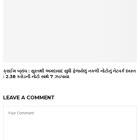
ક્રાઈમ બ્રાંચ : સુરતથી અમદાવાદ સુધી ફેલાયેલું નકલી નોટોનું નેટવર્ક ધ્વસ્ત
: ₹2.38 કરોડની નોટો સાથે 7 ઝડપાયા
LEAVE A COMMENT