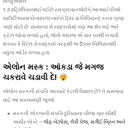
વેલ્યુએશન
૧.૭૭ટ્રિલિયનથઈગઈછે.રસપ્રદવાતએછેકે,આઆઈપીઓ
સાઉદીઅરામકોના૨૦૧૯નારેકોર્ડ(૨૯.૪ બિલિયન) કરતા ત્રણ
ગણો મોટો છે. સામાન્ય રોકાણકારોમાં પણ આ શેર માટે ભારે
ક્રેઝ જોવા મળ્યો હતો, જેનો અંદાજ એ વાત પરથી લગાવી
શકાય કે રિટેલ રોકાણકારો તરફથી જ $૧૦૦ બિલિયનથી
વધુના ઓર્ડર મળ્યા હતા.
એલોન મસ્ક :
આંકડા જે મગજ
ચકરાવે ચડાવી દે!
એલોન મસ્કની સંપત્તિ અત્યારે કેટલી વિશાળ છે? તે સમજવા
માટે આ સરખામણી જુઓ:
મસ્કની એકલાની સંપત્તિ દુનિયાના બીજા ચાર સૌથી
અમીર લોકો –
જેફ બેઝોસ, લેરી પેજ, સર્ગેઈ બ્રિન અને