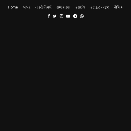
Home
ખબર
તંત્રી વિમર્શ
રાજકારણ
ક્રાઈમ
ફટાફટ ન્યૂઝ
વૈશ્વિક
Facebook
Twitter
Instagram
Youtube
Telegram
Whatsapp