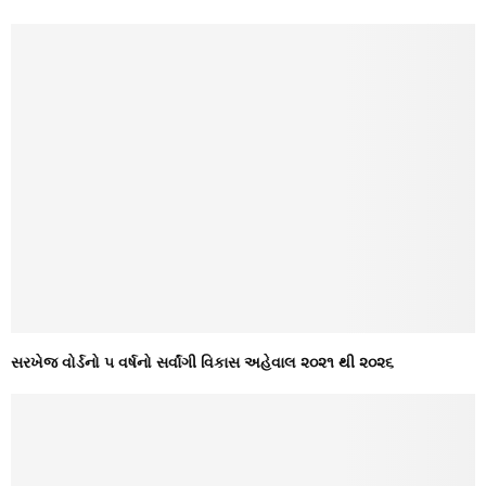
સરખેજ વોર્ડનો ૫ વર્ષનો સર્વાંગી વિકાસ અહેવાલ ૨૦૨૧ થી ૨૦૨૬