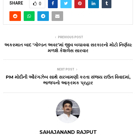
SHARE
0
PREVIOUS POST
અકસ્માત બાદ ‘ગોલ્ડન અવર’માં જીવ બચાવવા સરકારનો મોટો નિર્ણય:
મળશે કેશલેસ સારવાર
NEXT POST
PM મોદીની ઔરંગઝેબ સાથે સરખામણી કરતા સંજય રાઉત વિવાદમાં,
ભાજપનો આક્રમક પ્રહાર
SAHAJANAND RAJPUT