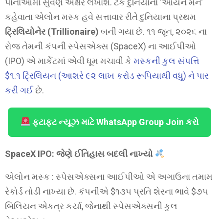
પાનાઓમાં સુવર્ણ અક્ષરે લખાશે. ટેક દુનિયાના ‘આયર્ન મેન’
કહેવાતા એલોન મસ્ક હવે સત્તાવાર રીતે દુનિયાના પ્રથમ
ટ્રિલિયોનેર (Trillionaire)
બની ગયા છે. ૧૧ જૂન, ૨૦૨૬ ના
રોજ તેમની કંપની સ્પેસએક્સ (SpaceX) ના આઈપીઓ
(IPO) એ માર્કેટમાં એવી ધૂમ મચાવી કે
મસ્કની કુલ સંપત્તિ
$૧.૧ ટ્રિલિયન (આશરે ૯૨ લાખ કરોડ રૂપિયાથી વધુ) ને પાર
કરી ગઈ
છે.
ફટાફટ ન્યૂઝ માટે WhatsApp Group Join કરો
SpaceX IPO: જેણે ઈતિહાસ બદલી નાખ્યો
એલોન મસ્ક : સ્પેસએક્સના આઈપીઓ એ અગાઉના તમામ
રેકોર્ડ તોડી નાખ્યા છે. કંપનીએ $૧૩૫ પ્રતિ શેરના ભાવે $૭૫
બિલિયન એકત્ર કર્યા, જેનાથી સ્પેસએક્સની કુલ