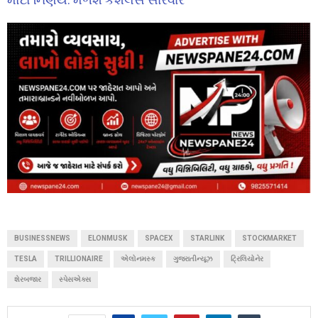
BUSINESSNEWS
ELONMUSK
SPACEX
STARLINK
STOCKMARKET
TESLA
TRILLIONAIRE
એલોનમસ્ક
ગુજરાતીન્યૂઝ
ટ્રિલિયોનેર
શેરબજાર
સ્પેસએક્સ