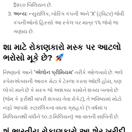
$૨૬૦ બિલિયન છે.
અન્ય:
ન્યુરાલિંક, બોરિંગ કંપની અને ‘X’ (ટ્વિટર) જેવી
કંપનીઓનો હિસ્સો આ સ્કેલ પર માત્ર ૧% જેવો જ
ગણાય છે.
શા માટે રોકાણકારો મસ્ક પર આટલો
ભરોસો મૂકે છે?
નિષ્ણાતો આને
‘એલોન પ્રીમિયમ’
તરીકે ઓળખાવે છે. ભલે
સ્પેસએક્સની આવક મેટા કે ટેસ્લા કરતા ઓછી હોય, પણ
લોકો માને છે કે મસ્ક જે અશક્ય કામોને શક્ય બનાવે છે
(જેમ કે ફરીથી વાપરી શકાય તેવા રોકેટ), તે ભવિષ્યમાં મોટો
નફો આપશે. સ્ટારલિંકના વધતા ગ્રાહકો (૧ વર્ષમાં ૫
મિલિયનથી વધીને ૧૦.૩ મિલિયન) આ વાતની સાબિતી છે.
શું ભારતીય રોકાણકારો આ શેર ખરીદી