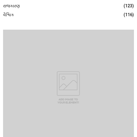
રાજકારણ
(123)
વૈશ્વિક
(116)