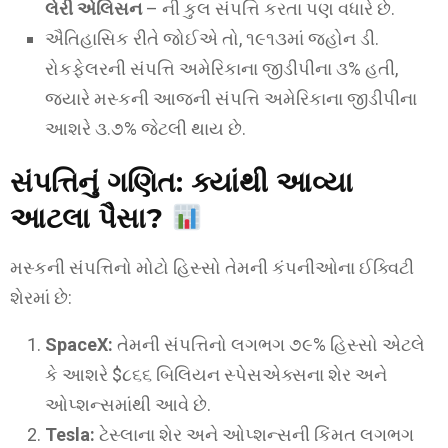
લેરી એલિસન
– ની કુલ સંપત્તિ કરતા પણ વધારે છે.
ઐતિહાસિક રીતે જોઈએ તો, ૧૯૧૩માં જ્હોન ડી.
રોકફેલરની સંપત્તિ અમેરિકાના જીડીપીના ૩% હતી,
જ્યારે મસ્કની આજની સંપત્તિ અમેરિકાના જીડીપીના
આશરે ૩.૭% જેટલી થાય છે.
સંપત્તિનું ગણિત: ક્યાંથી આવ્યા
આટલા પૈસા?
મસ્કની સંપત્તિનો મોટો હિસ્સો તેમની કંપનીઓના ઈક્વિટી
શેરમાં છે:
SpaceX:
તેમની સંપત્તિનો લગભગ ૭૯% હિસ્સો એટલે
કે આશરે $૮૬૬ બિલિયન સ્પેસએક્સના શેર અને
ઓપ્શન્સમાંથી આવે છે.
Tesla:
ટેસ્લાના શેર અને ઓપ્શન્સની કિંમત લગભગ