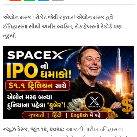
એલોન મસ્ક : રોકેટ જેવી રફતાર! એલોન મસ્ક હવે
ઈતિહાસના સૌથી અમીર વ્યક્તિ, રોકફેલરનો રેકોર્ડ પણ
તૂટ્યો
ન્યૂઝ ડેસ્ક, જૂન ૧૨, ૨૦૨૬:
આજની તારીખ ઇતિહાસના