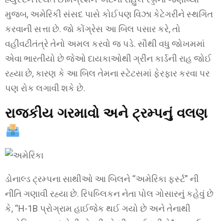
મુજબ, અમેરિકી સંસદ પાસે કોઈપણ વિઝા કેટેગરીને સ્થગિત
કરવાની સત્તા છે. જો કોંગ્રેસ આ બિલ પસાર કરે, તો
વહીવટીતંત્રે તેનો અમલ કરવો જ પડે. સૌથી વધુ જોખમમાં
એવા ભારતીયો છે જેઓ દાયકાઓથી ગ્રીન કાર્ડની રાહ જોઈ
રહ્યા છે, કારણ કે આ બિલ તેમના સ્ટેટસમાં ફેરફાર કરવા પર
પણ રોક લગાવી શકે છે.
રાજકીય ગરમાવો અને ટ્રમ્પનું વલણ
ડોનાલ્ડ ટ્રમ્પના સાથીઓ આ બિલને “અમેરિકા ફર્સ્ટ” ની
નીતિ ગણાવી રહ્યા છે. રિપબ્લિકન નેતા પોલ ગોસારનું કહેવું છે
કે, “H-1B પ્રોગ્રામ હાઈજેક થઈ ગયો છે અને તેનાથી