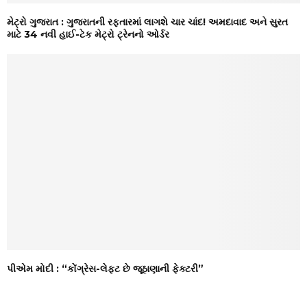
મેટ્રો ગુજરાત : ગુજરાતની રફ્તારમાં લાગશે ચાર ચાંદ! અમદાવાદ અને સુરત
માટે 34 નવી હાઈ-ટેક મેટ્રો ટ્રેનનો ઓર્ડર
પીએમ મોદી : “કોંગ્રેસ-લેફ્ટ છે જૂઠાણાની ફેક્ટરી”