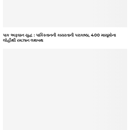
પાક અફઘાન યુદ્ધ : પાકિસ્તાનની કાયરતાની પરાકાષ્ઠા, 400 માસૂમોના
લોહીથી રમઝાન લથબથ