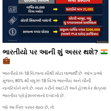
ભારતીયો પર આની શું અસર થશે?
ભારતીયો H-1B વિઝાના સૌથી મોટા લાભાર્થી છે. આંકડાઓ
મુજબ, 80% થી વધુ H-1B વિઝા ભારતીય અને ચીની
નાગરિકોને મળે છે. ખાસ કરીને આઈટી અને હેલ્થકેર ક્ષેત્રમાં
ભારતીય પ્રોફેશનલ્સનો દબદબો છે.
જો આ બિલ પસાર થાય છે, તો: