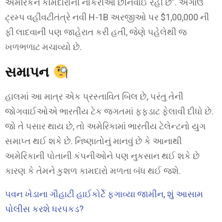
અમેરિકન કામદારોની નોકરીઓ છીનવાઈ રહી છે”. અગાઉ
ટ્રમ્પ વહીવટીતંત્રે નવી H-1B અરજીઓ પર $1,00,000 ની
ફી લાદવાની પણ જાહેરાત કરી હતી, જેણે પહેલેથી જ
ખળભળાટ મચાવ્યો છે.
સમાપન
હાલમાં આ માત્ર એક પ્રસ્તાવિત બિલ છે, પરંતુ તેની
જોગવાઈઓએ ભારતીય ટેક જગતમાં ફફડાટ ફેલાવી દીધો છે.
જો તે પસાર થાય છે, તો અમેરિકામાં ભારતીય ટેલેન્ટનો યુગ
સમાપ્ત થઈ શકે છે. નિષ્ણાતોનું માનવું છે કે આનાથી
અમેરિકાની પોતાની કંપનીઓને પણ નુકસાન થઈ શકે છે
કારણ કે તેમને કુશળ કામદારો મળતા બંધ થઈ જશે.
પવન ખેડાના ગૌહાટી હાઈકોર્ટે ફગાવ્યા જામીન, શું આસામ
પોલીસ કરશે ધરપકડ?