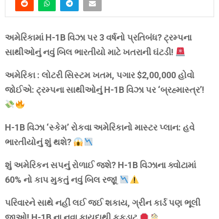
અમેરિકામાં H-1B વિઝા પર 3 વર્ષનો પ્રતિબંધ? ટ્રમ્પના
સાથીઓનું નવું બિલ ભારતીયો માટે ખતરાની ઘંટડી!
અમેરિકા : લોટરી સિસ્ટમ ખતમ, પગાર $2,00,000 હોવો
જોઈએ: ટ્રમ્પના સાથીઓનું H-1B વિઝા પર ‘બ્રહ્માસ્ત્ર’!
H-1B વિઝા ‘સ્કેમ’ રોકવા અમેરિકાનો માસ્ટર પ્લાન: હવે
ભારતીયોનું શું થશે?
શું અમેરિકન સપનું રોળાઈ જશે? H-1B વિઝાના ક્વોટામાં
60% નો કાપ મુકતું નવું બિલ રજૂ!
પરિવારને સાથે નહીં લઈ જઈ શકાય, ગ્રીન કાર્ડ પણ ભૂલી
જાઓ! H-1B ના નવા કાયદાથી ફફડાટ