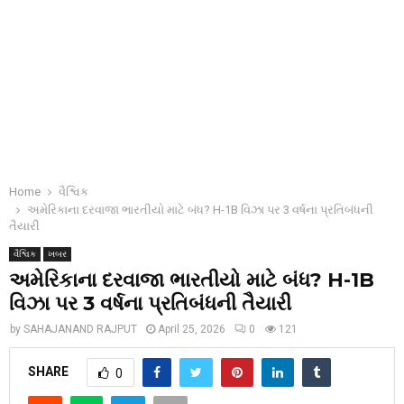
Home
વૈશ્વિક
અમેરિકાના દરવાજા ભારતીયો માટે બંધ? H-1B વિઝા પર 3 વર્ષના પ્રતિબંધની
તૈયારી
વૈશ્વિક
ખબર
અમેરિકાના દરવાજા ભારતીયો માટે બંધ? H-1B
વિઝા પર 3 વર્ષના પ્રતિબંધની તૈયારી
by
SAHAJANAND RAJPUT
April 25, 2026
0
121
SHARE
0