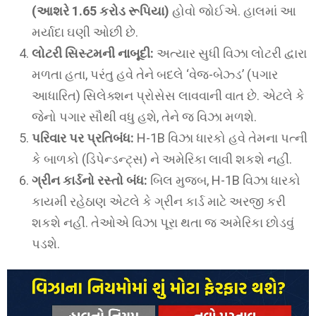
(આશરે 1.65 કરોડ રૂપિયા)
હોવો જોઈએ. હાલમાં આ
મર્યાદા ઘણી ઓછી છે.
લોટરી સિસ્ટમની નાબૂદી:
અત્યાર સુધી વિઝા લોટરી દ્વારા
મળતા હતા, પરંતુ હવે તેને બદલે ‘વેજ-બેઝ્ડ’ (પગાર
આધારિત) સિલેક્શન પ્રોસેસ લાવવાની વાત છે. એટલે કે
જેનો પગાર સૌથી વધુ હશે, તેને જ વિઝા મળશે.
પરિવાર પર પ્રતિબંધ:
H-1B વિઝા ધારકો હવે તેમના પત્ની
કે બાળકો (ડિપેન્ડન્ટ્સ) ને અમેરિકા લાવી શકશે નહીં.
ગ્રીન કાર્ડનો રસ્તો બંધ:
બિલ મુજબ, H-1B વિઝા ધારકો
કાયમી રહેઠાણ એટલે કે ગ્રીન કાર્ડ માટે અરજી કરી
શકશે નહીં. તેઓએ વિઝા પૂરા થતા જ અમેરિકા છોડવું
પડશે.