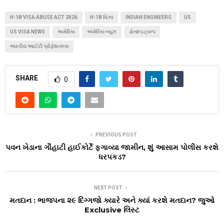
H-1B VISA ABUSE ACT 2026
H-1B વિઝા
INDIAN ENGINEERS
US
US VISA NEWS
અમેરિકા
અમેરિકા ન્યૂઝ
ડોનાલ્ડ ટ્રમ્પ
ભારતીય આઈટી પ્રોફેશનલ્સ
SHARE
0
PREVIOUS POST
પવન ખેડાના ગૌહાટી હાઈકોર્ટે ફગાવ્યા જામીન, શું આસામ પોલીસ કરશે
ધરપકડ?
NEXT POST
મતદાન : ભાજપના ૨૯ દિગ્ગજો ક્યારે અને ક્યાં કરશે મતદાન? જુઓ
Exclusive લિસ્ટ