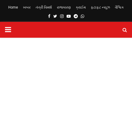
Home
ખબર
તંત્રી વિમર્શ
રાજકારણ
ક્રાઈમ
ફટાફટ ન્યૂઝ
વૈશ્વિક
Facebook
Twitter
Instagram
Youtube
Telegram
Whatsapp
PRIMARY
MENU