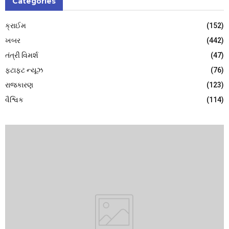
Categories
ક્રાઈમ
(152)
ખબર
(442)
તંત્રી વિમર્શ
(47)
ફટાફટ ન્યૂઝ
(76)
રાજકારણ
(123)
વૈશ્વિક
(114)