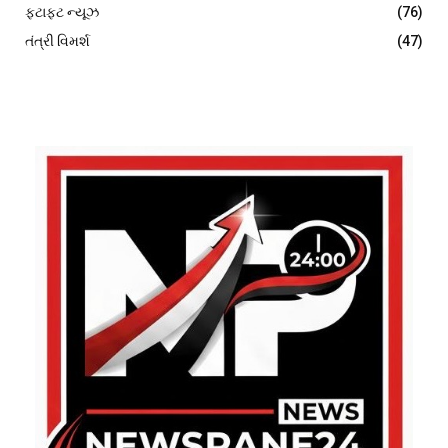
ફટાફટ ન્યૂઝ
(76)
તંત્રી વિમર્શ
(47)