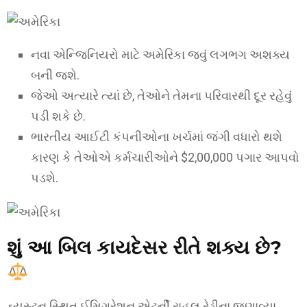
નવા એન્જિનિયરો માટે અમેરિકા જવું લગભગ અશક્ય
બની જશે.
જેઓ અત્યારે ત્યાં છે, તેઓને તેમના પરિવારથી દૂર રહેવું
પડી શકે છે.
ભારતીય આઈટી કંપનીઓના ખર્ચમાં જંગી વધારો થશે
કારણ કે તેઓએ કર્મચારીઓને $2,00,000 પગાર આપવો
પડશે.
શું આ બિલ કાયદેસર રીતે શક્ય છે?
હ્યુસ્ટન સ્થિત ઈમિગ્રેશન એટર્ની રાહુલ રેડ્ડીના જણાવ્યા