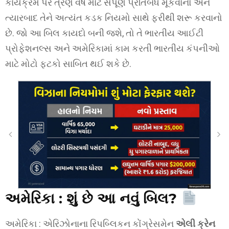
કાર્યક્રમ પર ત્રણ વર્ષ માટે સંપૂર્ણ પ્રતિબંધ મૂકવાનો અને
ત્યારબાદ તેને અત્યંત કડક નિયમો સાથે ફરીથી શરૂ કરવાનો
છે. જો આ બિલ કાયદો બની જશે, તો તે ભારતીય આઈટી
પ્રોફેશનલ્સ અને અમેરિકામાં કામ કરતી ભારતીય કંપનીઓ
માટે મોટો ફટકો સાબિત થઈ શકે છે.
અમેરિકા :
શું છે આ નવું બિલ?
અમેરિકા : એરિઝોનાના રિપબ્લિકન કોંગ્રેસમેન
એલી ક્રેન