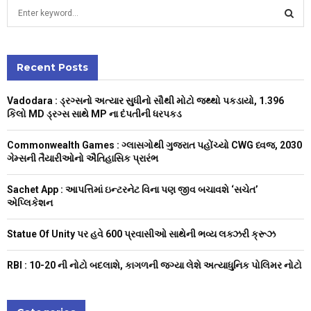
S
e
a
S
r
c
Recent Posts
E
h
f
A
Vadodara : ડ્રગ્સનો અત્યાર સુધીનો સૌથી મોટો જથ્થો પકડાયો, 1.396
o
કિલો MD ડ્રગ્સ સાથે MP ના દંપતીની ધરપકડ
r
R
:
Commonwealth Games : ગ્લાસગોથી ગુજરાત પહોંચ્યો CWG ધ્વજ, 2030
C
ગેમ્સની તૈયારીઓનો ઐતિહાસિક પ્રારંભ
H
Sachet App : આપત્તિમાં ઇન્ટરનેટ વિના પણ જીવ બચાવશે ‘સચેત’
એપ્લિકેશન
Statue Of Unity પર હવે 600 પ્રવાસીઓ સાથેની ભવ્ય લક્ઝરી ક્રૂઝ
RBI : ₹10-20 ની નોટો બદલાશે, કાગળની જગ્યા લેશે અત્યાધુનિક પોલિમર નોટો