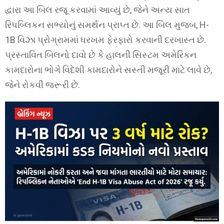
દ્વારા આ બિલ રજૂ કરવામાં આવ્યું છે, જેને અન્ય સાત
રિપબ્લિકન સભ્યોનું સમર્થન પ્રાપ્ત છે. આ બિલ મુજબ, H-
1B વિઝા પ્રોગ્રામમાં ધરખમ ફેરફારો કરવાની દરખાસ્ત છે.
પ્રસ્તાવિત બિલનો દાવો છે કે હાલની સિસ્ટમ અમેરિકન
કામદારોના ભોગે વિદેશી કામદારોને સસ્તી મજૂરી માટે લાવે છે,
જેને રોકવી જરૂરી છે.