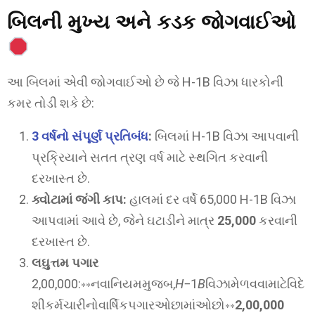
બિલની મુખ્ય અને કડક જોગવાઈઓ
આ બિલમાં એવી જોગવાઈઓ છે જે H-1B વિઝા ધારકોની
કમર તોડી શકે છે:
3 વર્ષનો સંપૂર્ણ પ્રતિબંધ
:
બિલમાં H-1B વિઝા આપવાની
પ્રક્રિયાને સતત ત્રણ વર્ષ માટે સ્થગિત કરવાની
દરખાસ્ત છે.
ક્વોટામાં જંગી કાપ:
હાલમાં દર વર્ષે 65,000 H-1B વિઝા
આપવામાં આવે છે, જેને ઘટાડીને માત્ર
25,000
કરવાની
દરખાસ્ત છે.
લઘુત્તમ પગાર
2,00,000:∗∗નવાનિયમમુજબ,
H
−1
B
વિઝામેળવવામાટેવિદે
શીકર્મચારીનોવાર્ષિકપગારઓછામાંઓછો∗∗
2,00,000