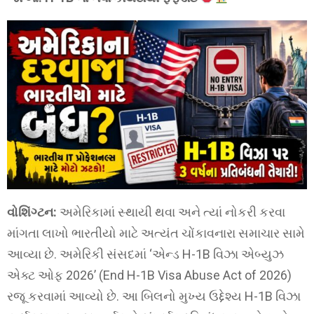
વોશિંગ્ટન:
અમેરિકામાં સ્થાયી થવા અને ત્યાં નોકરી કરવા
માંગતા લાખો ભારતીયો માટે અત્યંત ચોંકાવનારા સમાચાર સામે
આવ્યા છે. અમેરિકી સંસદમાં ‘એન્ડ H-1B વિઝા એબ્યુઝ
એક્ટ ઓફ 2026’ (End H-1B Visa Abuse Act of 2026)
રજૂ કરવામાં આવ્યો છે. આ બિલનો મુખ્ય ઉદ્દેશ્ય H-1B વિઝા