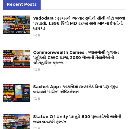
Recent Posts
Vadodara : ડ્રગ્સનો અત્યાર સુધીનો સૌથી મોટો જથ્થો
પકડાયો, 1.396 કિલો MD ડ્રગ્સ સાથે MP ના દંપતીની
ધરપકડ
0
Commonwealth Games : ગ્લાસગોથી ગુજરાત
પહોંચ્યો CWG ધ્વજ, 2030 ગેમ્સની તૈયારીઓનો
ઐતિહાસિક પ્રારંભ
0
Sachet App : આપત્તિમાં ઇન્ટરનેટ વિના પણ જીવ
બચાવશે ‘સચેત’ એપ્લિકેશન
0
Statue Of Unity પર હવે 600 પ્રવાસીઓ સાથેની
ભવ્ય લક્ઝરી ક્રૂઝ
0