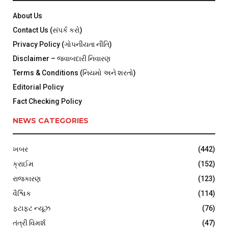
About Us
Contact Us (સંપર્ક કરો)
Privacy Policy (ગોપનીયતા નીતિ)
Disclaimer – જવાબદારી નિવારણ
Terms & Conditions (નિયમો અને શરતો)
Editorial Policy
Fact Checking Policy
NEWS CATEGORIES
ખબર
(442)
ક્રાઈમ
(152)
રાજકારણ
(123)
વૈશ્વિક
(114)
ફટાફટ ન્યૂઝ
(76)
તંત્રી વિમર્શ
(47)