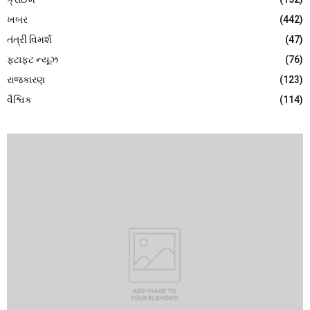
ખબર
(442)
તંત્રી વિમર્શ
(47)
ફટાફટ ન્યૂઝ
(76)
રાજકારણ
(123)
વૈશ્વિક
(114)