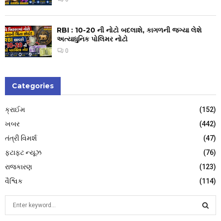
RBI : ₹10-20 ની નોટો બદલાશે, કાગળની જગ્યા લેશે
અત્યાધુનિક પોલિમર નોટો
0
Categories
ક્રાઈમ
(152)
ખબર
(442)
તંત્રી વિમર્શ
(47)
ફટાફટ ન્યૂઝ
(76)
રાજકારણ
(123)
વૈશ્વિક
(114)
S
e
a