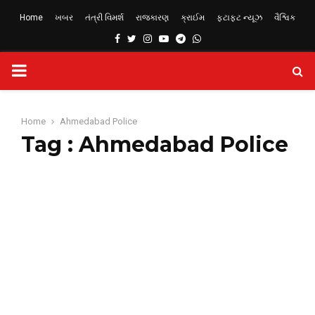
Home
ખબર
તંત્રી વિમર્શ
રાજકારણ
ક્રાઈમ
ફટાફટ ન્યૂઝ
વૈશ્વિક
Facebook
Twitter
Instagram
Youtube
Telegram
Whatsapp
PRIMARY
MENU
Home
Ahmedabad Police
Tag : Ahmedabad Police