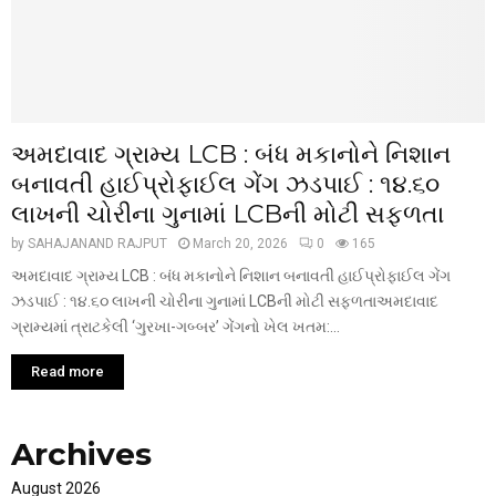
અમદાવાદ ગ્રામ્ય LCB : બંધ મકાનોને નિશાન
બનાવતી હાઈપ્રોફાઈલ ગેંગ ઝડપાઈ : ૧૪.૬૦
લાખની ચોરીના ગુનામાં LCBની મોટી સફળતા
by
SAHAJANAND RAJPUT
March 20, 2026
0
165
અમદાવાદ ગ્રામ્ય LCB : બંધ મકાનોને નિશાન બનાવતી હાઈપ્રોફાઈલ ગેંગ
ઝડપાઈ : ૧૪.૬૦ લાખની ચોરીના ગુનામાં LCBની મોટી સફળતાઅમદાવાદ
ગ્રામ્યમાં ત્રાટકેલી ‘ગુરખા-ગબ્બર’ ગેંગનો ખેલ ખતમ:...
Read more
Archives
August 2026