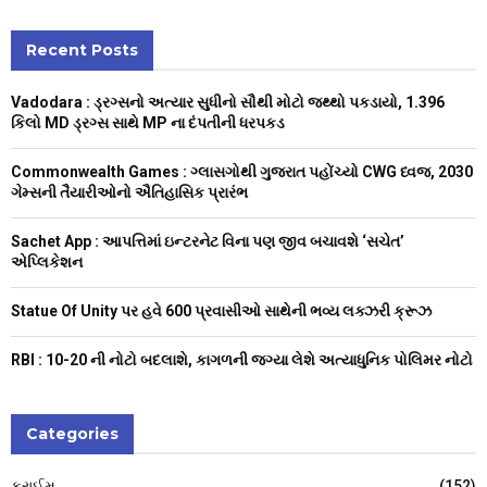
S
r
c
Recent Posts
E
h
f
A
Vadodara : ડ્રગ્સનો અત્યાર સુધીનો સૌથી મોટો જથ્થો પકડાયો, 1.396
o
કિલો MD ડ્રગ્સ સાથે MP ના દંપતીની ધરપકડ
r
R
:
Commonwealth Games : ગ્લાસગોથી ગુજરાત પહોંચ્યો CWG ધ્વજ, 2030
C
ગેમ્સની તૈયારીઓનો ઐતિહાસિક પ્રારંભ
H
Sachet App : આપત્તિમાં ઇન્ટરનેટ વિના પણ જીવ બચાવશે ‘સચેત’
એપ્લિકેશન
Statue Of Unity પર હવે 600 પ્રવાસીઓ સાથેની ભવ્ય લક્ઝરી ક્રૂઝ
RBI : ₹10-20 ની નોટો બદલાશે, કાગળની જગ્યા લેશે અત્યાધુનિક પોલિમર નોટો
Categories
ક્રાઈમ
(152)