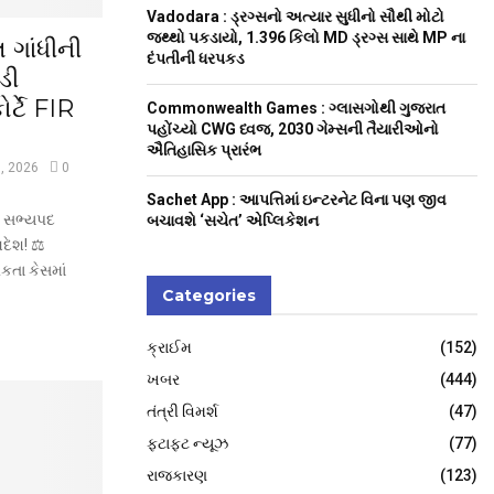
H
Vadodara : ડ્રગ્સનો અત્યાર સુધીનો સૌથી મોટો
જથ્થો પકડાયો, 1.396 કિલો MD ડ્રગ્સ સાથે MP ના
 ગાંધીની
દંપતીની ધરપકડ
ડી
્ટે FIR
Commonwealth Games : ગ્લાસગોથી ગુજરાત
પહોંચ્યો CWG ધ્વજ, 2030 ગેમ્સની તૈયારીઓનો
ઐતિહાસિક પ્રારંભ
7, 2026
0
Sachet App : આપત્તિમાં ઇન્ટરનેટ વિના પણ જીવ
સદ સભ્યપદ
બચાવશે ‘સચેત’ એપ્લિકેશન
દેશ! ⚖️
િકતા કેસમાં
Categories
ક્રાઈમ
(152)
ખબર
(444)
તંત્રી વિમર્શ
(47)
ફટાફટ ન્યૂઝ
(77)
રાજકારણ
(123)