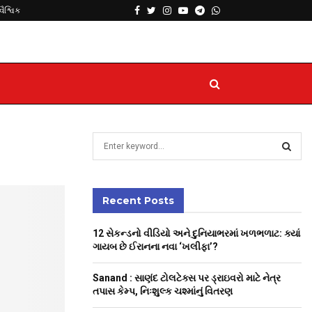
Facebook
Twitter
Instagram
Youtube
Telegram
Whatsapp
વૈશ્વિક
S
e
a
S
r
c
Recent Posts
E
h
f
A
12 સેકન્ડનો વીડિયો અને દુનિયાભરમાં ખળભળાટ: ક્યાં
o
ગાયબ છે ઈરાનના નવા ‘ખલીફા’?
r
R
:
Sanand : સાણંદ ટોલટેક્સ પર ડ્રાઇવરો માટે નેત્ર
C
તપાસ કેમ્પ, નિઃશુલ્ક ચશ્માંનું વિતરણ