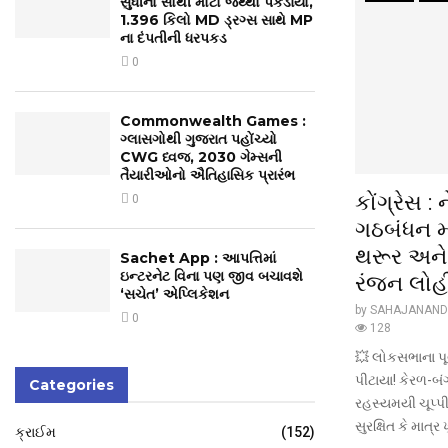
સુધીનો સૌથી મોટો જથ્થો પકડાયો,
1.396 કિલો MD ડ્રગ્સ સાથે MP
ના દંપતીની ધરપકડ
0
Commonwealth Games :
ગ્લાસગોથી ગુજરાત પહોંચ્યો
CWG ધ્વજ, 2030 ગેમ્સની
તૈયારીઓનો ઐતિહાસિક પ્રારંભ
કોંગ્રેસ :
0
ગઠબંધન મ
થરૂર અન
Sachet App : આપત્તિમાં
ઇન્ટરનેટ વિના પણ જીવ બચાવશે
રંજન લોહ
‘સચેત’ એપ્લિકેશન
by
SAHAJANAND
0
128
💥 લોકસભાના પૂર્
પીટાયા! કેરળ-બં
Categories
રહસ્યમયી ચૂપ્પ
સુરક્ષિત કે માત્ર
ક્રાઈમ
(152)