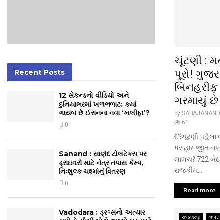
ચૂંટણી : 
પૂરો! ગુજ
Recent Posts
બિનહરીફ 
12 સેકન્ડનો વીડિયો અને
ગરમાયું છ
દુનિયાભરમાં ખળભળાટ: ક્યાં
ગાયબ છે ઈરાનના નવા ‘ખલીફા’?
by
SAHAJANAND
61
0
💥ચૂંટણી પહેલા 
પર હાર-જીત નક્ક
Sanand : સાણંદ ટોલટેક્સ પર
લાલચ? 722 બેઠ
ડ્રાઇવરો માટે નેત્ર તપાસ કેમ્પ,
રાજકીય...
નિઃશુલ્ક ચશ્માંનું વિતરણ
0
Read more
Vadodara : ડ્રગ્સનો અત્યાર
રાજકારણ
ખબર