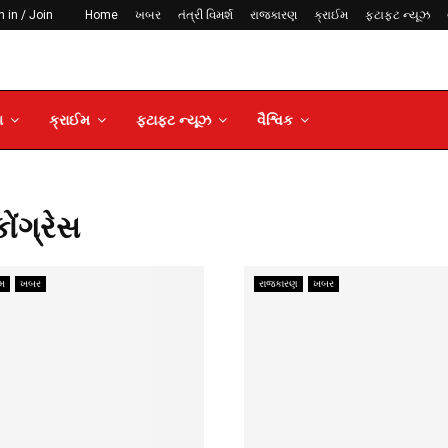
 in / Join
Home
ખબર
તંત્રી વિમર્શ
રાજકારણ
ક્રાઈમ
ફટાફટ ન્યૂઝ
ણ
ક્રાઈમ
ફટાફટ ન્યૂઝ
વૈશ્વિક
સ
ોંગ્રેસ
ઈમ
ખબર
રાજકારણ
ખબર