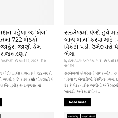
મતદાન પહેલા જ ‘ખેલ’
સરખેજમાં પંજો હવે માત
રાતમાં 722 બેઠકો
બાય બાય’ કરવા માટે : 
જાહેર, જાણો કેમ
વિકેટો પડી, ઉમેદવારો 
ે રાજકારણ?
ભેગા
 RAJPUT
April 17, 2026
0
by
SAHAJANAND RAJPUT
April 1
184
જ મોટો ધડાકો! ગુજરાતમાં 722 બેઠકો
સરખેજમાં કોંગ્રેસનો ‘સેલ્ફ-ગોલ’: ર
ી, જાણો શું છે કારણ? 🗳️ લોકશાહી કે
પહેલા જ ખેલાડીઓ પેવેલિયન ભેગા! 🏃‍
કો બિનહરીફ થતા ગુજરાતમાં
દંડ કે ભેદ? વારીસ અલીની એક્ઝિટથી 
‘સન્નાટો’ અને સવાલોનો...
Read more
રાજકારણ
તંત્રી વિમર્શ