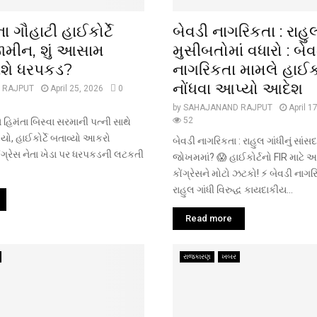
ા ગૌહાટી હાઈકોર્ટે
બેવડી નાગરિકતા : રાહુલ
જામીન, શું આસામ
મુસીબતોમાં વધારો : બેવ
શે ધરપકડ?
નાગરિકતા મામલે હાઈકોર
નોંધવા આપ્યો આદેશ
 RAJPUT
April 25, 2026
0
by
SAHAJANAND RAJPUT
April 1
52
 હિમંતા બિસ્વા સરમાની પત્ની સાથે
ડ્યો, હાઈકોર્ટે બતાવ્યો આકરો
બેવડી નાગરિકતા : રાહુલ ગાંધીનું સાં
ંગ્રેસ નેતા ખેડા પર ધરપકડની લટકતી
જોખમમાં? 😱 હાઈકોર્ટનો FIR માટે આ
કોંગ્રેસને મોટો ઝટકો! ⚡ બેવડી નાગર
રાહુલ ગાંધી વિરુદ્ધ કાયદાકીય...
Read more
રાજકારણ
ખબર