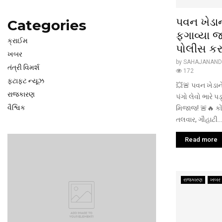
પવન ખેડાન
Categories
ફગાવ્યા 
ક્રાઈમ
પોલીસ કર
ખબર
by
SAHAJANAND
તંત્રી વિમર્શ
172
ફટાફટ ન્યૂઝ
💥🚨 પવન ખેડાને
રાજકારણ
પંગો લેવો ભારે પ
વૈશ્વિક
મિજાજ! 🚨🔥 કો
તલવાર, ગૌહાટી...
Read more
રાજકારણ
ખબર