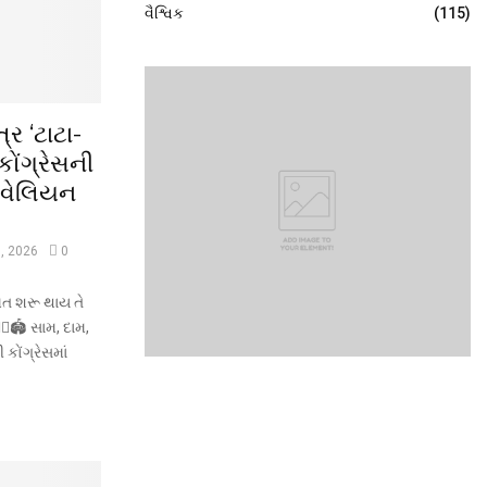
વૈશ્વિક
(115)
્ર ‘ટાટા-
કોંગ્રેસની
પેવેલિયન
5, 2026
0
મત શરૂ થાય તે
♂️🏟️ સામ, દામ,
કોંગ્રેસમાં