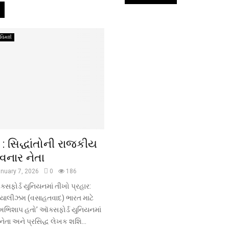
 વિમર્શ
: સિદ્ધાંતોની રાજકીય
વનાર નેતા
nuary 7, 2026
0
186
સફોર્ડ યુનિયનમાં તીખો પ્રહાર:
ીયાલીઝમ (વસાહતવાદ) ભારત માટે
 અભિશાપ હતો’ ઑક્સફોર્ડ યુનિયનમાં
ઠ નેતા અને પ્રસિદ્ધ લેખક શશિ...