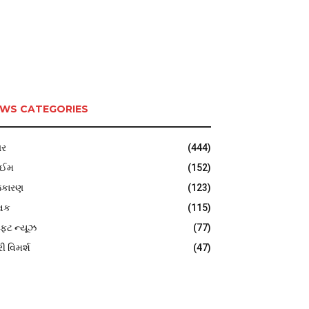
WS CATEGORIES
ર
(444)
ાઈમ
(152)
જકારણ
(123)
વિક
(115)
ફટ ન્યૂઝ
(77)
રી વિમર્શ
(47)