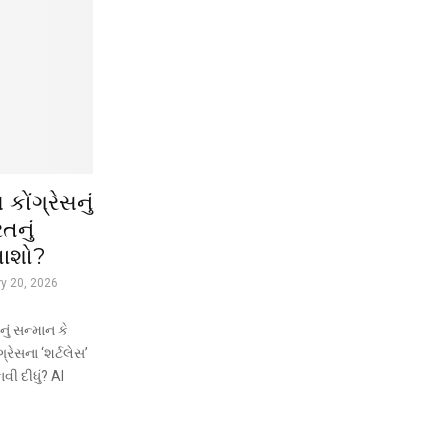
કોંગ્રેસનું
તનું
માશો?
ry 20, 2026
ું સન્માન કે
રેસના ‘શર્ટલેસ’
વી દીધું? AI