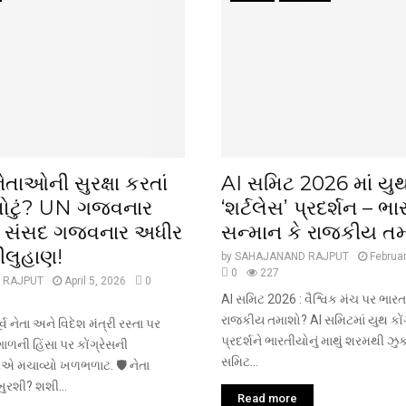
 નેતાઓની સુરક્ષા કરતાં
AI સમિટ 2026 માં યુથ 
ોટું? UN ગજવનાર
‘શર્ટલેસ’ પ્રદર્શન – ભાર
ે સંસદ ગજવનાર અધીર
સન્માન કે રાજકીય ત
ીલુહાણ!
by
SAHAJANAND RAJPUT
Februa
0
227
 RAJPUT
April 5, 2026
0
AI સમિટ 2026 : વૈશ્વિક મંચ પર ભારતન
રાજકીય તમાશો? AI સમિટમાં યુથ કોંગ્
વ નેતા અને વિદેશ મંત્રી રસ્તા પર
પ્રદર્શને ભારતીયોનું માથું શરમથી ઝુકા
ગાળની હિંસા પર કોંગ્રેસની
સમિટ...
ીએ મચાવ્યો ખળભળાટ. 🛡️ નેતા
 ખુરશી? શશી...
Read more