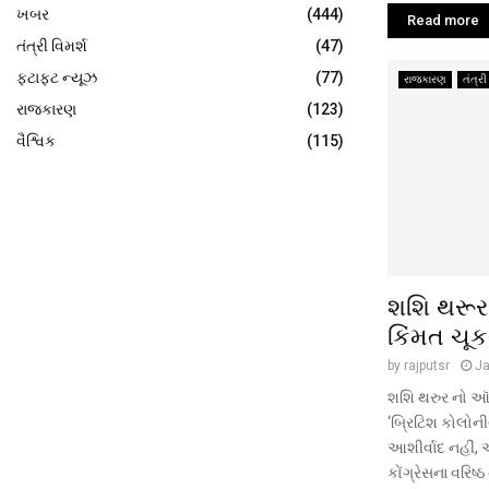
ખબર
(444)
Read more
તંત્રી વિમર્શ
(47)
ફટાફટ ન્યૂઝ
(77)
રાજકારણ
તંત્રી
રાજકારણ
(123)
વૈશ્વિક
(115)
શશિ થરૂર 
કિંમત ચૂક
by
rajputsr
Ja
શશિ થરુર નો ઑક્
‘બ્રિટિશ કોલોન
આશીર્વાદ નહીં,
કોંગ્રેસના વરિષ્