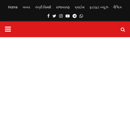
Home
ખબર
તંત્રી વિમર્શ
રાજકારણ
ક્રાઈમ
ફટાફટ ન્યૂઝ
વૈશ્વિક
Facebook
Twitter
Instagram
Youtube
Telegram
Whatsapp
PRIMARY
MENU