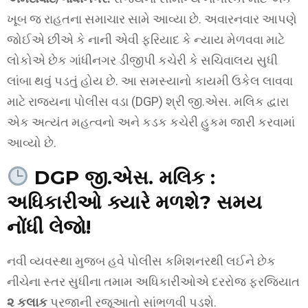
ખૂબ જ રાહતના સમાચાર સામે આવ્યા છે. અવારનવાર આપણે
જોઈએ છીએ કે નાની એવી ફરિયાદ કે ન્યાય મેળવવા માટે
લોકોએ છેક ગાંધીનગર ડીજીપી કચેરી કે સચિવાલય સુધી
લાંબા થવું પડતું હોય છે. આ સમસ્યાનો કાયમી ઉકેલ લાવવા
માટે રાજ્યના પોલીસ વડા (DGP) શ્રી જી.એસ. મલિક દ્વારા
એક અત્યંત મહત્વનો અને કડક કચેરી હુકમ જારી કરવામાં
આવ્યો છે.
DGP જી.એસ. મલિક
:
અધિકારીઓ ક્યારે મળશે? સમય
નોંધી લેજો!
નવી વ્યવસ્થા મુજબ હવે પોલીસ કમિશનરથી લઈને છેક
નીચેના સ્તર સુધીના તમામ અધિકારીઓએ દરરોજ ફરજિયાત
૨ કલાક
પ્રજાની રજૂઆતો સાંભળવી પડશે.