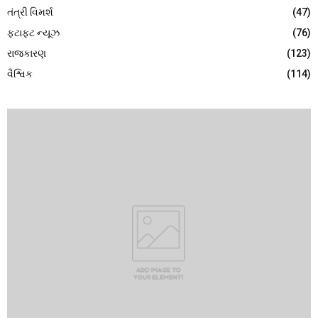
તંત્રી વિમર્શ
(47)
ફટાફટ ન્યૂઝ
(76)
રાજકારણ
(123)
વૈશ્વિક
(114)