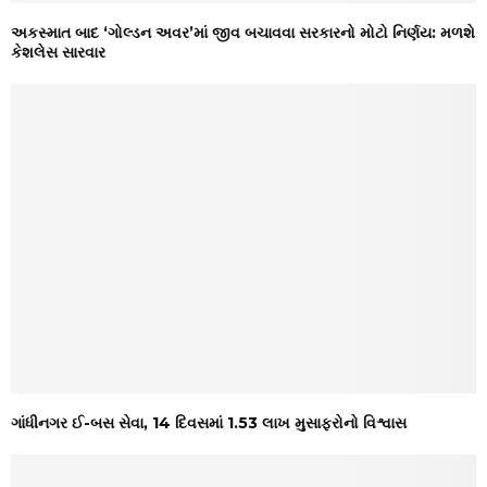
અકસ્માત બાદ ‘ગોલ્ડન અવર’માં જીવ બચાવવા સરકારનો મોટો નિર્ણય: મળશે
કેશલેસ સારવાર
ગાંધીનગર ઈ-બસ સેવા, 14 દિવસમાં 1.53 લાખ મુસાફરોનો વિશ્વાસ