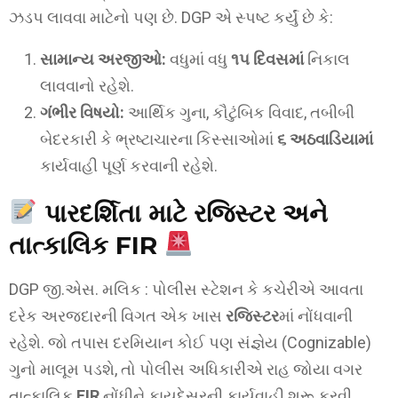
ઝડપ લાવવા માટેનો પણ છે. DGP એ સ્પષ્ટ કર્યું છે કે:
સામાન્ય અરજીઓ:
વધુમાં વધુ
૧૫ દિવસમાં
નિકાલ
લાવવાનો રહેશે.
ગંભીર વિષયો:
આર્થિક ગુના, કૌટુંબિક વિવાદ, તબીબી
બેદરકારી કે ભ્રષ્ટાચારના કિસ્સાઓમાં
૬ અઠવાડિયામાં
કાર્યવાહી પૂર્ણ કરવાની રહેશે.
પારદર્શિતા માટે રજિસ્ટર અને
તાત્કાલિક FIR
DGP જી.એસ. મલિક : પોલીસ સ્ટેશન કે કચેરીએ આવતા
દરેક અરજદારની વિગત એક ખાસ
રજિસ્ટર
માં નોંધવાની
રહેશે. જો તપાસ દરમિયાન કોઈ પણ સંજ્ઞેય (Cognizable)
ગુનો માલૂમ પડશે, તો પોલીસ અધિકારીએ રાહ જોયા વગર
તાત્કાલિક
FIR
નોંધીને કાયદેસરની કાર્યવાહી શરૂ કરવી