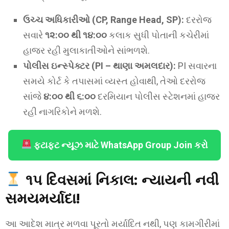
ઉચ્ચ અધિકારીઓ (CP, Range Head, SP):
દરરોજ
સવારે
૧૨:૦૦ થી ૧૪:૦૦
કલાક સુધી પોતાની કચેરીમાં
હાજર રહી મુલાકાતીઓને સાંભળશે.
પોલીસ ઇન્સ્પેક્ટર (PI – થાણા અમલદાર):
PI સવારના
સમયે કોર્ટ કે તપાસમાં વ્યસ્ત હોવાથી, તેઓ દરરોજ
સાંજે
૪:૦૦ થી ૬:૦૦
દરમિયાન પોલીસ સ્ટેશનમાં હાજર
રહી નાગરિકોને મળશે.
ફટાફટ ન્યૂઝ માટે WhatsApp Group Join કરો
૧૫ દિવસમાં નિકાલ: ન્યાયની નવી
સમયમર્યાદા!
આ આદેશ માત્ર મળવા પૂરતો મર્યાદિત નથી, પણ કામગીરીમાં