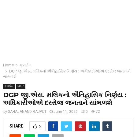
Home
ક્રાઈમ
DGP જી.એસ. મલિકનો ઐતિહાસિક નિર્ણય : અધિકારીઓએ દરરોજ જનતાને
સાંભળશે
ક્રાઈમ
ખબર
DGP જી.એસ. મલિકનો ઐતિહાસિક નિર્ણય :
અધિકારીઓએ દરરોજ જનતાને સાંભળશે
by
SAHAJANAND RAJPUT
June 11, 2026
0
72
SHARE
2