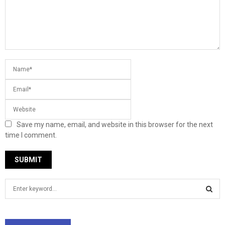
Save my name, email, and website in this browser for the next
time I comment.
S
e
a
S
r