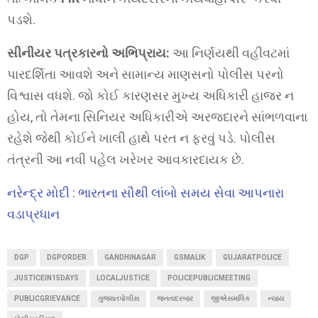
પડશે.
સીનીયર પત્રકારનો અભિપ્રાય:
આ નિર્ણયથી વહીવટમાં
પારદર્શિતા આવશે અને સામાન્ય માણસનો પોલીસ પરનો
વિશ્વાસ વધશે. જો કોઈ કારણસર મુખ્ય અધિકારી હાજર ન
હોય, તો તેમના સિનિયર અધિકારીએ અરજદારને સાંભળવાના
રહેશે જેથી કોઈને ખાલી હાથે પરત ન ફરવું પડે. પોલીસ
તંત્રની આ નવી પહેલ ખરેખર આવકારદાયક છે.
નરેન્દ્ર મોદી : ભારતના સૌથી લાંબો સમય સેવા આપનારા
વડાપ્રધાન
DGP
DGPORDER
GANDHINAGAR
GSMALIK
GUJARATPOLICE
JUSTICEIN15DAYS
LOCALJUSTICE
POLICEPUBLICMEETING
PUBLICGRIEVANCE
ગુજરાતપોલીસ
જનતાદરબાર
જીએસમલિક
ન્યાય