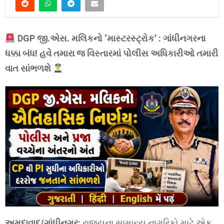
DGP જી.એસ. મલિકનો ‘માસ્ટરસ્ટ્રોક’ :
ગાંધીનગરના
ધક્કા બંધ! હવે તમારા જ વિસ્તારમાં પોલીસ અધિકારીઓ તમારી
વાત સાંભળશે
અમદાવાદ/ગાંધીનગર:
રાજ્યના સામાન્ય નાગરિકો માટે એક