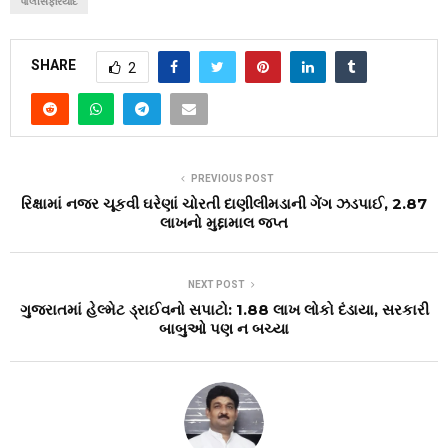
પોલીસફરિયાદ
SHARE
2
PREVIOUS POST
રિક્ષામાં નજર ચૂકવી ઘરેણાં ચોરતી દાણીલીમડાની ગેંગ ઝડપાઈ, ₹2.87
લાખનો મુદ્દામાલ જપ્ત
NEXT POST
ગુજરાતમાં હેલ્મેટ ડ્રાઈવનો સપાટો: 1.88 લાખ લોકો દંડાયા, સરકારી
બાબુઓ પણ ન બચ્યા