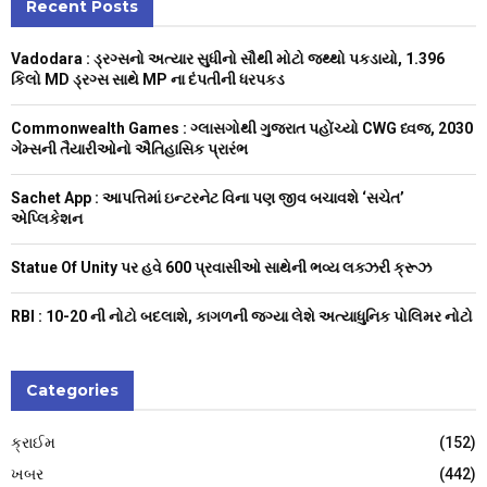
c
Recent Posts
E
h
f
A
Vadodara : ડ્રગ્સનો અત્યાર સુધીનો સૌથી મોટો જથ્થો પકડાયો, 1.396
o
કિલો MD ડ્રગ્સ સાથે MP ના દંપતીની ધરપકડ
r
R
:
Commonwealth Games : ગ્લાસગોથી ગુજરાત પહોંચ્યો CWG ધ્વજ, 2030
C
ગેમ્સની તૈયારીઓનો ઐતિહાસિક પ્રારંભ
H
Sachet App : આપત્તિમાં ઇન્ટરનેટ વિના પણ જીવ બચાવશે ‘સચેત’
એપ્લિકેશન
Statue Of Unity પર હવે 600 પ્રવાસીઓ સાથેની ભવ્ય લક્ઝરી ક્રૂઝ
RBI : ₹10-20 ની નોટો બદલાશે, કાગળની જગ્યા લેશે અત્યાધુનિક પોલિમર નોટો
Categories
ક્રાઈમ
(152)
ખબર
(442)