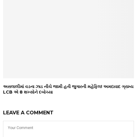
અસલાલીમાં વડના ઝાડ નીચે જામી હતી જુગારની મહેફિલ! અમદાવાદ ગ્રામ્ય
LCB એ 8 શખ્સોને દબોચ્યા
LEAVE A COMMENT