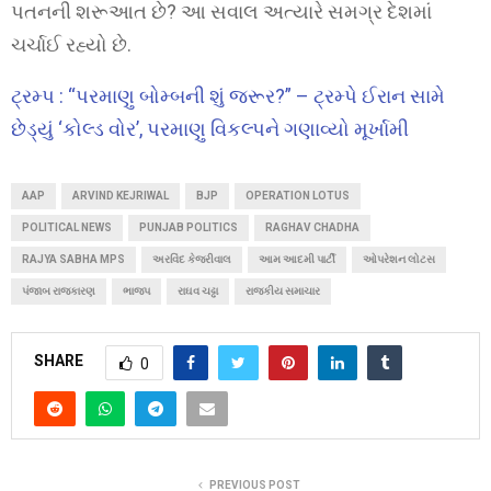
પતનની શરૂઆત છે? આ સવાલ અત્યારે સમગ્ર દેશમાં
ચર્ચાઈ રહ્યો છે.
ટ્રમ્પ : “પરમાણુ બોમ્બની શું જરૂર?” – ટ્રમ્પે ઈરાન સામે
છેડ્યું ‘કોલ્ડ વોર’, પરમાણુ વિકલ્પને ગણાવ્યો મૂર્ખામી
AAP
ARVIND KEJRIWAL
BJP
OPERATION LOTUS
POLITICAL NEWS
PUNJAB POLITICS
RAGHAV CHADHA
RAJYA SABHA MPS
અરવિંદ કેજરીવાલ
આમ આદમી પાર્ટી
ઓપરેશન લોટસ
પંજાબ રાજકારણ
ભાજપ
રાઘવ ચઢ્ઢા
રાજકીય સમાચાર
SHARE
0
PREVIOUS POST