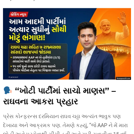
“ખોટી પાર્ટીમાં સાચો માણસ” –
રાઘવના આકરા પ્રહાર
પ્રેસ કોન્ફરન્સ દરમિયાન રાઘવ ચઢ્ઢા અત્યંત ભાવુક પણ
દેખાયા અને આક્રમક પણ. તેમણે કહ્યું, “જે AAP ને મેં મારા