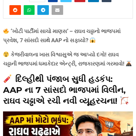
‘ખોટી પાર્ટીમાં સાચો માણસ’ – રાઘવ ચઢ્ઢાનો ભાજપમાં
પ્રવેશ, 7 સાંસદો સાથે AAP નો સફાયો?
કેજરીવાલના ખાસ વિશ્વાસુએ જ આપ્યો દગો! રાઘવ
ચઢ્ઢાની ભાજપમાં ધમાકેદાર એન્ટ્રી, રાજકારણમાં ગરમાવો!
દિલ્હીથી પંજાબ સુધી હડકંપ:
AAP ના 7 સાંસદો ભાજપમાં વિલીન,
રાઘવ ચઢ્ઢાએ રચી નવી વ્યૂહરચના!