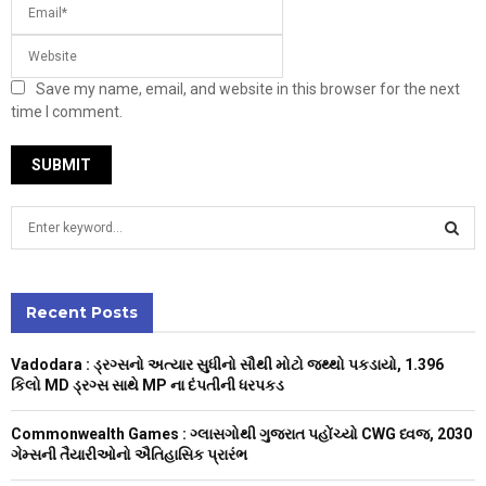
Save my name, email, and website in this browser for the next
time I comment.
S
e
a
S
r
c
Recent Posts
E
h
f
A
Vadodara : ડ્રગ્સનો અત્યાર સુધીનો સૌથી મોટો જથ્થો પકડાયો, 1.396
o
કિલો MD ડ્રગ્સ સાથે MP ના દંપતીની ધરપકડ
r
R
:
Commonwealth Games : ગ્લાસગોથી ગુજરાત પહોંચ્યો CWG ધ્વજ, 2030
C
ગેમ્સની તૈયારીઓનો ઐતિહાસિક પ્રારંભ