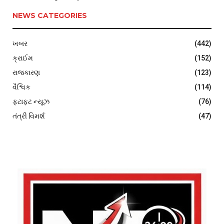
NEWS CATEGORIES
ખબર
(442)
ક્રાઈમ
(152)
રાજકારણ
(123)
વૈશ્વિક
(114)
ફટાફટ ન્યૂઝ
(76)
તંત્રી વિમર્શ
(47)