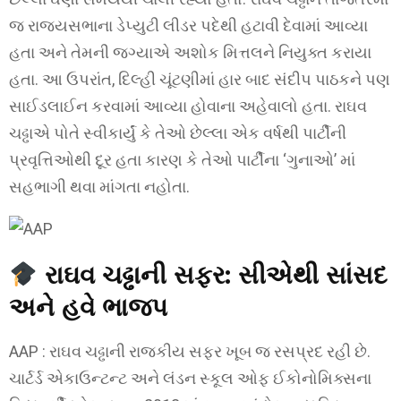
જ રાજ્યસભાના ડેપ્યુટી લીડર પદેથી હટાવી દેવામાં આવ્યા
હતા અને તેમની જગ્યાએ અશોક મિત્તલને નિયુક્ત કરાયા
હતા. આ ઉપરાંત, દિલ્હી ચૂંટણીમાં હાર બાદ સંદીપ પાઠકને પણ
સાઈડલાઈન કરવામાં આવ્યા હોવાના અહેવાલો હતા. રાઘવ
ચઢ્ઢાએ પોતે સ્વીકાર્યું કે તેઓ છેલ્લા એક વર્ષથી પાર્ટીની
પ્રવૃત્તિઓથી દૂર હતા કારણ કે તેઓ પાર્ટીના ‘ગુનાઓ’ માં
સહભાગી થવા માંગતા નહોતા.
રાઘવ ચઢ્ઢાની સફર: સીએથી સાંસદ
અને હવે ભાજપ
AAP : રાઘવ ચઢ્ઢાની રાજકીય સફર ખૂબ જ રસપ્રદ રહી છે.
ચાર્ટર્ડ એકાઉન્ટન્ટ અને લંડન સ્કૂલ ઓફ ઈકોનોમિક્સના