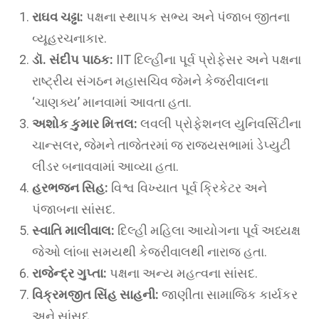
રાઘવ ચઢ્ઢા:
પક્ષના સ્થાપક સભ્ય અને પંજાબ જીતના
વ્યૂહરચનાકાર.
ડૉ. સંદીપ પાઠક:
IIT દિલ્હીના પૂર્વ પ્રોફેસર અને પક્ષના
રાષ્ટ્રીય સંગઠન મહાસચિવ જેમને કેજરીવાલના
‘ચાણક્ય’ માનવામાં આવતા હતા.
અશોક કુમાર મિત્તલ:
લવલી પ્રોફેશનલ યુનિવર્સિટીના
ચાન્સલર, જેમને તાજેતરમાં જ રાજ્યસભામાં ડેપ્યુટી
લીડર બનાવવામાં આવ્યા હતા.
હરભજન સિહ:
વિશ્વ વિખ્યાત પૂર્વ ક્રિકેટર અને
પંજાબના સાંસદ.
સ્વાતિ માલીવાલ:
દિલ્હી મહિલા આયોગના પૂર્વ અધ્યક્ષ
જેઓ લાંબા સમયથી કેજરીવાલથી નારાજ હતા.
રાજેન્દ્ર ગુપ્તા:
પક્ષના અન્ય મહત્વના સાંસદ.
વિક્રમજીત સિંહ સાહની:
જાણીતા સામાજિક કાર્યકર
અને સાંસદ.