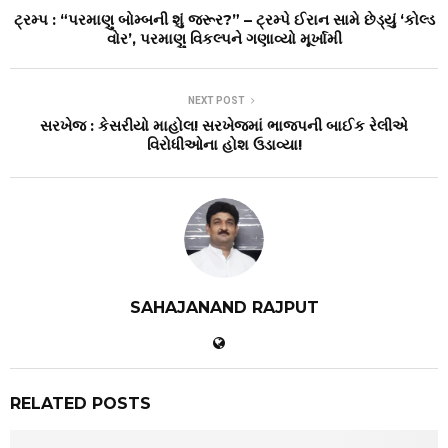
ટ્રમ્પ : “પરમાણુ બોમ્બની શું જરૂર?” – ટ્રમ્પે ઈરાન સામે છેડ્યું ‘કોલ્ડ
વોર’, પરમાણુ વિકલ્પને ગણાવ્યો મૂર્ખામી
NEXT POST
સરખેજ : કેસરીયો માહોલ! સરખેજમાં ભાજપની બાઈક રેલીએ
વિરોધીઓના હોશ ઉડાવ્યા!
SAHAJANAND RAJPUT
RELATED POSTS