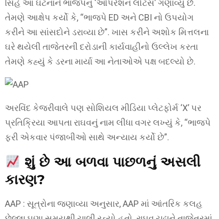
સિંહે આ ઘટનાને ભાજપનું ‘ઓપરેશન લોટસ’ ગણાવ્યું છે.
તેમણે આક્ષેપ કર્યો કે, “ભાજપે ED અને CBI નો ઉપયોગ
કરીને આ સાંસદોને ડરાવ્યા છે”. ખાસ કરીને અશોક મિત્તલના
ઘરે થયેલી તાજેતરની દરોડાની કાર્યવાહીનો ઉલ્લેખ કરતા
તેમણે કહ્યું કે ડરના માર્યા આ નેતાઓએ પક્ષ બદલ્યો છે.
અરવિંદ કેજરીવાલે પણ સોશિયલ મીડિયા પ્લેટફોર્મ ‘X’ પર
પ્રતિક્રિયા આપતા રાઘવનું નામ લીધા વગર લખ્યું કે, “ભાજપે
ફરી એકવાર પંજાબીઓ સાથે અન્યાય કર્યો છે”.
શું છે આ બળવા પાછળનું અસલી
કારણ?
AAP : સૂત્રોના જણાવ્યા અનુસાર, AAP માં આંતરિક કલહ
છેલ્લા ઘણા સમયથી ચાલી રહ્યો હતો. રાઘવ ચઢ્ઢાને તાજેતરમાં