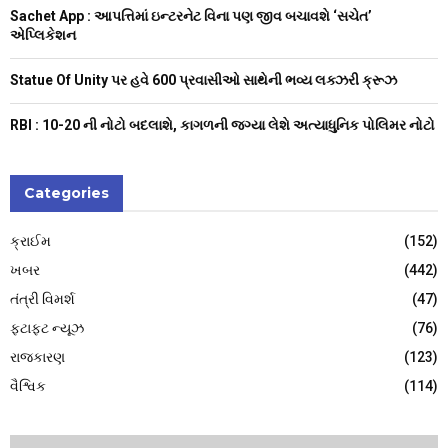
H
Sachet App : આપત્તિમાં ઇન્ટરનેટ વિના પણ જીવ બચાવશે ‘સચેત’
એપ્લિકેશન
Statue Of Unity પર હવે 600 પ્રવાસીઓ સાથેની ભવ્ય લક્ઝરી ક્રૂઝ
RBI : ₹10-20 ની નોટો બદલાશે, કાગળની જગ્યા લેશે અત્યાધુનિક પોલિમર નોટો
Categories
ક્રાઈમ
(152)
ખબર
(442)
તંત્રી વિમર્શ
(47)
ફટાફટ ન્યૂઝ
(76)
રાજકારણ
(123)
વૈશ્વિક
(114)