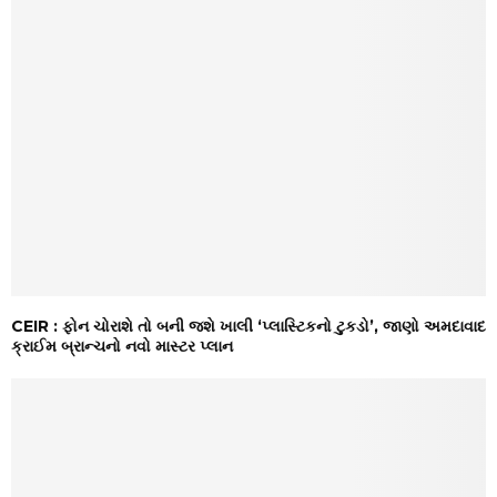
CEIR : ફોન ચોરાશે તો બની જશે ખાલી ‘પ્લાસ્ટિકનો ટુકડો’, જાણો અમદાવાદ
ક્રાઈમ બ્રાન્ચનો નવો માસ્ટર પ્લાન