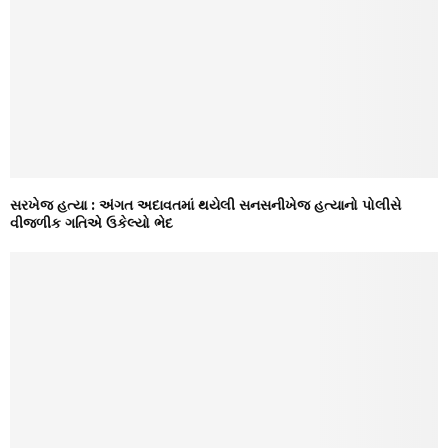
સરખેજ હત્યા : અંગત અદાવતમાં થયેલી સનસનીખેજ હત્યાનો પોલીસે
વીજળીક ગતિએ ઉકેલ્યો ભેદ