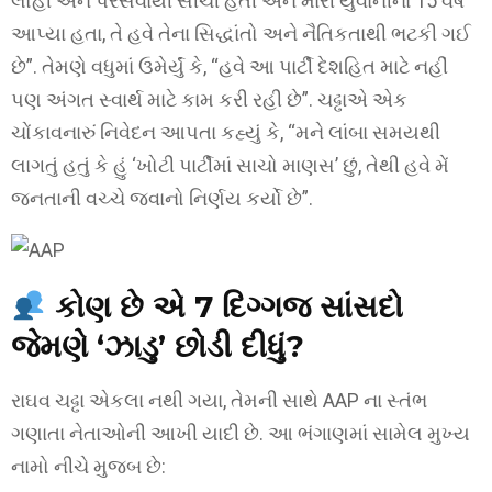
લોહી અને પરસેવાથી સીંચી હતી અને મારી યુવાનીના 15 વર્ષ
આપ્યા હતા, તે હવે તેના સિદ્ધાંતો અને નૈતિકતાથી ભટકી ગઈ
છે”. તેમણે વધુમાં ઉમેર્યું કે, “હવે આ પાર્ટી દેશહિત માટે નહીં
પણ અંગત સ્વાર્થ માટે કામ કરી રહી છે”. ચઢ્ઢાએ એક
ચોંકાવનારું નિવેદન આપતા કહ્યું કે, “મને લાંબા સમયથી
લાગતું હતું કે હું ‘ખોટી પાર્ટીમાં સાચો માણસ’ છું, તેથી હવે મેં
જનતાની વચ્ચે જવાનો નિર્ણય કર્યો છે”.
કોણ છે એ 7 દિગ્ગજ સાંસદો
જેમણે ‘ઝાડુ’ છોડી દીધું?
રાઘવ ચઢ્ઢા એકલા નથી ગયા, તેમની સાથે AAP ના સ્તંભ
ગણાતા નેતાઓની આખી યાદી છે. આ ભંગાણમાં સામેલ મુખ્ય
નામો નીચે મુજબ છે: