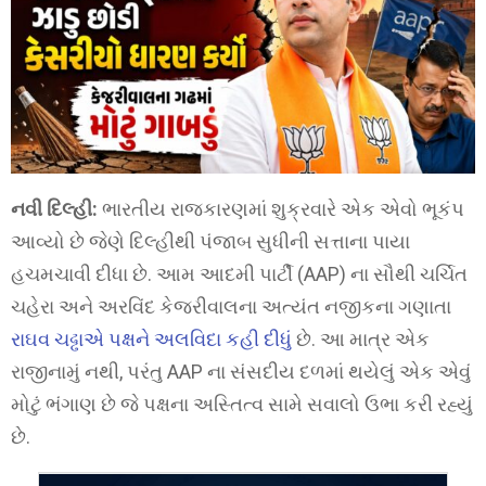
નવી દિલ્હી:
ભારતીય રાજકારણમાં શુક્રવારે એક એવો ભૂકંપ
આવ્યો છે જેણે દિલ્હીથી પંજાબ સુધીની સત્તાના પાયા
હચમચાવી દીધા છે. આમ આદમી પાર્ટી (AAP) ના સૌથી ચર્ચિત
ચહેરા અને અરવિંદ કેજરીવાલના અત્યંત નજીકના ગણાતા
રાઘવ ચઢ્ઢાએ પક્ષને અલવિદા કહી દીધું
છે. આ માત્ર એક
રાજીનામું નથી, પરંતુ AAP ના સંસદીય દળમાં થયેલું એક એવું
મોટું ભંગાણ છે જે પક્ષના અસ્તિત્વ સામે સવાલો ઉભા કરી રહ્યું
છે.