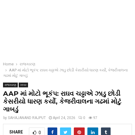
Home
રાજકારણ
AAP માં મોટો ભૂકંપ: રાઘવ ચઢ્ઢાએ ઝાડુ છોડી કેસરીયો ધારણ કર્યો, કેજરીવાલના
ગઢમાં મોટું ગાબડું
રાજકારણ
ખબર
AAP માં મોટો ભૂકંપ: રાઘવ ચઢ્ઢાએ ઝાડુ છોડી
કેસરીયો ધારણ કર્યો, કેજરીવાલના ગઢમાં મોટું
ગાબડું
by
SAHAJANAND RAJPUT
April 24, 2026
0
97
SHARE
0