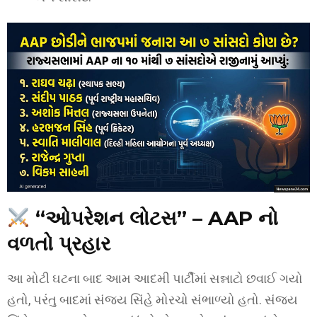
“ઓપરેશન લોટસ” – AAP નો
વળતો પ્રહાર
આ મોટી ઘટના બાદ આમ આદમી પાર્ટીમાં સન્નાટો છવાઈ ગયો
હતો, પરંતુ બાદમાં સંજય સિંહે મોરચો સંભાળ્યો હતો. સંજય