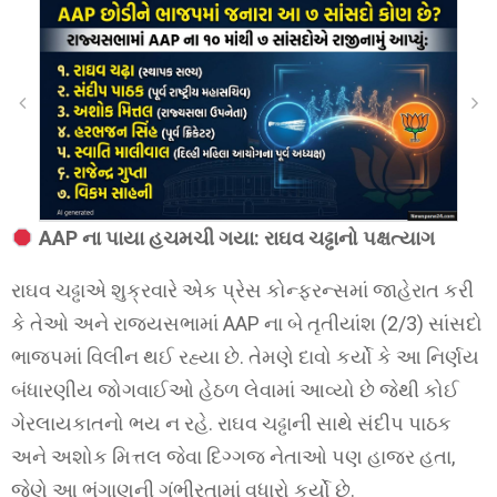
AAP ના પાયા હચમચી ગયા: રાઘવ ચઢ્ઢાનો પક્ષત્યાગ
રાઘવ ચઢ્ઢાએ શુક્રવારે એક પ્રેસ કોન્ફરન્સમાં જાહેરાત કરી
કે તેઓ અને રાજ્યસભામાં AAP ના બે તૃતીયાંશ (2/3) સાંસદો
ભાજપમાં વિલીન થઈ રહ્યા છે. તેમણે દાવો કર્યો કે આ નિર્ણય
બંધારણીય જોગવાઈઓ હેઠળ લેવામાં આવ્યો છે જેથી કોઈ
ગેરલાયકાતનો ભય ન રહે. રાઘવ ચઢ્ઢાની સાથે સંદીપ પાઠક
અને અશોક મિત્તલ જેવા દિગ્ગજ નેતાઓ પણ હાજર હતા,
જેણે આ ભંગાણની ગંભીરતામાં વધારો કર્યો છે.