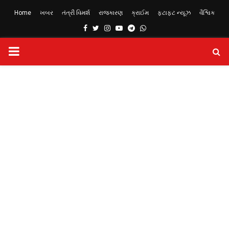
Home
ખબર
તંત્રી વિમર્શ
રાજકારણ
ક્રાઈમ
ફટાફટ ન્યૂઝ
વૈશ્વિક
Facebook
Twitter
Instagram
Youtube
Telegram
Whatsapp
PRIMARY
MENU