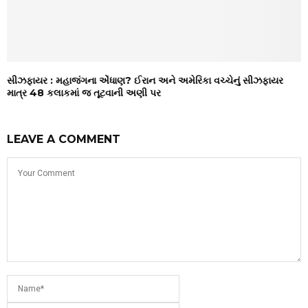
સીઝફાયર : મહાજંગના એંધાણ? ઈરાન અને અમેરિકા વચ્ચેનું સીઝફાયર
માત્ર 48 કલાકમાં જ તૂટવાની અણી પર
LEAVE A COMMENT