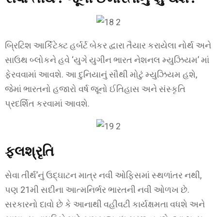
બ્રિટિશ આર્કિટેક્ટ હર્બર્ટ બેકર દ્વારા તૈયાર કરાયેલા નોર્થ અને
સાઉથ બ્લોકને હવે ‘યુગે યુગીન ભારત નેશનલ મ્યુઝિયમ’ માં
ફેરવવામાં આવશે. આ દુનિયાનું સૌથી મોટું મ્યુઝિયમ હશે,
જેમાં ભારતનો હજારો વર્ષ જૂનો ઈતિહાસ અને સંસ્કૃતિ
પ્રદર્શિત કરવામાં આવશે.
ફલશ્રૃતિ
સેવા તીર્થ’નું ઉદ્ઘાટન માત્ર નવી ઓફિસમાં સ્થળાંતર નથી,
પણ 21મી સદીના આત્મનિર્ભર ભારતની નવી ઓળખ છે.
સરકારનો દાવો છે કે આનાથી વહીવટી કાર્યક્ષમતા વધશે અને