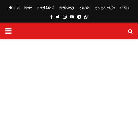
Home
ખબર
તંત્રી વિમર્શ
રાજકારણ
ક્રાઈમ
ફટાફટ ન્યૂઝ
વૈશ્વિક
Facebook
Twitter
Instagram
Youtube
Telegram
Whatsapp
PRIMARY
MENU