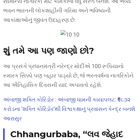
સામાન્ય નાગરિકો માટે કામકાજ વધુ સરળ બનશે. આ ભવ્ય
ભવન ભારતની લોકશાહીની ગરિમા અને ભવિષ્યની
આકાંક્ષાઓનું જીવંત ઉદાહરણ છે.
શું તમે આ પણ જાણો છો?
આ પ્રસંગે પ્રધાનમંત્રી નરેન્દ્ર મોદીએ 100 રૂપિયાનો
સ્મારક સિક્કો પણ બહાર પાડ્યો છે, જે ભરતવર્ષના નાગરિકોને
આ ઐતિહાસિક દિવસની યાદ અપાવતો રહેશે.
અંબાજી શક્તિ કોરિડોર : અંબાજી ધામની કાયાપલટ: ₹૧૬૩૨
કરોડના ‘શક્તિ કોરિડોર’થી વિશ્વકક્ષાનું પ્રવાસન કેન્દ્ર બનશે
આરાસુર
Chhangurbaba, “લવ જેહાદ