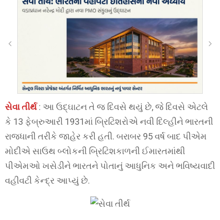
સેવા તીર્થ
: આ ઉદ્ઘાટન તે જ દિવસે થયું છે, જે દિવસે એટલે
કે 13 ફેબ્રુઆરી 1931માં બ્રિટિશરોએ નવી દિલ્હીને ભારતની
રાજધાની તરીકે જાહેર કરી હતી. બરાબર 95 વર્ષ બાદ પીએમ
મોદીએ સાઉથ બ્લોકની બ્રિટિશકાળની ઈમારતમાંથી
પીએમઓ ખસેડીને ભારતને પોતાનું આધુનિક અને ભવિષ્યવાદી
વહીવટી કેન્દ્ર આપ્યું છે.