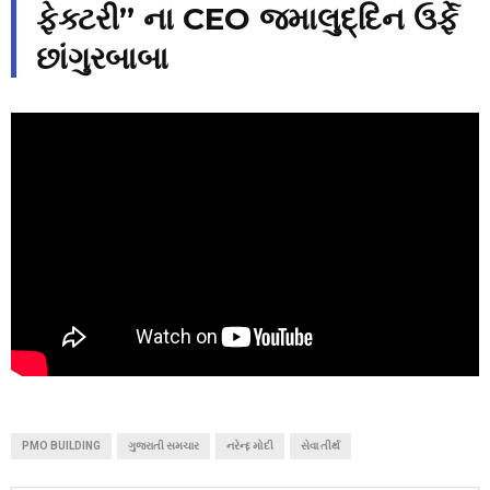
ફેક્ટરી” ના CEO જમાલુદ્દિન ઉર્ફે
છાંગુરબાબા
PMO BUILDING
ગુજરાતી સમચાર
નરેન્દ્દ મોદી
સેવા તીર્થ