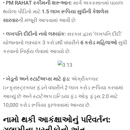
•
PM RAHAT સ્કીમની શરૂઆત:
માર્ગ અકસ્માતમાં ઘાયલ
થયેલા પીડિતો માટે
1.5 લાખ રૂપિયા સુધીની કેશલેસ
સારવાર
ની મંજૂરી આપવામાં આવી છે.
•
લખપતિ દીદીનો નવો લક્ષ્યાંક:
સરકાર દ્વારા ‘લખપતિ દીદી’
યોજનાનો લક્ષ્યાંક 3 કરોડથી વધારીને
6 કરોડ મહિલાઓ
સુધી
કરવાનો નિર્ણય લેવામાં આવ્યો છે.
•
ખેડૂતો અને સ્ટાર્ટઅપ્સ માટે ફંડ:
એગ્રીકલ્ચર
ઇન્ફ્રાસ્ટ્રક્ચર ફંડને વધારીને 2 લાખ કરોડ રૂપિયા કરવામાં
આવ્યું છે અને સ્ટાર્ટઅપ ઇન્ડિયા ફંડ ઓફ ફંડ્સ 2.0 માટે
10,000 કરોડ રૂપિયા ફાળવવામાં આવ્યા છે.
નામો થકી આકંક્ષાઓનું પરિવર્તન: