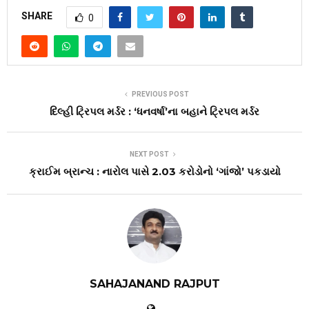
SHARE
0
PREVIOUS POST
દિલ્હી ટ્રિપલ મર્ડર : ‘ધનવર્ષા’ના બહાને ટ્રિપલ મર્ડર
NEXT POST
ક્રાઈમ બ્રાન્ચ : નારોલ પાસે 2.03 કરોડોનો ‘ગાંજો’ પકડાયો
SAHAJANAND RAJPUT