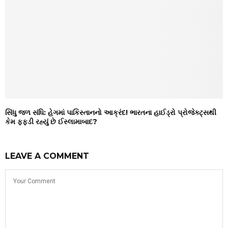
સિંધુ જળ સંધિ: હેગમાં પાકિસ્તાનનો આક્રંદ! ભારતના હાઈડ્રો પ્રોજેક્ટ્સથી
કેમ ફફડી રહ્યું છે ઈસ્લામાબાદ?
LEAVE A COMMENT