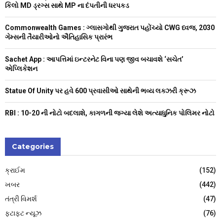
o
કિલો MD ડ્રગ્સ સાથે MP ના દંપતીની ધરપકડ
r
R
:
Commonwealth Games : ગ્લાસગોથી ગુજરાત પહોંચ્યો CWG ધ્વજ, 2030
C
ગેમ્સની તૈયારીઓનો ઐતિહાસિક પ્રારંભ
H
Sachet App : આપત્તિમાં ઇન્ટરનેટ વિના પણ જીવ બચાવશે ‘સચેત’
એપ્લિકેશન
Statue Of Unity પર હવે 600 પ્રવાસીઓ સાથેની ભવ્ય લક્ઝરી ક્રૂઝ
RBI : ₹10-20 ની નોટો બદલાશે, કાગળની જગ્યા લેશે અત્યાધુનિક પોલિમર નોટો
Categories
ક્રાઈમ
(152)
ખબર
(442)
તંત્રી વિમર્શ
(47)
ફટાફટ ન્યૂઝ
(76)