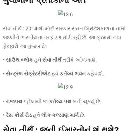
ગુલામીના પ્રતીકોનો અંત
સેવા તીર્થ : 2014 થી મોદી સરકાર સતત બ્રિટિશકાળના નામો
બદલીને ભારતીયતા તરફ ડગ માંડી રહી છે. આ ક્રમમાં નવા
ફેરફારો આ મુજબ છે:
•
સાઉથ બ્લોક
હવે
સેવા તીર્થ
તરીકે ઓળખાશે.
•
સેન્ટ્રલ સેક્રેટરીએટ
હવે
કર્તવ્ય ભવન
કહેવાશે.
•
રાજપથ
પહેલાથી જ
કર્તવ્ય પથ
બની ચૂક્યું છે.
•
રેસ કોર્સ રોડ
હવે
લોક કલ્યાણ માર્ગ
છે.
સેવા તીર્થ : જૂની ઈમારતોનું શું થશે?