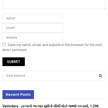
Save my name, email, and website in this browser for the next
time I comment.
S
e
a
S
r
c
Recent Posts
E
h
f
A
Vadodara : ડ્રગ્સનો અત્યાર સુધીનો સૌથી મોટો જથ્થો પકડાયો, 1.396