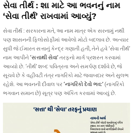
સેવા તીર્થ : શા માટે આ ભવનનું નામ
‘સેવા તીર્થ’ રાખવામાં આવ્યું?
સેવા તીર્થ : સરકારના મતે, આ નામ માત્ર એક સરનામું નથી
પણ શાસનની ફિલોસોફીમાં આવેલો મોટો બદલાવ છે. અત્યાર
સુધી જે ઈમારત સત્તાનું કેન્દ્ર ગણાતી હતી, તેને હવે ‘સેવા તીર્થ’
નામ આપીને
‘સત્તાથી સેવા’
તરફનો માર્ગ પ્રશસ્ત કરવામાં
આવ્યો છે. ‘તીર્થ’ શબ્દ પવિત્રતા અને સમર્પણ દર્શાવે છે, જે
સૂચવે છે કે વહીવટી તંત્ર નાગરિકો માટે જવાબદાર અને સુલભ
રહેશે. આ ભવનની દીવાલ પર
‘નાગરિકો દેવો ભવ:’
(નાગરિકો
ભગવાન સમાન છે) સૂત્ર પણ અંકિત કરવામાં આવ્યું છે.