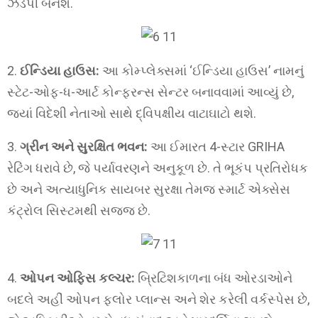
ઝડપી બનશે.
2.
ઈન્ડિયા હાઉસ:
આ કોમ્પ્લેક્સમાં ‘ઈન્ડિયા હાઉસ’ નામનું
સ્ટેટ-ઓફ-ધ-આર્ટ કોન્ફરન્સ સેન્ટર બનાવવામાં આવ્યું છે,
જ્યાં વિદેશી નેતાઓ સાથે દ્વિપક્ષીય વાટાઘાટો થશે.
3.
ગ્રીન અને સુરક્ષિત ભવન:
આ ઈમારત 4-સ્ટાર GRIHA
રેટિંગ ધરાવે છે, જે પર્યાવરણને અનુકૂળ છે. તે ભૂકંપ પ્રતિરોધક
છે અને અત્યાધુનિક સાયબર સુરક્ષા તેમજ સ્માર્ટ એક્સેસ
કંટ્રોલ સિસ્ટમથી સજ્જ છે.
4.
ઓપન ઓફિસ કલ્ચર:
બ્રિટિશકાળના બંધ ઓરડાઓને
બદલે અહીં ઓપન ફ્લોર પ્લાન્સ અને શેર કરેલી વર્કસ્પેસ છે,