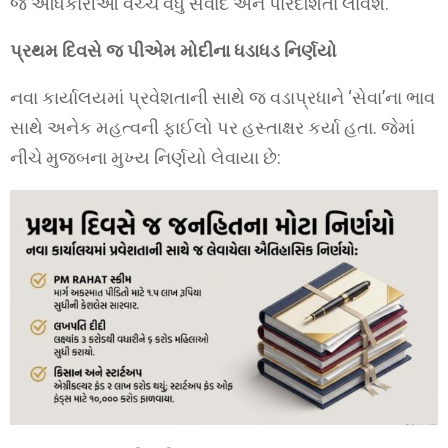
જે અધિકારીઓ વચ્ચે વધુ સંવાદ અને પારદર્શિતા લાવશે.
પ્રથમ દિવસે જ પીએમ મોદીના ધડાધડ નિર્ણયો
નવા કાર્યાલયમાં પ્રવેશતાની સાથે જ વડાપ્રધાને ‘સેવા’ના ભાવ
સાથે અનેક મહત્વની ફાઈલો પર હસ્તાક્ષર કર્યા હતા. જેમાં
નીચે મુજબના મુખ્ય નિર્ણયો લેવાયા છે: