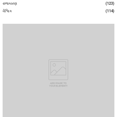
રાજકારણ
(123)
વૈશ્વિક
(114)