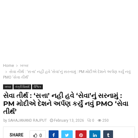
Home
ખબર
સેવા તીર્થ : ‘સત્તા’ નહીં હવે ‘સેવા’નું સરનામું : PM મોદીએ દેશને અર્પણ કર્યું નવું
PMO ‘સેવા તીર્થ’
ખબર
તંત્રી વિમર્શ
વૈશ્વિક
સેવા તીર્થ : ‘સત્તા’ નહીં હવે ‘સેવા’નું સરનામું :
PM મોદીએ દેશને અર્પણ કર્યું નવું PMO ‘સેવા
તીર્થ’
by
SAHAJANAND RAJPUT
February 13, 2026
0
250
SHARE
0