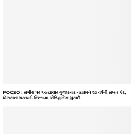
POCSO : સગીરા પર અત્યાચાર ગુજારનાર નરાધમને ૨૦ વર્ષની સખત કેદ,
ધોળકાના ચકચારી કિસ્સામાં ઐતિહાસિક ચુકાદો