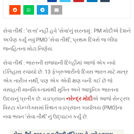
સેવા તીર્થ : ‘સત્તા’ નહીં હવે ‘સેવા’નું સરનામું : PM મોદીએ દેશને
અર્પણ કર્યું નવું PMO ‘સેવા તીર્થ’, પ્રથમ દિવસે જ લીધા
જનહિતના મોટા નિર્ણય.
સેવા તીર્થ : ભારતની રાજધાની દિલ્હીમાં આજે એક નવો
ઈતિહાસ રચાયો છે. 13 ફેબ્રુઆરીનો દિવસ ભારત માટે માત્ર
એક તારીખ નથી, પણ એક એવી ક્ષણ બની ગઈ છે જે
વસાહતી માનસિકતામાંથી મુક્તિ અને આધુનિક ભારતના
ઉદયનું પ્રતીક છે. વડાપ્રધાન
નરેન્દ્ર મોદી
એ આજે સેન્ટ્રલ
વિસ્ટા કોમ્પ્લેક્સમાં સ્થિત વડાપ્રધાન કાર્યાલય (PMO)ના
નવા ભવન ‘સેવા તીર્થ’ નું ઉદ્ઘાટન કર્યું છે.