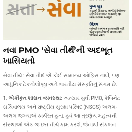
નવા PMO ‘સેવા તીર્થ’ની અદભૂત
ખાસિયતો
સેવા તીર્થ : સેવા તીર્થ એ કોઈ સામાન્ય ઓફિસ નથી, પણ
આધુનિક ટેકનોલોજી અને ભારતીય સંસ્કૃતિનું સંગમ છે.
1.
એકીકૃત શાસન વ્યવસ્થા:
અત્યાર સુધી PMO, કેબિનેટ
સચિવાલય અને રાષ્ટ્રીય સુરક્ષા પરિષદ (NSCS) અલગ-
અલગ જગ્યાએ કાર્યરત હતા. હવે આ ત્રણેય મહત્વની
સંસ્થાઓ એક જ છત નીચે કામ કરશે, જેનાથી સંકલન