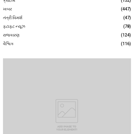
ક્રાઈમ
(152)
ખબર
(447)
તંત્રી વિમર્શ
(47)
ફટાફટ ન્યૂઝ
(78)
રાજકારણ
(124)
વૈશ્વિક
(116)