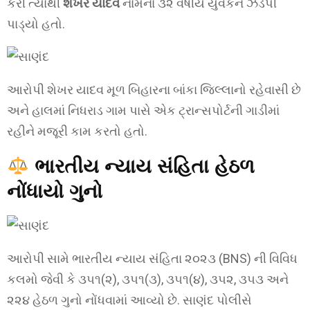
કરી ત્યાંથી
શેખર યાદવ
નામના ૩૨ વર્ષીય યુવકને ઝડપી
પાડ્યો હતો.
આરોપી શેખર યાદવ મૂળ બિહારના બાંકા જિલ્લાનો રહેવાસી છે
અને હાલમાં નિધરાડ ગામ પાસે એક ટ્રાન્સપોર્ટની ગાડીમાં
રહીને મજૂરી કામ કરતો હતો.
ભારતીય ન્યાય સંહિતા હેઠળ
નોંધાયો ગુનો
આરોપી સામે ભારતીય ન્યાય સંહિતા ૨૦૨૩ (BNS) ની વિવિધ
કલમો જેવી કે ૩૫૧(૨), ૩૫૧(૩), ૩૫૧(૪), ૩૫૨, ૩૫૩ અને
૨૨૪ હેઠળ ગુનો નોંધવામાં આવ્યો છે. સાણંદ પોલીસે