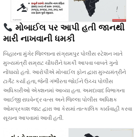
મોબાઈલ પર આપી હતી જાનથી
મારી નાખવાની ધમકી
બિહારના મુંગેર જિલ્લાના સંગ્રામપુર પોલીસ સ્ટેશન ખાતે
મુખ્યમંત્રી સમ્રાટ ચૌધરીને ધમકી આપવા બાબતે ગુનો
નોંધાયો હતો. આરોપીએ મોબાઈલ ફોન દ્વારા મુખ્યમંત્રીને
ટાર્ગેટ કર્યા હતા, જેની ગંભીરતા જોઈને ઉચ્ચ પોલીસ
અધિકારીઓ એક્શનમાં આવ્યા હતા. અમદાવાદ વિભાગના
આઈજી રાઘવેન્દ્ર વત્સ અને જિલ્લા પોલીસ અધિક્ષક
ઓમપ્રકાશ જાટ દ્વારા આ કેસમાં તાત્કાલિક કાર્યવાહી કરવા
સૂચના આપવામાં આવી હતી.