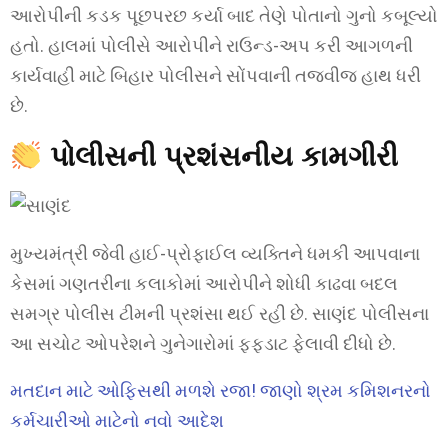
આરોપીની કડક પૂછપરછ કર્યા બાદ તેણે પોતાનો ગુનો કબૂલ્યો
હતો. હાલમાં પોલીસે આરોપીને રાઉન્ડ-અપ કરી આગળની
કાર્યવાહી માટે બિહાર પોલીસને સોંપવાની તજવીજ હાથ ધરી
છે.
પોલીસની પ્રશંસનીય કામગીરી
મુખ્યમંત્રી જેવી હાઈ-પ્રોફાઈલ વ્યક્તિને ધમકી આપવાના
કેસમાં ગણતરીના કલાકોમાં આરોપીને શોધી કાઢવા બદલ
સમગ્ર પોલીસ ટીમની પ્રશંસા થઈ રહી છે. સાણંદ પોલીસના
આ સચોટ ઓપરેશને ગુનેગારોમાં ફફડાટ ફેલાવી દીધો છે.
મતદાન માટે ઓફિસથી મળશે રજા! જાણો શ્રમ કમિશનરનો
કર્મચારીઓ માટેનો નવો આદેશ