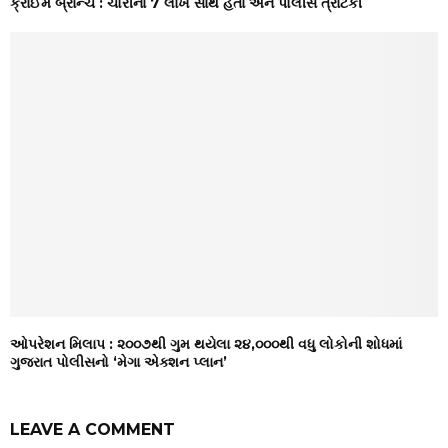
ક્રાઈમ બ્રાન્ચ : ચોરીના 7 લાખ સાથે હતા અને પોલીસ ત્રાટકી
ઓપરેશન મિલાપ : ૨૦૦૭થી ગુમ થયેલા ૨૪,૦૦૦થી વધુ લોકોની શોધમાં
ગુજરાત પોલીસનો ‘મેગા એક્શન પ્લાન’
LEAVE A COMMENT