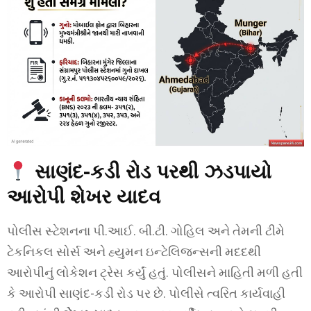
સાણંદ-કડી રોડ પરથી ઝડપાયો
આરોપી શેખર યાદવ
પોલીસ સ્ટેશનના પી.આઈ. બી.ટી. ગોહિલ અને તેમની ટીમે
ટેકનિકલ સોર્સ અને હ્યુમન ઇન્ટેલિજન્સની મદદથી
આરોપીનું લોકેશન ટ્રેસ કર્યું હતું. પોલીસને માહિતી મળી હતી
કે આરોપી સાણંદ-કડી રોડ પર છે. પોલીસે ત્વરિત કાર્યવાહી