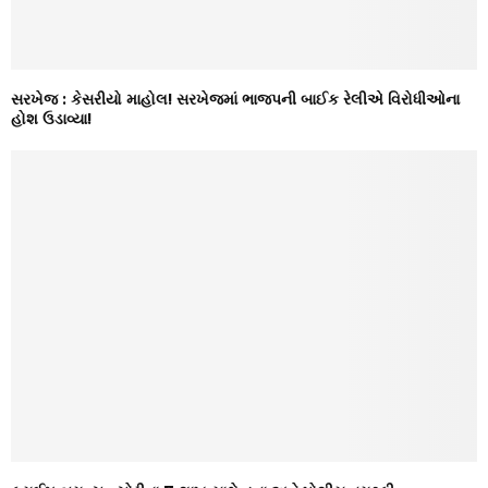
સરખેજ : કેસરીયો માહોલ! સરખેજમાં ભાજપની બાઈક રેલીએ વિરોધીઓના
હોશ ઉડાવ્યા!