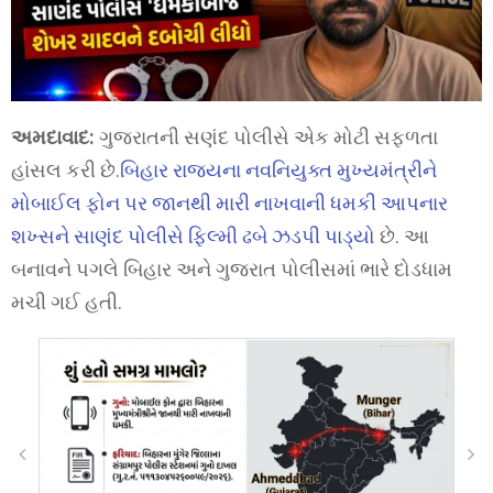
અમદાવાદ:
ગુજરાતની સણંદ પોલીસે એક મોટી સફળતા
હાંસલ કરી છે.
બિહાર રાજ્યના નવનિયુક્ત મુખ્યમંત્રીને
મોબાઈલ ફોન પર જાનથી મારી નાખવાની ધમકી આપનાર
શખ્સને સાણંદ પોલીસે ફિલ્મી ઢબે ઝડપી પાડ્યો
છે. આ
બનાવને પગલે બિહાર અને ગુજરાત પોલીસમાં ભારે દોડધામ
મચી ગઈ હતી.