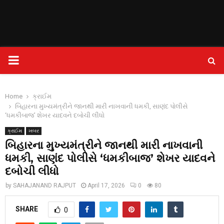
PRIMARY
MENU
Home
ક્રાઈમ
બિહારના મુખ્યમંત્રીને જાનથી મારી નાખવાની ધમકી, સાણંદ પોલીસે
‘ધમકીબાજ’ શેખર યાદવને દબોચી લીધો
ક્રાઈમ
ખબર
બિહારના મુખ્યમંત્રીને જાનથી મારી નાખવાની
ધમકી, સાણંદ પોલીસે ‘ધમકીબાજ’ શેખર યાદવને
દબોચી લીધો
by
SAHAJANAND RAJPUT
April 17, 2026
0
80
SHARE
0