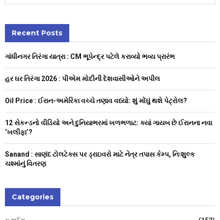
e
a
S
r
c
Recent Posts
E
h
f
A
ગાંધીનગર તિરંગા યાત્રા : CM ભૂપેન્દ્ર પટેલે કરાવ્યો ભવ્ય પ્રારંભ
o
r
R
હર ઘર તિરંગા 2026 : પીએમ મોદીની દેશવાસીઓને અપીલ
:
C
Oil Price : ઈરાન-અમેરિકા વચ્ચે તણાવ વધ્યો: શું મોંઘું થશે પેટ્રોલ?
H
12 સેકન્ડનો વીડિયો અને દુનિયાભરમાં ખળભળાટ: ક્યાં ગાયબ છે ઈરાનના નવા
‘ખલીફા’?
Sanand : સાણંદ ટોલટેક્સ પર ડ્રાઇવરો માટે નેત્ર તપાસ કેમ્પ, નિઃશુલ્ક
ચશ્માંનું વિતરણ
Categories