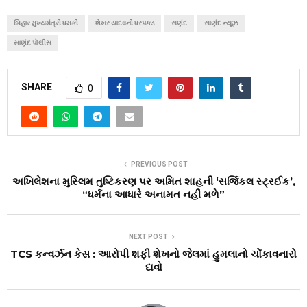
બિહાર મુખ્યમંત્રી ધમકી
શેખર યાદવની ધરપકડ
સણંદ
સાણંદ ન્યૂઝ
સાણંદ પોલીસ
SHARE
0
PREVIOUS POST
અખિલેશના મુસ્લિમ તુષ્ટિકરણ પર અમિત શાહની ‘સર્જિકલ સ્ટ્રઈક’,
“ધર્મના આધારે અનામત નહીં મળે”
NEXT POST
TCS કન્વર્ઝન કેસ : આરોપી શફી શેખનો જેલમાં હુમલાનો ચોંકાવનારો
દાવો