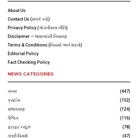
About Us
Contact Us (સંપર્ક કરો)
Privacy Policy (ગોપનીયતા નીતિ)
Disclaimer – જવાબદારી નિવારણ
Terms & Conditions (નિયમો અને શરતો)
Editorial Policy
Fact Checking Policy
NEWS CATEGORIES
ખબર
(447)
ક્રાઈમ
(152)
રાજકારણ
(124)
વૈશ્વિક
(116)
ફટાફટ ન્યૂઝ
(78)
તંત્રી વિમર્શ
(47)