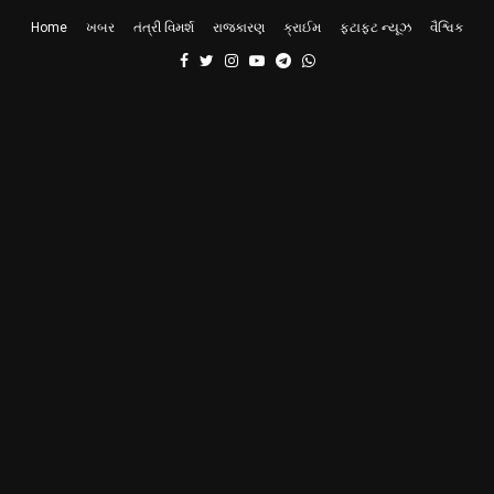
Home
ખબર
તંત્રી વિમર્શ
રાજકારણ
ક્રાઈમ
ફટાફટ ન્યૂઝ
વૈશ્વિક
Facebook
Twitter
Instagram
Youtube
Telegram
Whatsapp