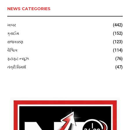
NEWS CATEGORIES
ખબર
(442)
ક્રાઈમ
(152)
રાજકારણ
(123)
વૈશ્વિક
(114)
ફટાફટ ન્યૂઝ
(76)
તંત્રી વિમર્શ
(47)