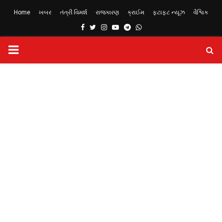
Home
ખબર
તંત્રી વિમર્શ
રાજકારણ
ક્રાઈમ
ફટાફટ ન્યૂઝ
વૈશ્વિક
Facebook
Twitter
Instagram
Youtube
Telegram
Whatsapp
PRIMARY
MENU