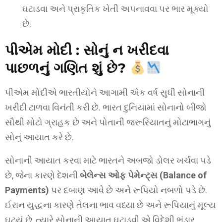
ઘટાડવા અને પ્રાકૃતિક ખેતી અપનાવવા પર ભાર મૂક્યો
છે.
પીએમ મોદી
:
સોનું ન ખરીદવા
પાછળનું ગણિત શું છે?
પીએમ મોદીએ ભારતીયોને આગામી એક વર્ષ સુધી સોનાની
ખરીદી ટાળવા વિનંતી કરી છે. ભારત દુનિયામાં સોનાનો બીજો
સૌથી મોટો ગ્રાહક છે અને પોતાની જરૂરિયાતનું મોટાભાગનું
સોનું આયાત કરે છે.
સોનાની આયાત કરવા માટે ભારતને અબજો ડોલર ખર્ચવા પડે
છે, જેના કારણે દેશની
બેલેન્સ ઓફ પેમેન્ટ્સ (Balance of
Payments)
પર દબાણ આવે છે અને રૂપિયો નબળો પડે છે.
ઈરાન યુદ્ધના કારણે તેલના ભાવ વધ્યા છે અને રૂપિયાનું મૂલ્ય
ઘટ્યું છે, ત્યારે સોનાની આયાત ઘટાડવી એ વિદેશી ભંડાર