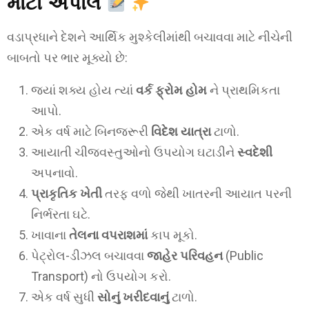
મોટી અપીલ
વડાપ્રધાને દેશને આર્થિક મુશ્કેલીમાંથી બચાવવા માટે નીચેની
બાબતો પર ભાર મૂક્યો છે:
જ્યાં શક્ય હોય ત્યાં
વર્ક ફ્રોમ હોમ
ને પ્રાથમિકતા
આપો.
એક વર્ષ માટે બિનજરૂરી
વિદેશ યાત્રા
ટાળો.
આયાતી ચીજવસ્તુઓનો ઉપયોગ ઘટાડીને
સ્વદેશી
અપનાવો.
પ્રાકૃતિક ખેતી
તરફ વળો જેથી ખાતરની આયાત પરની
નિર્ભરતા ઘટે.
ખાવાના
તેલના વપરાશમાં
કાપ મૂકો.
પેટ્રોલ-ડીઝલ બચાવવા
જાહેર પરિવહન
(Public
Transport) નો ઉપયોગ કરો.
એક વર્ષ સુધી
સોનું ખરીદવાનું
ટાળો.