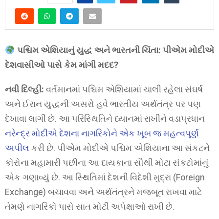
પશ્ચિમ એશિયાનું યુદ્ધ અને ભારતની ચિંતા: પીએમ મોદીએ
દેશવાસીઓ પાસે કેમ માંગી મદદ?
નવી દિલ્હી:
વર્તમાનમાં પશ્ચિમ એશિયામાં ચાલી રહેલા સંઘર્ષ
અને ઈરાન યુદ્ધની અસરો હવે ભારતીય અર્થતંત્ર પર પણ
દેખાવા લાગી છે. આ પરિસ્થિતિને ધ્યાનમાં રાખીને વડાપ્રધાન
નરેન્દ્ર મોદીએ દેશના નાગરિકોને એક ખૂબ જ મહત્વપૂર્ણ
અપીલ
કરી છે. પીએમ મોદીએ પશ્ચિમ એશિયાના આ સંકટને
કોરોના મહામારી પછીના આ દાયકાના સૌથી મોટા સંકટોમાંનું
એક ગણાવ્યું છે. આ સ્થિતિમાં દેશની વિદેશી મુદ્રા (Foreign
Exchange) બચાવવા અને અર્થતંત્રને મજબૂત રાખવા માટે
તેમણે નાગરિકો પાસે સાત મોટી અપેક્ષાઓ રાખી છે.