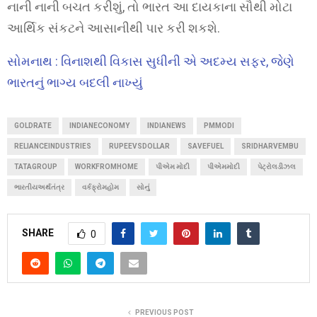
નાની નાની બચત કરીશું, તો ભારત આ દાયકાના સૌથી મોટા
આર્થિક સંકટને આસાનીથી પાર કરી શકશે.
સોમનાથ : વિનાશથી વિકાસ સુધીની એ અદમ્ય સફર, જેણે
ભારતનું ભાગ્ય બદલી નાખ્યું
GOLDRATE
INDIANECONOMY
INDIANEWS
PMMODI
RELIANCEINDUSTRIES
RUPEEVSDOLLAR
SAVEFUEL
SRIDHARVEMBU
TATAGROUP
WORKFROMHOME
પીએમ મોદી
પીએમમોદી
પેટ્રોલડીઝલ
ભારતીયઅર્થતંત્ર
વર્કફ્રોમહોમ
સોનું
SHARE
0
PREVIOUS POST