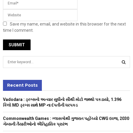
Save my name, email, and website in this browser for the next
time I comment.
S
e
a
S
r
c
Recent Posts
E
h
f
A
Vadodara : ડ્રગ્સનો અત્યાર સુધીનો સૌથી મોટો જથ્થો પકડાયો, 1.396
o
કિલો MD ડ્રગ્સ સાથે MP ના દંપતીની ધરપકડ
r
R
:
Commonwealth Games : ગ્લાસગોથી ગુજરાત પહોંચ્યો CWG ધ્વજ, 2030
C
ગેમ્સની તૈયારીઓનો ઐતિહાસિક પ્રારંભ