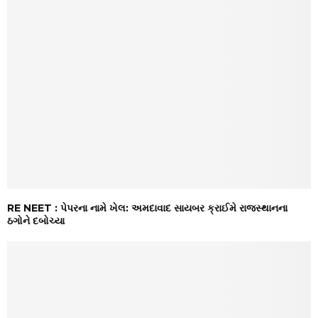
RE NEET : પેપરના નામે ખેલ: અમદાવાદ સાયબર ક્રાઈમે રાજસ્થાનના
ઠગોને દબોચ્યા