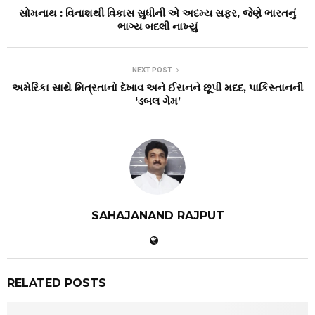
સોમનાથ : વિનાશથી વિકાસ સુધીની એ અદમ્ય સફર, જેણે ભારતનું
ભાગ્ય બદલી નાખ્યું
NEXT POST
અમેરિકા સાથે મિત્રતાનો દેખાવ અને ઈરાનને છૂપી મદદ, પાકિસ્તાનની
‘ડબલ ગેમ’
SAHAJANAND RAJPUT
RELATED POSTS