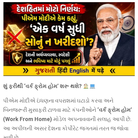
શું ફરીથી ‘વર્ક ફ્રોમ હોમ’ શરૂ થશે?
પીએમ મોદીએ ઇંધણના વપરાશમાં ઘટાડો કરવા અને
બિનજરૂરી મુસાફરી ટાળવા માટે કંપનીઓને
‘વર્ક ફ્રોમ હોમ’
(Work From Home)
મોડેલ અપનાવવાની સલાહ આપી છે.
આ અપીલની અસર દેશના કોર્પોરેટ જગતમાં તરત જ જોવા
મળી છે.