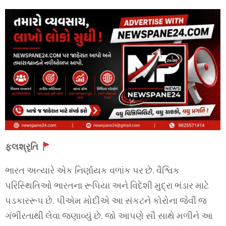
ફલશ્રૃતિ
ભારત અત્યારે એક નિર્ણાયક વળાંક પર છે. વૈશ્વિક
પરિસ્થિતિઓ ભારતના રૂપિયા અને વિદેશી મુદ્રા ભંડાર માટે
પડકારરૂપ છે. પીએમ મોદીએ આ સંકટને કોરોના જેવી જ
ગંભીરતાથી લેવા જણાવ્યું છે. જો આપણે સૌ સાથે મળીને આ