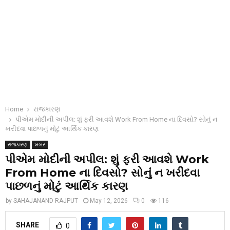
Home
રાજકારણ
પીએમ મોદીની અપીલ: શું ફરી આવશે Work From Home ના દિવસો? સોનું ન
ખરીદવા પાછળનું મોટું આર્થિક કારણ
રાજકારણ
ખબર
પીએમ મોદીની અપીલ: શું ફરી આવશે Work
From Home ના દિવસો? સોનું ન ખરીદવા
પાછળનું મોટું આર્થિક કારણ
by
SAHAJANAND RAJPUT
May 12, 2026
0
116
SHARE
0