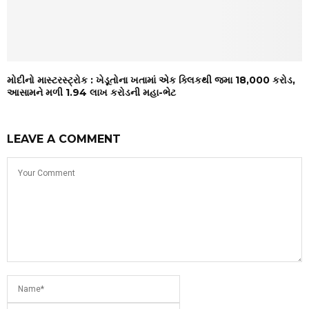
મોદીનો માસ્ટરસ્ટ્રોક : ખેડૂતોના ખતામાં એક ક્લિકથી જમા ₹18,000 કરોડ,
આસામને મળી ₹1.94 લાખ કરોડની મહા-ભેટ
LEAVE A COMMENT