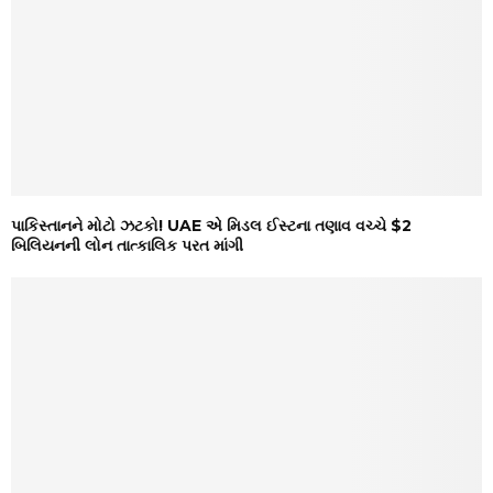
પાકિસ્તાનને મોટો ઝટકો! UAE એ મિડલ ઈસ્ટના તણાવ વચ્ચે $2
બિલિયનની લોન તાત્કાલિક પરત માંગી