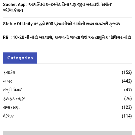
H
Sachet App : આપત્તિમાં ઇન્ટરનેટ વિના પણ જીવ બચાવશે ‘સચેત’
એપ્લિકેશન
Statue Of Unity પર હવે 600 પ્રવાસીઓ સાથેની ભવ્ય લક્ઝરી ક્રૂઝ
RBI : ₹10-20 ની નોટો બદલાશે, કાગળની જગ્યા લેશે અત્યાધુનિક પોલિમર નોટો
Categories
ક્રાઈમ
(152)
ખબર
(442)
તંત્રી વિમર્શ
(47)
ફટાફટ ન્યૂઝ
(76)
રાજકારણ
(123)
વૈશ્વિક
(114)