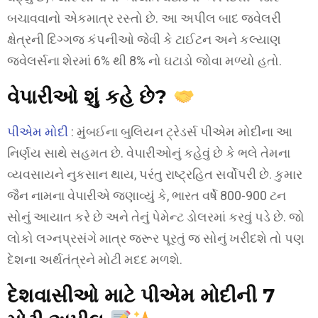
બચાવવાનો એકમાત્ર રસ્તો છે. આ અપીલ બાદ જ્વેલરી
ક્ષેત્રની દિગ્ગજ કંપનીઓ જેવી કે ટાઈટન અને કલ્યાણ
જ્વેલર્સના શેરમાં 6% થી 8% નો ઘટાડો જોવા મળ્યો હતો.
વેપારીઓ શું કહે છે?
પીએમ મોદી
: મુંબઈના બુલિયન ટ્રેડર્સ પીએમ મોદીના આ
નિર્ણય સાથે સહમત છે. વેપારીઓનું કહેવું છે કે ભલે તેમના
વ્યવસાયને નુકસાન થાય, પરંતુ રાષ્ટ્રહિત સર્વોપરી છે. કુમાર
જૈન નામના વેપારીએ જણાવ્યું કે, ભારત વર્ષે 800-900 ટન
સોનું આયાત કરે છે અને તેનું પેમેન્ટ ડોલરમાં કરવું પડે છે. જો
લોકો લગ્નપ્રસંગે માત્ર જરૂર પૂરતું જ સોનું ખરીદશે તો પણ
દેશના અર્થતંત્રને મોટી મદદ મળશે.
દેશવાસીઓ માટે પીએમ મોદીની 7