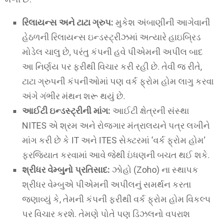
રિલાયન્સ અને ટાટા ગ્રુપ:
મુકેશ અંબાણીની આગેવાની
હેઠળની રિલાયન્સ ઇન્ડસ્ટ્રીઝમાં અત્યારે હાઇબ્રિડ
મોડેલ ચાલુ છે, પરંતુ કંપની હવે પીએમની અપીલ બાદ
આ નિર્ણય પર ફરીથી વિચાર કરી રહી છે. તેવી જ રીતે,
ટાટા ગ્રુપની કંપનીઓમાં પણ વર્ક ફ્રોમ હોમ લાગુ કરવા
અંગે ગંભીર મંથન શરૂ થયું છે.
આઈટી ઇન્ડસ્ટ્રીની માંગ:
આઈટી ક્ષેત્રની સંસ્થા
NITES એ શ્રમ અને રોજગાર મંત્રાલયને પત્ર લખીને
માંગ કરી છે કે IT અને ITES સેક્ટરમાં ‘વર્ક ફ્રોમ હોમ’
ફરજિયાત કરવામાં આવે જેથી ઇંધણની બચત થઈ શકે.
શ્રીધર વેમ્બુનો પ્રતિસાદ:
ઝોહો (Zoho) ના સ્થાપક
શ્રીધર વેમ્બુએ પીએમની અપીલનું સમર્થન કરતા
જણાવ્યું કે, તેમની કંપની ફરીથી વર્ક ફ્રોમ હોમ વિકલ્પ
પર વિચાર કરશે. તેમણે પોતે પણ ડિઝલનો વપરાશ