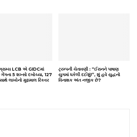
ગ્રામ્ય LCB એ GIDCમાં
ટ્રમ્પની ચેતાવણી : “ઈરાનને પાષાણ
ી ગેંગના 5 શખ્સો દબોચ્યા, 127
યુગમાં ધકેલી દઈશું!”, શું હવે યુદ્ધનો
 સાથે લાખોનો મુદ્દામાલ રિકવર
વિનાશક અંત નજીક છે?