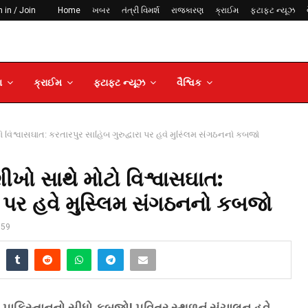
 in / Join
Home
ખબર
તંત્રી વિમર્શ
રાજકારણ
ક્રાઈમ
ફટાફટ ન્યૂઝ
ણ
ક્રાઈમ
ફટાફટ ન્યૂઝ
વૈશ્વિક
ટો વિશ્વાસઘાત: કરતારપુર સાહિબ ગુરુદ્વારા પર હવે મુસ્લિમ સંગઠનનો કબજો
શીખો સાથે મોટો વિશ્વાસઘાત:
રા પર હવે મુસ્લિમ સંગઠનનો કબજો
159
 પાકિસ્તાનનો સીધો કબજો! પવિત્ર સ્થળનું સંચાલન હવે