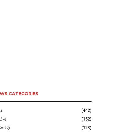
WS CATEGORIES
ર
(442)
ાઈમ
(152)
જકારણ
(123)