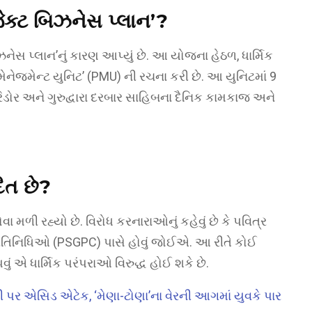
ોજેક્ટ બિઝનેસ પ્લાન’?
ેસ પ્લાન’નું કારણ આપ્યું છે. આ યોજના હેઠળ, ધાર્મિક
ેનેજમેન્ટ યુનિટ’ (PMU) ની રચના કરી છે. આ યુનિટમાં 9
ોર અને ગુરુદ્વારા દરબાર સાહિબના દૈનિક કામકાજ અને
િત છે?
 મળી રહ્યો છે. વિરોધ કરનારાઓનું કહેવું છે કે પવિત્ર
 પ્રતિનિધિઓ (PSGPC) પાસે હોવું જોઈએ. આ રીતે કોઈ
ું એ ધાર્મિક પરંપરાઓ વિરુદ્ધ હોઈ શકે છે.
ી પર એસિડ એટેક, ‘મેણા-ટોણા’ના વેરની આગમાં યુવકે પાર