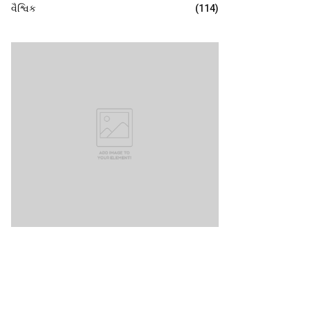
વૈશ્વિક
(114)