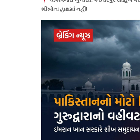
શીખોના હાથમાં નહીં!