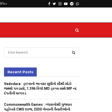
Facebook
Twitter
Instagram
Youtube
Telegram
Whatsapp
વૈશ્વિક
S
e
a
S
r
c
Recent Posts
E
h
f
A
Vadodara : ડ્રગ્સનો અત્યાર સુધીનો સૌથી મોટો
o
જથ્થો પકડાયો, 1.396 કિલો MD ડ્રગ્સ સાથે MP ના
r
R
દંપતીની ધરપકડ
:
C
Commonwealth Games : ગ્લાસગોથી ગુજરાત
પહોંચ્યો CWG ધ્વજ, 2030 ગેમ્સની તૈયારીઓનો