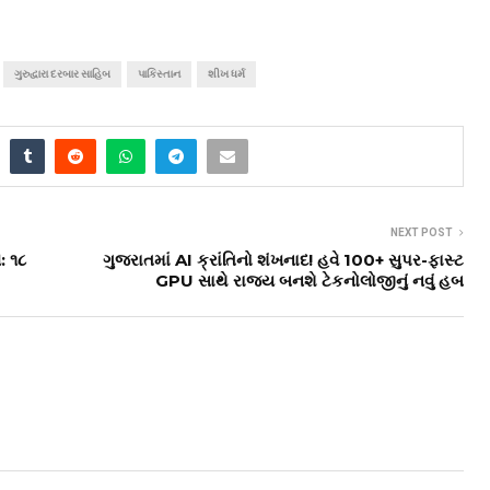
ગુરુદ્વારા દરબાર સાહિબ
પાકિસ્તાન
શીખ ધર્મ
NEXT POST
: ૧૮
ગુજરાતમાં AI ક્રાંતિનો શંખનાદ! હવે 100+ સુપર-ફાસ્ટ
GPU સાથે રાજ્ય બનશે ટેકનોલોજીનું નવું હબ