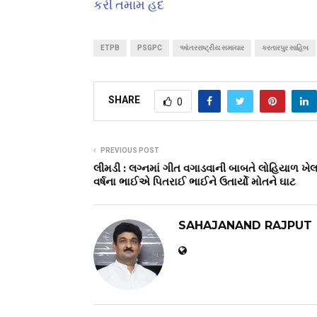
કરી તમામ હદ
ETPB
PSGPC
આંતરરાષ્ટ્રીય સમાચાર
કરતારપુર સાહિબ
SHARE
0
PREVIOUS POST
લીમડી : લગ્નમાં ગીત વગાડવાની બાબતે લોહિયાળ ખેલ
વર્ષના ભાઈએ પિતરાઈ ભાઈને ઉતાર્યો મોતને ઘાટ
SAHAJANAND RAJPUT