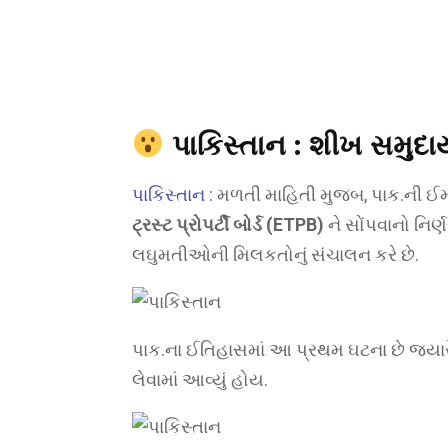
પાકિસ્તાન :
શીખ સમુદાય
પાકિસ્તાન :
મળતી માહિતી મુજબ, પાક.ની ઈમ
ટ્રસ્ટ પ્રોપર્ટી બોર્ડ (ETPB)
ને સોંપવાનો નિર્
લઘુમતીઓની મિલકતોનું સંચાલન કરે છે.
પાક.ના ઈતિહાસમાં આ પ્રથમ ઘટના છે જ્યારે
લેવામાં આવ્યું હોય.