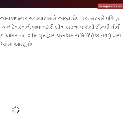
આંચકાજનક સમાચાર સામે આવ્યા છે. પાક. સરકારે પવિત્ર
ન અને દેખરેખની જવાબદારી શીખ સંસ્થા પાસેથી છીનવી લીધી
્ટ ‘પાકિસ્તાન શીખ ગુરુદ્વારા પ્રબંધક સમિતિ’ (PSGPC) પાસે
ેવામાં આવ્યું છે.