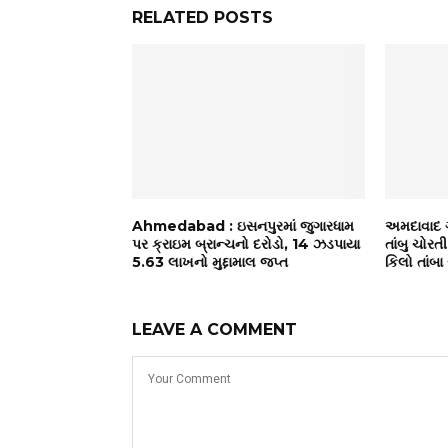
RELATED POSTS
Ahmedabad : ઇસનપુરમાં જુગારધામ
અમદાવાદ 
પર ક્રાઇમ બ્રાન્ચનો દરોડો, 14 ઝડપાયા
તાંબુ ચોરત
₹5.63 લાખનો મુદ્દામાલ જપ્ત
કિલો તાંબા
LEAVE A COMMENT