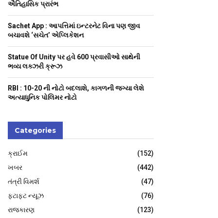
H
ઐતિહાસિક પ્રારંભ
Sachet App : આપત્તિમાં ઇન્ટરનેટ વિના પણ જીવ
બચાવશે ‘સચેત’ એપ્લિકેશન
Statue Of Unity પર હવે 600 પ્રવાસીઓ સાથેની
ભવ્ય લક્ઝરી ક્રૂઝ
RBI : ₹10-20 ની નોટો બદલાશે, કાગળની જગ્યા લેશે
અત્યાધુનિક પોલિમર નોટો
Categories
ક્રાઈમ
(152)
ખબર
(442)
તંત્રી વિમર્શ
(47)
ફટાફટ ન્યૂઝ
(76)
રાજકારણ
(123)