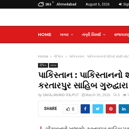
C
Ahmedabad
August 6, 2026
Sign
28.5
HOME
ખબર
તંત્રી વિમર્શ
રાજકાર
Home
વૈશ્વિક
પાકિસ્તાન : પાકિસ્તાનનો શીખો સાથે મો
વૈશ્વિક
ખબર
પાકિસ્તાન : પાકિસ્તાનનો 
કરતારપુર સાહિબ ગુરુદ્વા
by
SAHAJANAND RAJPUT
March 30, 2026
0
SHARE
0
ચોંકાવનારો ખુલાસો: કરતારપુર સાહિબ પર