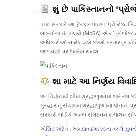
શું છે પાકિસ્તાનનો ‘પ્ર
પાક.
સરકારે આ ફેરફાર પાછળ ‘પ્રોજેક્ટ બિઝન
બાબતોના મંત્રાલયે (MoRA) એક ‘પ્રોજેક્ટ મ
અધિકારીઓ સામેલ હશે જેઓ કરતારપુર કોરિડ
જાળવણી પર દેખરેખ રાખશે.
શા માટે આ નિર્ણય વિવાદ
આ નિર્ણયથી શીખ શ્રદ્ધાળુઓમાં ભારે રોષ જોવા
ગુરુદ્વારાનું સંચાલન શ્રદ્ધાળુઓના પોતાના
સરકારી બોર્ડ કે અન્ય સંગઠનને સંચાલન સોંપવ
એસિડ એટેક : અમદાવાદમાં રસ્તા વચ્ચે યુવત