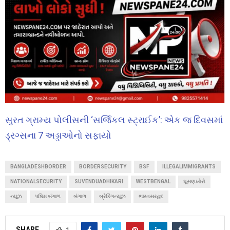
સુરત ગ્રામ્ય પોલીસની ‘સર્જિકલ સ્ટ્રાઈક’: એક જ દિવસમાં
ડ્રગ્સના 7 અડ્ડાઓનો સફાયો
BANGLADESHBORDER
BORDERSECURITY
BSF
ILLEGALIMMIGRANTS
NATIONALSECURITY
SUVENDUADHIKARI
WESTBENGAL
ઘૂસણખોરો
ન્યૂઝ
પશ્ચિમ બંગાળ
બંગાળ
બ્રેકિંગન્યૂઝ
ભારતસરહદ
SHARE