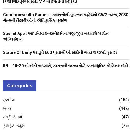
કિલો MD ડ્રગ્સ સાથે MP ના દંપતીની ધરપકડ
r
R
:
Commonwealth Games : ગ્લાસગોથી ગુજરાત પહોંચ્યો CWG ધ્વજ, 2030
C
ગેમ્સની તૈયારીઓનો ઐતિહાસિક પ્રારંભ
H
Sachet App : આપત્તિમાં ઇન્ટરનેટ વિના પણ જીવ બચાવશે ‘સચેત’
એપ્લિકેશન
Statue Of Unity પર હવે 600 પ્રવાસીઓ સાથેની ભવ્ય લક્ઝરી ક્રૂઝ
RBI : ₹10-20 ની નોટો બદલાશે, કાગળની જગ્યા લેશે અત્યાધુનિક પોલિમર નોટો
Categories
ક્રાઈમ
(152)
ખબર
(442)
તંત્રી વિમર્શ
(47)
ફટાફટ ન્યૂઝ
(76)