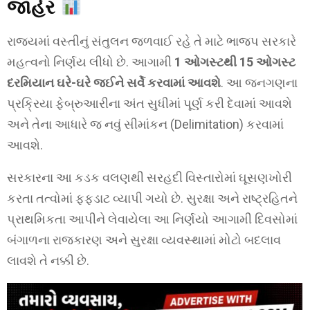
જાહેર
રાજ્યમાં વસ્તીનું સંતુલન જળવાઈ રહે તે માટે ભાજપ સરકારે
મહત્વનો નિર્ણય લીધો છે. આગામી
1 ઓગસ્ટથી 15 ઓગસ્ટ
દરમિયાન ઘરે-ઘરે જઈને સર્વે કરવામાં આવશે
. આ જનગણના
પ્રક્રિયા ફેબ્રુઆરીના અંત સુધીમાં પૂર્ણ કરી દેવામાં આવશે
અને તેના આધારે જ નવું સીમાંકન (Delimitation) કરવામાં
આવશે.
સરકારના આ કડક વલણથી સરહદી વિસ્તારોમાં ઘૂસણખોરી
કરતા તત્વોમાં ફફડાટ વ્યાપી ગયો છે. સુરક્ષા અને રાષ્ટ્રહિતને
પ્રાથમિકતા આપીને લેવાયેલા આ નિર્ણયો આગામી દિવસોમાં
બંગાળના રાજકારણ અને સુરક્ષા વ્યવસ્થામાં મોટો બદલાવ
લાવશે તે નક્કી છે.