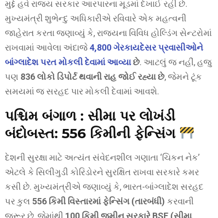
મુદ્દે હવે રાજ્ય સરકાર આરપારના મૂડમાં દેખાઈ રહી છે.
મુખ્યમંત્રી શુભેન્દુ અધિકારીએ રવિવારે એક મહત્વની
જાહેરાત કરતા જણાવ્યું કે, રાજ્યના વિવિધ હોલ્ડિંગ સેન્ટરોમાં
રાખવામાં આવેલા અંદાજે
4,800 ગેરકાયદેસર પ્રવાસીઓને
બાંગ્લાદેશ પરત મોકલી દેવામાં આવ્યા
છે
. આટલું જ નહીં, હજુ
પણ
836 લોકો ડિપોર્ટ થવાની રાહ જોઈ રહ્યા છે
, જેમને ટૂંક
સમયમાં જ સરહદ પાર મોકલી દેવામાં આવશે.
પશ્ચિમ બંગાળ : સીમા પર લોખંડી
બંદોબસ્ત: 556 કિમીની ફેન્સિંગ
દેશની સુરક્ષા માટે અત્યંત સંવેદનશીલ ગણાતા ‘ચિકન નેક’
એટલે કે સિલીગુડી કોરિડોરને સુરક્ષિત રાખવા સરકારે કમર
કસી છે. મુખ્યમંત્રીએ જણાવ્યું કે, ભારત-બાંગ્લાદેશ સરહદ
પર કુલ
556 કિમી વિસ્તારમાં ફેન્સિંગ (તારબંધી)
કરવાની
જરૂર છે, જેમાંથી
100 કિમી જમીન સરકારે BSF (સીમા