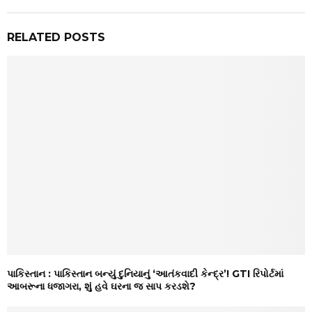
RELATED POSTS
પાકિસ્તાન : પાકિસ્તાન બન્યું દુનિયાનું ‘આતંકવાદી કેન્દ્ર’! GTI રિપોર્ટમાં
આબરૂના ધજાગરા, શું હવે ઘરના જ સાપ કરડશે?