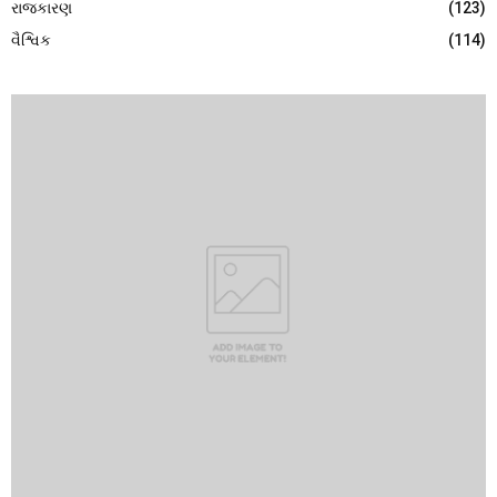
રાજકારણ
(123)
વૈશ્વિક
(114)