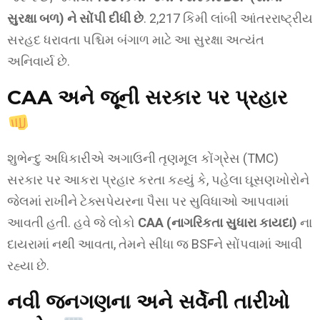
સુરક્ષા બળ) ને સોંપી દીધી છે
. 2,217 કિમી લાંબી આંતરરાષ્ટ્રીય
સરહદ ધરાવતા પશ્ચિમ બંગાળ માટે આ સુરક્ષા અત્યંત
અનિવાર્ય છે.
CAA અને જૂની સરકાર પર પ્રહાર
શુભેન્દુ અધિકારીએ અગાઉની તૃણમૂલ કોંગ્રેસ (TMC)
સરકાર પર આકરા પ્રહાર કરતા કહ્યું કે, પહેલા ઘૂસણખોરોને
જેલમાં રાખીને ટેક્સપેયરના પૈસા પર સુવિધાઓ આપવામાં
આવતી હતી. હવે જે લોકો
CAA (નાગરિકતા સુધારા કાયદા)
ના
દાયરામાં નથી આવતા, તેમને સીધા જ BSFને સોંપવામાં આવી
રહ્યા છે.
નવી જનગણના અને સર્વેની તારીખો