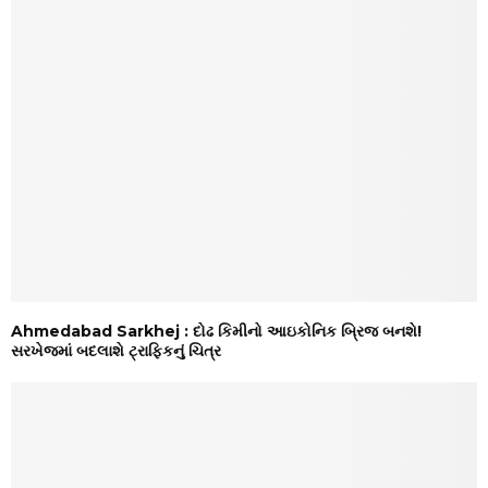
Ahmedabad Sarkhej : દોઢ કિમીનો આઇકોનિક બ્રિજ બનશે!
સરખેજમાં બદલાશે ટ્રાફિકનું ચિત્ર