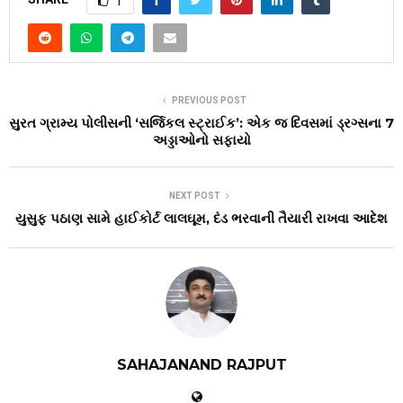
1
PREVIOUS POST
સુરત ગ્રામ્ય પોલીસની ‘સર્જિકલ સ્ટ્રાઈક’: એક જ દિવસમાં ડ્રગ્સના 7
અડ્ડાઓનો સફાયો
NEXT POST
યુસુફ પઠાણ સામે હાઈકોર્ટ લાલઘૂમ, દંડ ભરવાની તૈયારી રાખવા આદેશ
SAHAJANAND RAJPUT