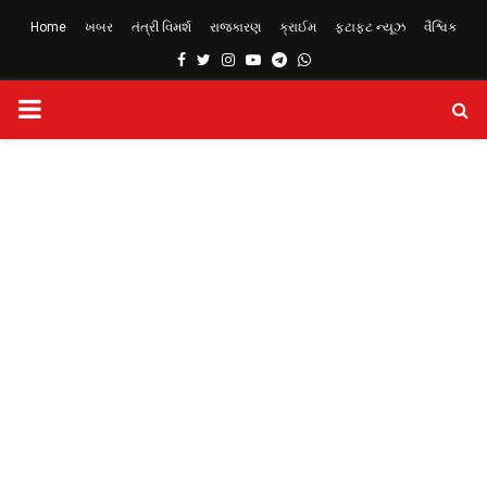
Home
ખબર
તંત્રી વિમર્શ
રાજકારણ
ક્રાઈમ
ફટાફટ ન્યૂઝ
વૈશ્વિક
Facebook
Twitter
Instagram
Youtube
Telegram
Whatsapp
PRIMARY
MENU