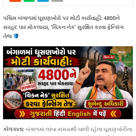
પશ્ચિમ બંગાળમાં ઘૂસણખોરો પર મોટી કાર્યવાહી: 4800ને
સરહદ પાર મોકલાયા, ‘ચિકન નેક’ સુરક્ષિત કરવા ફેન્સિંગ
તેજ
કોલકાતા:
બંગાળમાં લાંબા સમયથી ચાલી રહેલા ઘૂસણખોરીના