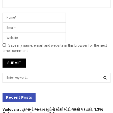
Save my name, email, and website in this browser for the next
time I comment.
S
e
a
S
r
c
Recent Posts
E
h
f
A
Vadodara : ડ્રગ્સનો અત્યાર સુધીનો સૌથી મોટો જથ્થો પકડાયો, 1.396
o