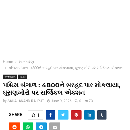
Home
રાજકારણ
પશ્ચિમ બંગાળ : 4800ને સરહદ પાર મોકલાયા, ઘૂસણખોરો પર સર્જિકલ એક્શન
રાજકારણ
ખબર
પશ્ચિમ બંગાળ : 4800ને સરહદ પાર મોકલાયા,
ઘૂસણખોરો પર સર્જિકલ એક્શન
by
SAHAJANAND RAJPUT
June 9, 2026
0
73
SHARE
1