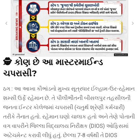
🕵️
કોણ છે આ માસ્ટરમાઈન્ડ
ચપરાસી?
ઠગ : આ આખા કૌભાંડનો મુખ્ય સૂત્રધાર ઈલ્હામ-ઉર-રહેમાન
શમ્સી ઉર્ફે રહેમાન છે. તે પીલીભીતની બીસલપુર તહસીલની
જનતા ઈન્ટર કોલેજમાં ચપરાસી (ચતુર્થ શ્રેણી કર્મચારી)
તરીકે તૈનાત હતો. રહેમાન ઘણો ચાલાક હતો અને તેણે પોતાની
વગ વાપરીને જિલ્લા વિદ્યાલય નિરીક્ષક (DIOS) ઓફિસમાં
અટેચમેન્ટ કરાવી લીધું હતું. છેલ્લા 7-8 વર્ષથી તે DIOS