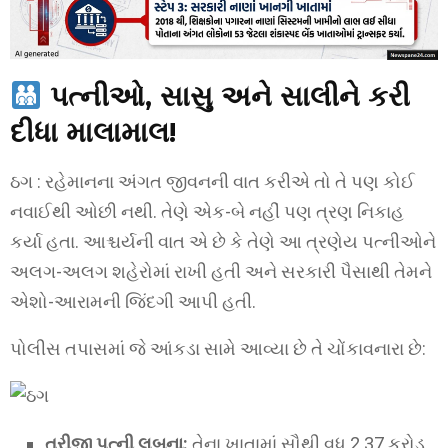
પત્નીઓ, સાસુ અને સાલીને કરી
દીધા માલામાલ!
ઠગ : રહેમાનના અંગત જીવનની વાત કરીએ તો તે પણ કોઈ
નવાઈથી ઓછી નથી. તેણે એક-બે નહીં પણ ત્રણ નિકાહ
કર્યા હતા. આશ્ચર્યની વાત એ છે કે તેણે આ ત્રણેય પત્નીઓને
અલગ-અલગ શહેરોમાં રાખી હતી અને સરકારી પૈસાથી તેમને
એશો-આરામની જિંદગી આપી હતી.
પોલીસ તપાસમાં જે આંકડા સામે આવ્યા છે તે ચોંકાવનારા છે:
ત્રીજી પત્ની લુબના:
તેના ખાતામાં સૌથી વધુ 2.37 કરોડ