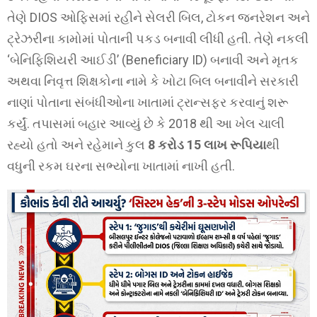
તેણે DIOS ઓફિસમાં રહીને સેલરી બિલ, ટોકન જનરેશન અને
ટ્રેઝરીના કામોમાં પોતાની પકડ બનાવી લીધી હતી. તેણે નકલી
‘બેનિફિશિયરી આઈડી’ (Beneficiary ID) બનાવી અને મૃતક
અથવા નિવૃત્ત શિક્ષકોના નામે કે ખોટા બિલ બનાવીને સરકારી
નાણાં પોતાના સંબંધીઓના ખાતામાં ટ્રાન્સફર કરવાનું શરૂ
કર્યું. તપાસમાં બહાર આવ્યું છે કે 2018 થી આ ખેલ ચાલી
રહ્યો હતો અને રહેમાને કુલ
8 કરોડ 15 લાખ રૂપિયા
થી
વધુની રકમ ઘરના સભ્યોના ખાતામાં નાખી હતી.