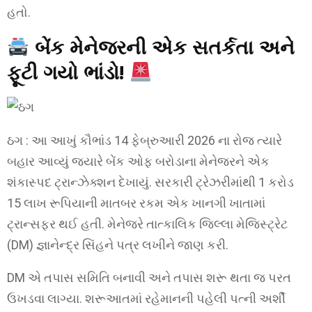
હતો.
બેંક મેનેજરની એક સતર્કતા અને
ફૂટી ગયો ભાંડો!
ઠગ : આ આખું કૌભાંડ 14 ફેબ્રુઆરી 2026 ના રોજ ત્યારે
બહાર આવ્યું જ્યારે બેંક ઓફ બરોડાના મેનેજરને એક
શંકાસ્પદ ટ્રાન્ઝેક્શન દેખાયું. સરકારી ટ્રેઝરીમાંથી 1 કરોડ
15 લાખ રૂપિયાની માતબર રકમ એક ખાનગી ખાતામાં
ટ્રાન્સફર થઈ હતી. મેનેજરે તાત્કાલિક જિલ્લા મેજિસ્ટ્રેટ
(DM) જ્ઞાનેન્દ્ર સિંહને પત્ર લખીને જાણ કરી.
DM એ તપાસ સમિતિ બનાવી અને તપાસ શરૂ થતા જ પરત
ઉખડવા લાગ્યા. શરૂઆતમાં રહેમાનની પહેલી પત્ની અર્શી