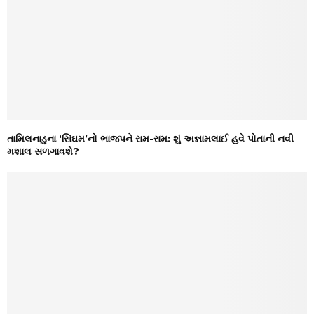
તામિલનાડુના ‘સિંઘમ’નો ભાજપને રામ-રામ: શું અન્નામલાઈ હવે પોતાની નવી
મશાલ સળગાવશે?