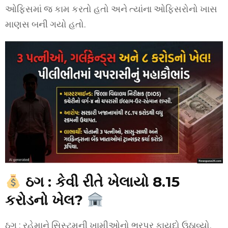
ઓફિસમાં જ કામ કરતો હતો અને ત્યાંના ઓફિસરોનો ખાસ
માણસ બની ગયો હતો.
ઠગ : કેવી રીતે ખેલાયો 8.15
કરોડનો ખેલ?
ઠગ : રહેમાને સિસ્ટમની ખામીઓનો ભરપૂર ફાયદો ઉઠાવ્યો.