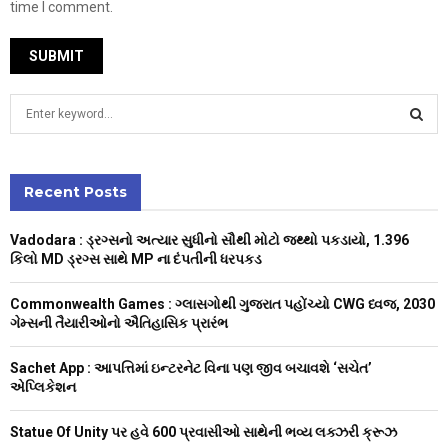
time I comment.
S
e
a
S
r
c
Recent Posts
E
h
f
A
Vadodara : ડ્રગ્સનો અત્યાર સુધીનો સૌથી મોટો જથ્થો પકડાયો, 1.396
o
કિલો MD ડ્રગ્સ સાથે MP ના દંપતીની ધરપકડ
r
R
:
Commonwealth Games : ગ્લાસગોથી ગુજરાત પહોંચ્યો CWG ધ્વજ, 2030
C
ગેમ્સની તૈયારીઓનો ઐતિહાસિક પ્રારંભ
H
Sachet App : આપત્તિમાં ઇન્ટરનેટ વિના પણ જીવ બચાવશે ‘સચેત’
એપ્લિકેશન
Statue Of Unity પર હવે 600 પ્રવાસીઓ સાથેની ભવ્ય લક્ઝરી ક્રૂઝ