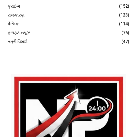
ક્રાઈમ
(152)
રાજકારણ
(123)
વૈશ્વિક
(114)
ફટાફટ ન્યૂઝ
(76)
તંત્રી વિમર્શ
(47)