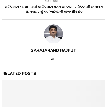
NEXT POST
પાકિસ્તાન : UAE અને પાકિસ્તાન વચ્ચે ખટરાગ: પાકિસ્તાની કામદારો
પર તવાઈ, શું આ ‘બદલા’ની રાજનીતિ છે?
SAHAJANAND RAJPUT
RELATED POSTS