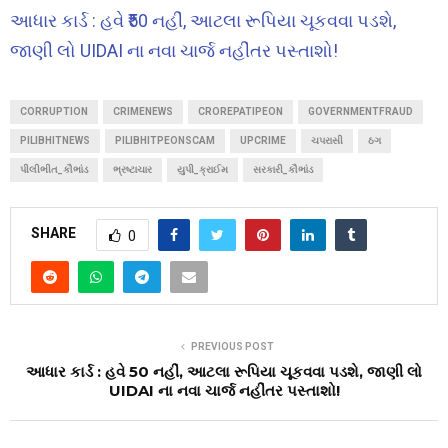
આધાર કાર્ડ : હવે ₹50 નહીં, આટલા રૂપિયા ચૂકવવા પડશે,
જાણી લો UIDAI ના નવા ચાર્જ નહીંતર પસ્તાશો!
CORRUPTION
CRIMENEWS
CROREPATIPEON
GOVERNMENTFRAUD
PILIBHITNEWS
PILIBHITPEONSCAM
UPCRIME
ચપરાસી
ઠગ
પીલીભીત_કૌભાંડ
ભ્રષ્ટાચાર
યુપી_ક્રાઈમ
સરકારી_કૌભાંડ
SHARE
0
PREVIOUS POST
આધાર કાર્ડ : હવે ₹50 નહીં, આટલા રૂપિયા ચૂકવવા પડશે, જાણી લો
UIDAI ના નવા ચાર્જ નહીંતર પસ્તાશો!