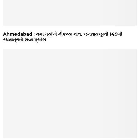
Ahmedabad : નગરચર્યાએ નીકળ્યા નાથ, જગન્નાથજીની 149મી
રથયાત્રાનો ભવ્ય પ્રારંભ