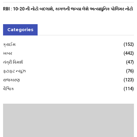
RBI : ₹10-20 ની નોટો બદલાશે, કાગળની જગ્યા લેશે અત્યાધુનિક પોલિમર નોટો
Categories
ક્રાઈમ
(152)
ખબર
(442)
તંત્રી વિમર્શ
(47)
ફટાફટ ન્યૂઝ
(76)
રાજકારણ
(123)
વૈશ્વિક
(114)