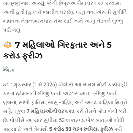
ખાતૂનનું નામ આવ્યું, જેની ફેબ્રુઆરીમાં ધરપકડ કરવામાં
આવી હતી (હાલ તે જામીન પર છે). પરંતુ નવા એસપી સુકીર્તિ
માધવના નેતૃત્વમાં તપાસ તેજ થઈ અને આખું નેટવર્ક ખુલ્લું
પડી ગયું.
7 મહિલાઓ ગિરફ્તાર અને 5
કરોડ ફ્રીઝ
ઠગ : શુક્રવારે (1 મે 2026) પોલીસે આ મામલે મોટી કાર્યવાહી
કરતા રહેમાનની બીજી પત્ની અઝારા ખાન, ત્રીજી પત્ની
લુબના, સાળી ફાતિમા, સાસુ નાહિદ, અને અન્ય મહિલા મિત્રો
સહિત કુલ
7 મહિલાઓની ધરપકડ
કરી તેમને જેલ ભેગી કરી
છે. પોલીસે અત્યાર સુધીમાં 53 શંકાસ્પદ બેંક ખાતાઓ શોધી
કાઢ્યા છે અને તેમાંથી
5 કરોડ 50 લાખ રૂપિયા ફ્રીઝ
કરી