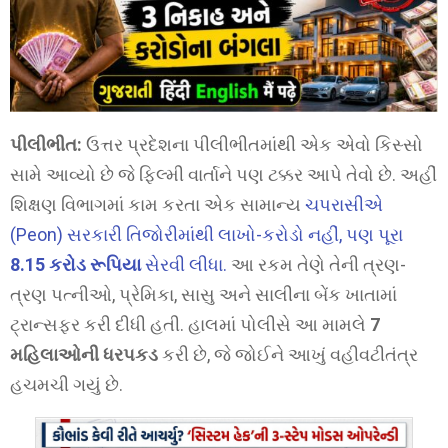
પીલીભીત:
ઉત્તર પ્રદેશના પીલીભીતમાંથી એક એવો કિસ્સો
સામે આવ્યો છે જે ફિલ્મી વાર્તાને પણ ટક્કર આપે તેવો છે. અહીં
શિક્ષણ વિભાગમાં કામ કરતા એક સામાન્ય
ચપરાસીએ
(Peon) સરકારી તિજોરીમાંથી લાખો-કરોડો નહીં, પણ પૂરા
8.15 કરોડ રૂપિયા
સેરવી લીધા.
આ રકમ તેણે તેની ત્રણ-
ત્રણ પત્નીઓ, પ્રેમિકા, સાસુ અને સાલીના બેંક ખાતામાં
ટ્રાન્સફર કરી દીધી હતી. હાલમાં પોલીસે આ મામલે
7
મહિલાઓની ધરપકડ
કરી છે, જે જોઈને આખું વહીવટીતંત્ર
હચમચી ગયું છે.