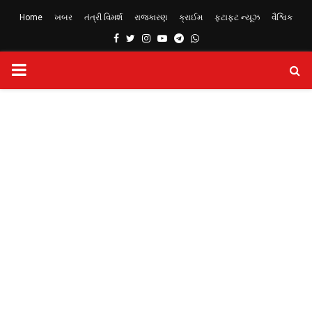
Home
ખબર
તંત્રી વિમર્શ
રાજકારણ
ક્રાઈમ
ફટાફટ ન્યૂઝ
વૈશ્વિક
Facebook
Twitter
Instagram
Youtube
Telegram
Whatsapp
PRIMARY
MENU