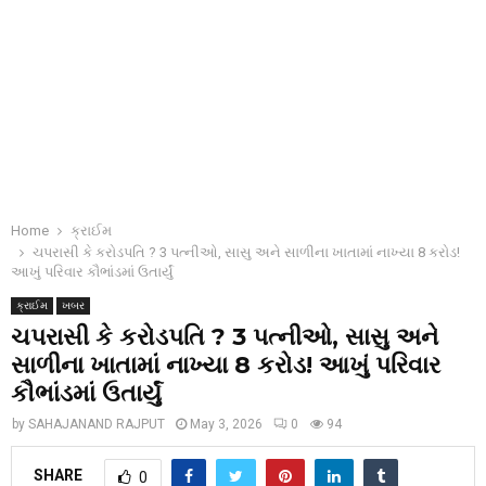
Home
ક્રાઈમ
ચપરાસી કે કરોડપતિ ? 3 પત્નીઓ, સાસુ અને સાળીના ખાતામાં નાખ્યા 8 કરોડ!
આખું પરિવાર કૌભાંડમાં ઉતાર્યું
ક્રાઈમ
ખબર
ચપરાસી કે કરોડપતિ ? 3 પત્નીઓ, સાસુ અને
સાળીના ખાતામાં નાખ્યા 8 કરોડ! આખું પરિવાર
કૌભાંડમાં ઉતાર્યું
by
SAHAJANAND RAJPUT
May 3, 2026
0
94
SHARE
0