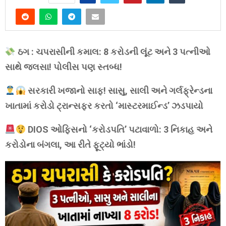
ઠગ : ચપરાસીની કમાલ: 8 કરોડની લૂંટ અને 3 પત્નીઓ
સાથે જલસા! પોલીસ પણ સ્તબ્ધ!
સરકારી ખજાનો સાફ! સાસુ, સાલી અને ગર્લફ્રેન્ડના
ખાતામાં કરોડો ટ્રાન્સફર કરતો ‘માસ્ટરમાઈન્ડ’ ઝડપાયો
DIOS ઓફિસનો ‘કરોડપતિ’ પટાવાળો: 3 નિકાહ અને
કરોડોના બંગલા, આ રીતે ફૂટ્યો ભાંડો!