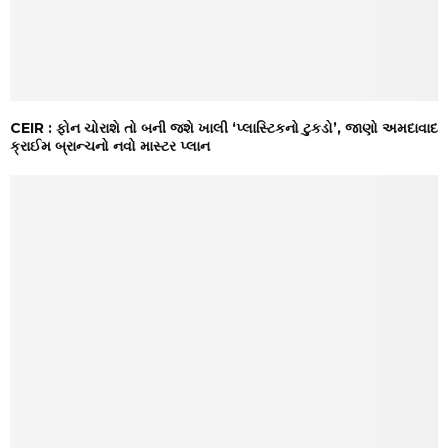
CEIR : ફોન ચોરાશે તો બની જશે ખાલી ‘પ્લાસ્ટિકનો ટુકડો’, જાણો અમદાવાદ
ક્રાઈમ બ્રાન્ચનો નવો માસ્ટર પ્લાન