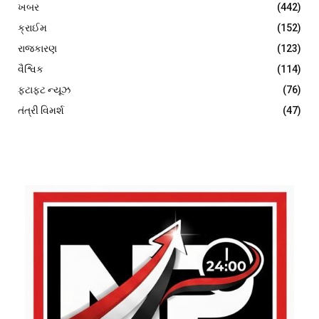
ખબર
(442)
ક્રાઈમ
(152)
રાજકારણ
(123)
વૈશ્વિક
(114)
ફટાફટ ન્યૂઝ
(76)
તંત્રી વિમર્શ
(47)