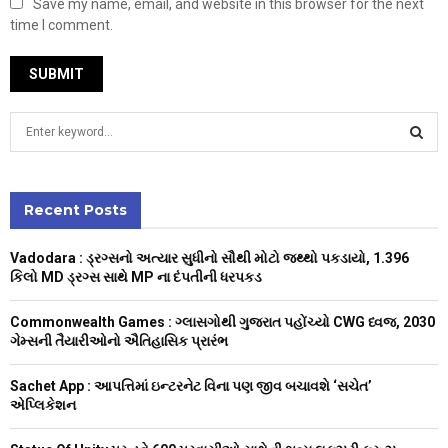
Save my name, email, and website in this browser for the next
time I comment.
S
e
a
S
r
c
Recent Posts
E
h
f
A
Vadodara : ડ્રગ્સનો અત્યાર સુધીનો સૌથી મોટો જથ્થો પકડાયો, 1.396
o
કિલો MD ડ્રગ્સ સાથે MP ના દંપતીની ધરપકડ
r
R
:
Commonwealth Games : ગ્લાસગોથી ગુજરાત પહોંચ્યો CWG ધ્વજ, 2030
C
ગેમ્સની તૈયારીઓનો ઐતિહાસિક પ્રારંભ
H
Sachet App : આપત્તિમાં ઇન્ટરનેટ વિના પણ જીવ બચાવશે ‘સચેત’
એપ્લિકેશન