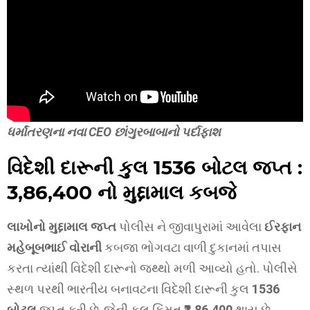
ધર્માંતરણના નવા CEO છાંગુરબાબાનો પર્દાફાશ
વિદેશી દારૂની કુલ
1536 બોટલ
જપ્ત :
₹3,86,400
નો મુદ્દામાલ કબજે
લાખોનો મુદ્દામાલ જપ્ત
પોલીસ ને જીવાપુરામાં આવેલા
ઈરફાન
મહેબૂબભાઈ વોરાની
કબજા ભોગવટા વાળી દુકાનમાં તપાસ
કરતા ત્યાંથી વિદેશી દારૂનો જથ્થો મળી આવ્યો હતો. પોલીસે
સ્થળ પરથી ભારતીય બનાવટના વિદેશી દારૂની કુલ
1536
બોટલ
જપ્ત કરી છે, જેની કુલ કિંમત
₹3,86,400
થાય છે.