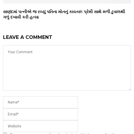
સાણંદમાં પત્નીએ જ રચ્યું પતિના મોતનું કાવતરું: પ્રેમી સાથે મળી ટુવાલથી
ગળું દબાવી કરી હત્યા
LEAVE A COMMENT