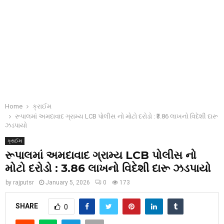
Home
ક્રાઈમ
રૂપાલમાં અમદાવાદ ગ્રામ્ય LCB પોલીસ નો મોટો દરોડો : ₹3.86 લાખનો વિદેશી દારૂ
ઝડપાયો
ક્રાઈમ
રૂપાલમાં અમદાવાદ ગ્રામ્ય LCB પોલીસ નો
મોટો દરોડો : ₹3.86 લાખનો વિદેશી દારૂ ઝડપાયો
by
rajputsr
January 5, 2026
0
173
SHARE
0