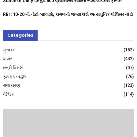
Statue Of Unity પર હવે 600 પ્રવાસીઓ સાથેની ભવ્ય લક્ઝરી ક્રૂઝ
RBI : ₹10-20 ની નોટો બદલાશે, કાગળની જગ્યા લેશે અત્યાધુનિક પોલિમર નોટો
Categories
ક્રાઈમ
(152)
ખબર
(442)
તંત્રી વિમર્શ
(47)
ફટાફટ ન્યૂઝ
(76)
રાજકારણ
(123)
વૈશ્વિક
(114)