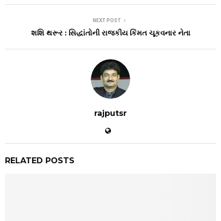
NEXT POST
શશિ થરૂર : સિદ્ધાંતોની રાજકીય કિંમત ચૂકવનાર નેતા
rajputsr
RELATED POSTS