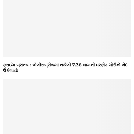
ક્રાઈમ બ્રાન્ચ : એલીસબ્રીજમાં થયેલી ₹7.38 લાખની ઘરફોડ ચોરીનો ભેદ
ઉકેલાયો