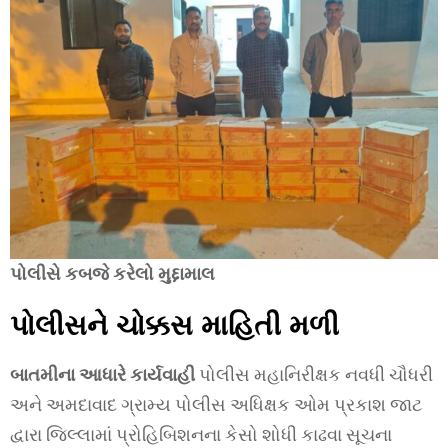
પોલીસે કબજે કરેલો મુદ્દામાલ
પોલીસને ચોક્કસ માહિતી મળી
બાતમીના આધારે કાર્યવાહી
પોલીસ મહાનિરીક્ષક નવધી ચૌધરી
અને અમદાવાદ ગ્રામ્ય પોલીસ અધિક્ષક ઓમ પ્રકાશ જાટ
દ્વારા જિલ્લામાં પ્રોહિબિશનના કેસો શોધી કાઢવા સૂચના