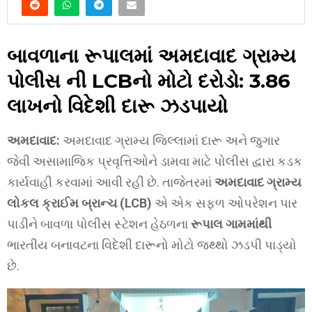
બાવળાના રૂપાલમાં અમદાવાદ ગ્રામ્ય
પોલીસ ની LCBનો મોટો દરોડો: ₹3.86
લાખનો વિદેશી દારૂ ઝડપાયો
અમદાવાદ:
અમદાવાદ ગ્રામ્ય જિલ્લામાં દારૂ અને જુગાર
જેવી અસામાજિક પ્રવૃત્તિઓને ડામવા માટે પોલીસ દ્વારા કડક
કાર્યવાહી કરવામાં આવી રહી છે. તાજેતરમાં
અમદાવાદ ગ્રામ્ય
લોકલ ક્રાઈમ બ્રાન્ચ (LCB)
એ એક સફળ ઓપરેશન પાર
પાડીને બાવળા પોલીસ સ્ટેશન હેઠળના
રૂપાલ ગામમાંથી
ભારતીય બનાવટના વિદેશી દારૂનો મોટો જથ્થો ઝડપી પાડ્યો
છે.