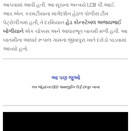
આપવામાં આવી હતી. આ સૂચના અન્વયે LCB પી.આઈ.
આર.એન. કરમટીયાના માર્ગદર્શન હેઠળ પોલીસ ટીમ
પેટ્રોલીંગમાં હતી, તે દરમિયાન
હેડ કોન્સ્ટેબલ અજયભાઈ
બોળીયાને
એક ચોક્કસ અને આધારભૂત બાતમી મળી હતી. આ
બાતમીના આધારે રૂપાલ ગામના જીવાપુરા ખાતે દરોડો પાડવામાં
આવ્યો હતો.
આ પણ જુઓ
લવ જેહાદના CEO જમાલુદ્દીન ઉર્ફે છાંગુર બાબા