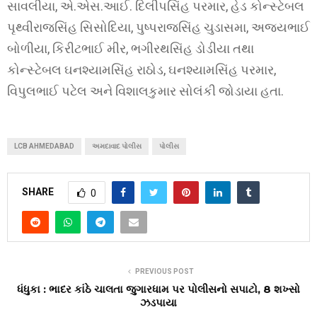
સાવલીયા, એ.એસ.આઈ. દિલીપસિંહ પરમાર, હેડ કોન્સ્ટેબલ
પૃથ્વીરાજસિંહ સિસોદિયા, પુષ્પરાજસિંહ ચુડાસમા, અજયભાઈ
બોળીયા, કિરીટભાઈ મીર, ભગીરથસિંહ ડોડીયા તથા
કોન્સ્ટેબલ ઘનશ્યામસિંહ રાઠોડ, ઘનશ્યામસિંહ પરમાર,
વિપુલભાઈ પટેલ અને વિશાલકુમાર સોલંકી જોડાયા હતા.
LCB AHMEDABAD
અમદાવાદ પોલીસ
પોલીસ
SHARE
0
PREVIOUS POST
ધંધુકા : ભાદર કાંઠે ચાલતા જુગારધામ પર પોલીસનો સપાટો, 8 શખ્સો
ઝડપાયા