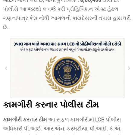
પોલીસે આ જથ્થો કબજે કરી પ્રોહિબિશન એક્ટ હેઠળ
ગણનાપાત્ર કેસ નોંધી આગળની કાયદેસરની તપાસ હાથ ધરી
છે.
કામગીરી કરનાર પોલીસ ટીમ
કામગીરી કરનાર ટીમ
આ સફળ કામગીરીમાં LCB પોલીસ
અધિકારી પી.આઈ. આર.એન. કરમટીયા, પી.આઈ. કે.એ.