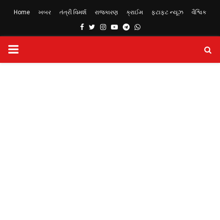
Home
ખબર
તંત્રી વિમર્શ
રાજકારણ
ક્રાઈમ
ફટાફટ ન્યૂઝ
વૈશ્વિક
Facebook
Twitter
Instagram
Youtube
Telegram
Whatsapp
PRIMARY
MENU