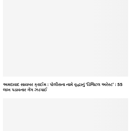
અમદાવાદ સાયબર ક્રાઈમ : પોલીસના નામે વૃદ્ધાનું ‘ડિજિટલ અરેસ્ટ’ : ₹55
લાખ પડાવનાર ગેંગ ઝડપાઈ