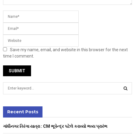
Save my name, email, and website in this browser for the next
time I comment.
S
e
a
S
r
c
Recent Posts
E
h
f
A
ગાંધીનગર તિરંગા યાત્રા : CM ભૂપેન્દ્ર પટેલે કરાવ્યો ભવ્ય પ્રારંભ
o