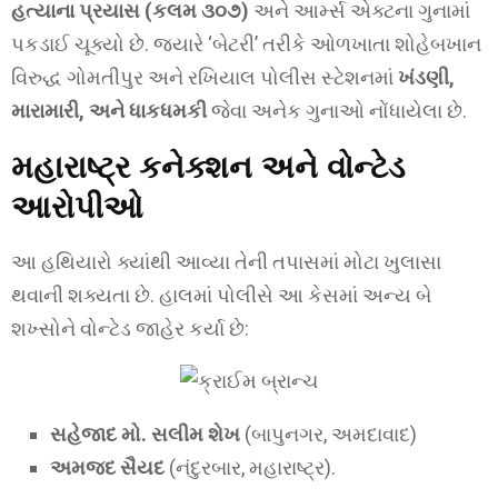
હત્યાના પ્રયાસ (કલમ ૩૦૭)
અને આર્મ્સ એક્ટના ગુનામાં
પકડાઈ ચૂક્યો છે. જ્યારે ‘બેટરી’ તરીકે ઓળખાતા શોહેબખાન
વિરુદ્ધ ગોમતીપુર અને રખિયાલ પોલીસ સ્ટેશનમાં
ખંડણી,
મારામારી, અને ધાકધમકી
જેવા અનેક ગુનાઓ નોંધાયેલા છે.
મહારાષ્ટ્ર કનેક્શન અને વોન્ટેડ
આરોપીઓ
આ હથિયારો ક્યાંથી આવ્યા તેની તપાસમાં મોટા ખુલાસા
થવાની શક્યતા છે. હાલમાં પોલીસે આ કેસમાં અન્ય બે
શખ્સોને વોન્ટેડ જાહેર કર્યા છે:
સહેજાદ મો. સલીમ શેખ
(બાપુનગર, અમદાવાદ)
અમજદ સૈયદ
(નંદુરબાર, મહારાષ્ટ્ર).