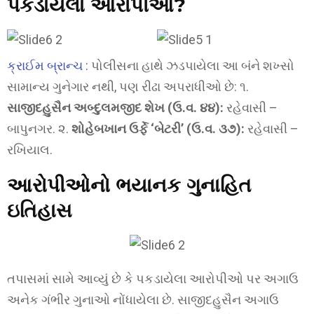
પકડાયેલા આરોપીઓ?
ક્રાઈમ બ્રાન્ચ :
પોલીસના હાથે ઝડપાયેલા આ બંને શખ્સો
સામાન્ય ગુનેગાર નથી, પણ રીઢા અપરાધીઓ છે: ૧.
સાજીદહુસૈન અબ્દુલમજીદ શેખ (ઉ.વ. ૪૪):
રહેવાસી –
બાપુનગર. ૨.
શોહેબખાન ઉર્ફે ‘બેટરી’ (ઉ.વ. ૩૭):
રહેવાસી –
રખિયાલ.
આરોપીઓનો ભયાનક ગુનાહિત
ઇતિહાસ
તપાસમાં સામે આવ્યું છે કે પકડાયેલા આરોપીઓ પર અગાઉ
અનેક ગંભીર ગુનાઓ નોંધાયેલા છે. સાજીદહુસૈન અગાઉ