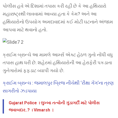
પોલીસ હવે એ દિશામાં તપાસ કરી રહી છે કે આ હથિયારો
મહારાષ્ટ્રથી લાવવામાં આવ્યા હતા કે કેમ? અને આ
હથિયારોનો ઉપયોગ અમદાવાદમાં કઈ મોટી ઘટનાને અંજામ
આપવા માટે થવાનો હતો.
ક્રાઈમ બ્રાન્ચે આ મામલે આર્મ્સ એક્ટ હેઠળ ગુનો નોંધી વધુ
તપાસ હાથ ધરી છે. શહેરમાં હથિયારોની આ હેરાફેરી પકડાતા
ગુનેગારોમાં ફફડાટ વ્યાપી ગયો છે.
ક્રાઈમ બ્રાન્ચ : જમાલપુર બ્રિજ નીચેથી ‘રીક્ષા ગેંગ’ના ત્રણ
સાગરીતો ઝડપાયા
Gujarat Police । લુખ્ખા તત્વોની ગુંડાગર્દી માટે પોલીસ
જવાબદાર..? । Vimarsh ।