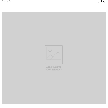
વૈશ્વિક
(116)