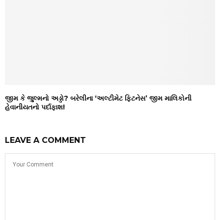
જીમ કે જુલ્મનો અડ્ડો? બરેલીના ‘અલ્ટીમેટ ફિટનેસ’ જીમ માલિકોની
હેવાનીયતનો પર્દાફાશ!
LEAVE A COMMENT