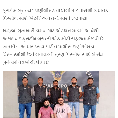
ક્રાઈમ બ્રાન્ચ : દાણીલીમડાના ધોબી ઘાટ પાસેથી ૩ ઘાતક
પિસ્તોલ સાથે ‘બેટરી’ અને તેનો સાથી ઝડપાયા
શહેરમાં ગુનાખોરી ડામવા માટે એક્શન મોડમાં આવેલી
અમદાવાદ ક્રાઈમ બ્રાન્ચે એક મોટી સફળતા મેળવી છે.
બાતમીના આધારે દરોડો પાડીને પોલીસે દાણીલીમડા
વિસ્તારમાંથી દેશી બનાવટની ત્રણ પિસ્તોલ સાથે બે રીઢા
ગુનેગારોને દબોચી લીધા છે.