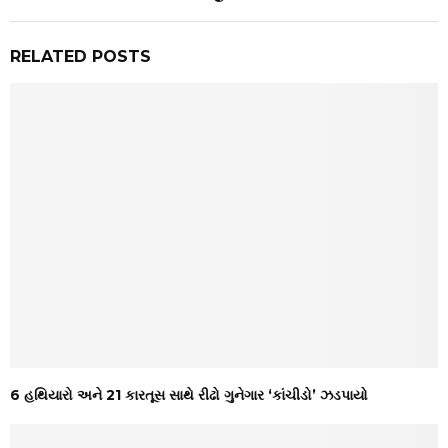
RELATED POSTS
6 હથિયારો અને 21 કારતૂસ સાથે રીઢો ગુનેગાર ‘કાંચીડો’ ઝડપાયો