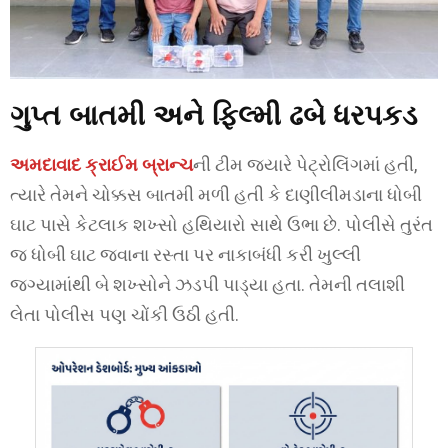
ગુપ્ત બાતમી અને ફિલ્મી ઢબે ધરપકડ
અમદાવાદ ક્રાઈમ બ્રાન્ચ
ની ટીમ જ્યારે પેટ્રોલિંગમાં હતી,
ત્યારે તેમને ચોક્કસ બાતમી મળી હતી કે દાણીલીમડાના ધોબી
ઘાટ પાસે કેટલાક શખ્સો હથિયારો સાથે ઉભા છે. પોલીસે તુરંત
જ ધોબી ઘાટ જવાના રસ્તા પર નાકાબંધી કરી ખુલ્લી
જગ્યામાંથી બે શખ્સોને ઝડપી પાડ્યા હતા. તેમની તલાશી
લેતા પોલીસ પણ ચોંકી ઉઠી હતી.