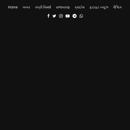
Home
ખબર
તંત્રી વિમર્શ
રાજકારણ
ક્રાઈમ
ફટાફટ ન્યૂઝ
વૈશ્વિક
Facebook
Twitter
Instagram
Youtube
Telegram
Whatsapp