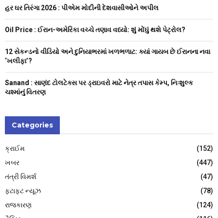
r
R
હર ઘર તિરંગા 2026 : પીએમ મોદીની દેશવાસીઓને અપીલ
:
C
Oil Price : ઈરાન-અમેરિકા વચ્ચે તણાવ વધ્યો: શું મોંઘું થશે પેટ્રોલ?
H
12 સેકન્ડનો વીડિયો અને દુનિયાભરમાં ખળભળાટ: ક્યાં ગાયબ છે ઈરાનના નવા
‘ખલીફા’?
Sanand : સાણંદ ટોલટેક્સ પર ડ્રાઇવરો માટે નેત્ર તપાસ કેમ્પ, નિઃશુલ્ક
ચશ્માંનું વિતરણ
Categories
ક્રાઈમ
(152)
ખબર
(447)
તંત્રી વિમર્શ
(47)
ફટાફટ ન્યૂઝ
(78)
રાજકારણ
(124)