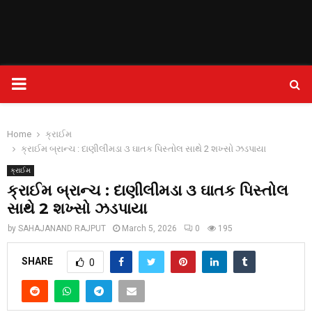
PRIMARY
MENU
Home
ક્રાઈમ
ક્રાઈમ બ્રાન્ચ : દાણીલીમડા ૩ ઘાતક પિસ્તોલ સાથે 2 શખ્સો ઝડપાયા
ક્રાઈમ
ક્રાઈમ બ્રાન્ચ : દાણીલીમડા ૩ ઘાતક પિસ્તોલ
સાથે 2 શખ્સો ઝડપાયા
by
SAHAJANAND RAJPUT
March 5, 2026
0
195
SHARE
0