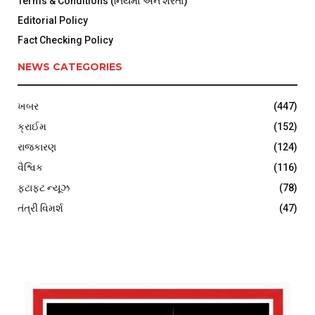
Terms & Conditions (નિયમો અને શરતો)
Editorial Policy
Fact Checking Policy
NEWS CATEGORIES
ખબર
(447)
ક્રાઈમ
(152)
રાજકારણ
(124)
વૈશ્વિક
(116)
ફટાફટ ન્યૂઝ
(78)
તંત્રી વિમર્શ
(47)