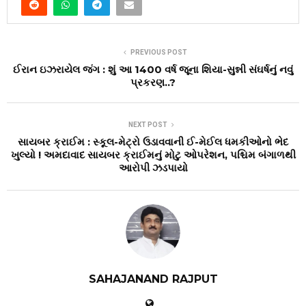
PREVIOUS POST
ઈરાન ઇઝરાયેલ જંગ : શું આ 1400 વર્ષ જૂના શિયા-સુન્ની સંઘર્ષનું નવું
પ્રકરણ..?
NEXT POST
સાયબર ક્રાઈમ : સ્કૂલ-મેટ્રો ઉડાવવાની ઈ-મેઈલ ધમકીઓનો ભેદ
ખુલ્યો ! અમદાવાદ સાયબર ક્રાઈમનું મોટુ ઓપરેશન, પશ્ચિમ બંગાળથી
આરોપી ઝડપાયો
SAHAJANAND RAJPUT