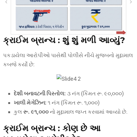
ક્રાઈમ બ્રાન્ચ :
શું શું મળી આવ્યું?
પકડાયેલા આરોપીઓ પાસેથી પોલીસે નીચે મુજબનો મુદ્દામાલ
કબજે કર્યો છે:
દેશી બનાવટની પિસ્તોલ:
૩ નંગ (કિંમત રૂ. ૯૦,૦૦૦)
ખાલી મેગેઝિન:
૧ નંગ (કિંમત રૂ. ૧,૦૦૦)
કુલ
રૂ. ૯૧,૦૦૦
નો મુદ્દામાલ જપ્ત કરવામાં આવ્યો છે.
ક્રાઈમ બ્રાન્ચ :
કોણ છે આ