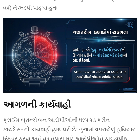
વર્ષ) ને ઝડપી પાડ્યા હતા.
આગળની કાર્યવાહી
ક્રાઈમ બ્રાન્ચે બંને આરોપીઓની ધરપકડ કરીને
કાયદેસરની કાર્યવાહી હાથ ધરી છે. ગુનામાં વપરાયેલું હથિયાર
રિકવર કરવા અને વધુ તપાસ માટે આરોપીઓને કાગડાપીઠ