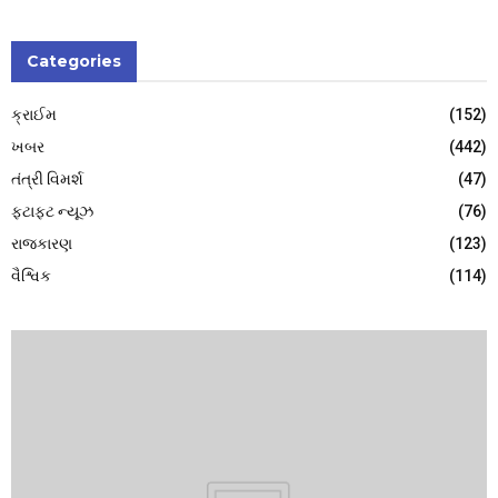
Categories
ક્રાઈમ
(152)
ખબર
(442)
તંત્રી વિમર્શ
(47)
ફટાફટ ન્યૂઝ
(76)
રાજકારણ
(123)
વૈશ્વિક
(114)