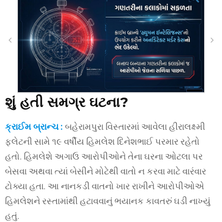
શું હતી સમગ્ર ઘટના?
ક્રાઈમ બ્રાન્ચ :
બહેરામપુરા વિસ્તારમાં આવેલા હીરાલક્ષ્મી
ફ્લેટની સામે ૧૯ વર્ષીય હિમલેશ દિનેશભાઈ પરમાર રહેતો
હતો. હિમલેશે અગાઉ આરોપીઓને તેના ઘરના ઓટલા પર
બેસવા અથવા ત્યાં બેસીને મોટેથી વાતો ન કરવા માટે વારંવાર
ટોક્યા હતા. આ નાનકડી વાતનો ખાર રાખીને આરોપીઓએ
હિમલેશને રસ્તામાંથી હટાવવાનું ભયાનક કાવતરું ઘડી નાખ્યું
હતું.