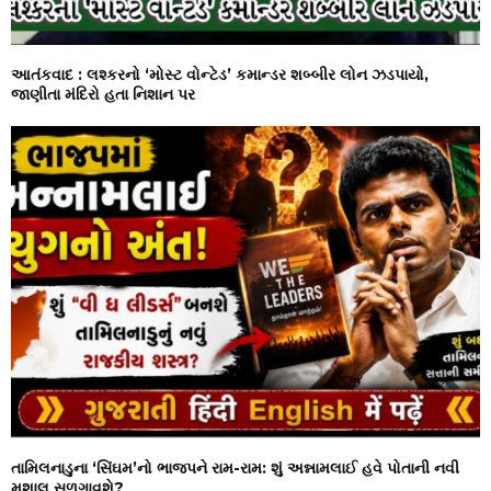
આતંકવાદ : લશ્કરનો ‘મોસ્ટ વોન્ટેડ’ કમાન્ડર શબ્બીર લોન ઝડપાયો,
જાણીતા મંદિરો હતા નિશાન પર
તામિલનાડુના ‘સિંઘમ’નો ભાજપને રામ-રામ: શું અન્નામલાઈ હવે પોતાની નવી
મશાલ સળગાવશે?