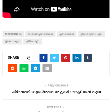
NEWSPANE24
અમદાવાદ ક્રાઈમ બ્રાન્ચ
ક્રાઈમ બ્રાન્ચ
ગુજરાતી ક્રાઈમ ન્યૂઝ
ગુજરાતી ન્યૂઝ
બ્રેકિંગ ન્યૂઝ
SHARE
1
PREVIOUS POST
પાકિસ્તાનનો અફધાનિસ્તાન પર હુમલો : સરહદે વધતો તણાવ
NEXT POST