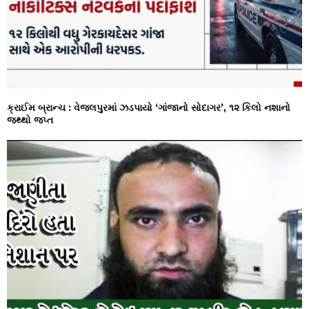
ક્રાઈમ બ્રાન્ચ : વેજલપુરમાં ઝડપાયો ‘ગાંજાનો સોદાગર’, ૧૨ કિલો નશાનો
જથ્થો જપ્ત