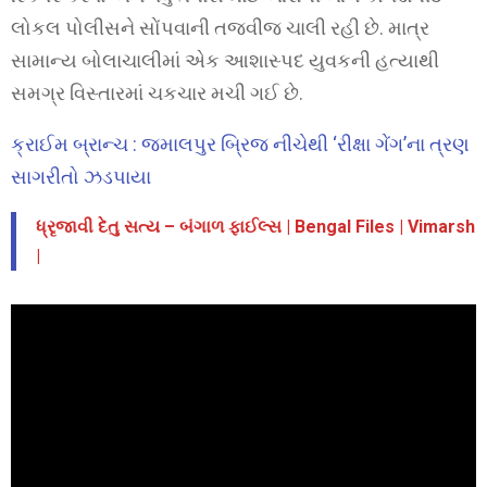
લોકલ પોલીસને સોંપવાની તજવીજ ચાલી રહી છે. માત્ર
સામાન્ય બોલાચાલીમાં એક આશાસ્પદ યુવકની હત્યાથી
સમગ્ર વિસ્તારમાં ચકચાર મચી ગઈ છે.
ક્રાઈમ બ્રાન્ચ : જમાલપુર બ્રિજ નીચેથી ‘રીક્ષા ગેંગ’ના ત્રણ
સાગરીતો ઝડપાયા
ધ્રૃજાવી દેતુ સત્ય – બંગાળ ફાઈલ્સ | Bengal Files | Vimarsh
|