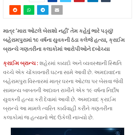
માત્ર ‘મારા ઓટલે બેસશો નહીં’ તેમ કહેવું ભારે પડ્યું!
બહેરામપુરામાં ૧૯ વર્ષના યુવકની ઠંડા કલેજે હત્યા, ક્રાઈમ
બ્રાન્ચે ગણતરીના કલાકોમાં આરોપીઓને દબોચ્યા
ક્રાઈમ બ્રાન્ચ :
શહેરમાં કાયદો અને વ્યવસ્થાની સ્થિતિ
વચ્ચે એક ચોંકાવનારી ઘટના સામે આવી છે. અમદાવાદના
બહેરામપુરા વિસ્તારમાં માત્ર ઘરના ઓટલા પર બેસવા જેવી
સામાન્ય બાબતની અદાવત રાખીને એક ૧૯ વર્ષના નિર્દોષ
યુવકની હત્યા કરી દેવામાં આવી છે. અમદાવાદ ક્રાઈમ
બ્રાન્ચે આ મામલે ત્વરિત કાર્યવાહી કરીને ગણતરીના
કલાકોમાં જ હત્યાનો ભેદ ઉકેલી નાખ્યો છે.