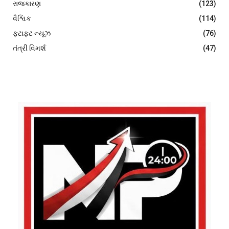
રાજકારણ
(123)
વૈશ્વિક
(114)
ફટાફટ ન્યૂઝ
(76)
તંત્રી વિમર્શ
(47)