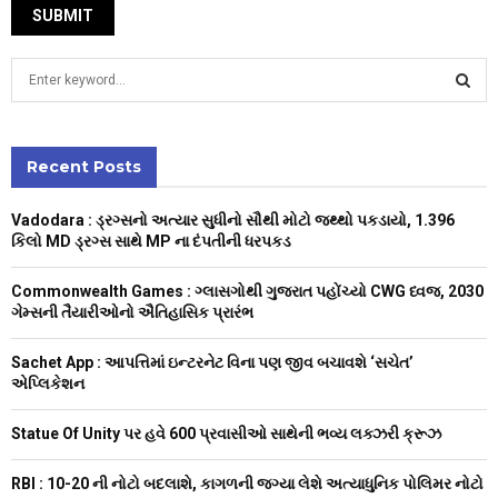
S
e
a
S
r
c
Recent Posts
E
h
f
A
Vadodara : ડ્રગ્સનો અત્યાર સુધીનો સૌથી મોટો જથ્થો પકડાયો, 1.396
o
કિલો MD ડ્રગ્સ સાથે MP ના દંપતીની ધરપકડ
r
R
:
Commonwealth Games : ગ્લાસગોથી ગુજરાત પહોંચ્યો CWG ધ્વજ, 2030
C
ગેમ્સની તૈયારીઓનો ઐતિહાસિક પ્રારંભ
H
Sachet App : આપત્તિમાં ઇન્ટરનેટ વિના પણ જીવ બચાવશે ‘સચેત’
એપ્લિકેશન
Statue Of Unity પર હવે 600 પ્રવાસીઓ સાથેની ભવ્ય લક્ઝરી ક્રૂઝ
RBI : ₹10-20 ની નોટો બદલાશે, કાગળની જગ્યા લેશે અત્યાધુનિક પોલિમર નોટો