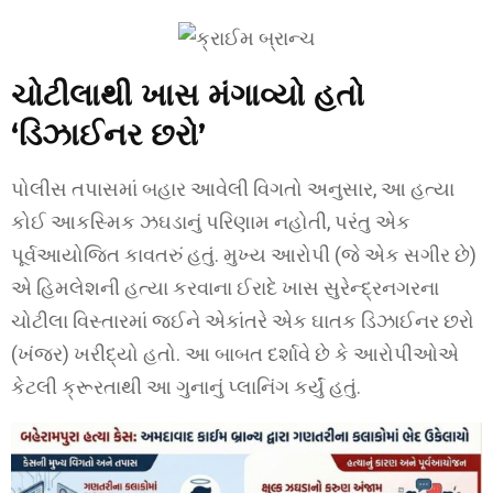
ચોટીલાથી ખાસ મંગાવ્યો હતો
‘ડિઝાઈનર છરો’
પોલીસ તપાસમાં બહાર આવેલી વિગતો અનુસાર, આ હત્યા
કોઈ આકસ્મિક ઝઘડાનું પરિણામ નહોતી, પરંતુ એક
પૂર્વઆયોજિત કાવતરું હતું. મુખ્ય આરોપી (જે એક સગીર છે)
એ હિમલેશની હત્યા કરવાના ઈરાદે ખાસ સુરેન્દ્રનગરના
ચોટીલા વિસ્તારમાં જઈને એકાંતરે એક ઘાતક ડિઝાઈનર છરો
(ખંજર) ખરીદ્યો હતો. આ બાબત દર્શાવે છે કે આરોપીઓએ
કેટલી ક્રૂરતાથી આ ગુનાનું પ્લાનિંગ કર્યું હતું.