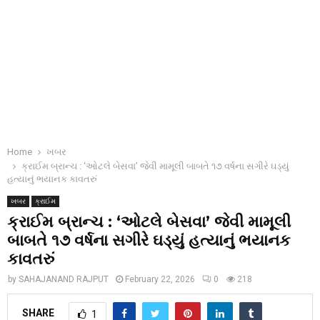
Home
ખબર
ક્રાઈમ બ્રાન્ચ : ‘ઓટલે બેસવા’ જેવી મામૂલી બાબતે ૧૭ વર્ષના સગીરે ઘડ્યું
હત્યાનું ભયાનક કાવતરું
ખબર
ક્રાઈમ
ક્રાઈમ બ્રાન્ચ : ‘ઓટલે બેસવા’ જેવી મામૂલી
બાબતે ૧૭ વર્ષના સગીરે ઘડ્યું હત્યાનું ભયાનક
કાવતરું
by
SAHAJANAND RAJPUT
February 22, 2026
0
218
SHARE
1