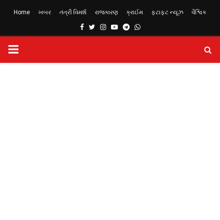
Home
ખબર
તંત્રી વિમર્શ
રાજકારણ
ક્રાઈમ
ફટાફટ ન્યૂઝ
વૈશ્વિક
Facebook
Twitter
Instagram
Youtube
Telegram
Whatsapp
PRIMARY
MENU