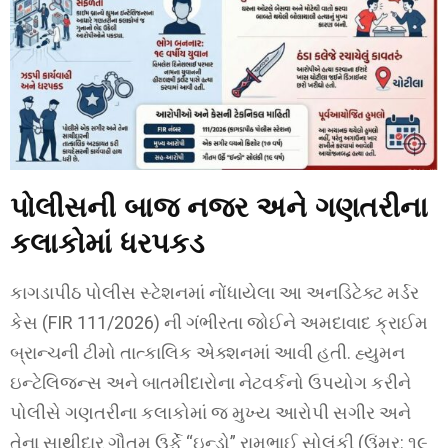
પોલીસની બાજ નજર અને ગણતરીના
કલાકોમાં ધરપકડ
કાગડાપીઠ પોલીસ સ્ટેશનમાં નોંધાયેલા આ અનડિટેક્ટ મર્ડર
કેસ (FIR 111/2026) ની ગંભીરતા જોઈને અમદાવાદ ક્રાઈમ
બ્રાન્ચની ટીમો તાત્કાલિક એક્શનમાં આવી હતી. હ્યુમન
ઇન્ટેલિજન્સ અને બાતમીદારોના નેટવર્કનો ઉપયોગ કરીને
પોલીસે ગણતરીના કલાકોમાં જ મુખ્ય આરોપી સગીર અને
તેના સાથીદાર ગૌતમ ઉર્ફે “ઇન્ડો” રામુભાઈ સોલંકી (ઉંમર: ૧૯