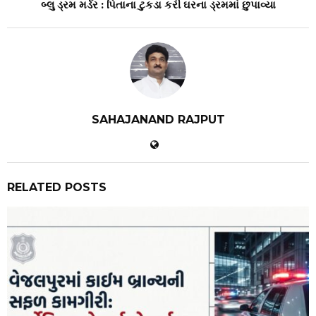
બ્લુ ડ્રમ મર્ડર : પિતાના ટુકડા કરી ઘરના ડ્રમમાં છુપાવ્યા
SAHAJANAND RAJPUT
RELATED POSTS