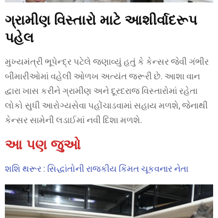
ગ્રામીણ વિસ્તારો માટે આશીર્વાદરૂપ
પહેલ
મુખ્યમંત્રી ભૂપેન્દ્ર પટેલે જણાવ્યું હતું કે કેન્સર જેવી ગંભીર
બીમારીઓમાં વહેલી ઓળખ અત્યંત જરૂરી છે. આશા વાન
દ્વારા ખાસ કરીને ગ્રામીણ અને દૂરદરાજ વિસ્તારોમાં રહેતા
લોકો સુધી આરોગ્યસેવા પહોંચાડવામાં સહાય મળશે, જેનાથી
કેન્સર સામેની લડાઈમાં નવી દિશા મળશે.
આ પણ જુઓ
શશિ થરૂર : સિદ્ધાંતોની રાજકીય કિંમત ચૂકવનાર નેતા