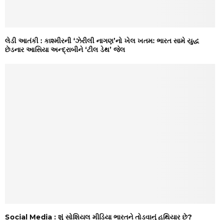
લેડી આતંકી : કાશ્મીરની ‘ઝેરીલી નાગણ’નો ખેલ ખતમ: ભારત સામે યુદ્ધ
છેડનાર આસિયા અન્દ્રાબીને ‘ટીલ ડેથ’ જેલ
Social Media : શું સોશિયલ મીડિયા ભારતને તોડવાનું હથિયાર છે?