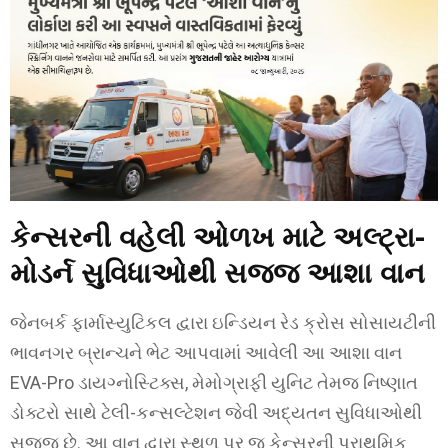
કેન્સરની વહેલી ઓળખ માટે અલ્ટ્રા-
મોડર્ન સુવિધાઓથી સજ્જ આશા વાન
જેનબર્ક ફાર્માસ્યુટિકલ દ્વારા ઇન્ડિયન રેડ ક્રોસ સોસાયટીની
ભાવનગર બ્રાન્ચને ભેટ આપવામાં આવેલી આ આશા વાન
EVA-Pro ડાયગ્નોસ્ટિક્સ, મેમોગ્રાફી યુનિટ તેમજ નિષ્ણાત
ડોક્ટરો સાથે ટેલી-કન્સલ્ટેશન જેવી અદ્યતન સુવિધાઓથી
સજ્જ છે. આ વાન દ્વારા સ્થળ પર જ કેન્સરની પ્રાથમિક