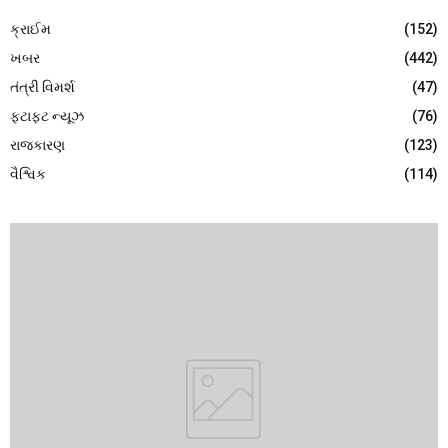
ક્રાઈમ
(152)
ખબર
(442)
તંત્રી વિમર્શ
(47)
ફટાફટ ન્યૂઝ
(76)
રાજકારણ
(123)
વૈશ્વિક
(114)