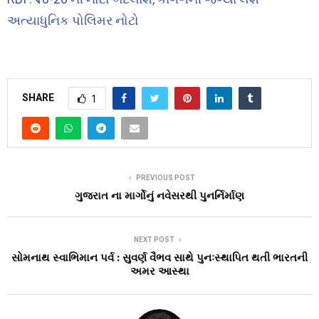
અત્યાધુનિક પોલિમર નોટો
SHARE
1
PREVIOUS POST
ગુજરાત ના માર્ગોનું નવેસરથી પુનર્નિર્માણ
NEXT POST
સોમનાથ સ્વાભિમાન પર્વ : સુવર્ણ વૈભવ સાથે પુનઃસ્થાપિત થતી ભારતની
અમર આસ્થા