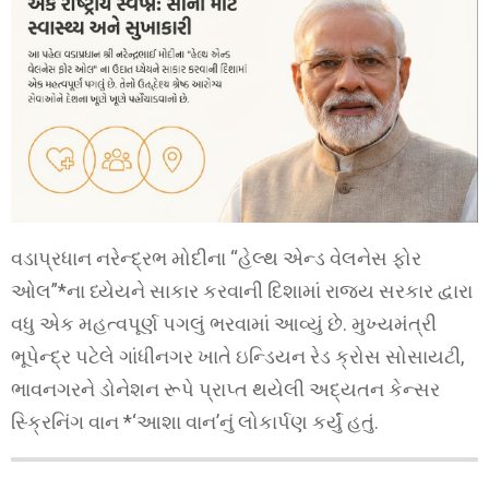
વડાપ્રધાન નરેન્દ્રભ મોદીના “હેલ્થ એન્ડ વેલનેસ ફોર
ઓલ”*ના ધ્યેયને સાકાર કરવાની દિશામાં રાજ્ય સરકાર દ્વારા
વધુ એક મહત્વપૂર્ણ પગલું ભરવામાં આવ્યું છે. મુખ્યમંત્રી
ભૂપેન્દ્ર પટેલે ગાંધીનગર ખાતે ઇન્ડિયન રેડ ક્રોસ સોસાયટી,
ભાવનગરને ડોનેશન રૂપે પ્રાપ્ત થયેલી અદ્યતન કેન્સર
સ્ક્રિનિંગ વાન *‘આશા વાન’નું લોકાર્પણ કર્યું હતું.