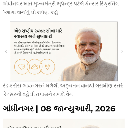
ગાંધીનગર ખાતે મુખ્યમંત્રી ભૂપેન્દ્ર પટેલે કેન્સર સ્ક્રિનિંગ
‘આશા વાન’નું લોકાર્પણ કર્યું
રેડ ક્રોસ ભાવનગરને મળેલી અદ્યતન વાનથી ગ્રામીણ સ્તરે
કેન્સરની વહેલી તપાસને મળશે વેગ
ગાંધીનગર | 08 જાન્યુઆરી, 2026