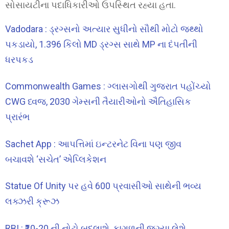
સોસાયટીના પદાધિકારીઓ ઉપસ્થિત રહ્યા હતા.
Vadodara : ડ્રગ્સનો અત્યાર સુધીનો સૌથી મોટો જથ્થો
પકડાયો, 1.396 કિલો MD ડ્રગ્સ સાથે MP ના દંપતીની
ધરપકડ
Commonwealth Games : ગ્લાસગોથી ગુજરાત પહોંચ્યો
CWG ધ્વજ, 2030 ગેમ્સની તૈયારીઓનો ઐતિહાસિક
પ્રારંભ
Sachet App : આપત્તિમાં ઇન્ટરનેટ વિના પણ જીવ
બચાવશે ‘સચેત’ એપ્લિકેશન
Statue Of Unity પર હવે 600 પ્રવાસીઓ સાથેની ભવ્ય
લક્ઝરી ક્રૂઝ
RBI : ₹10-20 ની નોટો બદલાશે, કાગળની જગ્યા લેશે