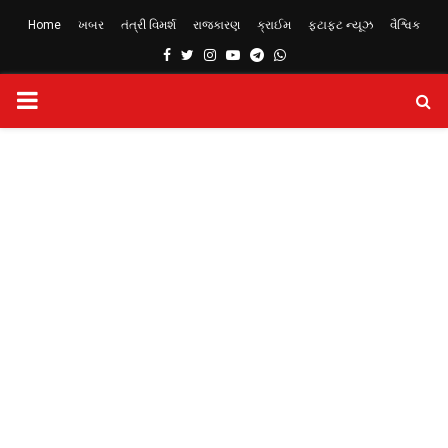
Home
ખબર
તંત્રી વિમર્શ
રાજકારણ
ક્રાઈમ
ફટાફટ ન્યૂઝ
વૈશ્વિક
Facebook
Twitter
Instagram
Youtube
Telegram
Whatsapp
PRIMARY
MENU