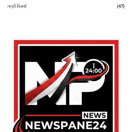
તંત્રી વિમર્શ
(47)