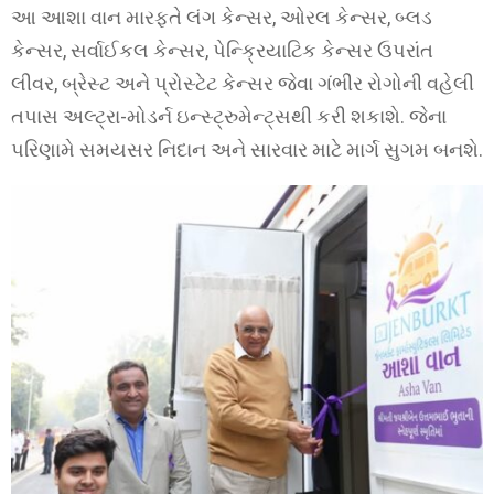
આ આશા વાન મારફતે લંગ કેન્સર, ઓરલ કેન્સર, બ્લડ
કેન્સર, સર્વાઈકલ કેન્સર, પેન્ક્રિયાટિક કેન્સર ઉપરાંત
લીવર, બ્રેસ્ટ અને પ્રોસ્ટેટ કેન્સર જેવા ગંભીર રોગોની વહેલી
તપાસ અલ્ટ્રા-મોડર્ન ઇન્સ્ટ્રુમેન્ટ્સથી કરી શકાશે. જેના
પરિણામે સમયસર નિદાન અને સારવાર માટે માર્ગ સુગમ બનશે.