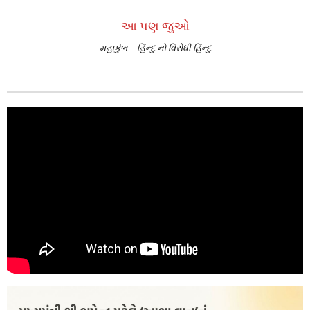
આ પણ જુઓ
મહાકુંભ – હિંન્દુ નો વિરોધી હિંન્દુ