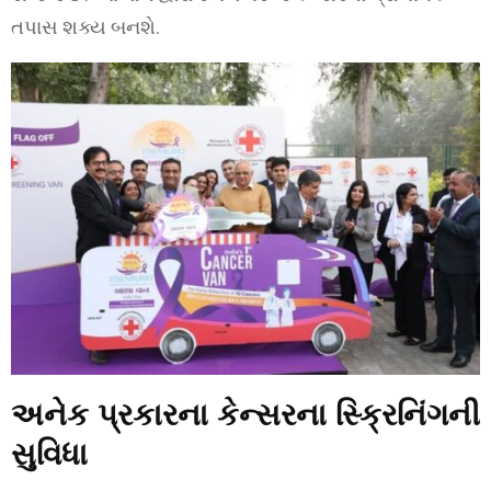
તપાસ શક્ય બનશે.
અનેક પ્રકારના કેન્સરના સ્ક્રિનિંગની
સુવિધા