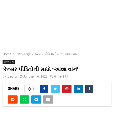
Home
રાજકારણ
કેન્સર પીડિતોની મદદે ‘આશા વાન’
રાજકારણ
કેન્સર પીડિતોની મદદે ‘આશા વાન’
by
rajputsr
January 10, 2026
0
193
SHARE
1