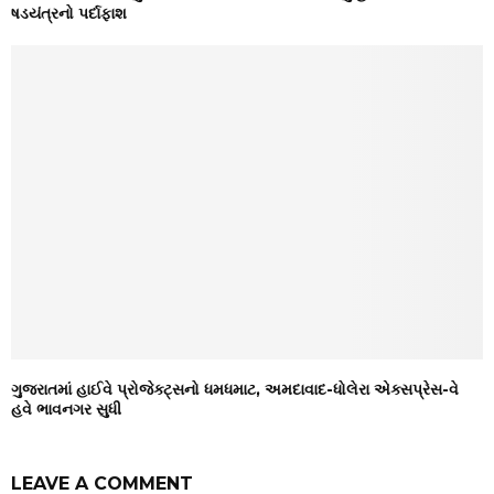
ષડયંત્રનો પર્દાફાશ
ગુજરાતમાં હાઈવે પ્રોજેક્ટ્સનો ધમધમાટ, અમદાવાદ-ધોલેરા એક્સપ્રેસ-વે
હવે ભાવનગર સુધી
LEAVE A COMMENT