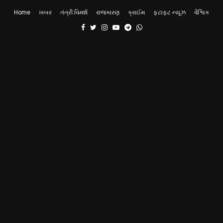
Home
ખબર
તંત્રી વિમર્શ
રાજકારણ
ક્રાઈમ
ફટાફટ ન્યૂઝ
વૈશ્વિક
Facebook
Twitter
Instagram
Youtube
Telegram
Whatsapp