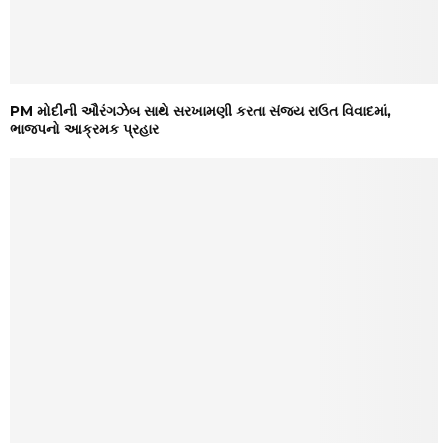
PM મોદીની ઔરંગઝેબ સાથે સરખામણી કરતા સંજય રાઉત વિવાદમાં,
ભાજપનો આક્રમક પ્રહાર