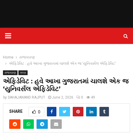
PRIMARY
MENU
Home
રાજકારણ
એફિડેવિટ : હવે આખા ગુજરાતમાં ચાલશે એક જ ‘યુનિવર્સલ એફિડેવિટ’
રાજકારણ
ખબર
એફિડેવિટ : હવે આખા ગુજરાતમાં ચાલશે એક જ
‘યુનિવર્સલ એફિડેવિટ’
by
SAHAJANAND RAJPUT
June 2, 2026
0
49
SHARE
0