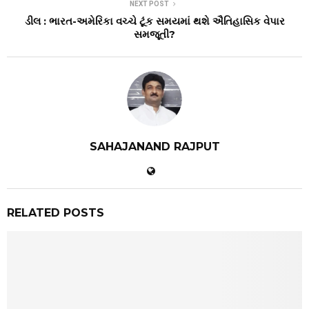
NEXT POST
ડીલ : ભારત-અમેરિકા વચ્ચે ટૂંક સમયમાં થશે ઐતિહાસિક વેપાર
સમજૂતી?
SAHAJANAND RAJPUT
RELATED POSTS