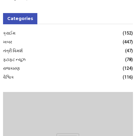
Categories
ક્રાઈમ
(152)
ખબર
(447)
તંત્રી વિમર્શ
(47)
ફટાફટ ન્યૂઝ
(78)
રાજકારણ
(124)
વૈશ્વિક
(116)