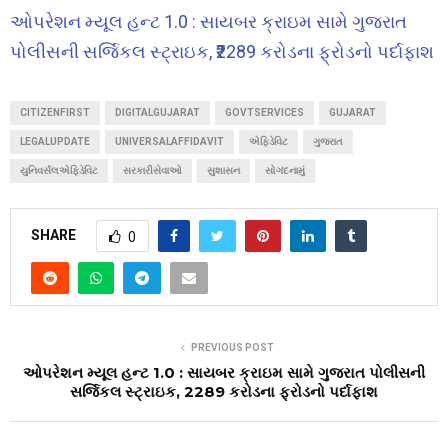
ઓપરેશન મ્યૂલ હન્ટ 1.0 : સાયબર ક્રાઇમ સામે ગુજરાત
પોલીસની સર્જિકલ સ્ટ્રાઇક, ₹2289 કરોડના ફ્રોડનો પર્દાફાશ
CITIZENFIRST
DIGITALGUJARAT
GOVTSERVICES
GUJARAT
LEGALUPDATE
UNIVERSALAFFIDAVIT
એફિડેવિટ
ગુજરાત
યુનિવર્સલએફિડેવિટ
સરકારીસેવાઓ
સુશાસન
સોગંદનામું
SHARE
0
PREVIOUS POST
ઓપરેશન મ્યૂલ હન્ટ 1.0 : સાયબર ક્રાઇમ સામે ગુજરાત પોલીસની
સર્જિકલ સ્ટ્રાઇક, ₹2289 કરોડના ફ્રોડનો પર્દાફાશ