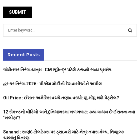
S
e
a
S
r
c
Recent Posts
E
h
f
A
ગાંધીનગર તિરંગા યાત્રા : CM ભૂપેન્દ્ર પટેલે કરાવ્યો ભવ્ય પ્રારંભ
o
r
R
હર ઘર તિરંગા 2026 : પીએમ મોદીની દેશવાસીઓને અપીલ
:
C
Oil Price : ઈરાન-અમેરિકા વચ્ચે તણાવ વધ્યો: શું મોંઘું થશે પેટ્રોલ?
H
12 સેકન્ડનો વીડિયો અને દુનિયાભરમાં ખળભળાટ: ક્યાં ગાયબ છે ઈરાનના નવા
‘ખલીફા’?
Sanand : સાણંદ ટોલટેક્સ પર ડ્રાઇવરો માટે નેત્ર તપાસ કેમ્પ, નિઃશુલ્ક
ચશ્માંનું વિતરણ