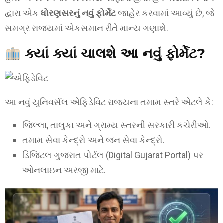
દ્વારા એક
ધોરણસરનું નવું ફોર્મેટ
જાહેર કરવામાં આવ્યું છે, જે
સમગ્ર રાજ્યમાં એકસમાન રીતે માન્ય ગણાશે.
ક્યાં ક્યાં ચાલશે આ નવું ફોર્મેટ?
આ નવું યુનિવર્સલ એફિડેવિટ રાજ્યના તમામ સ્તરે એટલે કે:
જિલ્લા, તાલુકા અને ગ્રામ્ય સ્તરની સરકારી કચેરીઓ.
તમામ સેવા કેન્દ્રો અને જન સેવા કેન્દ્રો.
ડિજિટલ ગુજરાત પોર્ટલ (Digital Gujarat Portal) પર
ઓનલાઇન અરજી માટે.