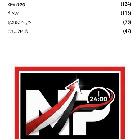
રાજકારણ
(124)
વૈશ્વિક
(116)
ફટાફટ ન્યૂઝ
(78)
તંત્રી વિમર્શ
(47)