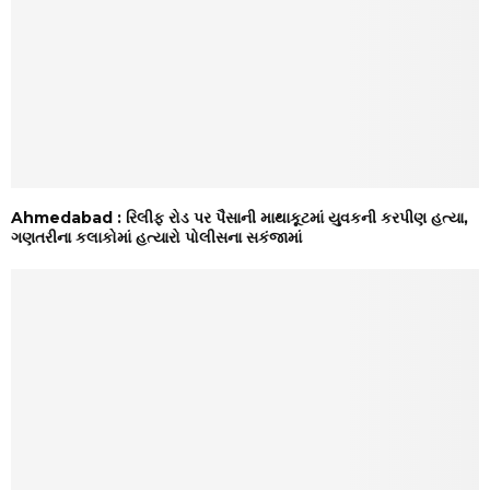
Ahmedabad : રિલીફ રોડ પર પૈસાની માથાકૂટમાં યુવકની કરપીણ હત્યા,
ગણતરીના કલાકોમાં હત્યારો પોલીસના સકંજામાં