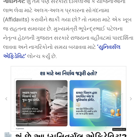
ગાંધીનગર:
શું તમે પણ સરકારી દાખલાઓ કે યોજનાઓના
લાભ લેવા માટે અલગ-અલગ પ્રકારના સોગંદનામા
(Affidavits) કરાવીને થાકી ગયા છો? તો તમારા માટે એક ખૂબ
જ રાહતના સમાચાર છે. મુખ્યમંત્રી ભૂપેન્દ્રભાઈ પટેલના
નેતૃત્વ હેઠળની ગુજરાત સરકારે રાજ્યના વહીવટમાં પારદર્શિતા
લાવવા અને નાગરિકોનો સમય બચાવવા માટે
‘યુનિવર્સલ
એફિડેવિટ’
લોન્ચ કર્યું છે.
શું છે આ ‘યુનિવર્સલ એફિડેવિટ’?