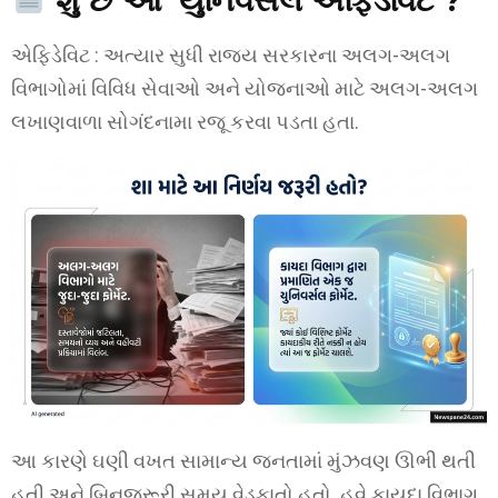
એફિડેવિટ : અત્યાર સુધી રાજ્ય સરકારના અલગ-અલગ
વિભાગોમાં વિવિધ સેવાઓ અને યોજનાઓ માટે અલગ-અલગ
લખાણવાળા સોગંદનામા રજૂ કરવા પડતા હતા.
આ કારણે ઘણી વખત સામાન્ય જનતામાં મુંઝવણ ઊભી થતી
હતી અને બિનજરૂરી સમય વેડફાતો હતો. હવે કાયદા વિભાગ