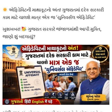
એફિડેવિટની માથાકૂટનો અંત! ગુજરાતમાં દરેક સરકારી
કામ માટે ચાલશે માત્ર એક જ ‘યુનિવર્સલ એફિડેવિટ’
ખુશખબર!
ગુજરાત સરકારે જંજાળમાંથી આપી મુક્તિ,
જાણો શું બદલાયું?