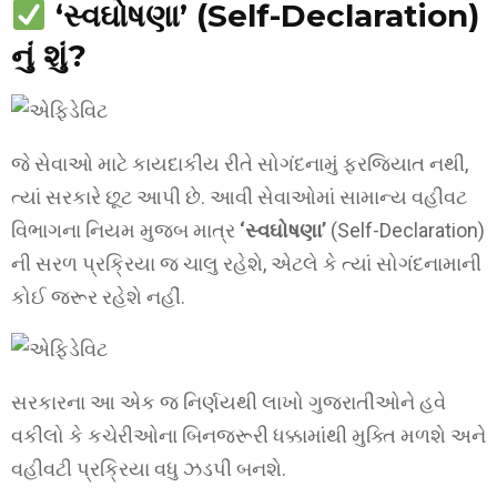
‘સ્વઘોષણા’ (Self-Declaration)
નું શું?
જે સેવાઓ માટે કાયદાકીય રીતે સોગંદનામું ફરજિયાત નથી,
ત્યાં સરકારે છૂટ આપી છે. આવી સેવાઓમાં સામાન્ય વહીવટ
વિભાગના નિયમ મુજબ માત્ર
‘સ્વઘોષણા’
(Self-Declaration)
ની સરળ પ્રક્રિયા જ ચાલુ રહેશે, એટલે કે ત્યાં સોગંદનામાની
કોઈ જરૂર રહેશે નહીં.
સરકારના આ એક જ નિર્ણયથી લાખો ગુજરાતીઓને હવે
વકીલો કે કચેરીઓના બિનજરૂરી ધક્કામાંથી મુક્તિ મળશે અને
વહીવટી પ્રક્રિયા વધુ ઝડપી બનશે.