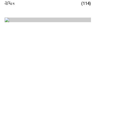
વૈશ્વિક
(114)