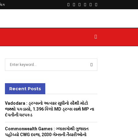
Facebook
Twitter
Instagram
Youtube
Telegram
Whatsapp
્વિક
S
e
a
S
r
c
Recent Posts
E
h
f
A
Vadodara : ડ્રગ્સનો અત્યાર સુધીનો સૌથી મોટો
o
જથ્થો પકડાયો, 1.396 કિલો MD ડ્રગ્સ સાથે MP ના
r
R
દંપતીની ધરપકડ
:
C
Commonwealth Games : ગ્લાસગોથી ગુજરાત
પહોંચ્યો CWG ધ્વજ, 2030 ગેમ્સની તૈયારીઓનો