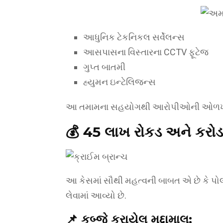
આધુનિક ટેકનિકલ સર્વેલન્સ
આસપાસના વિસ્તારના CCTV ફૂટેજ
ગુપ્ત બાતમી
હ્યુમન ઇન્ટેલિજન્સ
આ તમામના સહયોગથી આરોપીઓની ઓળખ કર
💰 45 લાખ રોકડ અને કરોડન
આ કેસમાં સૌથી મહત્વની બાબત એ છે કે પોલ
લેવામાં આવ્યો છે.
📌 કબ્જે કરાયેલ મુદ્દામાલ: