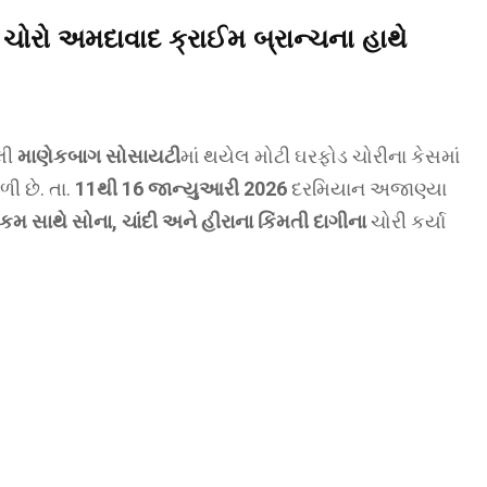
 ચોરો અમદાવાદ ક્રાઈમ બ્રાન્ચના હાથે
લી
માણેકબાગ સોસાયટી
માં થયેલ મોટી ઘરફોડ ચોરીના કેસમાં
ી છે. તા.
11થી 16 જાન્યુઆરી 2026
દરમિયાન અજાણ્યા
કમ સાથે સોના, ચાંદી અને હીરાના કિંમતી દાગીના
ચોરી કર્યા