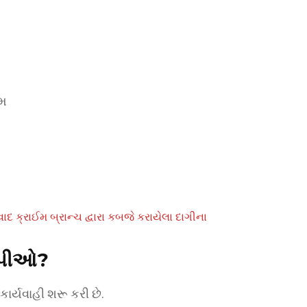
ામ
દ ક્રાઈમ બ્રાન્ચ દ્વારા કબજે કરાયેલા દાગીના
ોપીઓ?
ર્યવાહી શરૂ કરી છે.