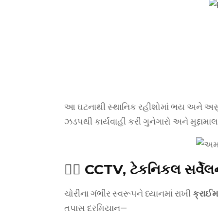
આ ઘટનાથી સ્થાનિક રહીશોમાં ભય અને અસુર
ઝડપથી કાર્યવાહી કરી ગુનેગારો અને મુદ્દામાલ
🕵️‍♀️ CCTV, ટેકનિકલ સર્વે
ચોરીના ગંભીર સ્વરૂપને ધ્યાનમાં રાખી
ક્રાઈમ
તપાસ દરમિયાન—