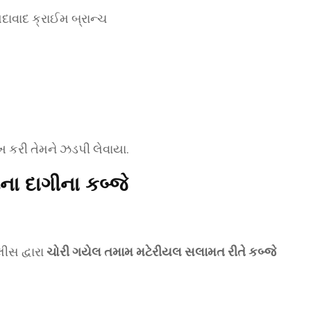
ી તેમને ઝડપી લેવાયા.
ા દાગીના કબ્જે
ીસ દ્વારા
ચોરી ગયેલ તમામ મટેરીયલ સલામત રીતે કબ્જે