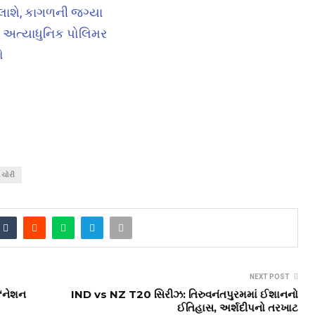
ાશે, કાગળની જગ્યા
ે અત્યાધુનિક પોલિમર
ો
 ચોરી
NEXT POST
 ‘નેશન
IND vs NZ T20 સિરીઝ: તિરુવનંતપુરમમાં ઈશાનનો
ઈતિહાસ, અર્શદીપનો તરખાટ