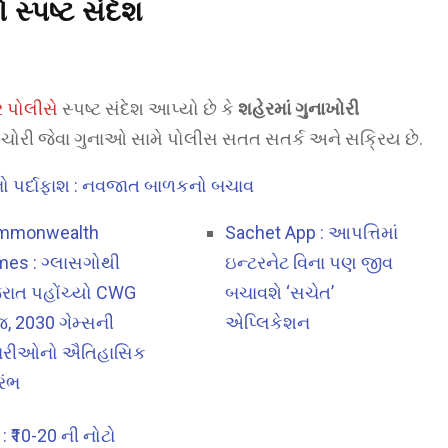
સ્પષ્ટ સંદેશ
 પોલીસે
સ્પષ્ટ સંદેશ આપ્યો છે કે
શહેરમાં ગુનાખોરી
 ચોરી જેવા ગુનાઓ સામે પોલીસ સતત સતર્ક અને સક્રિય છે.
નો પર્દાફાશ : નવજાત બાળકનો બચાવ
mmonwealth
Sachet App : આપત્તિમાં
es : ગ્લાસગોથી
ઇન્ટરનેટ વિના પણ જીવ
રાત પહોંચ્યો CWG
બચાવશે ‘સચેત’
જ, 2030 ગેમ્સની
એપ્લિકેશન
યારીઓનો ઐતિહાસિક
રંભ
 : ₹10-20 ની નોટો