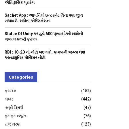
H
ઐતિહાસિક પ્રારંભ
Sachet App : આપત્તિમાં ઇન્ટરનેટ વિના પણ જીવ
બચાવશે ‘સચેત’ એપ્લિકેશન
Statue Of Unity પર હવે 600 પ્રવાસીઓ સાથેની
ભવ્ય લક્ઝરી ક્રૂઝ
RBI : ₹10-20 ની નોટો બદલાશે, કાગળની જગ્યા લેશે
અત્યાધુનિક પોલિમર નોટો
Categories
ક્રાઈમ
(152)
ખબર
(442)
તંત્રી વિમર્શ
(47)
ફટાફટ ન્યૂઝ
(76)
રાજકારણ
(123)