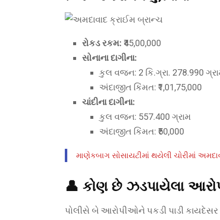
રોકડ રકમ:
₹45,00,000
સોનાના દાગીના:
કુલ વજન: 2 કિ.ગ્રા. 278.990 ગ્ર
અંદાજીત કિંમત: ₹1,01,75,000
ચાંદીના દાગીના:
કુલ વજન: 557.400 ગ્રામ
અંદાજીત કિંમત: ₹50,000
માણેકબાગ સોસાયટીમાં થયેલી ચોરીમાં અમદાવા
👤 કોણ છે ઝડપાયેલા આર
પોલીસે બે આરોપીઓને પકડી પાડી કાયદેસર કા