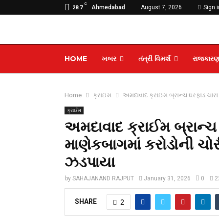
C
Ahmedabad
August 7, 2026
Sign i
28.7
HOME
ખબર
તંત્રી વિમર્શ
રાજકાર
Home
ક્રાઈમ
અમદાવાદ ક્રાઈમ બ્રાન્ચ ઘરફોડ ચોરો 
ક્રાઈમ
અમદાવાદ ક્રાઈમ બ્રાન્ચ 
માણેકબાગમાં કરોડોની ચોર
ઝડપાયા
by
SAHAJANAND RAJPUT
January 31, 2026
0
2
SHARE
2