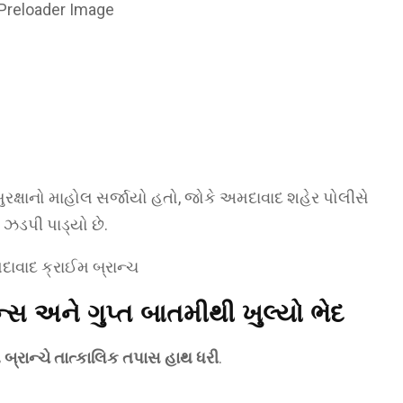
ક્ષાનો માહોલ સર્જાયો હતો, જોકે અમદાવાદ શહેર પોલીસે
 ઝડપી પાડ્યો છે.
લન્સ અને ગુપ્ત બાતમીથી ખુલ્યો ભેદ
 બ્રાન્ચે તાત્કાલિક તપાસ હાથ ધરી
.