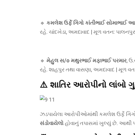
🔹
કમલેશ ઉર્ફે ગિગો કાંતીભાઈ સોમાભાઈ 
રહે. ચાંદખેડા, અમદાવાદ | મૂળ વતન: પાલનપુ
🔹
મેહુલ સ/o મથુરભાઈ મફાભાઈ પરમાર
, ઉ
રહે. શાહપુર તથા વાસણા, અમદાવાદ | મૂળ વત
⚠️ શાતિર આરોપીનો લાંબો 
ઝડપાયેલા આરોપીઓમાંથી કમલેશ ઉર્ફે ગ
સંડોવાયેલો
હોવાનું તપાસમાં ખુલ્યું છે. આથી