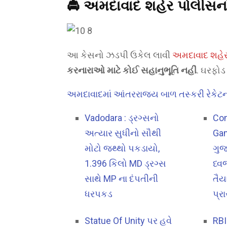
🚔 અમદાવાદ શહેર પોલીસનો 
આ કેસનો ઝડપી ઉકેલ લાવી
અમદાવાદ શહેર
કરનારાઓ માટે કોઈ સહાનુભૂતિ નહીં
. ઘરફોડ
અમદાવાદમાં આંતરરાજ્ય બાળ તસ્કરી રેકેટ
Vadodara : ડ્રગ્સનો
Co
અત્યાર સુધીનો સૌથી
Gam
મોટો જથ્થો પકડાયો,
ગુજ
1.396 કિલો MD ડ્રગ્સ
ધ્વ
સાથે MP ના દંપતીની
તૈ
ધરપકડ
પ્રા
Statue Of Unity પર હવે
RBI