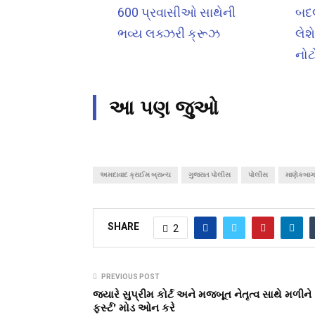
600 પ્રવાસીઓ સાથેની
બદલ
ભવ્ય લક્ઝરી ક્રૂઝ
લેશ
નોટ
આ પણ જુઓ
અમદાવાદ ક્રાઈમ બ્રાન્ચ
ગુજરાત પોલીસ
પોલીસ
માણેકબાગ
SHARE
2
PREVIOUS POST
જ્યારે સુપ્રીમ કોર્ટ અને મજબૂત નેતૃત્વ સાથે મળીને
ફર્સ્ટ’ મોડ ઓન કરે