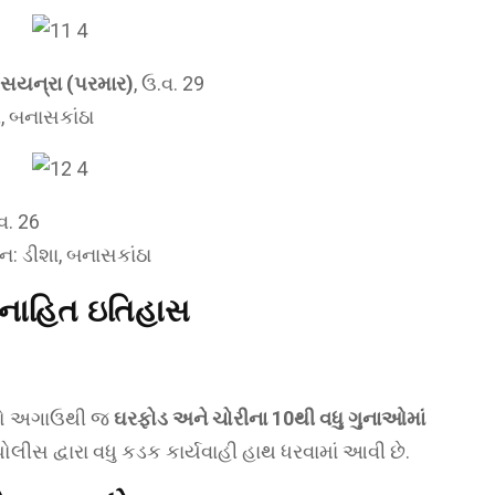
આસયન્રા (પરમાર)
, ઉ.વ. 29
ર, બનાસકાંઠા
.વ. 26
ન: ડીશા, બનાસકાંઠા
ગુનાહિત ઇતિહાસ
િગો અગાઉથી જ
ઘરફોડ અને ચોરીના 10થી વધુ ગુનાઓમાં
 પોલીસ દ્વારા વધુ કડક કાર્યવાહી હાથ ધરવામાં આવી છે.