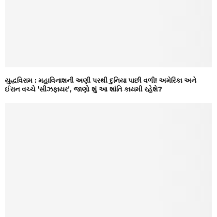
યુદ્ધવિરામ : મહાવિનાશની અણી પરથી દુનિયા પાછી વળી! અમેરિકા અને
ઈરાન વચ્ચે ‘સીઝફાયર’, જાણો શું આ શાંતિ કાયમી રહેશે?