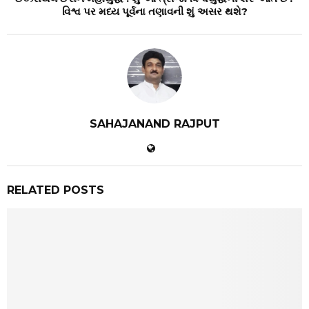
વિશ્વ પર મધ્ય પૂર્વના તણાવની શું અસર થશે?
SAHAJANAND RAJPUT
RELATED POSTS