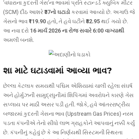
‘વધારાના કુદરતી ગેસ’ના ભાવમાં પ્રતિ સ્ટાન્ડર્ડ ક્યુબિક મીટર
(SCM) દીઠ આશરે
₹37નો ઘટાડો
કરવામાં આવ્યો છે. અગાઉ જે
ગેસનો ભાવ
₹119.90
હતો, તે હવે ઘટીને
₹82.95
થઈ ગયો છે.
આ નવા દરો
16 માર્ચ 2026 ના રોજ સવારે 6:00 વાગ્યાથી
અમલી બનશે.
શા માટે ઘટાડવામાં આવ્યા ભાવ?
છેલ્લા કેટલાક સમયથી પશ્ચિમ એશિયામાં ચાલી રહેલા સંઘર્ષ
અને હોર્મુઝની સામુદ્રધુનીમાં શિપિંગમાં અવરોધને કારણે ગેસ
સપ્લાય પર માઠી અસર પડી હતી. જોકે, હવે આંતરરાષ્ટ્રીય
બજારમાં કુદરતી ગેસના ભાવ (Upstream Gas Prices) નરમ
પડતા કંપનીએ તેનો સીધો લાભ ગ્રાહકોને આપવાનું નક્કી કર્યું
છે. કંપનીનું કહેવું છે કે આ નિર્ણયથી સિસ્ટમની સ્થિરતા