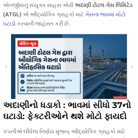
એનર્જીસનું સંયુક્ત સાહસ એવી
અદાણી ટોટલ ગેસ લિમિટેડ
(ATGL)
એ ઔદ્યોગિક ગ્રાહકો માટે
ગેસના ભાવમાં મોટો
ઘટાડો
કરવાની જાહેરાત કરી છે.
અદાણીનો ધડાકો :
ભાવમાં સીધો ₹37નો
ઘટાડો: ફેક્ટરીઓને થશે મોટો ફાયદો
કંપનીએ લીધેલા નિર્ણય મુજબ, ઔદ્યોગિક ગ્રાહકો માટે