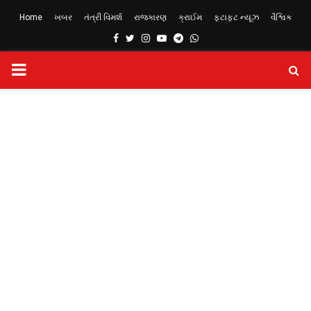
Home
ખબર
તંત્રી વિમર્શ
રાજકારણ
ક્રાઈમ
ફટાફટ ન્યૂઝ
વૈશ્વિક
Facebook
Twitter
Instagram
Youtube
Telegram
Whatsapp
PRIMARY
MENU