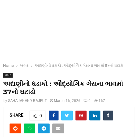
Home
ખબર
અદાણીનો ધડાકો : ઔદ્યોગિક ગેસના ભાવમાં ₹37નો ઘટાડો
ખબર
અદાણીનો ધડાકો : ઔદ્યોગિક ગેસના ભાવમાં
₹37નો ઘટાડો
by
SAHAJANAND RAJPUT
March 16, 2026
0
167
SHARE
0