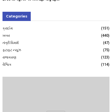
Categories
ક્રાઈમ
(151)
ખબર
(440)
તંત્રી વિમર્શ
(47)
ફટાફટ ન્યૂઝ
(75)
રાજકારણ
(123)
વૈશ્વિક
(114)