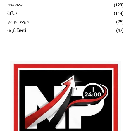
રાજકારણ
(123)
વૈશ્વિક
(114)
ફટાફટ ન્યૂઝ
(75)
તંત્રી વિમર્શ
(47)