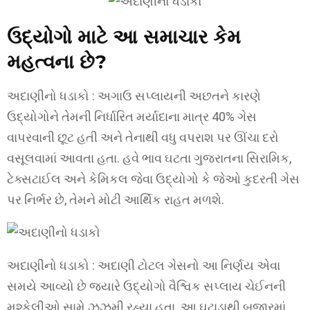
ઉદ્યોગો માટે આ સમાચાર કેમ
મહત્વના છે?
અદાણીનો ધડાકો : અગાઉ સપ્લાયની અછતને કારણે
ઉદ્યોગોને તેમની નિર્ધારિત મર્યાદાના માત્ર 40% ગેસ
વાપરવાની છૂટ હતી અને તેનાથી વધુ વપરાશ પર ઊંચા દરો
વસૂલવામાં આવતા હતા. હવે ભાવ ઘટતા ગુજરાતના સિરામિક,
ટેક્સટાઈલ અને કેમિકલ જેવા ઉદ્યોગો કે જેઓ કુદરતી ગેસ
પર નિર્ભર છે, તેમને મોટી આર્થિક રાહત મળશે.
અદાણીનો ધડાકો : અદાણી ટોટલ ગેસનો આ નિર્ણય એવા
સમયે આવ્યો છે જ્યારે ઉદ્યોગો વૈશ્વિક સપ્લાય ચેઈનની
મુશ્કેલીઓ સામે ઝઝૂમી રહ્યા હતા. આ ઘટાડાથી બજારમાં