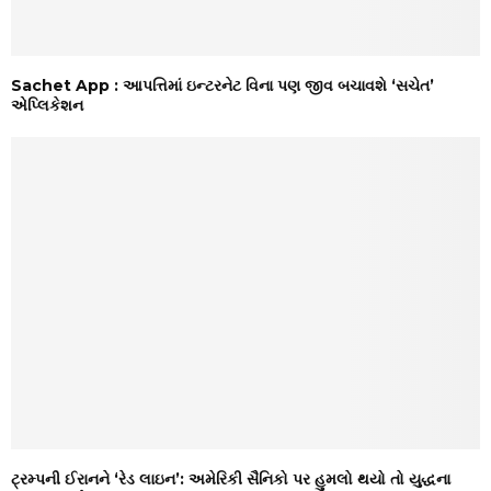
Sachet App : આપત્તિમાં ઇન્ટરનેટ વિના પણ જીવ બચાવશે ‘સચેત’
એપ્લિકેશન
ટ્રમ્પની ઈરાનને ‘રેડ લાઇન’: અમેરિકી સૈનિકો પર હુમલો થયો તો યુદ્ધના