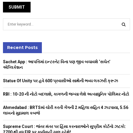
S
e
a
S
r
c
Recent Posts
E
h
f
A
Sachet App : આપત્તિમાં ઇન્ટરનેટ વિના પણ જીવ બચાવશે ‘સચેત’
o
એપ્લિકેશન
r
R
:
Statue Of Unity પર હવે 600 પ્રવાસીઓ સાથેની ભવ્ય લક્ઝરી ક્રૂઝ
C
RBI : ₹10-20 ની નોટો બદલાશે, કાગળની જગ્યા લેશે અત્યાધુનિક પોલિમર નોટો
H
Ahmedabad : BRTSમાં ચોરી કરતી ગેંગની 2 મહિલા સહિત 4 ઝડપાયા, ₹5.56
લાખનો મુદ્દામાલ કબજે
Supreme Court : જંતર મંતર પર હિંસા કરનારાઓને સુપ્રીમ કોર્ટનો ઝટકો:
2700 થી વધુ FIR પર કાર્યવાહી ચાલુ રહેશે!