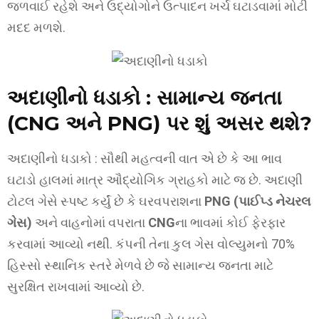
જળવાઈ રહેશે અને ઉદ્યોગોને ઉત્પાદન ખર્ચ ઘટાડવામાં મોટી
મદદ મળશે.
અદાણીનો ધડાકો :
સામાન્ય જનતા
(CNG અને PNG) પર શું અસર થશે?
અદાણીનો ધડાકો : સૌથી મહત્વની વાત એ છે કે આ ભાવ
ઘટાડો હાલમાં માત્ર ઔદ્યોગિક ગ્રાહકો માટે જ છે. અદાણી
ટોટલ ગેસે સ્પષ્ટ કર્યું છે કે ઘરવપરાશના
PNG (પાઈપ્ડ નેચરલ
ગેસ)
અને વાહનોમાં વપરાતા
CNG
ના ભાવમાં કોઈ ફેરફાર
કરવામાં આવ્યો નથી. કંપની તેના કુલ ગેસ વોલ્યુમનો 70%
હિસ્સો સ્થાનિક સ્તરે મેળવે છે જે સામાન્ય જનતા માટે
સુરક્ષિત રાખવામાં આવ્યો છે.