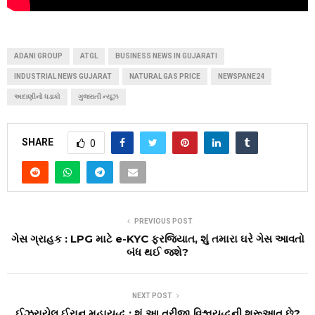
ADANI GROUP
ATGL
BUSINESS NEWS IN GUJARATI
INDUSTRIAL NEWS GUJARAT
NATURAL GAS PRICE
NEWSPANE24
અદાણીનો ધડાકો
ગુજરાતી ન્યૂઝ
SHARE
0
PREVIOUS POST
ગેસ ગ્રાહક : LPG માટે e-KYC ફરજિયાત, શું તમારા ઘરે ગેસ આવતો
બંધ થઈ જશે?
NEXT POST
ઈઝરાયેલ ઈરાન મહાયુદ્ધ : શું આ ત્રીજા વિશ્વયુદ્ધની શરૂઆત છે?