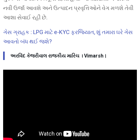
નવી ઉર્જા આવશે અને ઉત્પાદન પ્રવૃત્તિઓને વેગ મળશે તેવી
આશા સેવાઈ રહી છે.
ગેસ ગ્રાહક : LPG માટે e-KYC ફરજિયાત, શું તમારા ઘરે ગેસ
આવતો બંધ થઈ જશે?
અરવિંદ કેજરીવાલ રાજકીય મારિચ । Vimarsh।