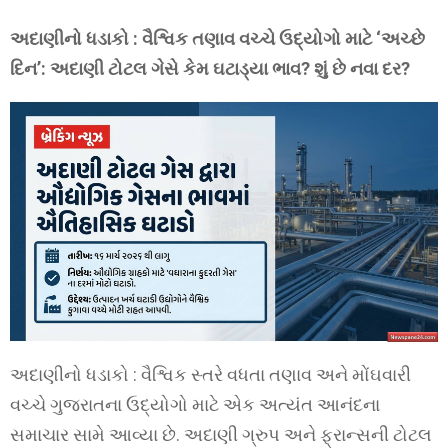
અદાણીનો ધડાકો : વૈશ્વિક તણાવ વચ્ચે ઉદ્યોગો માટે ‘અચ્છે
દિન’: અદાણી ટોટલ ગેસે કેમ ઘટાડ્યા ભાવ? શું છે નવા દર?
અદાણીનો ધડાકો : વૈશ્વિક સ્તરે વધતા તણાવ અને મોંઘવારી
વચ્ચે ગુજરાતના ઉદ્યોગો માટે એક અત્યંત આનંદના
સમાચાર સામે આવ્યા છે. અદાણી ગ્રુપ અને ફ્રાન્સની ટોટલ