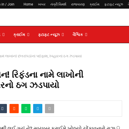
 in / Join
Home
ખબર
તંત્રી વિમર્શ
રાજકારણ
ક્રાઈમ
ફટાફટ ન્યૂઝ
ણ
ક્રાઈમ
ફટાફટ ન્યૂઝ
વૈશ્વિક
ામે લાખોની છેતરપિંડીનો પર્દાફાશ, બિહારનો ઠગ ઝડપાયો
ન! રિફંડના નામે લાખોની
િહારનો ઠગ ઝડપાયો
નથી લઈ ગયું ને? સાયબર ક્રાઈમે ખોલ્યો ચોંકાવનારો રાઝ
🔍