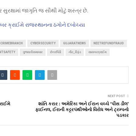
ક્ષામાં જાગૃતિ જ સૌથી મોટું શસ્ત્ર છે.
બર ક્રાઈમે રાજસ્થાનના ઠગોને દબોચ્યા
RCRIMEBRANCH
CYBERSECURITY
GUJARATNEWS
NEETREFUNDFRAUD
NTSAFETY
ગુજરાતીસમાચાર
છેતરપિંડી
નીટ_રિફંડ
સાયબરક્રાઈમ
NEXT POST
રાઈમે
શાંતિ કરાર : અમેરિકા અને ઈરાન વચ્ચે ‘પીસ ડીલ’
ફાઈનલ, ઈરાની કટ્ટરપંથીઓનો વિરોધ અને ટ્રમ્પનો
પડકાર