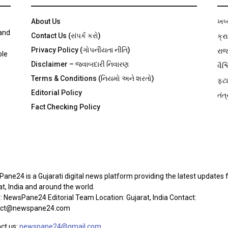
About Us
ખબ
 and
Contact Us (સંપર્ક કરો)
ક્ર
Privacy Policy (ગોપનીયતા નીતિ)
રા
ble
Disclaimer – જવાબદારી નિવારણ
વૈશ્
Terms & Conditions (નિયમો અને શરતો)
ફટા
Editorial Policy
તંત્
Fact Checking Policy
OUT US
ane24 is a Gujarati digital news platform providing the latest updates
at, India and around the world.
r: NewsPane24 Editorial Team Location: Gujarat, India Contact:
act@newspane24.com
ct us:
newspane24@gmail.com