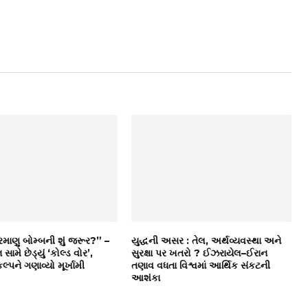
પરમાણુ બોમ્બની શું જરૂર?” –
યુદ્ધની અસર : તેલ, અર્થવ્યવસ્થા અને
 સામે છેડ્યું ‘કોલ્ડ વોર’,
સુરક્ષા પર ખતરો ? ઈઝરાયેલ–ઈરાન
લ્પને ગણાવ્યો મૂર્ખામી
તણાવ વધતા વિશ્વમાં આર્થિક સંકટની
આશંકા