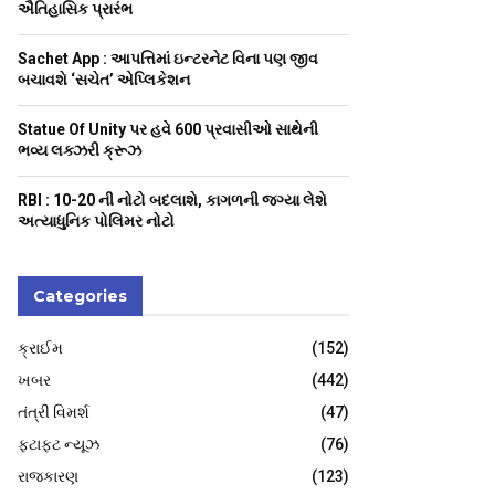
H
ઐતિહાસિક પ્રારંભ
Sachet App : આપત્તિમાં ઇન્ટરનેટ વિના પણ જીવ
બચાવશે ‘સચેત’ એપ્લિકેશન
Statue Of Unity પર હવે 600 પ્રવાસીઓ સાથેની
ભવ્ય લક્ઝરી ક્રૂઝ
RBI : ₹10-20 ની નોટો બદલાશે, કાગળની જગ્યા લેશે
અત્યાધુનિક પોલિમર નોટો
Categories
ક્રાઈમ
(152)
ખબર
(442)
તંત્રી વિમર્શ
(47)
ફટાફટ ન્યૂઝ
(76)
રાજકારણ
(123)