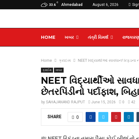
C
Ahmedabad
August 6, 2026
Sign
33.6
HOME
ખબર
તંત્રી વિમર્શ
રાજકાર
Home
ક્રાઈમ
NEET વિદ્યાર્થીઓ સાવધાન! રિફંડના ન
ક્રાઈમ
ખબર
NEET વિદ્યાર્થીઓ સાવધા
છેતરપિંડીનો પર્દાફાશ, બ
by
SAHAJANAND RAJPUT
June 15, 2026
0
42
SHARE
0
💸
NEET રિફંડના તમારા પૈસા કોઈ બીજું તો 