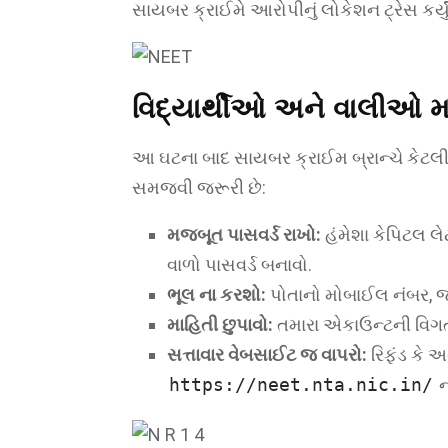
સાયબર ક્રાઈમે આરોપીનું લોકેશન ટ્રેસ કર્યુ
વિદ્યાર્થીઓ અને વાલીઓ મ
આ ઘટના બાદ સાયબર ક્રાઈમ બ્રાન્ચે કેટલી
સમજવી જરૂરી છે:
મજબૂત પાસવર્ડ રાખો:
હંમેશા કેપિટલ લે
વાળો પાસવર્ડ બનાવો.
ભૂલ ના કરશો:
પોતાનો મોબાઈલ નંબર, જન
માહિતી છુપાવો:
તમારા એકાઉન્ટની વિગતો
સત્તાવાર વેબસાઈટ જ વાપરો:
રિફંડ કે અ
https://neet.nta.nic.in/
ન