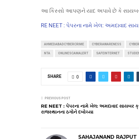
આ કિસ્સો આપણને યાદ અપાવે છે કે સાયબર સુર
RE NEET : પેપરના નામે ખેલ: અમદાવાદ સાય
AHMEDABADCYBERCRIME
CYBERAWARENESS
CYBE
NTA
ONLINESCAMALERT
SAFEINTERNET
STUDE
SHARE
0
PREVIOUS POST
RE NEET : પેપરના નામે ખેલ: અમદાવાદ સાયબર ક્
રાજસ્થાનના ઠગોને દબોચ્યા
SAHAJANAND RAJPUT