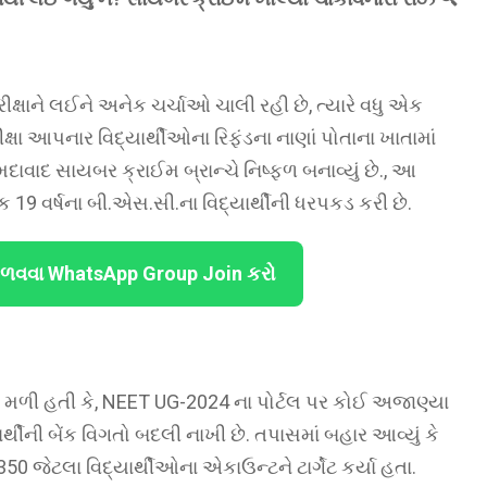
ક્ષાને લઈને અનેક ચર્ચાઓ ચાલી રહી છે, ત્યારે વધુ એક
ક્ષા આપનાર વિદ્યાર્થીઓના રિફંડના નાણાં પોતાના ખાતામાં
દાવાદ સાયબર ક્રાઈમ બ્રાન્ચે નિષ્ફળ બનાવ્યું છે., આ
 19 વર્ષના બી.એસ.સી.ના વિદ્યાર્થીની ધરપકડ કરી છે.
ેળવવા WhatsApp Group Join કરો
 મળી હતી કે, NEET UG-2024 ના પોર્ટલ પર કોઈ અજાણ્યા
્થીની બેંક વિગતો બદલી નાખી છે. તપાસમાં બહાર આવ્યું કે
0 જેટલા વિદ્યાર્થીઓના એકાઉન્ટને ટાર્ગેટ કર્યા હતા.