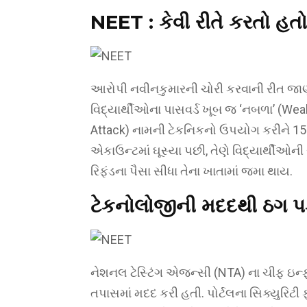
NEET :
કેવી રીતે કરતો હત
આરોપી નવીનકુમારની ચોરી કરવાની રીત જાણીન
વિદ્યાર્થીઓના પાસવર્ડ ખૂબ જ ‘નબળા’ (Weak
Attack) નામની ટેકનિકનો ઉપયોગ કરીને 150 
એકાઉન્ટમાં ઘૂસ્યા પછી, તેણે વિદ્યાર્થીઓની
રિફંડના પૈસા સીધા તેના ખાતામાં જમા થાય.
ટેકનોલોજીની મદદથી ઠગ પ
નેશનલ ટેસ્ટિંગ એજન્સી (NTA) ના ચીફ ઇન્
તપાસમાં મદદ કરી હતી. પોર્ટલના સિક્યુરિટી ફ