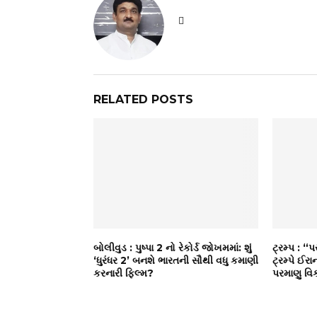
RELATED POSTS
બોલીવુડ : પુષ્પા 2 નો રેકોર્ડ જોખમમાં: શું
ટ્રમ્પ : “
‘ધુરંધર 2’ બનશે ભારતની સૌથી વધુ કમાણી
ટ્રમ્પે ઈરાન
કરનારી ફિલ્મ?
પરમાણુ વિક