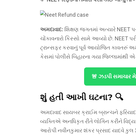
અમદાવાદ:
શિક્ષણ જગતમાં અત્યારે NEET પરી
ચોંકાવનારો કિસ્સો સામે આવ્યો છે. NEET પરી
ટ્રાન્સફર કરવાનું પૂર્વ આયોજિત કાવતરું અમ
કેસમાં પોલીસે બિહારના ગયા જિલ્લામાંથી એક
🚨 ઝડપી સમાચાર મ
શું હતી આખી ઘટના? 🔍
અમદાવાદ સાયબર ક્રાઈમ બ્રાન્ચને ફરિયાદ
વ્યક્તિએ અનધિકૃત રીતે લોગિન કરીને વિદ્યાર
આરોપી નવીનકુમાર શંકર પ્રસાદ યાદવે કુલ 35