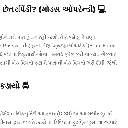
ો છેતરપિંડી? (મોડસ ઓપરેન્ડી) 💻
ે તમે પણ હેરાન રહી જશો. તેણે જોયું કે ઘણા
 Passwords) હતા. તેણે ‘બ્રુટફોર્સ અટેક’ (Brute Force
જેટલા વિદ્યાર્થીઓના પાસવર્ડ ક્રેક કરી નાખ્યા. એકવાર
 સાચી બેંક વિગતો હટાવી પોતાની બેંક વિગતો ભરી દીધી, જેથી
કડાયો 🚔
ફોર્મેશન સિક્યુરિટી ઓફિસર (CISO) એ આ ગંભીર ગુનાની
ીચર્સ દ્વારા જનરેટ થયેલા ‘ડિજિટલ ફૂટપ્રિન્ટ્સ’ ના આધારે