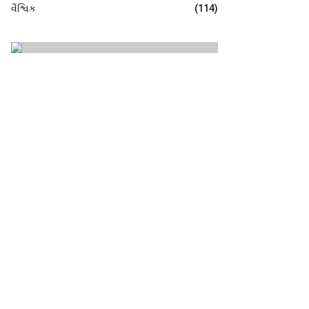
વૈશ્વિક
(114)