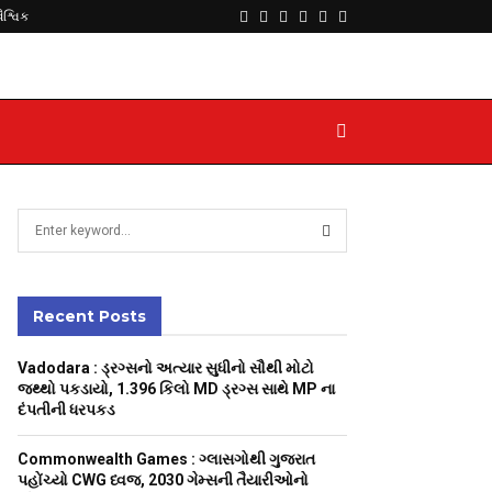
Facebook
Twitter
Instagram
Youtube
Telegram
Whatsapp
વૈશ્વિક
S
e
a
S
r
c
Recent Posts
E
h
f
A
Vadodara : ડ્રગ્સનો અત્યાર સુધીનો સૌથી મોટો
o
જથ્થો પકડાયો, 1.396 કિલો MD ડ્રગ્સ સાથે MP ના
r
R
દંપતીની ધરપકડ
:
C
Commonwealth Games : ગ્લાસગોથી ગુજરાત
પહોંચ્યો CWG ધ્વજ, 2030 ગેમ્સની તૈયારીઓનો