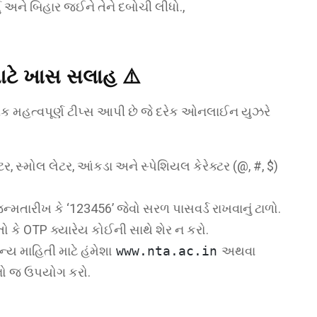
ં અને બિહાર જઈને તેને દબોચી લીધો.,
ાટે ખાસ સલાહ ⚠️
ક મહત્વપૂર્ણ ટીપ્સ આપી છે જે દરેક ઓનલાઈન યુઝરે
ટર, સ્મોલ લેટર, આંકડા અને સ્પેશિયલ કેરેક્ટર (@, #, $)
્મતારીખ કે ‘123456’ જેવો સરળ પાસવર્ડ રાખવાનું ટાળો.
 કે OTP ક્યારેય કોઈની સાથે શેર ન કરો.
ન્ય માહિતી માટે હંમેશા
www.nta.ac.in
અથવા
ો જ ઉપયોગ કરો.