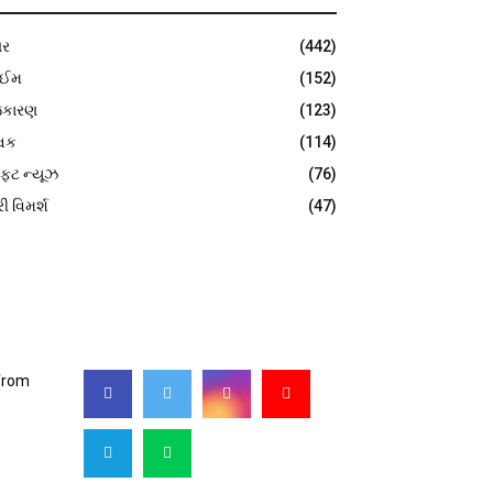
ર
(442)
ાઈમ
(152)
જકારણ
(123)
વિક
(114)
ફટ ન્યૂઝ
(76)
રી વિમર્શ
(47)
FOLLOW US
 from