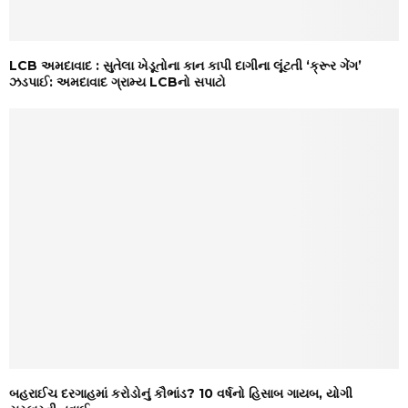
LCB અમદાવાદ : સુતેલા ખેડૂતોના કાન કાપી દાગીના લૂંટતી ‘ક્રૂર ગેંગ’
ઝડપાઈ: અમદાવાદ ગ્રામ્ય LCBનો સપાટો
બહરાઈચ દરગાહમાં કરોડોનું કૌભાંડ? 10 વર્ષનો હિસાબ ગાયબ, યોગી