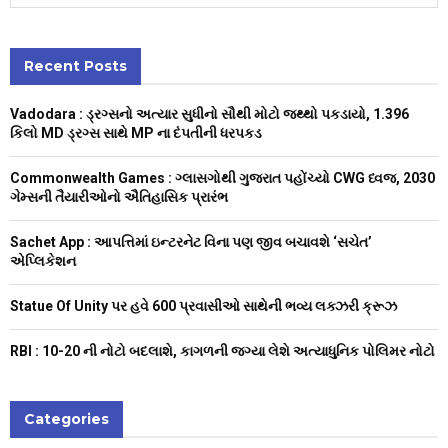
a
S
r
c
Recent Posts
E
h
f
A
Vadodara : ડ્રગ્સનો અત્યાર સુધીનો સૌથી મોટો જથ્થો પકડાયો, 1.396
o
કિલો MD ડ્રગ્સ સાથે MP ના દંપતીની ધરપકડ
r
R
:
Commonwealth Games : ગ્લાસગોથી ગુજરાત પહોંચ્યો CWG ધ્વજ, 2030
C
ગેમ્સની તૈયારીઓનો ઐતિહાસિક પ્રારંભ
H
Sachet App : આપત્તિમાં ઇન્ટરનેટ વિના પણ જીવ બચાવશે ‘સચેત’
એપ્લિકેશન
Statue Of Unity પર હવે 600 પ્રવાસીઓ સાથેની ભવ્ય લક્ઝરી ક્રૂઝ
RBI : ₹10-20 ની નોટો બદલાશે, કાગળની જગ્યા લેશે અત્યાધુનિક પોલિમર નોટો
Categories