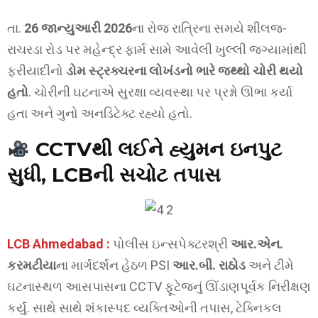
તા.
26 જાન્યુઆરી 2026
ના રોજ રાત્રિના સમયે શીલજ-
રાચરડા રોડ પર મહેન્દ્ર ફાર્મ સામે આવેલી ખુલ્લી જગ્યામાંથી
ફરીયાદીનો
ડોમ સ્ટ્રક્ચરના લોખંડનો ભારે જથ્થો ચોરી થયો
હતો
. ચોરીની ઘટનાએ સુરક્ષા વ્યવસ્થા પર પ્રશ્નો ઊભા કર્યા
હતા અને ગુનો અનડિટેક્ટ રહ્યો હતો.
CCTVથી લઈને હ્યુમન ઇનપુટ
સુધી, LCBની સચોટ તપાસ
LCB Ahmedabad :
પોલીસ ઇન્સપેક્ટરશ્રી
આર.એન.
કરમટીયા
ના માર્ગદર્શન હેઠળ PSI
આર.બી. રાઠોડ
અને ટીમે
ઘટનાસ્થળ આસપાસના CCTV ફૂટેજનું ઊંડાણપૂર્વક નિરીક્ષણ
કર્યું. સાથે સાથે શંકાસ્પદ વ્યક્તિઓની તપાસ, ટેક્નિકલ