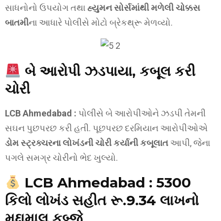
સાધનોનો ઉપયોગ તથા
હ્યુમન સોર્સમાંથી મળેલી ચોક્કસ
બાતમી
ના આધારે પોલીસે મોટો બ્રેકથ્રૂ મેળવ્યો.
બે આરોપી ઝડપાયા, કબૂલ કરી
ચોરી
LCB Ahmedabad :
પોલીસે બે આરોપીઓને ઝડપી તેમની
સઘન પુછપરછ કરી હતી. પૂછપરછ દરમિયાન આરોપીઓએ
ડોમ સ્ટ્રક્ચરના લોખંડની ચોરી કર્યાની કબૂલાત
આપી, જેના
પગલે સમગ્ર ચોરીનો ભેદ ખુલ્યો.
LCB Ahmedabad :
5300
કિલો લોખંડ સહીત રૂ.9.34 લાખનો
મુદ્દામાલ કબ્જે