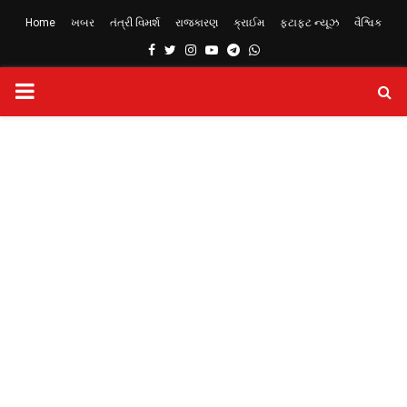
Home
ખબર
તંત્રી વિમર્શ
રાજકારણ
ક્રાઈમ
ફટાફટ ન્યૂઝ
વૈશ્વિક
Facebook
Twitter
Instagram
Youtube
Telegram
Whatsapp
PRIMARY
MENU