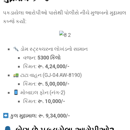
પકડાયેલા આરોપીઓ પાસેથી પોલીસે નીચે મુજબનો મુદ્દામાલ
કબ્જે કર્યો:
ડોમ સ્ટ્રક્ચરના લોખંડનો સામાન
વજન:
5300 કિલો
કિંમત:
રૂ. 4,24,000/-
ટાટા વાહન (GJ-04 AW-8190)
કિંમત:
રૂ. 5,00,000/-
મોબાઇલ ફોન (નંગ-2)
કિંમત:
રૂ. 10,000/-
કુલ મુદ્દામાલ: રૂ. 9,34,000/-