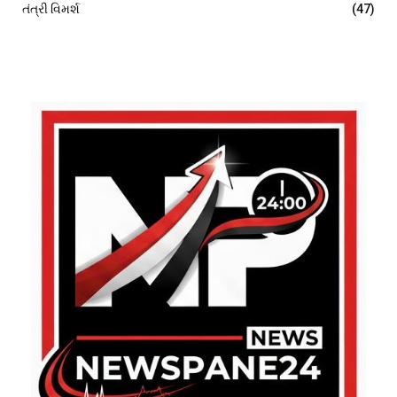
તંત્રી વિમર્શ
(47)