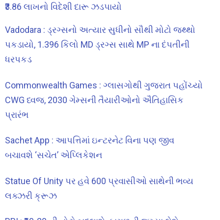
₹3.86 લાખનો વિદેશી દારૂ ઝડપાયો
Vadodara : ડ્રગ્સનો અત્યાર સુધીનો સૌથી મોટો જથ્થો
પકડાયો, 1.396 કિલો MD ડ્રગ્સ સાથે MP ના દંપતીની
ધરપકડ
Commonwealth Games : ગ્લાસગોથી ગુજરાત પહોંચ્યો
CWG ધ્વજ, 2030 ગેમ્સની તૈયારીઓનો ઐતિહાસિક
પ્રારંભ
Sachet App : આપત્તિમાં ઇન્ટરનેટ વિના પણ જીવ
બચાવશે ‘સચેત’ એપ્લિકેશન
Statue Of Unity પર હવે 600 પ્રવાસીઓ સાથેની ભવ્ય
લક્ઝરી ક્રૂઝ