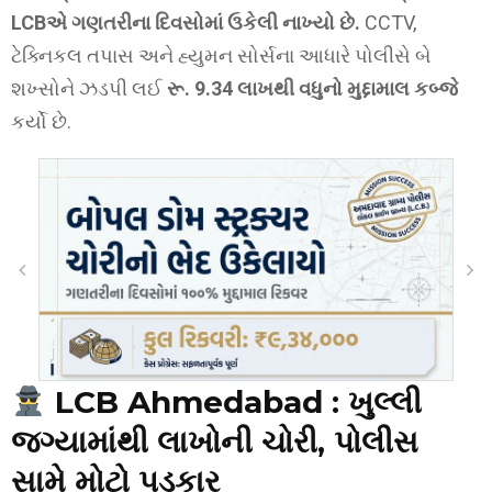
LCBએ ગણતરીના દિવસોમાં ઉકેલી નાખ્યો છે.
CCTV,
ટેક્નિકલ તપાસ અને હ્યુમન સોર્સના આધારે પોલીસે બે
શખ્સોને ઝડપી લઈ
રૂ. 9.34 લાખથી વધુનો મુદ્દામાલ કબ્જે
કર્યો છે.
LCB Ahmedabad :
ખુલ્લી
જગ્યામાંથી લાખોની ચોરી, પોલીસ
સામે મોટો પડકાર