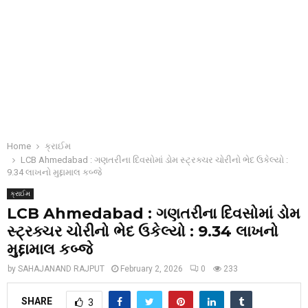
Home
ક્રાઈમ
LCB Ahmedabad : ગણતરીના દિવસોમાં ડોમ સ્ટ્રક્ચર ચોરીનો ભેદ ઉકેલ્યો :
9.34 લાખનો મુદ્દામાલ કબ્જે
ક્રાઈમ
LCB Ahmedabad : ગણતરીના દિવસોમાં ડોમ
સ્ટ્રક્ચર ચોરીનો ભેદ ઉકેલ્યો : 9.34 લાખનો
મુદ્દામાલ કબ્જે
by
SAHAJANAND RAJPUT
February 2, 2026
0
233
SHARE
3