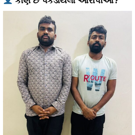
કોણ છે પકડાયેલા આરોપીઓ?