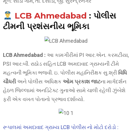
મૂળ: સાડા ગામ, તા. દસાડા, જી. સુરેન્દ્રનગર
LCB Ahmedabad
:
પોલીસ
ટીમની પ્રશંસનીય ભૂમિકા
LCB Ahmedabad :
આ કામગીરીમાં PI આર.એન. કરમટીયા,
PSI આર.બી. રાઠોડ સહિત LCB અમદાવાદ ગ્રામ્યની ટીમે
મહત્વની ભૂમિકા ભજવી. ઇ. પોલીસ મહાનિરીક્ષક સુ.શ્રી
વિધિ
ચૌધરી
અને પોલીસ અધિક્ષક
ઓમ પ્રકાશ જાટ
ના માર્ગદર્શન
હેઠળ જિલ્લામાં અનડિટેક્ટ ગુનાઓ સામે ચાલી રહેલી ઝુંબેશે
ફરી એક વખત પોતાનો પ્રભાવ દર્શાવ્યો.
રૂપાલમાં અમદાવાદ ગ્રામ્ય LCB પોલીસ નો મોટો દરોડો :