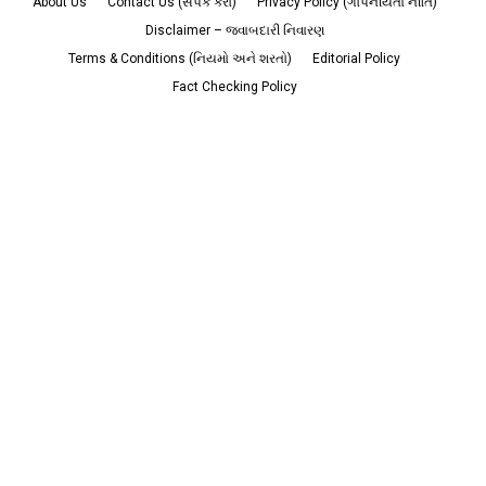
About Us
Contact Us (સંપર્ક કરો)
Privacy Policy (ગોપનીયતા નીતિ)
Disclaimer – જવાબદારી નિવારણ
Terms & Conditions (નિયમો અને શરતો)
Editorial Policy
Fact Checking Policy