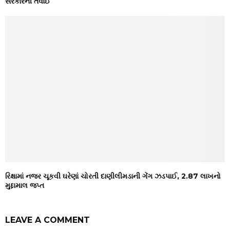
સરકારની તવાઈ
રિક્ષામાં નજર ચૂકવી ઘરેણાં ચોરતી દાણીલીમડાની ગેંગ ઝડપાઈ, ₹2.87 લાખનો
મુદ્દામાલ જપ્ત
LEAVE A COMMENT