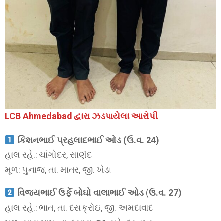
LCB Ahmedabad દ્વારા ઝડપાયેલા આરોપી
કિશનભાઈ પ્રહલાદભાઈ ઓડ (ઉ.વ. 24)
હાલ રહે.: ચાંગોદર, સાણંદ
મૂળ: પુનાજ, તા. માતર, જી. ખેડા
વિજયભાઈ ઉર્ફે બોઘો વાલાભાઈ ઓડ (ઉ.વ. 27)
હાલ રહે.: ભાત, તા. દસક્રોઇ, જી. અમદાવાદ