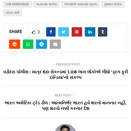
LCB AHMDABAD
અમદાવાદ પોલીસ
એલસીબી અમદાવાદ ગ્રામ્ય
ગુજરાત પોલીસ
બોપલ ચોરી
SHARE
3
PREVIOUS POST
વડોદરા પોલીસ : માત્ર 60 સેકન્ડમાં 1.08 લાખ લોકોએ લીધો ‘ડ્રગ ફ્રી
ઇન્ડિયા’નો સંકલ્પ
NEXT POST
ભારત અમેરિકા ટ્રેડ ડીલ : આત્મનિર્ભર ભારત હવે શરતો માનનાર નહીં,
પણ શરતો નક્કી કરનાર દેશ