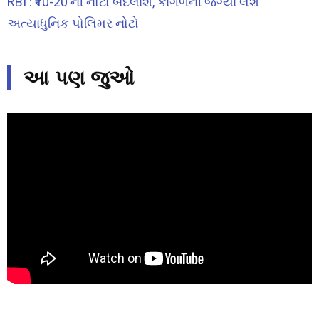
RBI : ₹10-20 ની નોટો બદલાશે, કાગળની જગ્યા લેશે
અત્યાધુનિક પોલિમર નોટો
આ પણ જુઓ