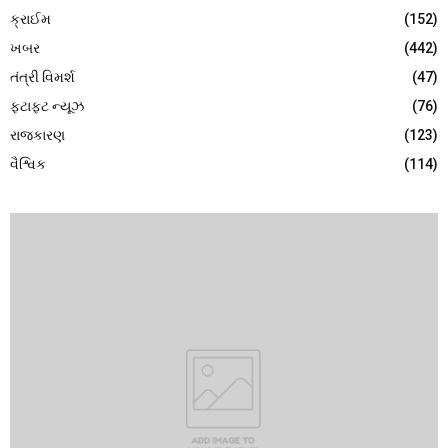
ક્રાઈમ
(152)
ખબર
(442)
તંત્રી વિમર્શ
(47)
ફટાફટ ન્યૂઝ
(76)
રાજકારણ
(123)
વૈશ્વિક
(114)