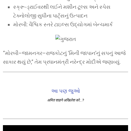
સ્ક્રૂ-ડ્રાઈવરથી લઈને મશીન ટૂલ્સ અને સ્પેસ
ટેક્નોલોજી સુધીના પાર્ટ્સનું ઉત્પાદન
મોરબી: વૈશ્વિક સ્તરે ટાઇલ્સ ઉદ્યોગમાં બેન્ચમાર્ક
“મોરબી–જામનગર–રાજકોટનું ‘મિની જાપાન’નું સપનું આજે
સાકાર થયું છે,” તેમ પ્રધાનમંત્રી નરેન્દ્ર મોદીએ જણાવ્યું.
આ પણ જુઓ
अमित शाहने अखिलेश को…?