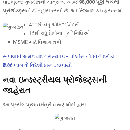
વાઇબ્રન્ટ ગુજરાતની યાત્રાએ આજે
98,000 પૂર્ણ થયેલા
પ્રોજેક્ટ્સ
નો ઈતિહાસ રચ્યો છે. આ રિજનલ કોન્ફરન્સમાં:
400થી વધુ એક્ઝિબિટર્સ
16થી વધુ દેશોના પ્રતિનિધિઓ
MSME માટે વિશાળ તકો
રૂપાલમાં અમદાવાદ ગ્રામ્ય LCB પોલીસ નો મોટો દરોડો :
₹3.86 લાખનો વિદેશી દારૂ ઝડપાયો
નવા ઇન્ડસ્ટ્રીયલ પ્રોજેક્ટ્સની
જાહેરાત
આ પ્રસંગે પ્રધાનમંત્રી નરેન્દ્દ મોદી દ્વારા: