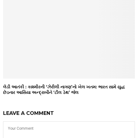
લેડી આતંકી : કાશ્મીરની ‘ઝેરીલી નાગણ’નો ખેલ ખતમ: ભારત સામે યુદ્ધ
છેડનાર આસિયા અન્દ્રાબીને ‘ટીલ ડેથ’ જેલ
LEAVE A COMMENT