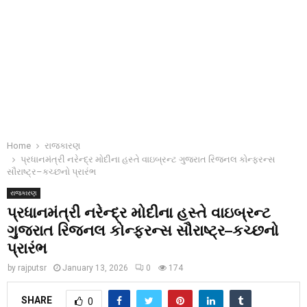
Home
રાજકારણ
પ્રધાનમંત્રી નરેન્દ્ર મોદીના હસ્તે વાઇબ્રન્ટ ગુજરાત રિજનલ કોન્ફરન્સ
સૌરાષ્ટ્ર–કચ્છનો પ્રારંભ
રાજકારણ
પ્રધાનમંત્રી નરેન્દ્ર મોદીના હસ્તે વાઇબ્રન્ટ
ગુજરાત રિજનલ કોન્ફરન્સ સૌરાષ્ટ્ર–કચ્છનો
પ્રારંભ
by
rajputsr
January 13, 2026
0
174
SHARE
0