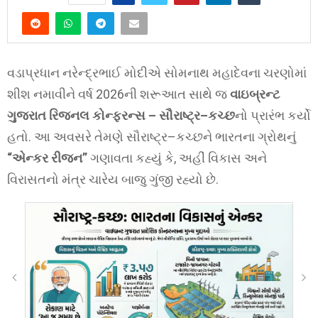
વડાપ્રધાન નરેન્દ્રભાઈ મોદીએ સોમનાથ મહાદેવના ચરણોમાં
શીશ નમાવીને વર્ષ 2026ની શરૂઆત સાથે જ
વાઇબ્રન્ટ
ગુજરાત રિજનલ કોન્ફરન્સ – સૌરાષ્ટ્ર–કચ્છ
નો પ્રારંભ કર્યો
હતો. આ અવસરે તેમણે સૌરાષ્ટ્ર–કચ્છને ભારતના ગ્રોથનું
“એન્કર રીજન”
ગણાવતા કહ્યું કે, અહીં વિકાસ અને
વિરાસતનો મંત્ર ચારેય બાજુ ગુંજી રહ્યો છે.