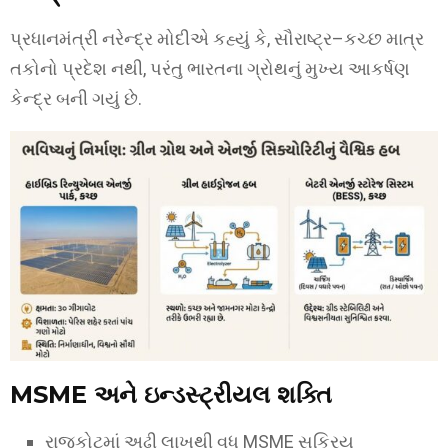
પ્રધાનમંત્રી નરેન્દ્ર મોદીએ કહ્યું કે, સૌરાષ્ટ્ર–કચ્છ માત્ર
તકોનો પ્રદેશ નથી, પરંતુ ભારતના ગ્રોથનું મુખ્ય આકર્ષણ
કેન્દ્ર બની ગયું છે.
MSME અને ઇન્ડસ્ટ્રીયલ શક્તિ
રાજકોટમાં અઢી લાખથી વધુ MSME સક્રિય