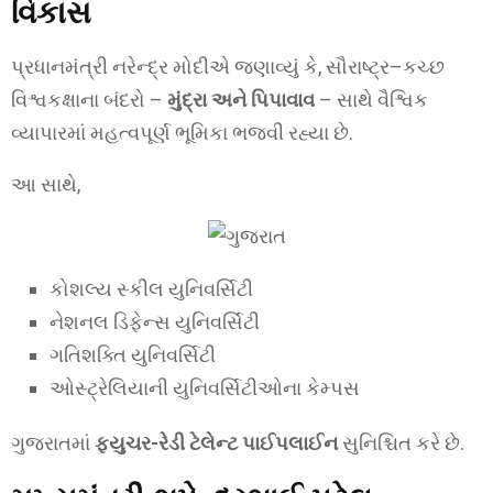
વિકાસ
પ્રધાનમંત્રી નરેન્દ્ર મોદીએ જણાવ્યું કે, સૌરાષ્ટ્ર–કચ્છ
વિશ્વકક્ષાના બંદરો –
મુંદ્રા અને પિપાવાવ
– સાથે વૈશ્વિક
વ્યાપારમાં મહત્વપૂર્ણ ભૂમિકા ભજવી રહ્યા છે.
આ સાથે,
કોશલ્ય સ્કીલ યુનિવર્સિટી
નેશનલ ડિફેન્સ યુનિવર્સિટી
ગતિશક્તિ યુનિવર્સિટી
ઓસ્ટ્રેલિયાની યુનિવર્સિટીઓના કેમ્પસ
ગુજરાતમાં
ફ્યુચર-રેડી ટેલેન્ટ પાઈપલાઈન
સુનિશ્ચિત કરે છે.