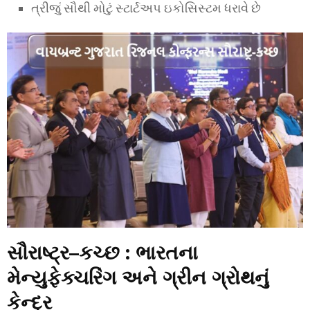
ત્રીજું સૌથી મોટું સ્ટાર્ટઅપ ઇકોસિસ્ટમ ધરાવે છે
સૌરાષ્ટ્ર–કચ્છ : ભારતના
મેન્યુફેક્ચરિંગ અને ગ્રીન ગ્રોથનું
કેન્દ્ર