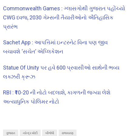
Commonwealth Games : ગ્લાસગોથી ગુજરાત પહોંચ્યો
CWG ધ્વજ, 2030 ગેમ્સની તૈયારીઓનો ઐતિહાસિક
પ્રારંભ
Sachet App : આપત્તિમાં ઇન્ટરનેટ વિના પણ જીવ
બચાવશે ‘સચેત’ એપ્લિકેશન
Statue Of Unity પર હવે 600 પ્રવાસીઓ સાથેની ભવ્ય
લક્ઝરી ક્રૂઝ
RBI : ₹10-20 ની નોટો બદલાશે, કાગળની જગ્યા લેશે
અત્યાધુનિક પોલિમર નોટો
ગુજરાત
નરેન્દ્ર મોદી
બીજેપી
રાજકારણ