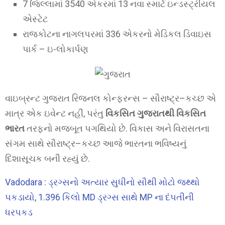
7 જિલ્લામાં 3540 એકરમાં 13 નવા સ્માર્ટ ઇન્ડસ્ટ્રીયલ
એસ્ટેટ
રાજકોટના નાગલપરમાં 336 એકરનો મેડિકલ ડિવાઇસ
પાર્ક – ઇ-લોકાર્પણ
વાઇબ્રન્ટ ગુજરાત રિજનલ કોન્ફરન્સ – સૌરાષ્ટ્ર–કચ્છ એ
માત્ર એક ઇવેન્ટ નહીં, પરંતુ
વિકસિત ગુજરાતથી વિકસિત
ભારત
તરફનો મજબૂત પગથિયો છે. વિકાસ અને વિરાસતના
સંગમ સાથે સૌરાષ્ટ્ર–કચ્છ આજે ભારતના ભવિષ્યનું
દિશાસૂચક બની રહ્યું છે.
Vadodara : ડ્રગ્સનો અત્યાર સુધીનો સૌથી મોટો જથ્થો
પકડાયો, 1.396 કિલો MD ડ્રગ્સ સાથે MP ના દંપતીની
ધરપકડ