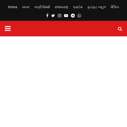
Home
ખબર
તંત્રી વિમર્શ
રાજકારણ
ક્રાઈમ
ફટાફટ ન્યૂઝ
વૈશ્વિક
Facebook
Twitter
Instagram
Youtube
Telegram
Whatsapp
PRIMARY
MENU