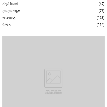
તંત્રી વિમર્શ
(47)
ફટાફટ ન્યૂઝ
(76)
રાજકારણ
(123)
વૈશ્વિક
(114)