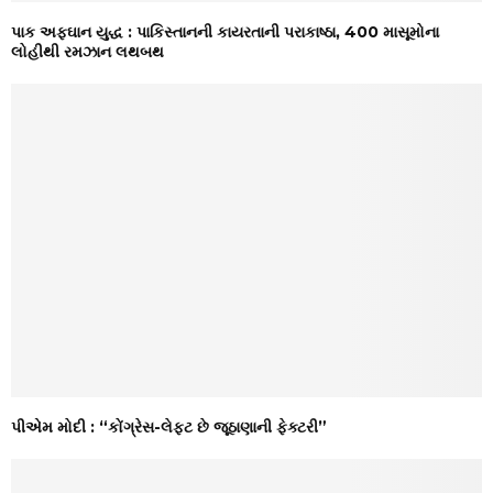
પાક અફઘાન યુદ્ધ : પાકિસ્તાનની કાયરતાની પરાકાષ્ઠા, 400 માસૂમોના
લોહીથી રમઝાન લથબથ
પીએમ મોદી : “કોંગ્રેસ-લેફ્ટ છે જૂઠાણાની ફેક્ટરી”