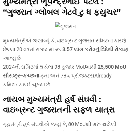
મુખ્યમંત્રી ભૂપેન્દ્રભાઈ પટેલ :
“ગુજરાત ગ્લોબલ ગેટવે ટુ ધ ફ્યુચર”
મુખ્યમંત્રીએ જણાવ્યું કે, વાઇબ્રન્ટ ગુજરાત સમિટના કારણે
છેલ્લા 20 વર્ષમાં રાજ્યમાં
રૂ. 3.57 લાખ કરોડનું વિદેશી રોકાણ
આવ્યું છે.
2024ની સમિટમાં થયેલા 98 હજાર MoUમાંથી
25,500 MoU
સૌરાષ્ટ્ર–કચ્છના
હતા અને 78% પ્રોજેક્ટ્સAlready
કમિશન્ડ થઈ ચૂક્યા છે.
નાયબ મુખ્યમંત્રી હર્ષ સંઘવી :
વાઇબ્રન્ટ ગુજરાતની સફળ યાત્રા
ગૃહમંત્રી હર્ષ સંઘવીએ કહ્યું કે, 80 MoUથી શરૂ થયેલી