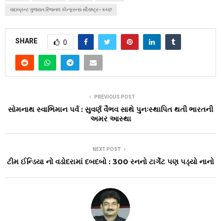
વાઇબ્રન્ટ ગુજરાત રિજનલ કોન્ફરન્સ સૌરાષ્ટ્ર–કચ્છ
SHARE
0
PREVIOUS POST
સોમનાથ સ્વાભિમાન પર્વ : સુવર્ણ વૈભવ સાથે પુનઃસ્થાપિત થતી ભારતની
અમર આસ્થા
NEXT POST
ટીમ ઈન્ડિયા નો વડોદરામાં દબદબો : 300 રનનો ટાર્ગેટ પણ પડ્યો નાનો