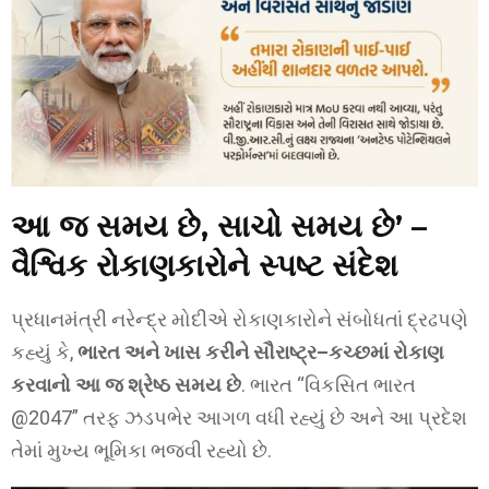
આ જ સમય છે, સાચો સમય છે’ –
વૈશ્વિક રોકાણકારોને સ્પષ્ટ સંદેશ
પ્રધાનમંત્રી નરેન્દ્ર મોદીએ રોકાણકારોને સંબોધતાં દ્રઢપણે
કહ્યું કે,
ભારત અને ખાસ કરીને સૌરાષ્ટ્ર–કચ્છમાં રોકાણ
કરવાનો આ જ શ્રેષ્ઠ સમય છે
. ભારત “વિકસિત ભારત
@2047” તરફ ઝડપભેર આગળ વધી રહ્યું છે અને આ પ્રદેશ
તેમાં મુખ્ય ભૂમિકા ભજવી રહ્યો છે.