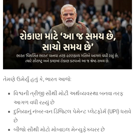
તેમણે ઉમેર્યું હતું કે, ભારત આજે:
વિશ્વની ત્રીજી સૌથી મોટી અર્થવ્યવસ્થા બનવા તરફ
આગળ વધી રહ્યું છે
દુનિયાનું નંબર-વન ડિજિટલ પેમેન્ટ પ્લેટફોર્મ (UPI) ધરાવે
છે
બીજો સૌથી મોટો મોબાઇલ મેન્યુફેક્ચરર છે