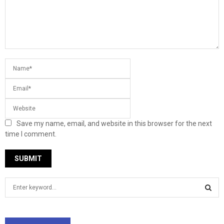
Save my name, email, and website in this browser for the next
time I comment.
S
e
a
S
r