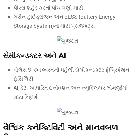
પેરિસ શહેર કરતાં પાંચ ગણો મોટો
ગ્રીન હાઈડ્રોજન અને BESS (Battery Energy
Storage System)ના મોટા પ્રોજેક્ટ્સ
સેમીકન્ડક્ટર અને AI
ધોલેરા SIRમાં ભારતની પહેલી સેમીકન્ડક્ટર ફેબ્રિકેશન
ફેસિલિટી
AI, ડેટા આધારિત ઇનોવેશન અને ન્યુક્લિયર એનર્જીમાં
મોટા રિફોર્મ
વૈશ્વિક કનેક્ટિવિટી અને માનવબળ