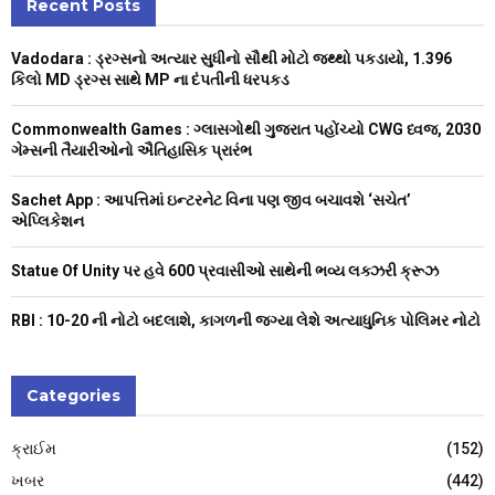
c
Recent Posts
E
h
f
A
Vadodara : ડ્રગ્સનો અત્યાર સુધીનો સૌથી મોટો જથ્થો પકડાયો, 1.396
o
કિલો MD ડ્રગ્સ સાથે MP ના દંપતીની ધરપકડ
r
R
:
Commonwealth Games : ગ્લાસગોથી ગુજરાત પહોંચ્યો CWG ધ્વજ, 2030
C
ગેમ્સની તૈયારીઓનો ઐતિહાસિક પ્રારંભ
H
Sachet App : આપત્તિમાં ઇન્ટરનેટ વિના પણ જીવ બચાવશે ‘સચેત’
એપ્લિકેશન
Statue Of Unity પર હવે 600 પ્રવાસીઓ સાથેની ભવ્ય લક્ઝરી ક્રૂઝ
RBI : ₹10-20 ની નોટો બદલાશે, કાગળની જગ્યા લેશે અત્યાધુનિક પોલિમર નોટો
Categories
ક્રાઈમ
(152)
ખબર
(442)