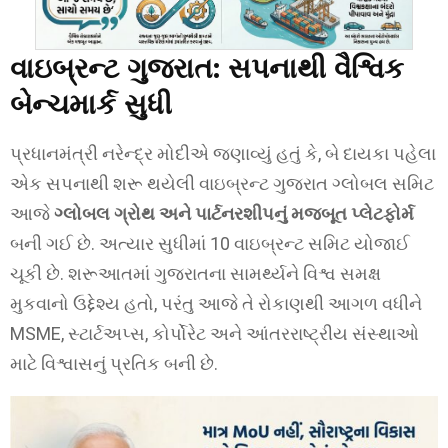
વાઇબ્રન્ટ ગુજરાત: સપનાથી વૈશ્વિક
બેન્ચમાર્ક સુધી
પ્રધાનમંત્રી નરેન્દ્ર મોદીએ જણાવ્યું હતું કે, બે દાયકા પહેલા
એક સપનાથી શરૂ થયેલી વાઇબ્રન્ટ ગુજરાત ગ્લોબલ સમિટ
આજે
ગ્લોબલ ગ્રોથ અને પાર્ટનરશીપનું મજબૂત પ્લેટફોર્મ
બની ગઈ છે. અત્યાર સુધીમાં 10 વાઇબ્રન્ટ સમિટ યોજાઈ
ચૂકી છે. શરૂઆતમાં ગુજરાતના સામર્થ્યને વિશ્વ સમક્ષ
મુકવાનો ઉદ્દેશ્ય હતો, પરંતુ આજે તે રોકાણથી આગળ વધીને
MSME, સ્ટાર્ટઅપ્સ, કોર્પોરેટ અને આંતરરાષ્ટ્રીય સંસ્થાઓ
માટે વિશ્વાસનું પ્રતિક બની છે.