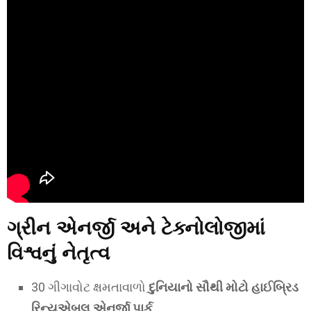
ગ્રીન એનર્જી અને ટેક્નોલોજીમાં
વિશ્વનું નેતૃત્વ
30 ગીગાવોટ ક્ષમતાવાળો
દુનિયાનો સૌથી મોટો હાઈબ્રિડ
રિન્યુએબલ એનર્જી પાર્ક