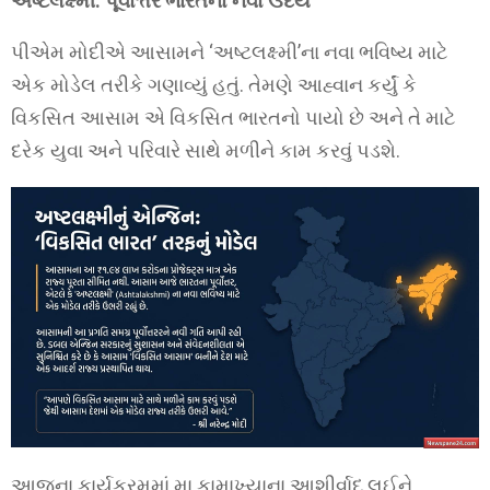
અષ્ટલક્ષ્મી: પૂર્વોત્તર ભારતનો નવો ઉદય
પીએમ મોદીએ આસામને ‘અષ્ટલક્ષ્મી’ના નવા ભવિષ્ય માટે
એક મોડેલ તરીકે ગણાવ્યું હતું. તેમણે આહ્વાન કર્યું કે
વિકસિત આસામ એ વિકસિત ભારતનો પાયો છે અને તે માટે
દરેક યુવા અને પરિવારે સાથે મળીને કામ કરવું પડશે.
આજના કાર્યક્રમમાં મા કામાખ્યાના આશીર્વાદ લઈને