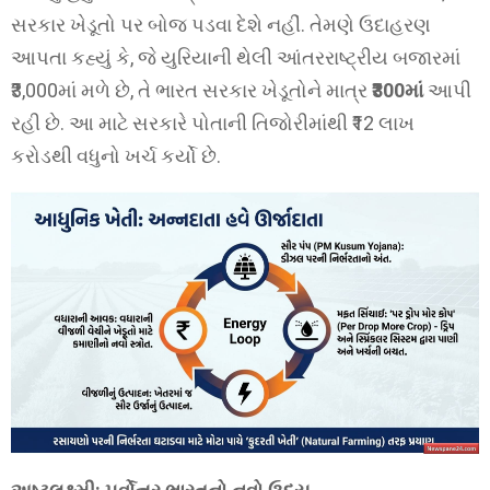
સરકાર ખેડૂતો પર બોજ પડવા દેશે નહીં. તેમણે ઉદાહરણ
આપતા કહ્યું કે, જે યુરિયાની થેલી આંતરરાષ્ટ્રીય બજારમાં
₹3,000માં મળે છે, તે ભારત સરકાર ખેડૂતોને માત્ર
₹300માં
આપી
રહી છે. આ માટે સરકારે પોતાની તિજોરીમાંથી ₹12 લાખ
કરોડથી વધુનો ખર્ચ કર્યો છે.