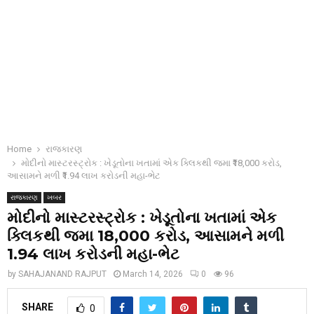
Home
રાજકારણ
મોદીનો માસ્ટરસ્ટ્રોક : ખેડૂતોના ખતામાં એક ક્લિકથી જમા ₹18,000 કરોડ,
આસામને મળી ₹1.94 લાખ કરોડની મહા-ભેટ
રાજકારણ
ખબર
મોદીનો માસ્ટરસ્ટ્રોક : ખેડૂતોના ખતામાં એક
ક્લિકથી જમા ₹18,000 કરોડ, આસામને મળી
₹1.94 લાખ કરોડની મહા-ભેટ
by
SAHAJANAND RAJPUT
March 14, 2026
0
96
SHARE
0