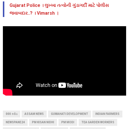
Gujarat Police । લુખ્ખા તત્વોની ગુંડાગર્દી માટે પોલીસ
જવાબદાર..? । Vimarsh ।
000 કરોડ
ASSAM NEWS
GUWAHATI DEVELOPMENT
INDIAN FARMERS
NEWSPANE24
PM KISAN NIDHI
PM MODI
TEA GARDEN WORKERS