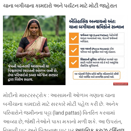
ચાના બગીચાના કામદારો અને પર્યટન માટે મોટી જાહેરાત
મોદીનો માસ્ટરસ્ટ્રોક : આસામની ઓળખ ગણાતા ચાના
બગીચાના કામદારો માટે સરકારે મોટી પહેલ કરી છે. અનેક
પરિવારોને જમીનના પટ્ટા (land pattas) વિતરિત કરવામાં
આવ્યા છે, જેથી તેઓને પાકા મકાનો મળી શકે. આ ઉપરાંત,
નિમાતી ઘાટ અને બિશ્વનાથ ઘાટ પર
આધુનિક ક્રુઝ ટર્મિનલ