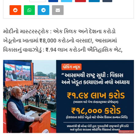
મોદીનો માસ્ટરસ્ટ્રોક : એક ક્લિક અને દેશના કરોડો
ખેડૂતોના ખાતામાં ₹18,000 કરોડનો વરસાદ!, આસામમાં
વિકાસનું વાવાઝોડું : ₹1.94 લાખ કરોડની ઐતિહાસિક ભેટ,