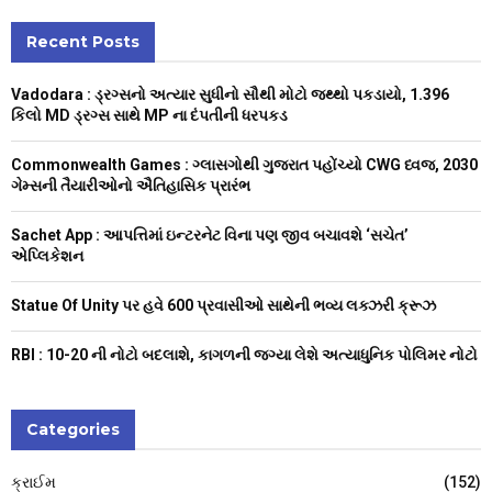
r
c
Recent Posts
E
h
f
A
Vadodara : ડ્રગ્સનો અત્યાર સુધીનો સૌથી મોટો જથ્થો પકડાયો, 1.396
o
કિલો MD ડ્રગ્સ સાથે MP ના દંપતીની ધરપકડ
r
R
:
Commonwealth Games : ગ્લાસગોથી ગુજરાત પહોંચ્યો CWG ધ્વજ, 2030
C
ગેમ્સની તૈયારીઓનો ઐતિહાસિક પ્રારંભ
H
Sachet App : આપત્તિમાં ઇન્ટરનેટ વિના પણ જીવ બચાવશે ‘સચેત’
એપ્લિકેશન
Statue Of Unity પર હવે 600 પ્રવાસીઓ સાથેની ભવ્ય લક્ઝરી ક્રૂઝ
RBI : ₹10-20 ની નોટો બદલાશે, કાગળની જગ્યા લેશે અત્યાધુનિક પોલિમર નોટો
Categories
ક્રાઈમ
(152)