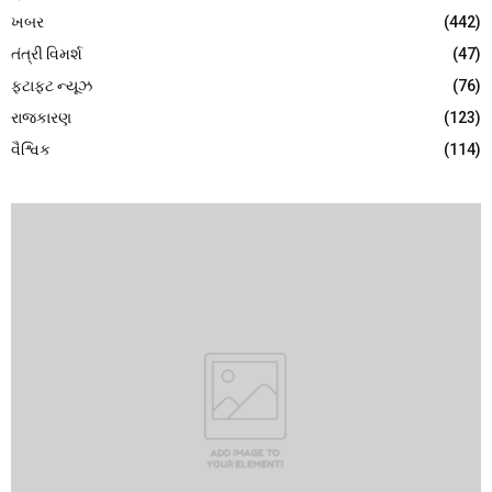
ખબર
(442)
તંત્રી વિમર્શ
(47)
ફટાફટ ન્યૂઝ
(76)
રાજકારણ
(123)
વૈશ્વિક
(114)