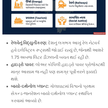
રેલવેનું વિદ્યુતીકરણ:
દેશનું લગભગ આખું રેલ નેટવર્ક
હવે ઇલેક્ટ્રિક રૂટ્સથી જોડાઈ રહ્યું છે, જેનાથી આશરે
1.75 અબજ લિટર ડીઝલની બચત થઈ રહી છે.
હાઇડ્રો પાવર:
લોઅર કોપિલી હાઇડ્રો પાવર પ્રોજેક્ટથી
માત્ર આસામ જ નહીં પણ સમગ્ર પૂર્વોત્તરને ફાયદો
થશે.
બાયો-ઇથેનોલ પ્લાન્ટ:
ગોલાઘાટમાં વિશ્વનો પ્રથમ
સેકન્ડ-જનરેશન બાયો-ઇથેનોલ પ્લાન્ટ સ્થાપિત
કરવામાં આવ્યો છે.