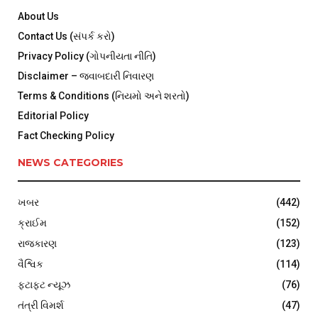
About Us
Contact Us (સંપર્ક કરો)
Privacy Policy (ગોપનીયતા નીતિ)
Disclaimer – જવાબદારી નિવારણ
Terms & Conditions (નિયમો અને શરતો)
Editorial Policy
Fact Checking Policy
NEWS CATEGORIES
ખબર
(442)
ક્રાઈમ
(152)
રાજકારણ
(123)
વૈશ્વિક
(114)
ફટાફટ ન્યૂઝ
(76)
તંત્રી વિમર્શ
(47)