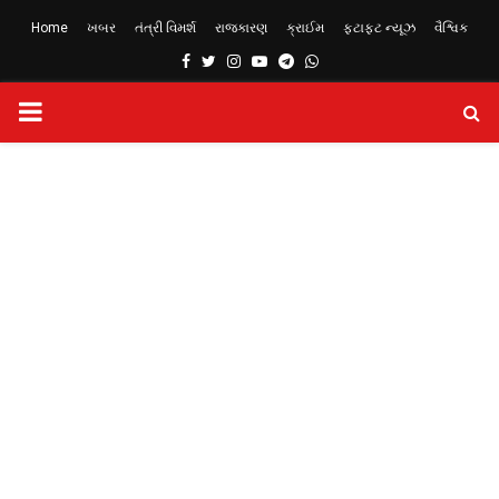
Home
ખબર
તંત્રી વિમર્શ
રાજકારણ
ક્રાઈમ
ફટાફટ ન્યૂઝ
વૈશ્વિક
Facebook
Twitter
Instagram
Youtube
Telegram
Whatsapp
PRIMARY
MENU