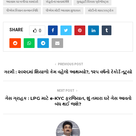
આસામ ચા બગીચા કામદારો
ખેડૂતોના ખાતામાં ₹18
ગુવાહાટી વિકાસ પ્રોજેક્ટ્સ
પીએમ કિસાન સન્માન નિધિ
પીએમ મોદી આસામ મુલાકાત
મોદીનો માસ્ટરસ્ટ્રોક
SHARE
0
PREVIOUS POST
ગરમી : ૨૦૨૬માં શિયાળો કેમ વહેલો આથમ્યો?, ૧૨૫ વર્ષનો રેકોર્ડ તૂટ્યો
NEXT POST
ગેસ ગ્રાહક : LPG માટે e-KYC ફરજિયાત, શું તમારા ઘરે ગેસ આવતો
બંધ થઈ જશે?