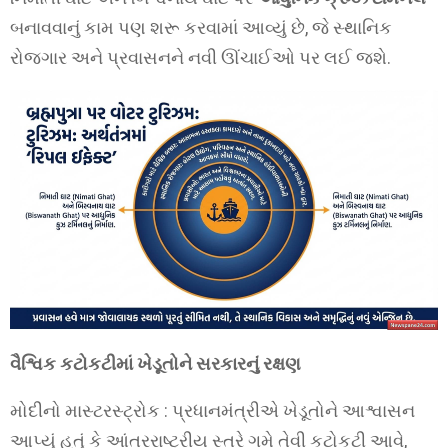
બનાવવાનું કામ પણ શરૂ કરવામાં આવ્યું છે, જે સ્થાનિક
રોજગાર અને પ્રવાસનને નવી ઊંચાઈઓ પર લઈ જશે.
વૈશ્વિક કટોકટીમાં ખેડૂતોને સરકારનું રક્ષણ
મોદીનો માસ્ટરસ્ટ્રોક : પ્રધાનમંત્રીએ ખેડૂતોને આશ્વાસન
આપ્યું હતું કે આંતરરાષ્ટ્રીય સ્તરે ગમે તેવી કટોકટી આવે,