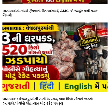
અમદાવાદમાં કચરો ફેંકવાની રીત બદલાઈ, AMC એ જાહેર કર્યા કડક
નિયમો
અમદાવાદ : વેજલપુરમાંથી ૩ ની ધરપકડ, ૫૨૦ કિલો માંસનો જથ્થો
ઝડપાયો,પોલીસે ગૌહત્યાનું મોટું રેકેટ પકડ્યું