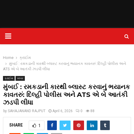
PRIMARY
MENU
Home
ક્રાઈમ
મુંબઈ : રમકડાની કારથી બ્લાસ્ટ કરવાનું ભયાનક કાવતરું: દિલ્હી પોલીસ અને
ATS એ બે આતંકી ઝડપી લીધા
ક્રાઈમ
ખબર
મુંબઈ : રમકડાની કારથી બ્લાસ્ટ કરવાનું ભયાનક
કાવતરું: દિલ્હી પોલીસ અને ATS એ બે આતંકી
ઝડપી લીધા
by
SAHAJANAND RAJPUT
April 6, 2026
0
88
SHARE
1