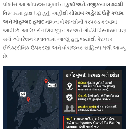
પોલીસે આ ઓપરેશન મુંબઈના
કુર્લા અને નજીકના ખડાવલી
વિસ્તારમાં હાથ ધર્યું હતું. અહીંથી
મોસાબ અહેમદ ઉર્ફે કલામ
અને મોહમ્મદ હમાદ
નામના બે શખ્સોની ધરપકડ કરવામાં
આવી છે. આ ઉપરાંત શિવાજી નગર અને ગોવંડી વિસ્તારમાં પણ
સર્ચ ઓપરેશન ચલાવવામાં આવ્યું હતું, જ્યાંથી કેટલાક
ઈલેક્ટ્રોનિક ઉપકરણો અને વાંધાજનક સાહિત્ય મળી આવ્યું
છે.