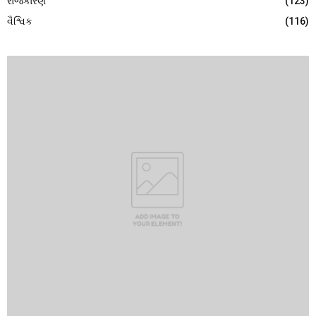
રાજકારણ
(123)
વૈશ્વિક
(116)