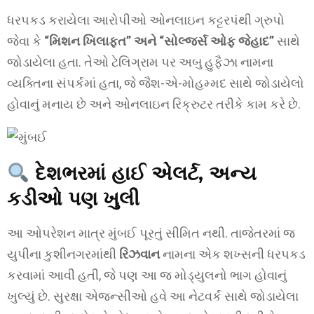
ધરપકડ કરાયેલા આરોપીઓ ઓનલાઇન કટ્ટરપંથી ગ્રુપો
જેવા કે
“મિશન ખિલાફત” અને “સોલ્જર્સ ઓફ જેહાદ”
સાથે
જોડાયેલા હતા. તેઓ ટેલિગ્રામ પર અબુ હુફૈઝા નામના
વ્યક્તિના સંપર્કમાં હતા, જે જૈશ-એ-મોહમ્મદ સાથે જોડાયેલો
હોવાનું મનાય છે અને ઓનલાઇન રિક્રુટર તરીકે કામ કરે છે.
દેશભરમાં હાઈ એલર્ટ, અન્ય
કડીઓ પણ ખુલી
આ ઓપરેશન માત્ર મુંબઈ પૂરતું સીમિત નથી. તાજેતરમાં જ
યુપીના કુશીનગરમાંથી
રિઝવાન
નામના એક શખ્સની ધરપકડ
કરવામાં આવી હતી, જે પણ આ જ મોડ્યુલનો ભાગ હોવાનું
ખુલ્યું છે. સુરક્ષા એજન્સીઓ હવે આ નેટવર્ક સાથે જોડાયેલા