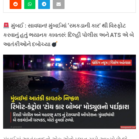
મુંબઈ : સાવધાન! મુંબઈમાં ‘રમકડાની કાર’ થી વિસ્ફોટ
કરવાનું હતું ભયાનક કાવતરું: દિલ્હી પોલીસ અને ATS એ બે
આતંકીઓને દબોચ્યા