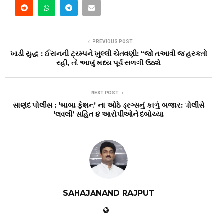
PREVIOUS POST
ખાડી યુદ્ધ : ઈરાનની ટ્રમ્પને ખુલ્લી ચેતવણી: “જો તઆવી જ હરકતો
રહી, તો આખું મધ્ય પૂર્વ સળગી ઉઠશે
NEXT POST
સાણંદ પોલીસ : ‘બાબા ફેશન’ ના ઓઠે ડ્રગ્સનું કાળું બજાર: પોલીસે
‘લવલી’ સહિત ૪ આરોપીઓને દબોચ્યા
SAHAJANAND RAJPUT