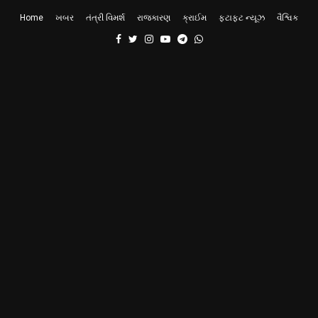
Home
ખબર
તંત્રી વિમર્શ
રાજકારણ
ક્રાઈમ
ફટાફટ ન્યૂઝ
વૈશ્વિક
Facebook
Twitter
Instagram
Youtube
Telegram
Whatsapp