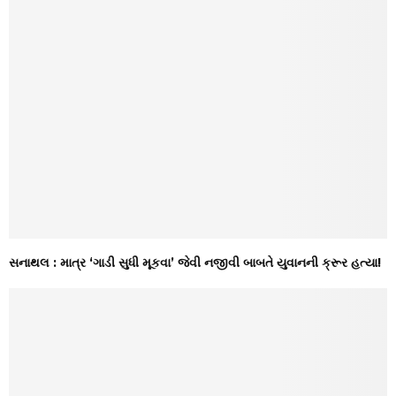
સનાથલ : માત્ર ‘ગાડી સુધી મૂકવા’ જેવી નજીવી બાબતે યુવાનની ક્રૂર હત્યા!