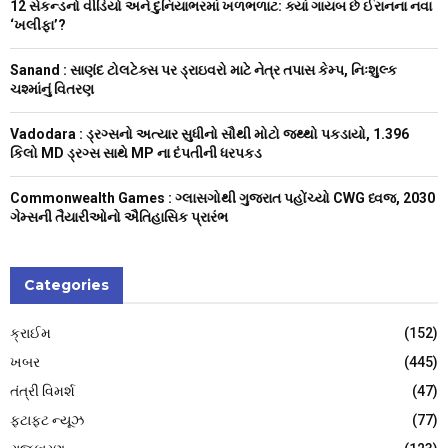
12 સેકન્ડનો વીડિયો અને દુનિયાભરમાં ખળભળાટ: ક્યાં ગાયબ છે ઈરાનના નવા
:
‘ખલીફા’?
C
Sanand : સાણંદ ટોલટેક્સ પર ડ્રાઇવરો માટે નેત્ર તપાસ કેમ્પ, નિઃશુલ્ક
H
ચશ્માંનું વિતરણ
Vadodara : ડ્રગ્સનો અત્યાર સુધીનો સૌથી મોટો જથ્થો પકડાયો, 1.396
કિલો MD ડ્રગ્સ સાથે MP ના દંપતીની ધરપકડ
Commonwealth Games : ગ્લાસગોથી ગુજરાત પહોંચ્યો CWG ધ્વજ, 2030
ગેમ્સની તૈયારીઓનો ઐતિહાસિક પ્રારંભ
Categories
ક્રાઈમ
(152)
ખબર
(445)
તંત્રી વિમર્શ
(47)
ફટાફટ ન્યૂઝ
(77)