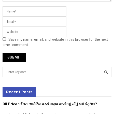
Save my name, email, and website in this browser for the next
time I comment.
S
e
a
S
r
c
Recent Posts
E
h
f
A
Oil Price : ઈરાન-અમેરિકા વચ્ચે તણાવ વધ્યો: શું મોંઘું થશે પેટ્રોલ?
o
r
R