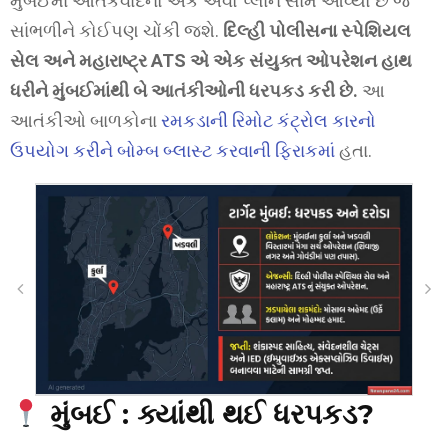
મુંબઈમાં આતંકવાદનો એક એવો પ્લાન સામે આવ્યો છે જે
સાંભળીને કોઈપણ ચોંકી જશે.
દિલ્હી પોલીસના સ્પેશિયલ
સેલ અને મહારાષ્ટ્ર ATS એ એક સંયુક્ત ઓપરેશન હાથ
ધરીને મુંબઈમાંથી બે આતંકીઓની ધરપકડ કરી છે.
આ
આતંકીઓ બાળકોના
રમકડાની રિમોટ કંટ્રોલ કારનો
ઉપયોગ કરીને બોમ્બ બ્લાસ્ટ કરવાની ફિરાકમાં
હતા.
મુંબઈ :
ક્યાંથી થઈ ધરપકડ?