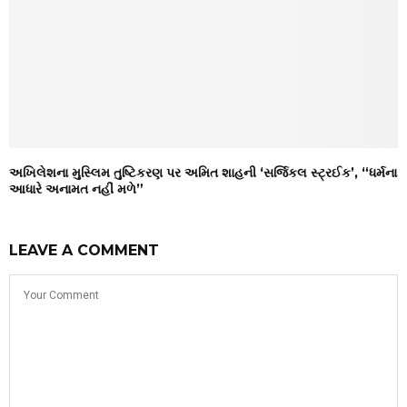
અખિલેશના મુસ્લિમ તુષ્ટિકરણ પર અમિત શાહની ‘સર્જિકલ સ્ટ્રઈક’, “ધર્મના
આધારે અનામત નહીં મળે”
LEAVE A COMMENT