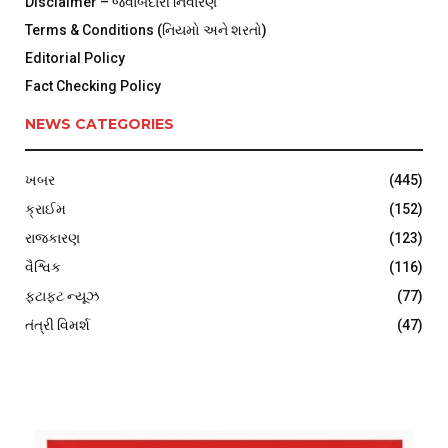
Disclaimer – જવાબદારી નિવારણ
Terms & Conditions (નિયમો અને શરતો)
Editorial Policy
Fact Checking Policy
NEWS CATEGORIES
ખબર
(445)
ક્રાઈમ
(152)
રાજકારણ
(123)
વૈશ્વિક
(116)
ફટાફટ ન્યૂઝ
(77)
તંત્રી વિમર્શ
(47)