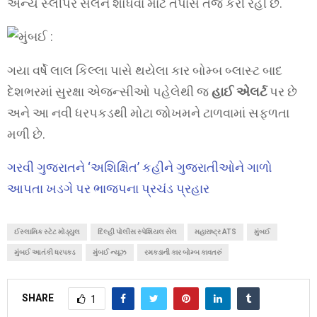
અન્ય સ્લીપર સેલને શોધવા માટે તપાસ તેજ કરી રહી છે.
ગયા વર્ષે લાલ કિલ્લા પાસે થયેલા કાર બોમ્બ બ્લાસ્ટ બાદ
દેશભરમાં સુરક્ષા એજન્સીઓ પહેલેથી જ
હાઈ એલર્ટ
પર છે
અને આ નવી ધરપકડથી મોટા જોખમને ટાળવામાં સફળતા
મળી છે.
ગરવી ગુજરાતને ‘અશિક્ષિત’ કહીને ગુજરાતીઓને ગાળો
આપતા ખડગે પર ભાજપના પ્રચંડ પ્રહાર
ઈસ્લામિક સ્ટેટ મોડ્યુલ
દિલ્હી પોલીસ સ્પેશિયલ સેલ
મહારાષ્ટ્ર ATS
મુંબઈ
મુંબઈ આતંકી ધરપકડ
મુંબઈ ન્યૂઝ
રમકડાની કાર બોમ્બ કાવતરું
SHARE
1