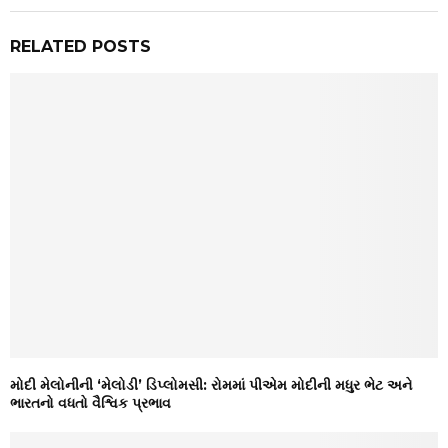
RELATED POSTS
મોદી મેલોનીની ‘મેલોડી’ ડિપ્લોમસી: રોમમાં પીએમ મોદીની મધુર ભેટ અને
ભારતનો વધતો વૈશ્વિક પ્રભાવ