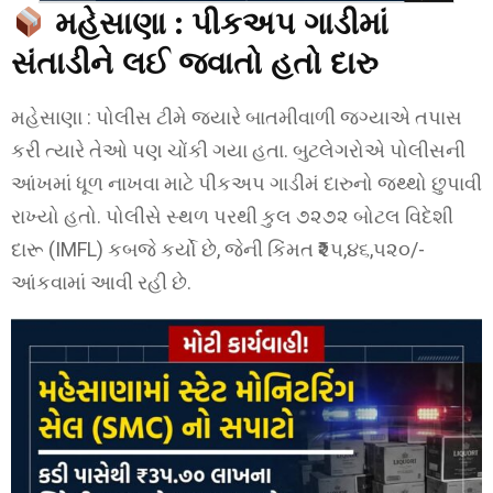
મહેસાણા : પીકઅપ ગાડીમાં
સંતાડીને લઈ જવાતો હતો દારુ
મહેસાણા : પોલીસ ટીમે જ્યારે બાતમીવાળી જગ્યાએ તપાસ
કરી ત્યારે તેઓ પણ ચોંકી ગયા હતા. બુટલેગરોએ પોલીસની
આંખમાં ધૂળ નાખવા માટે પીકઅપ ગાડીમં દારુનો જથ્થો છુપાવી
રાખ્યો હતો. પોલીસે સ્થળ પરથી કુલ ૭૨૭૨ બોટલ વિદેશી
દારૂ (IMFL) કબજે કર્યો છે, જેની કિંમત ₹૨૫,૪૬,૫૨૦/-
આંકવામાં આવી રહી છે.