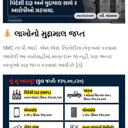
લાખોનો મુદ્દામાલ જપ્ત
SMC ના પી.આઈ. એમ.એસ. ત્રિવેદીના નેતૃત્વમાં કરવામાં
આવેલી આ કાર્યવાહીમાં માત્ર દારૂ જ નહીં, પણ અન્ય
વસ્તુઓ પણ જપ્ત કરવામાં આવી છે: [૩]