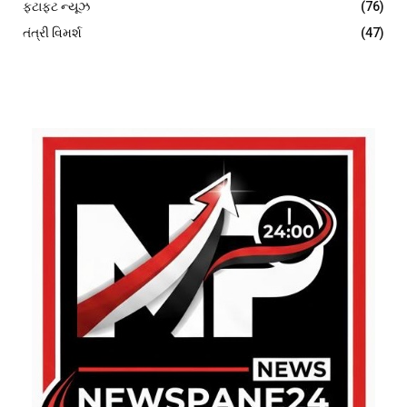
ફટાફટ ન્યૂઝ
(76)
તંત્રી વિમર્શ
(47)