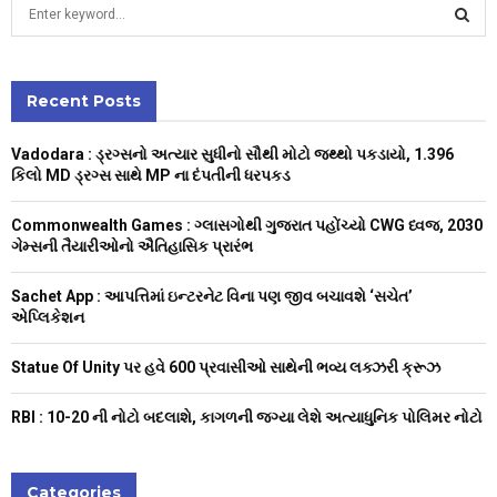
S
e
a
S
r
c
Recent Posts
E
h
f
A
Vadodara : ડ્રગ્સનો અત્યાર સુધીનો સૌથી મોટો જથ્થો પકડાયો, 1.396
o
કિલો MD ડ્રગ્સ સાથે MP ના દંપતીની ધરપકડ
r
R
:
Commonwealth Games : ગ્લાસગોથી ગુજરાત પહોંચ્યો CWG ધ્વજ, 2030
C
ગેમ્સની તૈયારીઓનો ઐતિહાસિક પ્રારંભ
H
Sachet App : આપત્તિમાં ઇન્ટરનેટ વિના પણ જીવ બચાવશે ‘સચેત’
એપ્લિકેશન
Statue Of Unity પર હવે 600 પ્રવાસીઓ સાથેની ભવ્ય લક્ઝરી ક્રૂઝ
RBI : ₹10-20 ની નોટો બદલાશે, કાગળની જગ્યા લેશે અત્યાધુનિક પોલિમર નોટો
Categories