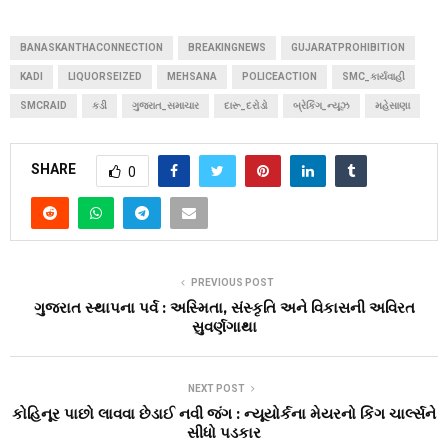
BANASKANTHACONNECTION
BREAKINGNEWS
GUJARATPROHIBITION
KADI
LIQUORSEIZED
MEHSANA
POLICEACTION
SMC_કાર્યવાહી
SMCRAID
કડી
ગુજરાત_સમાચાર
દારૂ_દરોડો
બ્રેકિંગ_ન્યૂઝ
મહેસાણા
SHARE
0
PREVIOUS POST
ગુજરાત સ્થાપના પર્વ : અસ્મિતા, સંસ્કૃતિ અને વિકાસની અવિરત
સુવર્ણગાથા
NEXT POST
કોહિનૂર પાછો લાવવા છેડાઈ નવી જંગ : ન્યૂયોર્કના મેયરનો કિંગ ચાર્લ્સને
સીધો પડકાર