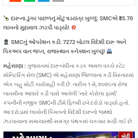
દારૂના ડુંગર પાછળનું મોટું ષડયંત્ર ખુલ્લું: SMCએ ₹35.70
લાખનો મુદ્દામાલ ઝડપી પાડ્યો!
SMCનું ઓપરેશન કડી: 7272 બોટલ વિદેશી દારૂ અને
પિકઅપ વાન જપ્ત, રાજસ્થાન કનેક્શન ખુલ્યું!
મહેસાણા :
ગુજરાતમાં દારૂબંધીના કડક અમલ વચ્ચે સ્ટેટ
મોનિટરિંગ સેલ (SMC) એ મહેસાણા જિલ્લાના કડી વિસ્તારમાં
એક બહુ મોટી કાર્યવાહી કરી છે. તારીખ ૧ મે, ૨૦૨૬ના રોજ
બાતમીના આધારે કડી પાસે આવેલી ‘નારે કોરોલા ફાર્મા’
કંપનીની નજીક SMCની ટીમે ફિલ્મી ઢબે દરોડો પાડ્યો હતો.
આ દરોડામાં લાખોની કિંમતનો વિદેશી દારૂનો જથ્થો
ઝડપાયાના સમાચારથી સમગ્ર પંથકમાં ચકચાર મચી ગઈ છે.