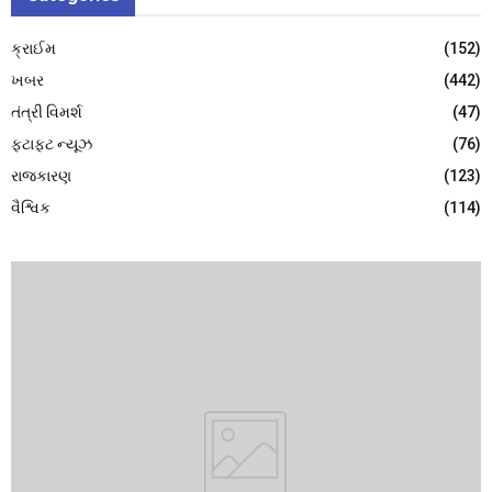
ક્રાઈમ
(152)
ખબર
(442)
તંત્રી વિમર્શ
(47)
ફટાફટ ન્યૂઝ
(76)
રાજકારણ
(123)
વૈશ્વિક
(114)