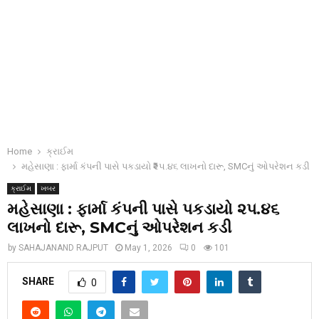
Home
ક્રાઈમ
મહેસાણા : ફાર્મા કંપની પાસે પકડાયો ₹૨૫.૪૬ લાખનો દારૂ, SMCનું ઓપરેશન કડી
ક્રાઈમ
ખબર
મહેસાણા : ફાર્મા કંપની પાસે પકડાયો ₹૨૫.૪૬
લાખનો દારૂ, SMCનું ઓપરેશન કડી
by
SAHAJANAND RAJPUT
May 1, 2026
0
101
SHARE
0