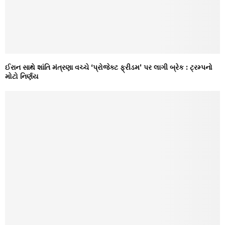
ઈરાન સાથે શાંતિ મંત્રણા વચ્ચે ‘પ્રોજેક્ટ ફ્રીડમ’ પર લાગી બ્રેક : ટ્રમ્પનો
મોટો નિર્ણય