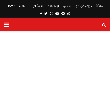
Home
ખબર
તંત્રી વિમર્શ
રાજકારણ
ક્રાઈમ
ફટાફટ ન્યૂઝ
વૈશ્વિક
Facebook
Twitter
Instagram
Youtube
Telegram
Whatsapp
PRIMARY
MENU