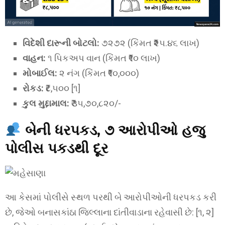
વિદેશી દારૂની બોટલો:
૭૨૭૨ (કિંમત ₹૨૫.૪૬ લાખ)
વાહન:
૧ પિકઅપ વાન (કિંમત ₹૧૦ લાખ)
મોબાઈલ:
૨ નંગ (કિંમત ₹૧૦,૦૦૦)
રોકડ:
₹૮,૫૦૦ [૧]
કુલ મુદ્દામાલ:
₹૩૫,૭૦,૮૨૦/-
બેની ધરપકડ, ૭ આરોપીઓ હજુ
પોલીસ પકડથી દૂર
આ કેસમાં પોલીસે સ્થળ પરથી બે આરોપીઓની ધરપકડ કરી
છે, જેઓ બનાસકાંઠા જિલ્લાના દાંતીવાડાના રહેવાસી છે: [૧, ૨]