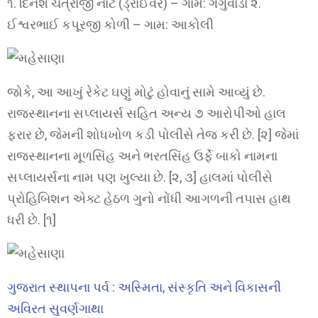
૧. દિનેશ ચત્રાજી નાટ (ડ્રાઈવર) – ગામ: ગંગુવાડા ૨.
ઈશ્વરભાઈ કપૂરજી કોળી – ગામ: આકોલી
જોકે, આ આખું રેકેટ ઘણું મોટું હોવાનું સામે આવ્યું છે.
રાજસ્થાનના સપ્લાયર્સ સહિત અન્ય ૭ આરોપીઓ હાલ
ફરાર છે, જેમની શોધખોળ કડી પોલીસે તેજ કરી છે. [૨] જેમાં
રાજસ્થાનના મૂળસિંહ અને ભરતસિંહ ઉર્ફે બાકો નામના
સપ્લાયર્સના નામ પણ ખુલ્યા છે. [૨, ૩] હાલમાં પોલીસે
પ્રોહિબિશન એક્ટ હેઠળ ગુનો નોંધી આગળની તપાસ હાથ
ધરી છે. [૧]
ગુજરાત સ્થાપના પર્વ : અસ્મિતા, સંસ્કૃતિ અને વિકાસની
અવિરત સુવર્ણગાથા