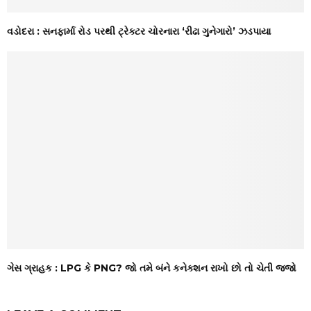
વડોદરા : સનફાર્મા રોડ પરથી ટ્રેક્ટર ચોરનારા ‘રીઢા ગુનેગારો’ ઝડપાયા
ગેસ ગ્રાહક : LPG કે PNG? જો તમે બંને કનેક્શન રાખો છો તો ચેતી જજો