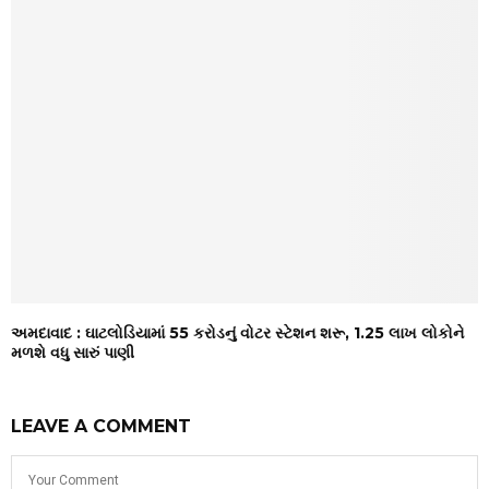
અમદાવાદ : ઘાટલોડિયામાં ₹55 કરોડનું વોટર સ્ટેશન શરૂ, 1.25 લાખ લોકોને
મળશે વધુ સારું પાણી
LEAVE A COMMENT