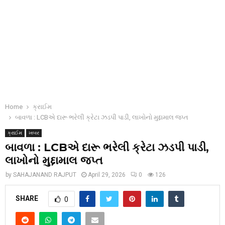
Home
ક્રાઈમ
બાવળા : LCBએ દારૂ ભરેલી ક્રેટા ઝડપી પાડી, લાખોનો મુદ્દામાલ જપ્ત
ક્રાઈમ
ખબર
બાવળા : LCBએ દારૂ ભરેલી ક્રેટા ઝડપી પાડી,
લાખોનો મુદ્દામાલ જપ્ત
by
SAHAJANAND RAJPUT
April 29, 2026
0
126
SHARE
0