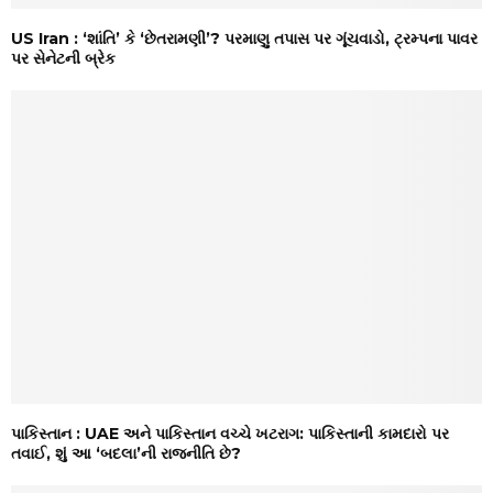
US Iran : ‘શાંતિ’ કે ‘છેતરામણી’? પરમાણુ તપાસ પર ગૂંચવાડો, ટ્રમ્પના પાવર
પર સેનેટની બ્રેક
પાકિસ્તાન : UAE અને પાકિસ્તાન વચ્ચે ખટરાગ: પાકિસ્તાની કામદારો પર
તવાઈ, શું આ ‘બદલા’ની રાજનીતિ છે?