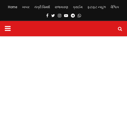
Home
ખબર
તંત્રી વિમર્શ
રાજકારણ
ક્રાઈમ
ફટાફટ ન્યૂઝ
વૈશ્વિક
Facebook
Twitter
Instagram
Youtube
Telegram
Whatsapp
PRIMARY
MENU