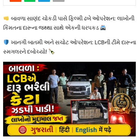
બાવળા સાણંદ ચોકડી પાસે ફિલ્મી ઢબે ઓપરેશન: લાખોની
કિંમતના દારૂના જથ્થા સાથે એકની ધરપકડ
ખાનગી બાતમી અને સચોટ ઓપરેશન: LCBની ટીમે દારૂના
સ્મગલરને દબોચ્યો!