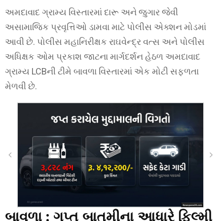
અમદાવાદ ગ્રામ્ય વિસ્તારમાં દારૂ અને જુગાર જેવી
અસામાજિક પ્રવૃત્તિઓ ડામવા માટે પોલીસ એક્શન મોડમાં
આવી છે. પોલીસ મહાનિરીક્ષક રાઘવેન્દ્ર વત્સ અને પોલીસ
અધિક્ષક ઓમ પ્રકાશ જાટના માર્ગદર્શન હેઠળ અમદાવાદ
ગ્રામ્ય LCBની ટીમે બાવળા વિસ્તારમાં એક મોટી સફળતા
મેળવી છે.
બાવળા :
ગુપ્ત બાતમીના આધારે ફિલ્મી