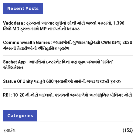
r
c
Recent Posts
E
h
f
A
Vadodara : ડ્રગ્સનો અત્યાર સુધીનો સૌથી મોટો જથ્થો પકડાયો, 1.396
o
કિલો MD ડ્રગ્સ સાથે MP ના દંપતીની ધરપકડ
r
R
:
Commonwealth Games : ગ્લાસગોથી ગુજરાત પહોંચ્યો CWG ધ્વજ, 2030
C
ગેમ્સની તૈયારીઓનો ઐતિહાસિક પ્રારંભ
H
Sachet App : આપત્તિમાં ઇન્ટરનેટ વિના પણ જીવ બચાવશે ‘સચેત’
એપ્લિકેશન
Statue Of Unity પર હવે 600 પ્રવાસીઓ સાથેની ભવ્ય લક્ઝરી ક્રૂઝ
RBI : ₹10-20 ની નોટો બદલાશે, કાગળની જગ્યા લેશે અત્યાધુનિક પોલિમર નોટો
Categories
ક્રાઈમ
(152)