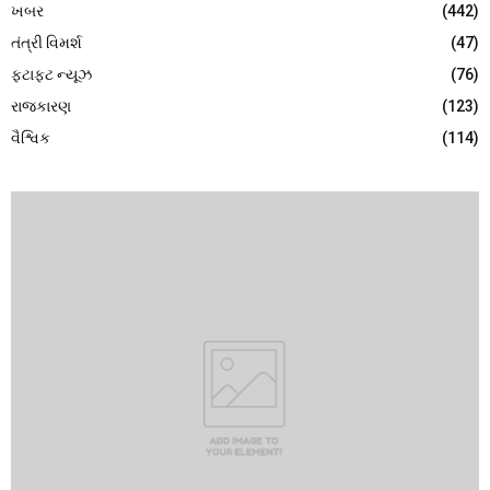
ખબર
(442)
તંત્રી વિમર્શ
(47)
ફટાફટ ન્યૂઝ
(76)
રાજકારણ
(123)
વૈશ્વિક
(114)