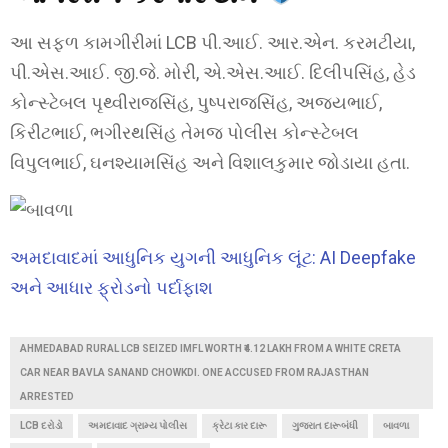
આ સફળ કામગીરીમાં LCB પી.આઈ. આર.એન. કરમટીયા,
પી.એસ.આઈ. જી.જે. મોરી, એ.એસ.આઈ. દિલીપસિંહ, હેડ
કોન્સ્ટેબલ પૃથ્વીરાજસિંહ, પુષ્પરાજસિંહ, અજયભાઈ,
કિરીટભાઈ, ભગીરથસિંહ તેમજ પોલીસ કોન્સ્ટેબલ
વિપુલભાઈ, ઘનશ્યામસિંહ અને વિશાલકુમાર જોડાયા હતા.
અમદાવાદમાં આધુનિક યુગની આધુનિક લૂંટ: AI Deepfake
અને આધાર ફ્રોડનો પર્દાફાશ
AHMEDABAD RURAL LCB SEIZED IMFL WORTH ₹4.12 LAKH FROM A WHITE CRETA
CAR NEAR BAVLA SANAND CHOWKDI. ONE ACCUSED FROM RAJASTHAN
ARRESTED
LCB દરોડો
અમદાવાદ ગ્રામ્ય પોલીસ
ક્રેટા કાર દારૂ
ગુજરાત દારૂબંધી
બાવળા