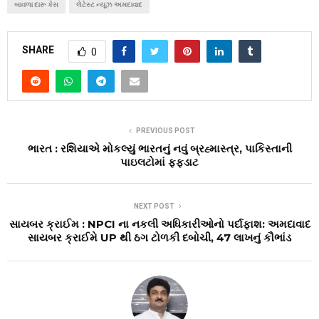
બાવળા દારૂ કેસ
લેટેસ્ટ ન્યૂઝ અમદાવાદ
SHARE
0
PREVIOUS POST
ભારત : રશિયાએ મોકલ્યું ભારતનું નવું બ્રહ્માસ્ત્ર, પાકિસ્તાની
પાઇલટોમાં ફફડાટ
NEXT POST
સાયબર ક્રાઈમ : NPCI ના નકલી અધિકારીઓનો પર્દાફાશ: અમદાવાદ
સાયબર ક્રાઈમે UP થી ઠગ ટોળકી દબોચી, ₹47 લાખનું કૌભાંડ