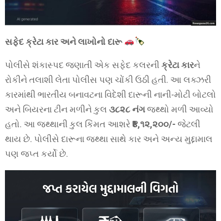
સફેદ ક્રેટા કાર અને લાખોનો દારૂ
પોલીસે શંકાસ્પદ જણાતી એક સફેદ કલરની
ક્રેટા કાર
ને
રોકીને તલાશી લેતા પોલીસ પણ ચોંકી ઉઠી હતી. આ લક્ઝરી
કારમાંથી ભારતીય બનાવટના વિદેશી દારૂની નાની-મોટી બોટલો
અને બિયરના ટીન મળીને કુલ
૩૮૨૮ નંગ
જથ્થો મળી આવ્યો
હતો. આ જથ્થાની કુલ કિંમત આશરે
₹૪,૧૨,૨૦૦/-
જેટલી
થાય છે. પોલીસે દારૂના જથ્થા સાથે કાર અને અન્ય મુદ્દામાલ
પણ જપ્ત કર્યો છે.