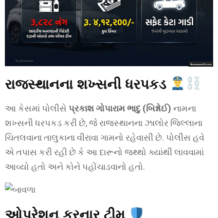
રાજસ્થાનના શખ્સની ધરપકડ
આ કેસમાં પોલીસે
પ્રકાશ ગોપારામ ભાદુ (બિશ્નોઈ)
નામના
શખ્સની ધરપકડ કરી છે, જે રાજસ્થાનના ઝાલોર જિલ્લાના
ચિતલવાના તાલુકાના વીરાવા ગામનો રહેવાસી છે. પોલીસ હવે
એ તપાસ કરી રહી છે કે આ દારૂનો જથ્થો ક્યાંથી લાવવામાં
આવ્યો હતો અને કોને પહોંચાડવાનો હતો.
ઓપરેશન કરનાર ટીમ