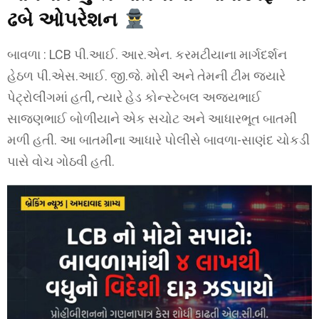
ઢબે ઓપરેશન
બાવળા : LCB પી.આઈ. આર.એન. કરમટીયાના માર્ગદર્શન
હેઠળ પી.એસ.આઈ. જી.જે. મોરી અને તેમની ટીમ જ્યારે
પેટ્રોલીંગમાં હતી, ત્યારે હેડ કોન્સ્ટેબલ અજયભાઈ
સાજણભાઈ બોળીયાને એક સચોટ અને આધારભૂત બાતમી
મળી હતી. આ બાતમીના આધારે પોલીસે બાવળા-સાણંદ ચોકડી
પાસે વોચ ગોઠવી હતી.