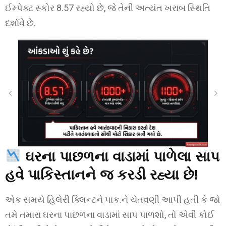
ઈમ્પેક્ટ સ્કોર 8.57 રહ્યો છે, જે તેની અત્યંત ખરાબ સ્થિતિ
દર્શાવે છે.
ઘરના પાછળના વાડામાં પાળેલા સાપ
હવે પાકિસ્તાનને જ કરડી રહ્યા છે!
એક સમયે હિલેરી ક્લિન્ટને પાક.ને ચેતવણી આપી હતી કે જો
તમે તમારા ઘરના પાછળના વાડામાં સાપ પાળશો, તો એવી કોઈ