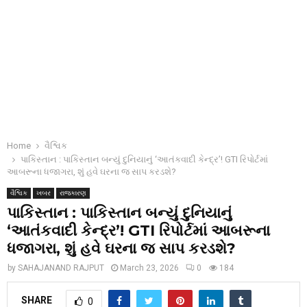
Home
વૈશ્વિક
પાકિસ્તાન : પાકિસ્તાન બન્યું દુનિયાનું ‘આતંકવાદી કેન્દ્ર’! GTI રિપોર્ટમાં
આબરૂના ધજાગરા, શું હવે ઘરના જ સાપ કરડશે?
વૈશ્વિક
ખબર
રાજકારણ
પાકિસ્તાન : પાકિસ્તાન બન્યું દુનિયાનું
‘આતંકવાદી કેન્દ્ર’! GTI રિપોર્ટમાં આબરૂના
ધજાગરા, શું હવે ઘરના જ સાપ કરડશે?
by
SAHAJANAND RAJPUT
March 23, 2026
0
184
SHARE
0