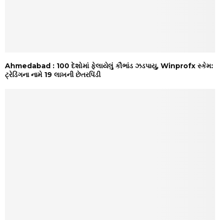
Ahmedabad : 100 દેશોમાં ફેલાયેલું કૌભાંડ ઝડપાયુ, Winprofx સ્કેમ:
ટ્રેડિંગના નામે 19 લાખની છેતરપિંડી