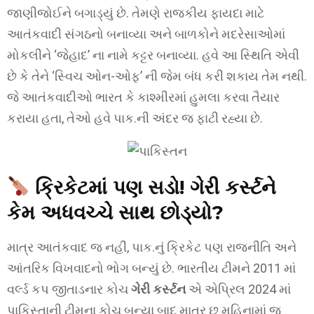
જાણીજોઈને બગાડ્યું છે. તેમણે રાજકીય ફાયદા માટે
આતંકવાદી સંગઠનો બનાવ્યા અને બાળકોને મદરેસાઓમાં
મોકલીને ‘જેહાદ’ ના નામે કટ્ટર બનાવ્યા. હવે આ સ્થિતિ એવી
છે કે તેને ‘સ્વિચ ઓન-ઓફ’ ની જેમ બંધ કરી શકાય તેમ નથી.
જે આતંકવાદીઓ ભારત કે કાશ્મીરમાં હુમલા કરવા તૈયાર
કરાયા હતા, તેઓ હવે પાક.ની અંદર જ ફાટી રહ્યા છે.
ક્રિકેટમાં પણ સડો! ગેરી કર્સ્ટને
કેમ અધવચ્ચે સાથ છોડ્યો?
માત્ર આતંકવાદ જ નહીં, પાક.નું ક્રિકેટ પણ રાજનીતિ અને
આંતરિક વિખવાદનો ભોગ બન્યું છે. ભારતીય ટીમને 2011 માં
વર્લ્ડ કપ જીતાડનાર કોચ
ગેરી કર્સ્ટન
એ એપ્રિલ 2024 માં
પાકિસ્તાની ટીમના કોચ બન્યા બાદ માત્ર છ મહિનામાં જ