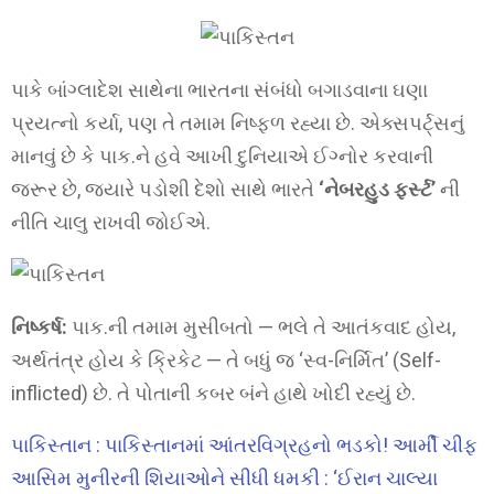
પાકે બાંગ્લાદેશ સાથેના ભારતના સંબંધો બગાડવાના ઘણા
પ્રયત્નો કર્યા, પણ તે તમામ નિષ્ફળ રહ્યા છે. એક્સપર્ટ્સનું
માનવું છે કે પાક.ને હવે આખી દુનિયાએ ઈગ્નોર કરવાની
જરૂર છે, જ્યારે પડોશી દેશો સાથે ભારતે
‘નેબરહુડ ફર્સ્ટ’
ની
નીતિ ચાલુ રાખવી જોઈએ.
નિષ્કર્ષ:
પાક.ની તમામ મુસીબતો — ભલે તે આતંકવાદ હોય,
અર્થતંત્ર હોય કે ક્રિકેટ — તે બધું જ ‘સ્વ-નિર્મિત’ (Self-
inflicted) છે. તે પોતાની કબર બંને હાથે ખોદી રહ્યું છે.
પાકિસ્તાન : પાકિસ્તાનમાં આંતરવિગ્રહનો ભડકો! આર્મી ચીફ
આસિમ મુનીરની શિયાઓને સીધી ધમકી : ‘ઈરાન ચાલ્યા