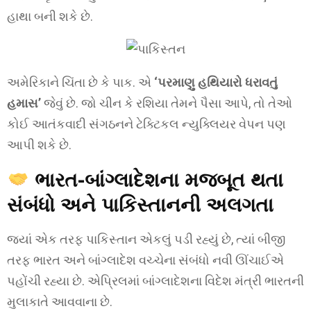
હાથા બની શકે છે.
અમેરિકાને ચિંતા છે કે પાક. એ
‘પરમાણુ હથિયારો ધરાવતું
હમાસ’
જેવું છે. જો ચીન કે રશિયા તેમને પૈસા આપે, તો તેઓ
કોઈ આતંકવાદી સંગઠનને ટેક્ટિકલ ન્યુક્લિયર વેપન પણ
આપી શકે છે.
ભારત-બાંગ્લાદેશના મજબૂત થતા
સંબંધો અને પાકિસ્તાનની અલગતા
જ્યાં એક તરફ પાકિસ્તાન એકલું પડી રહ્યું છે, ત્યાં બીજી
તરફ ભારત અને બાંગ્લાદેશ વચ્ચેના સંબંધો નવી ઊંચાઈએ
પહોંચી રહ્યા છે. એપ્રિલમાં બાંગ્લાદેશના વિદેશ મંત્રી ભારતની
મુલાકાતે આવવાના છે.