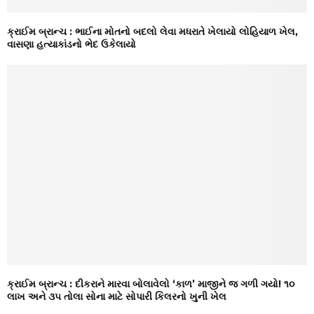
ક્રાઈમ બ્રાન્ચ : ભાઈના મોતનો બદલો લેવા મધરાતે ખેલાયો લોહિયાળ ખેલ,
વાસણા હત્યાકાંડનો ભેદ ઉકેલાયો
ક્રાઈમ બ્રાન્ચ : દીકરાને મારવા બોલાવેલો ‘કાળ’ માજીને જ ગળી ગયો! ૧૦
લાખ અને ૩૫ તોલા સોના માટે સોપારી કિલરનો ખુની ખેલ