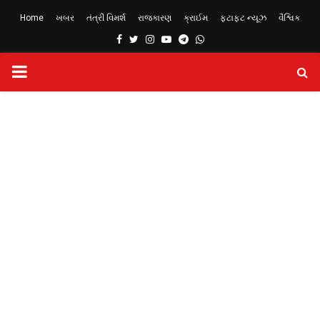
Home
ખબર
તંત્રી વિમર્શ
રાજકારણ
ક્રાઈમ
ફટાફટ ન્યૂઝ
વૈશ્વિક
Facebook
Twitter
Instagram
Youtube
Telegram
Whatsapp
PRIMARY
MENU