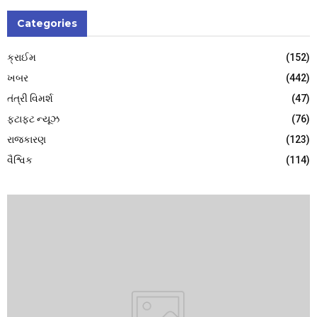
Categories
ક્રાઈમ
(152)
ખબર
(442)
તંત્રી વિમર્શ
(47)
ફટાફટ ન્યૂઝ
(76)
રાજકારણ
(123)
વૈશ્વિક
(114)