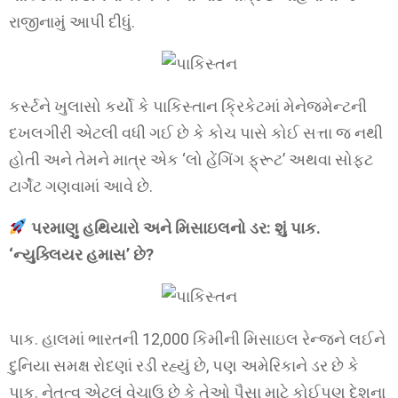
રાજીનામું આપી દીધું.
કર્સ્ટને ખુલાસો કર્યો કે પાકિસ્તાન ક્રિકેટમાં મેનેજમેન્ટની
દખલગીરી એટલી વધી ગઈ છે કે કોચ પાસે કોઈ સત્તા જ નથી
હોતી અને તેમને માત્ર એક ‘લો હેંગિંગ ફ્રૂટ’ અથવા સોફ્ટ
ટાર્ગેટ ગણવામાં આવે છે.
પરમાણુ હથિયારો અને મિસાઇલનો ડર: શું પાક.
‘ન્યુક્લિયર હમાસ’ છે?
પાક. હાલમાં ભારતની 12,000 કિમીની મિસાઇલ રેન્જને લઈને
દુનિયા સમક્ષ રોદણાં રડી રહ્યું છે, પણ અમેરિકાને ડર છે કે
પાક. નેતૃત્વ એટલું વેચાઉ છે કે તેઓ પૈસા માટે કોઈપણ દેશના