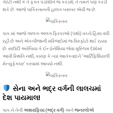
ગેરંટી નથી કે તે ફક્ત પડોશીને જ કરડશે; તે તમને પણ કરડી
શકે છે. આજે પાકિસ્તાનની હાલત બરાબર એવી જ છે.
પાક.માં આજે અલગ-અલગ ફિરકાઓ (પંથો) વચ્ચે હિંસા વધી
રહી છે અને એકબીજાની મસ્જિદોમાં જ વિસ્ફોટો થઈ રહ્યા
છે. સાઉદી અરેબિયા કે ઈન્ડોનેશિયા જેવા મુસ્લિમ દેશોમાં
આવી સ્થિતિ નથી, કારણ કે ત્યાં આતંકવાદને ‘આર્ટિફિશિયલી
મેન્યુફેક્ચર’ કરવામાં આવ્યો નથી.
સેના અને ભદ્ર વર્ગની લાલચમાં
દેશ પાયમાલ!
પાક.ને તેની
અશરાફિયા (ભદ્ર વર્ગ)
અને
જનરલોએ