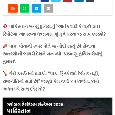
પાકિસ્તાન બન્યું દુનિયાનું ‘આતંકવાદી કેન્દ્ર’! GTI
રિપોર્ટમાં આબરૂના ધજાગરા, શું હવે ઘરના જ સાપ કરડશે?
પાક. પોતાની કબર પોતે જ ખોદી રહ્યું છે! સેનાના
જનરલોની લાલચે દેશને બનાવ્યો ‘પરમાણુ હથિયારોવાળું
હમાસ’.
ગેરી કર્સ્ટનનો ધડાકો: “પાક. ક્રિકેટમાં ટેલેન્ટ નહીં,
રાજનીતિનો સડો છે!” જાણો કેમ વર્લ્ડ કપ વિજેતા કોચે
અધવચ્ચે સાથ છોડ્યો?