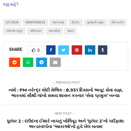
જાઓ’!
GTI 2026
NEWSPANE24
આતંકવાદ
ક્રિકેટ
ગુજરાતી ન્યૂઝ
ગેરી કર્સ્ટન
ગ્લોબલ ન્યૂઝ
પાકિસ્તાન
બાંગ્લાદેશ
ભારત
SHARE
0
PREVIOUS POST
નમો : PM નરેન્દ્ર મોદી મેજિક : 8,931 દિવસનો અતૂટ સેવા યજ્ઞ,
ભારતમાં સૌથી લાંબો સમય શાસન કરનાર ‘સેવા પ્રમુખ’ બન્યા
NEXT POST
ધુરંધર 2 : દાઉદના ઈશારે નાચતું બોલિવૂડ અને ‘ધુરંધર 2’નો પર્દાફાશ:
અન્ડરવર્લ્ડના ‘આકાઓ’નો હવે ખેલ ખતમ!