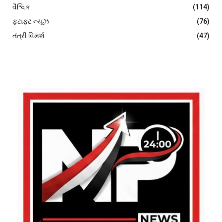
વૈશ્વિક
(114)
ફટાફટ ન્યૂઝ
(76)
તંત્રી વિમર્શ
(47)