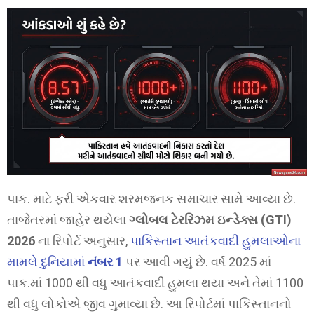
પાક. માટે ફરી એકવાર શરમજનક સમાચાર સામે આવ્યા છે.
તાજેતરમાં જાહેર થયેલા
ગ્લોબલ ટેરરિઝમ ઇન્ડેક્સ (GTI)
2026
ના રિપોર્ટ અનુસાર,
પાકિસ્તાન આતંકવાદી હુમલાઓના
મામલે દુનિયામાં
નંબર 1
પર આવી ગયું છે. વર્ષ 2025 માં
પાક.માં 1000 થી વધુ આતંકવાદી હુમલા થયા અને તેમાં 1100
થી વધુ લોકોએ જીવ ગુમાવ્યા છે. આ રિપોર્ટમાં પાકિસ્તાનનો