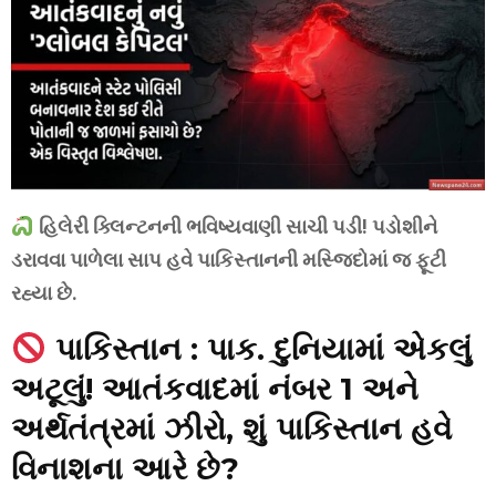
હિલેરી ક્લિન્ટનની ભવિષ્યવાણી સાચી પડી! પડોશીને
ડરાવવા પાળેલા સાપ હવે પાકિસ્તાનની મસ્જિદોમાં જ ફૂટી
રહ્યા છે.
પાકિસ્તાન : પાક. દુનિયામાં એકલું
અટૂલું! આતંકવાદમાં નંબર 1 અને
અર્થતંત્રમાં ઝીરો, શું પાકિસ્તાન હવે
વિનાશના આરે છે?