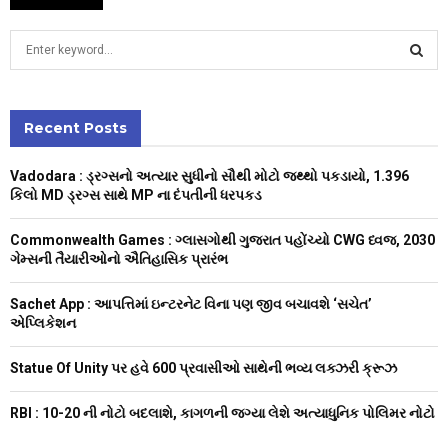
S
e
a
S
r
c
Recent Posts
E
h
f
A
Vadodara : ડ્રગ્સનો અત્યાર સુધીનો સૌથી મોટો જથ્થો પકડાયો, 1.396
o
કિલો MD ડ્રગ્સ સાથે MP ના દંપતીની ધરપકડ
r
R
:
Commonwealth Games : ગ્લાસગોથી ગુજરાત પહોંચ્યો CWG ધ્વજ, 2030
C
ગેમ્સની તૈયારીઓનો ઐતિહાસિક પ્રારંભ
H
Sachet App : આપત્તિમાં ઇન્ટરનેટ વિના પણ જીવ બચાવશે ‘સચેત’
એપ્લિકેશન
Statue Of Unity પર હવે 600 પ્રવાસીઓ સાથેની ભવ્ય લક્ઝરી ક્રૂઝ
RBI : ₹10-20 ની નોટો બદલાશે, કાગળની જગ્યા લેશે અત્યાધુનિક પોલિમર નોટો