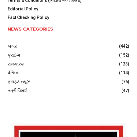
Terms & Conditions (નિયમો અને શરતો)
Editorial Policy
Fact Checking Policy
NEWS CATEGORIES
ખબર
(442)
ક્રાઈમ
(152)
રાજકારણ
(123)
વૈશ્વિક
(114)
ફટાફટ ન્યૂઝ
(76)
તંત્રી વિમર્શ
(47)