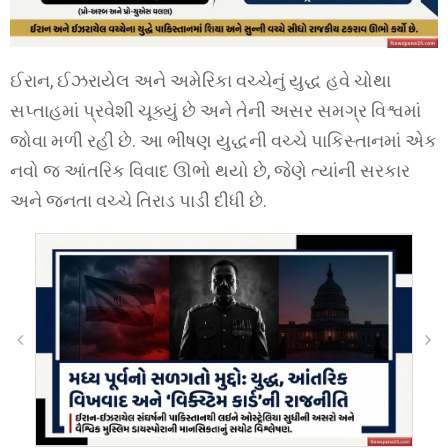
ઈરાન, ઈઝરાયેલ અને અમેરિકા વચ્ચેનું યુદ્ધ હવે ચોથા
સપ્તાહમાં પ્રવેશી ચૂક્યું છે અને તેની અસર સમગ્ર વિશ્વમાં
જોવા મળી રહી છે. આ ભીષણ યુદ્ધની વચ્ચે પાકિસ્તાનમાં એક
નવો જ આંતરિક વિવાદ ઊભો થયો છે, જેણે ત્યાંની સરકાર
અને જનતા વચ્ચે તિરાડ પાડી દીધી છે.