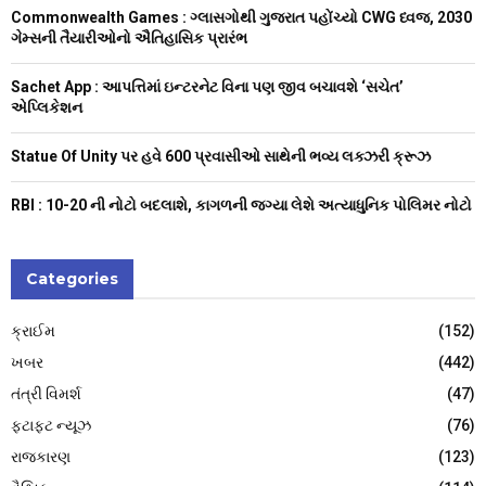
:
Commonwealth Games : ગ્લાસગોથી ગુજરાત પહોંચ્યો CWG ધ્વજ, 2030
C
ગેમ્સની તૈયારીઓનો ઐતિહાસિક પ્રારંભ
H
Sachet App : આપત્તિમાં ઇન્ટરનેટ વિના પણ જીવ બચાવશે ‘સચેત’
એપ્લિકેશન
Statue Of Unity પર હવે 600 પ્રવાસીઓ સાથેની ભવ્ય લક્ઝરી ક્રૂઝ
RBI : ₹10-20 ની નોટો બદલાશે, કાગળની જગ્યા લેશે અત્યાધુનિક પોલિમર નોટો
Categories
ક્રાઈમ
(152)
ખબર
(442)
તંત્રી વિમર્શ
(47)
ફટાફટ ન્યૂઝ
(76)
રાજકારણ
(123)