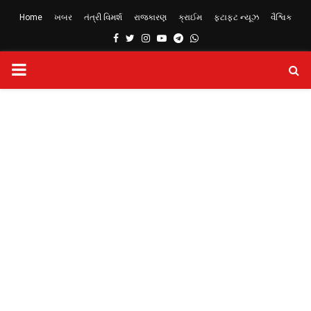
Home
ખબર
તંત્રી વિમર્શ
રાજકારણ
ક્રાઈમ
ફટાફટ ન્યૂઝ
વૈશ્વિક
Facebook
Twitter
Instagram
Youtube
Telegram
Whatsapp
PRIMARY
MENU