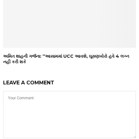
અમિત શાહની ગર્જના: “આસામમાં UCC આવશે, ઘૂસણખોરો હવે 4 લગ્ન
નહીં કરી શકે
LEAVE A COMMENT