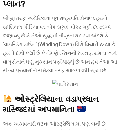
પ્લાન?
બીજી તરફ, અમેરિકાના પૂર્વ રાષ્ટ્રપતિ ડોનાલ્ડ ટ્રમ્પે
સોશિયલ મીડિયા પર એક સૂચક પોસ્ટ મૂકી છે. ટ્રમ્પે
જણાવ્યું છે કે તેઓ યુદ્ધની તીવ્રતા ઘટાડવા એટલે કે
‘વાઇન્ડિંગ ડાઉન’ (Winding Down) વિશે વિચારી રહ્યા છે.
ટ્રમ્પે દાવો કર્યો છે કે તેમણે ઈરાનની સંરક્ષણ ક્ષમતા અને
વાયુસેનાને ઘણું નુકસાન પહોંચાડ્યું છે અને હવે તેઓ આ
સૈન્ય પ્રયાસોને સમેટવા તરફ આગળ વધી રહ્યા છે.
ઓસ્ટ્રેલિયાના વડાપ્રધાન
મસ્જિદમાં અપમાનિત!
એક ચોંકાવનારી ઘટના ઓસ્ટ્રેલિયામાં પણ બની છે.