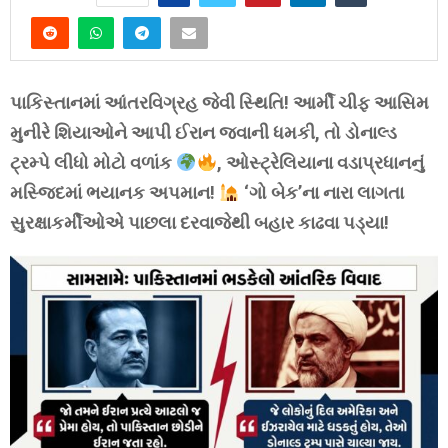
પાકિસ્તાનમાં આંતરવિગ્રહ જેવી સ્થિતિ! આર્મી ચીફ આસિમ
મુનીરે શિયાઓને આપી ઈરાન જવાની ધમકી, તો ડોનાલ્ડ
ટ્રમ્પે લીધો મોટો વળાંક
, ઓસ્ટ્રેલિયાના વડાપ્રધાનનું
મસ્જિદમાં ભયાનક અપમાન!
‘ગો બેક’ના નારા લાગતા
સુરક્ષાકર્મીઓએ પાછલા દરવાજેથી બહાર કાઢવા પડ્યા!