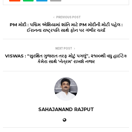
PREVIOUS POST
PM મોદી : પશ્ચિમ એશિયામાં શાંતિ માટે PM મોદીની મોટી પહેલ :
ઈરાનના રાષ્ટ્રપતિ સાથે ફોન પર ગંભીર ચર્ચા
NEXT POST
VISWAS : “સુરક્ષિત ગુજરાત તરફ મોટું પગલું”, ૨૧૦૦થી વધુ હાઈટેક
કેમેરા સાથે ‘નેત્રમ’ રાખશે નજર
SAHAJANAND RAJPUT