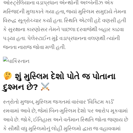
ઓસ્ટ્રેલિયાના વડાપ્રધાન એન્થોની અલ્બેનીઝ એક
મસ્જિદની મુલાકાતે ગયા હતા, જ્યાં મુસ્લિમ સમુદાયે તેમના
વિરુદ્ધ સૂત્રોચ્ચાર કર્યા હતા. સ્થિતિ એટલી હદે વણસી હતી
કે સુરક્ષાના કારણોસર તેમને પાછલા દરવાજેથી બહાર કાઢવા
પડ્યા હતા. પેલેસ્ટાઈન મુદ્દે વડાપ્રધાનના વલણથી ત્યાંની
જનતા નારાજ જોવા મળી હતી.
શું મુસ્લિમ દેશો પોતે જ પોતાના
દુશ્મન છે?
સ્ત્રોતો મુજબ, મુસ્લિમ જગતમાં વારંવાર ‘વિક્ટિમ કાર્ડ’
રમવામાં આવે છે, જેમાં બિન-મુસ્લિમ દેશો પર આરોપ મૂકવામાં
આવે છે. જોકે, ઈતિહાસ અને વર્તમાન સ્થિતિ જોતા જણાય છે
કે સૌથી વધુ મુસ્લિમોનું લોહી મુસ્લિમો દ્વારા જ વહાવવામાં