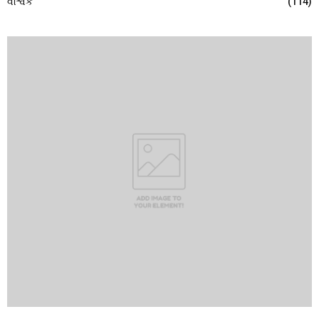
વૈશ્વિક
(114)