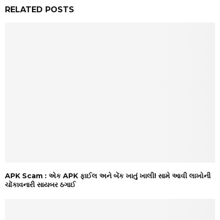
RELATED POSTS
APK Scam : એક APK ફાઈલ અને બેંક ખાતું ખાલી! સામે આવી લાખોની
ચોંકાવનારી સાયબર ઠગાઈ