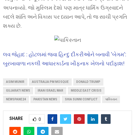
અપનાવ્યો. જો મુસ્લિમ દેશો પણ માત્ર ધાર્મિક ઉગ્રવાદને
બદલે શાંતિ અને વિકાસ પર ધ્યાન આપે, તો જ સાચી પ્રગતિ
શક્ય છે.
લવ જેહાદ : હોટલમાં જવા હિન્દુ દીકરીઓને બનાવી ‘બેગમ’:
બુરખાવાળા નકલી આધારકાર્ડના ખૌફનાક ખેલનો પર્દાફાશ!
ASIM MUNIR
AUSTRALIA PM MOSQUE
DONALD TRUMP
GUJARATI NEWS
IRAN ISRAEL WAR
MIDDLE EAST CRISIS
NEWSPANE24
PAKISTAN NEWS
SHIA SUNNI CONFLICT
પાકિસ્તાન
SHARE
0