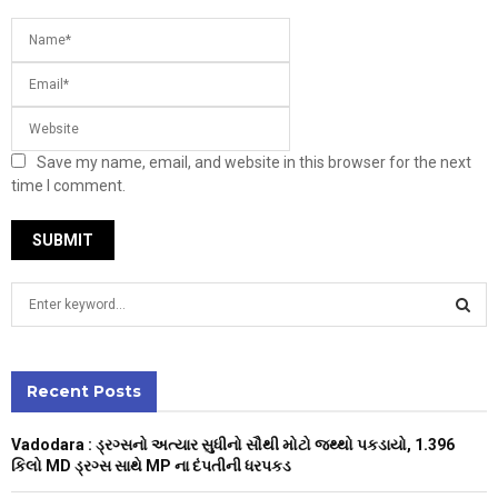
Save my name, email, and website in this browser for the next
time I comment.
S
e
a
S
r
c
Recent Posts
E
h
f
A
Vadodara : ડ્રગ્સનો અત્યાર સુધીનો સૌથી મોટો જથ્થો પકડાયો, 1.396
o
કિલો MD ડ્રગ્સ સાથે MP ના દંપતીની ધરપકડ
r
R