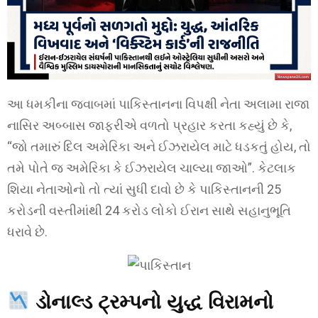
આ ધમકીના જવાબમાં પાકિસ્તાનના વિપક્ષી નેતા અલામા રાજા
નાસિર અબ્બાસ જાફરીએ વળતો પ્રહાર કરતા કહ્યું છે કે,
“જો તમારું દિલ અમેરિકા અને ઈઝરાયેલ માટે ધડકતું હોય, તો
તમે પોતે જ અમેરિકા કે ઈઝરાયેલ ચાલ્યા જાઓ”. કેટલાક
શિયા નેતાઓનો તો ત્યાં સુધી દાવો છે કે પાકિસ્તાનની 25
કરોડની વસ્તીમાંથી 24 કરોડ લોકો ઈરાન સાથે સહાનુભૂતિ
ધરાવે છે.
ડોનાલ્ડ ટ્રમ્પનો યુદ્ધ વિરામનો