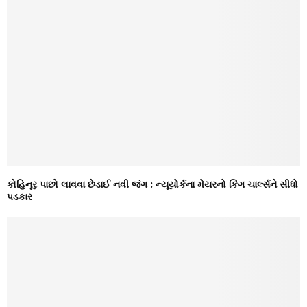
કોહિનૂર પાછો લાવવા છેડાઈ નવી જંગ : ન્યૂયોર્કના મેયરનો કિંગ ચાર્લ્સને સીધો
પડકાર