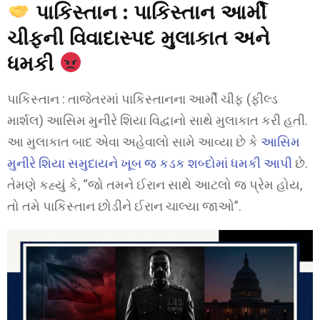
પાકિસ્તાન : પાકિસ્તાન આર્મી
ચીફની વિવાદાસ્પદ મુલાકાત અને
ધમકી
પાકિસ્તાન : તાજેતરમાં પાકિસ્તાનના આર્મી ચીફ (ફીલ્ડ
માર્શલ) આસિમ મુનીરે શિયા વિદ્વાનો સાથે મુલાકાત કરી હતી.
આ મુલાકાત બાદ એવા અહેવાલો સામે આવ્યા છે કે
આસિમ
મુનીરે શિયા સમુદાયને ખૂબ જ કડક શબ્દોમાં ધમકી આપી
છે.
તેમણે કહ્યું કે, “જો તમને ઈરાન સાથે આટલો જ પ્રેમ હોય,
તો તમે પાકિસ્તાન છોડીને ઈરાન ચાલ્યા જાઓ”.