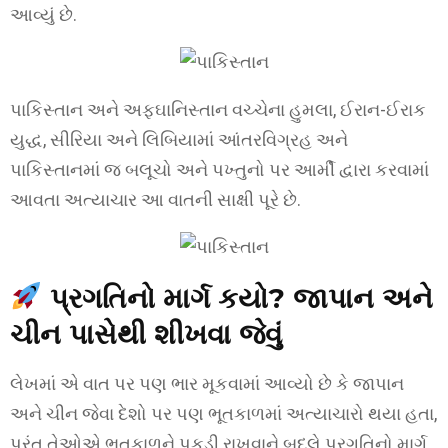
આવ્યું છે.
પાકિસ્તાન અને અફઘાનિસ્તાન વચ્ચેના હુમલા, ઈરાન-ઈરાક
યુદ્ધ, સીરિયા અને લિબિયામાં આંતરવિગ્રહ અને
પાકિસ્તાનમાં જ બલૂચો અને પખ્તુનો પર આર્મી દ્વારા કરવામાં
આવતા અત્યાચાર આ વાતની સાક્ષી પૂરે છે.
પ્રગતિનો માર્ગ કયો? જાપાન અને
ચીન પાસેથી શીખવા જેવું
લેખમાં એ વાત પર પણ ભાર મૂકવામાં આવ્યો છે કે જાપાન
અને ચીન જેવા દેશો પર પણ ભૂતકાળમાં અત્યાચારો થયા હતા,
પરંતુ તેઓએ ભૂતકાળને પકડી રાખવાને બદલે પ્રગતિનો માર્ગ