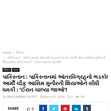
Home
વૈશ્વિક
પાકિસ્તાન : પાકિસ્તાનમાં આંતરવિગ્રહનો ભડકો! આર્મી ચીફ આસિમ મુનીરની
શિયાઓને સીધી ધમકી : ‘ઈરાન ચાલ્યા જાઓ’!
વૈશ્વિક
ખબર
પાકિસ્તાન : પાકિસ્તાનમાં આંતરવિગ્રહનો ભડકો!
આર્મી ચીફ આસિમ મુનીરની શિયાઓને સીધી
ધમકી : ‘ઈરાન ચાલ્યા જાઓ’!
by
SAHAJANAND RAJPUT
March 21, 2026
0
156
SHARE
0