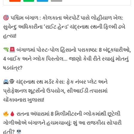
પશ્ચિમ બંગાળ : કોલકાતા એરપોર્ટ પાસે લોહીયાળ ખેલ:
સુવેન્દુ અધિકારીના ‘રાઈટ હેન્ડ’ ચંદ્રનાથ રથની ફિલ્મી ઢબે
હત્યા!
બંગાળમાં પોસ્ટ-પોલ હિંસાનો પરાકાષ્ઠા: 8 બંદૂકધારીઓ,
4 બાઈક અને ગ્લોક પિસ્તોલ… જાણો કેવી રીતે રચાયું મોતનું
ષડયંત્ર?
🕵
ચંદ્રનાથ રથ મર્ડર કેસ: ફેક નંબર પ્લેટ અને
પ્રોફેશનલ શૂટર્સનો ઉપયોગ, સીઆઈડી તપાસમાં
ચોંકાવનારા ખુલાસા!
રાતના અંધારામાં 8 મિલીમીટરની ગ્લોકમાંથી છૂટેલી
ગોળીઓએ બંગાળને હચમચાવ્યું: શું આ રાજકીય સોપારી
હતી?