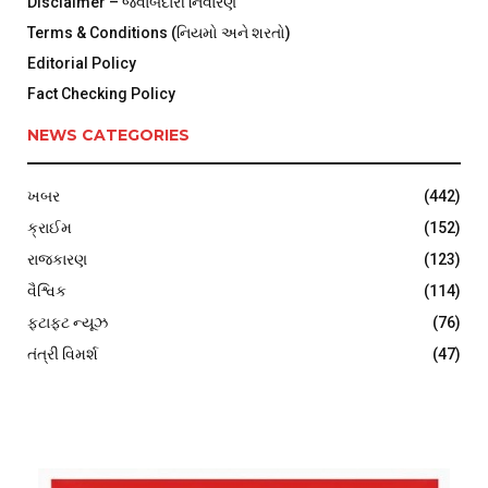
Disclaimer – જવાબદારી નિવારણ
Terms & Conditions (નિયમો અને શરતો)
Editorial Policy
Fact Checking Policy
NEWS CATEGORIES
ખબર
(442)
ક્રાઈમ
(152)
રાજકારણ
(123)
વૈશ્વિક
(114)
ફટાફટ ન્યૂઝ
(76)
તંત્રી વિમર્શ
(47)