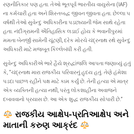
રણનીતિકાર પણ હતા. તેઓ ભૂતપૂર્વ ભારતીય વાયુસેના (IAF)
ના કર્મચારી હતા અને શિસ્તબદ્ધ જીવન જીવતા હતા. છેલ્લા ૫
વર્ષથી તેઓ સુવેન્દુ અધિકારીના પડછાયાની જેમ સાથે રહેતા
હતા. નંદીગ્રામની ઐતિહાસિક લડાઈ હોય કે ભવાનીપુરમાં
મમતા બેનર્જી સામેની ચૂંટણી, દરેક મોરચે ચંદ્રનાથ રથે સુવેન્દુ
અધિકારી માટે મજબૂત કિલ્લેબંધી કરી હતી.
સુવેન્દુ અધિકારીએ ભારે હૈયે શ્રદ્ધાંજલિ આપતા જણાવ્યું હતું
કે, “ચંદ્રનાથ મારા રાજકીય પરિવારનું હૃદય હતું. તેણે હંમેશા
પડદા પાછળ રહીને પક્ષ માટે કામ કર્યું છે. તેની હત્યા એ માત્ર
એક વ્યક્તિની હત્યા નથી, પરંતુ લોકશાહીના અવાજને
દબાવવાનો પ્રયાસ છે. આ એક શુદ્ધ રાજકીય સોપારી છે.”
રાજકીય આક્ષેપ-પ્રતિઆક્ષેપ અને
માતાની કરુણ આક્રંદ