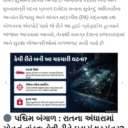
વખતે હિંસાનો શિકાર બન્યા છે ભાજપના કદાવર નેતા અને
મુખ્યમંત્રી પદના પ્રબળ દાવેદાર મનાતા સુવેન્દુ અધિકારીના
અત્યંત વિશ્વાસુ અને અંગત મદદનીશ (PA) ચંદ્રનાથ રથ.
કોલકાતા એરપોર્ટ પાસે જે રીતે આ હાઈ-પ્રોફાઈલ હત્યાને
અંજામ આપવામાં આવ્યો, તેનાથી સમગ્ર દેશના રાજકારણમાં
અને સુરક્ષા એજન્સીઓમાં ખળભળાટ મચી ગયો છે.
પશ્ચિમ બંગાળ : રાતના અંધારામાં