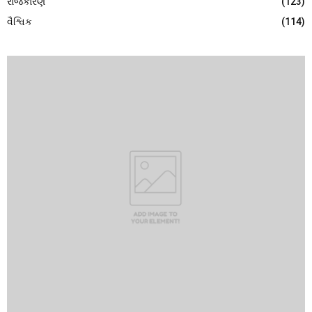
રાજકારણ
(123)
વૈશ્વિક
(114)