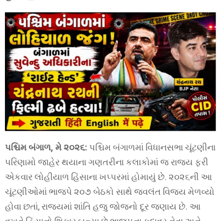
પશ્ચિમ બંગાળ, મે ૨૦૨૬:
પશ્ચિમ બંગાળમાં વિધાનસભા ચૂંટણીના
પરિણામો જાહેર થયાના ગણતરીના કલાકોમાં જ રાજ્ય ફરી
એકવાર લોહીયાળ હિંસાના ખપ્પરમાં હોમાયું છે. ૨૦૨૬ની આ
ચૂંટણીઓમાં ભાજપે ૨૦૭ બેઠકો સાથે જ્વલંત વિજય મેળવ્યો
હોવા છતાં, રાજ્યમાં શાંતિ હજુ જોજનો દૂર જણાય છે. આ