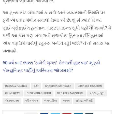
પ્રતિબંધ લાદવામાં આવ્યો છે.
આ હત્યાકાંડ બંગાળમાં કાયદો અને વ્યવસ્થાની સ્થિતિ પર
ફરી એકવાર ગંભીર સવાલો ઉભા કરે છે. શું સીઆઈડી આ
હાઈ-પ્રોફાઈલ હત્યાના માસ્ટરમાઇન્ડ સુધી પહોંચી શકશે? કે
પછી આ કેસ પણ બંગાળની રાજકીય હિંસાના ઈતિહાસમાં
એક વણઉકેલાયેલું રહસ્ય બનીને રહી જશે? તે તો સમય જ
બતાવશે.
50 વર્ષ બાદ ભારત ‘ડાબેરી મુક્ત’: કેરળની હાર બાદ શું હવે
કોમ્યુનિસ્ટ પાર્ટીનું અસ્તિત્વ જોખમમાં?
BENGALVIOLENCE
BJP
CHANDRANATHRATH
CIDINVESTIGATION
CRIMENEWS
SUVENDUADHIKARI
WESTBENGALPOLICE
ક્રાઈમ_ન્યૂઝ
ચંદ્રનાથ_રથ
પશ્ચિમ બંગાળ
બંગાળ_હિંસા
ભાજપ
સુવેન્દુ_અધિકારી