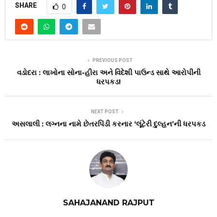
SHARE
0
PREVIOUS POST
વડોદરા : લાખોના સોના-હીરા અને વિદેશી પાઉન્ડ સાથે આરોપીની
ધરપકડ!
NEXT POST
અસલાલી : લગ્નના નામે છેતરપિંડી કરનાર ‘લૂંટેરી દુલ્હન’ની ધરપકડ
SAHAJANAND RAJPUT