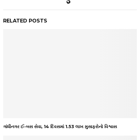
RELATED POSTS
ગાંધીનગર ઈ-બસ સેવા, 14 દિવસમાં 1.53 લાખ મુસાફરોનો વિશ્વાસ