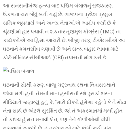
આ સનસનીખેજ હત્યા બાદ પશ્ચિમ બંગાળનું રાજકારણ
ઉકળતા ચરુ જેવું બની ગયું છે. ભાજપના પ્રદેશ પ્રમુખ
સમિક ભટ્ટાચાર્ય અને અન્ય નેતાઓએ આક્ષેપ કર્યો છે કે
ચૂંટણીમાં હાર પચાવી ન શકનાર તૃણમૂલ કોંગ્રેસ (TMC) ના
કાર્યકરોએ આ હિંસા આચરી છે. બીજી તરફ, ટીએમસીએ આ
ઘટનાને કમનસીબ ગણાવી છે અને સત્ય બહાર લાવવા માટે
કોર્ટ-મોનિટર સીબીઆઈ (CBI) તપાસની માંગ કરી છે.
ઘટનાની સૌથી કરુણ બાજુ ચંદ્રનાથ રથના નિવાસસ્થાને
જોવા મળી હતી. તેમની માતા હસીરાની રથે ડૂસકાં ભરતા
મીડિયાને જણાવ્યું હતું કે, “મારો દીકરો હંમેશા કહેતો કે તે મોટા
નેતા સાથે છે એટલે સુરક્ષિત છે. જો તે અકસ્માતમાં મર્યો હોત
તો કદાચ હું મન મનાવી લેત, પણ તેને ગોળીઓથી વીંધી
નાખવામાં આવ્યો છે. હું હત્યારાઓ માટે ફાંસી નહીં પણ