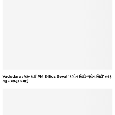
Vadodara : શરૂ થઈ PM E-Bus Seva! ‘ક્લીન સિટી-ગ્રીન સિટી’ તરફ
વધુ મજબૂત પગલું