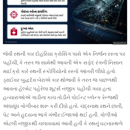
જેવી રથની કાર દોહરિયા ક્રોસિંગ પાસે એક નિર્જન રસ્તા પર
પહોંચી, કે તરત જ સામેથી આવતી એક સફેદ રંગની નિસાન
માઈક્રો કારે રથની સ્કોર્પિયોનો રસ્તો આંતરી લીધો હતો.
ડ્રાઈવર બુદ્ધદેવ બેરાએ કાર થોભાવી કે તરત જ પાછળથી
આવતા હેલ્મેટ પહેરેલા શૂટર્સ નજીક પહોંચી ગયા હતા.
હત્યારાઓએ ગાડીના કાચ તોડીને પોઈન્ટ બ્લેન્ક રેન્જથી
અંધાધૂંધ ગોળીબાર શરૂ કરી દીધો હતો. ચંદ્રનાથ રથને છાતી,
પેટ અને હૃદયના ભાગે ગંભીર ઈજાઓ થઈ હતી. ગોળીઓ
એટલી નજીકથી ચલાવવામાં આવી હતી કે રથનું ઘટનાસ્થળે