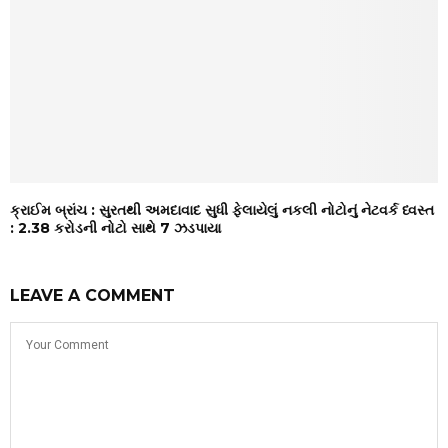
ક્રાઈમ બ્રાંચ : સુરતથી અમદાવાદ સુધી ફેલાયેલું નકલી નોટોનું નેટવર્ક ધ્વસ્ત
: ₹2.38 કરોડની નોટો સાથે 7 ઝડપાયા
LEAVE A COMMENT