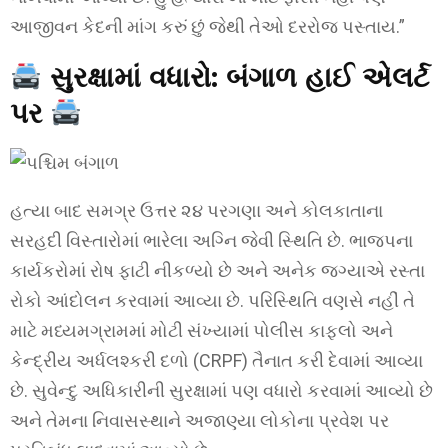
આજીવન કેદની માંગ કરું છું જેથી તેઓ દરરોજ પસ્તાય.”
સુરક્ષામાં વધારો: બંગાળ હાઈ એલર્ટ
પર
હત્યા બાદ સમગ્ર ઉત્તર ૨૪ પરગણા અને કોલકાતાના
સરહદી વિસ્તારોમાં ભારેલા અગ્નિ જેવી સ્થિતિ છે. ભાજપના
કાર્યકરોમાં રોષ ફાટી નીકળ્યો છે અને અનેક જગ્યાએ રસ્તા
રોકો આંદોલન કરવામાં આવ્યા છે. પરિસ્થિતિ વણસે નહીં તે
માટે મધ્યમગ્રામમાં મોટી સંખ્યામાં પોલીસ કાફલો અને
કેન્દ્રીય અર્ધલશ્કરી દળો (CRPF) તૈનાત કરી દેવામાં આવ્યા
છે. સુવેન્દુ અધિકારીની સુરક્ષામાં પણ વધારો કરવામાં આવ્યો છે
અને તેમના નિવાસસ્થાને અજાણ્યા લોકોના પ્રવેશ પર