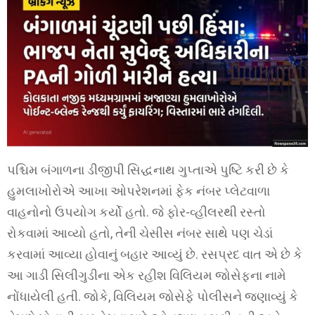
પશ્ચિમ બંગાળના ડીજીપી સિદ્ધનાથ ગુપ્તાએ પુષ્ટિ કરી છે કે
હુમલાખોરોએ આખા ઓપરેશનમાં ફેક નંબર પ્લેટવાળા
વાહનોનો ઉપયોગ કર્યો હતો. જે ફોર-વ્હીલરથી રસ્તો
રોકવામાં આવ્યો હતો, તેની ચેસીસ નંબર સાથે પણ ચેડાં
કરવામાં આવ્યા હોવાનું બહાર આવ્યું છે. રસપ્રદ વાત એ છે કે
આ ગાડી સિલીગુડીના એક રહીશ વિલિયમ જોસેફના નામે
નોંધાયેલી હતી. જોકે, વિલિયમ જોસેફે પોલીસને જણાવ્યું કે