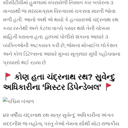
સીસીટીવીમાં હુમલામાં વપરાયેલી નિસાન કાર બપોરના ૩
વાગ્યાથી જ મધ્યમગ્રામ વિસ્તારમાં ચકરાવા મારતી જોવા
મળી હતી. આનો અર્થ એ થયો કે હત્યારાઓ ચંદ્રનાથ રથ
કયા રસ્તેથી અને કેટલા વાગ્યે પસાર થશે તેની ચોક્કસ
માહિતી ધરાવતા હતા. હાલમાં પોલીસે શંકાના આધારે ૩
વ્યક્તિઓની અટકાયત કરી છે, જેમના મોબાઈલ લોકેશન
અને કોલ ડિટેલ્સના આધારે મુખ્ય સૂત્રધાર સુધી પહોંચવાના
પ્રયાસો થઈ રહ્યા છે.
કોણ હતા ચંદ્રનાથ રથ? સુવેન્દુ
અધિકારીના ‘મિસ્ટર ડિપેન્ડેબલ’
૪૨ વર્ષીય ચંદ્રનાથ રથ માત્ર સુવેન્દુ અધિકારીના અંગત
મદદનીશ જ નહોતા, પરંતુ તેઓ તેમના સૌથી મોટા રાજકીય