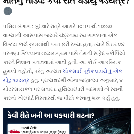
મોતનું તાંડવ: કેવી રીતે ઘડાયું ષડયંત્ર?
પશ્ચિમ બંગાળ : બુધવારે રાત્રે આશરે ૧૦:૧૫ થી ૧૦:૩૦
વાગ્યાની આસપાસ જ્યારે ચંદ્રનાથ રથ ભાજપના એક
વિજય કાર્યક્રમમાંથી પરત ફરી રહ્યા હતા, ત્યારે ઉત્તર ૨૪
પરગણા જિલ્લાના મધ્યમગ્રામ પાસે તેમની સફેદ સ્કોર્પિયો
કારને નિશાન બનાવવામાં આવી હતી. આ કોઈ આકસ્મિક
હુમલો નહોતો, પરંતુ અત્યંત
ચોકસાઈ પૂર્વક ઘડાયેલું એક
મોટું ષડયંત્ર
હતું. પ્રત્યક્ષદર્શીઓના જણાવ્યા અનુસાર, ૪
મોટરસાયકલ પર સવાર ૮ હથિયારધારી બદમાશોએ રથની
કારનો એરપોર્ટ વિસ્તારથી જ પીછો કરવાનું શરૂ કર્યું હતું.