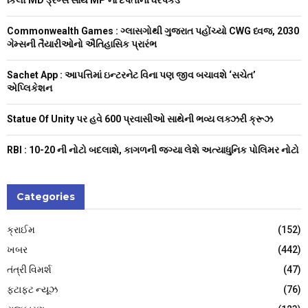
r
R
:
Commonwealth Games : ગ્લાસગોથી ગુજરાત પહોંચ્યો CWG ધ્વજ, 2030
C
ગેમ્સની તૈયારીઓનો ઐતિહાસિક પ્રારંભ
H
Sachet App : આપત્તિમાં ઇન્ટરનેટ વિના પણ જીવ બચાવશે ‘સચેત’
એપ્લિકેશન
Statue Of Unity પર હવે 600 પ્રવાસીઓ સાથેની ભવ્ય લક્ઝરી ક્રૂઝ
RBI : ₹10-20 ની નોટો બદલાશે, કાગળની જગ્યા લેશે અત્યાધુનિક પોલિમર નોટો
Categories
ક્રાઈમ
(152)
ખબર
(442)
તંત્રી વિમર્શ
(47)
ફટાફટ ન્યૂઝ
(76)