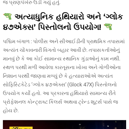
જ પ્રાણપંખેરુ ઉડી ગયું હતું.
અત્યાધુનિક હથિયારો અને ‘ગ્લોક
૪૭એક્સ’ પિસ્તોલનો ઉપયોગ!
પશ્ચિમ બંગાળ : પોલીસ અને સીઆઈડીની પ્રાથમિક તપાસમાં
અત્યંત ચોંકાવનારી વિગતો બહાર આવી છે. તપાસકર્તાઓનું
માનવું છે કે આ કોઈ સામાન્ય સ્થાનિક ગુંડાઓનું કામ નથી.
સ્થળ પરથી મળી આવેલા કારતૂસના ખોખા અને ગોળીઓના
નિશાન પરથી જાણવા મળ્યું છે કે હત્યારાઓએ અત્યંત
સોફિસ્ટિકેટેડ ‘ગ્લોક ૪૭એક્સ’ (Glock 47X) પિસ્તોલનો
ઉપયોગ કર્યો હતો. આ પ્રકારના હથિયારો સામાન્ય રીતે
પ્રોફેશનલ કોન્ટ્રાક્ટ કિલર્સ અથવા ટ્રેન્ડ શૂટર્સ પાસે જ
હોય છે.