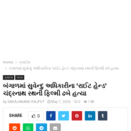
Home
ક્રાઈમ
બંગાળમાં સુવેન્દુ અધિકારીના ‘રાઈટ હેન્ડ’ ચંદ્રનાથ રથની ફિલ્મી ઢબે હત્યા
ક્રાઈમ
ખબર
બંગાળમાં સુવેન્દુ અધિકારીના ‘રાઈટ હેન્ડ’
ચંદ્રનાથ રથની ફિલ્મી ઢબે હત્યા
by
SAHAJANAND RAJPUT
May 7, 2026
0
148
SHARE
0