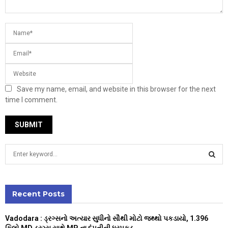
Save my name, email, and website in this browser for the next
time I comment.
S
e
a
S
r
c
Recent Posts
E
h
f
A
Vadodara : ડ્રગ્સનો અત્યાર સુધીનો સૌથી મોટો જથ્થો પકડાયો, 1.396
o
કિલો MD ડ્રગ્સ સાથે MP ના દંપતીની ધરપકડ