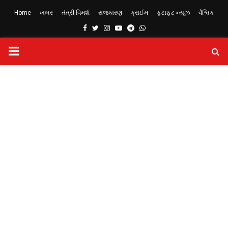
Home
ખબર
તંત્રી વિમર્શ
રાજકારણ
ક્રાઈમ
ફટાફટ ન્યૂઝ
વૈશ્વિક
Facebook
Twitter
Instagram
Youtube
Telegram
Whatsapp
PRIMARY
MENU