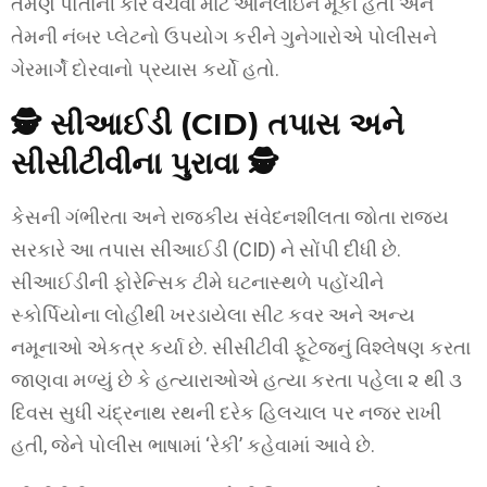
તેમણે પોતાની કાર વેચવા માટે ઓનલાઇન મૂકી હતી અને
તેમની નંબર પ્લેટનો ઉપયોગ કરીને ગુનેગારોએ પોલીસને
ગેરમાર્ગે દોરવાનો પ્રયાસ કર્યો હતો.
🕵️ સીઆઈડી (CID) તપાસ અને
સીસીટીવીના પુરાવા 🕵️
કેસની ગંભીરતા અને રાજકીય સંવેદનશીલતા જોતા રાજ્ય
સરકારે આ તપાસ સીઆઈડી (CID) ને સોંપી દીધી છે.
સીઆઈડીની ફોરેન્સિક ટીમે ઘટનાસ્થળે પહોંચીને
સ્કોર્પિયોના લોહીથી ખરડાયેલા સીટ કવર અને અન્ય
નમૂનાઓ એકત્ર કર્યા છે. સીસીટીવી ફૂટેજનું વિશ્લેષણ કરતા
જાણવા મળ્યું છે કે હત્યારાઓએ હત્યા કરતા પહેલા ૨ થી ૩
દિવસ સુધી ચંદ્રનાથ રથની દરેક હિલચાલ પર નજર રાખી
હતી, જેને પોલીસ ભાષામાં ‘રેકી’ કહેવામાં આવે છે.