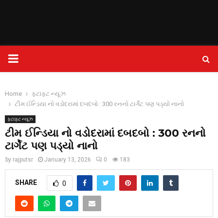
PRIMARY
MENU
Home
ફટાફટ ન્યૂઝ
ટીમ ઈન્ડિયા નો વડોદરામાં દબદબો : 300 રનનો ટાર્ગેટ પણ પડ્યો નાનો
ફટાફટ ન્યૂઝ
ટીમ ઈન્ડિયા નો વડોદરામાં દબદબો : 300 રનનો
ટાર્ગેટ પણ પડ્યો નાનો
by
rajputsr
January 13, 2026
0
183
SHARE
0