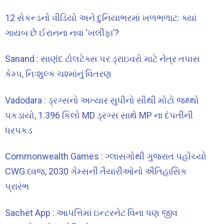
12 સેકન્ડનો વીડિયો અને દુનિયાભરમાં ખળભળાટ: ક્યાં
ગાયબ છે ઈરાનના નવા ‘ખલીફા’?
Sanand : સાણંદ ટોલટેક્સ પર ડ્રાઇવરો માટે નેત્ર તપાસ
કેમ્પ, નિઃશુલ્ક ચશ્માંનું વિતરણ
Vadodara : ડ્રગ્સનો અત્યાર સુધીનો સૌથી મોટો જથ્થો
પકડાયો, 1.396 કિલો MD ડ્રગ્સ સાથે MP ના દંપતીની
ધરપકડ
Commonwealth Games : ગ્લાસગોથી ગુજરાત પહોંચ્યો
CWG ધ્વજ, 2030 ગેમ્સની તૈયારીઓનો ઐતિહાસિક
પ્રારંભ
Sachet App : આપત્તિમાં ઇન્ટરનેટ વિના પણ જીવ