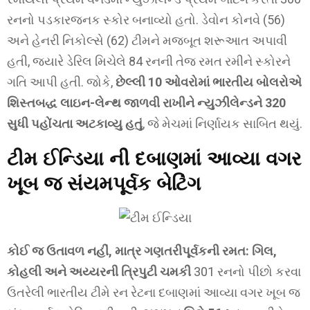
રનનો પડકારજનક સ્કોર બનાવ્યો હતો. ડેવોન કોનવે (56)
અને હેનરી નિકોલ્સે (62) ટીમને મજબૂત શરૂઆત અપાવી
હતી, જ્યારે ડેરિલ મિચેલે 84 રનની તેજ રમત રમીને સ્કોરને
ગતિ આપી હતી. જોકે,
છેલ્લી 10 ઓવરોમાં ભારતીય બોલરોએ
શિસ્તબદ્ધ લાઇન-લેન્થ જાળવી રાખીને ન્યુઝીલેન્ડને 320
સુધી પહોંચતા અટકાવ્યુ હતું
, જે મેચમાં નિર્ણાયક સાબિત થયું.
ટીમ ઈન્ડિયા ની દબાણમાં આવ્યા વગર
ખૂબ જ સંયમપૂર્વક બેટિંગ
કોઈ જ ઉતાવળ નહીં, માત્ર ગણતરીપૂર્વકની રમત: ગિલ,
કોહલી અને અય્યરની ત્રિપુટી ચમકી
301 રનનો પીછો કરવા
ઉતરેલી ભારતીય ટીમે રન રેટના દબાણમાં આવ્યા વગર ખૂબ જ