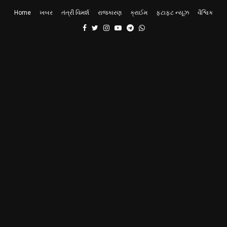
Home
ખબર
તંત્રી વિમર્શ
રાજકારણ
ક્રાઈમ
ફટાફટ ન્યૂઝ
વૈશ્વિક
Facebook
Twitter
Instagram
Youtube
Telegram
Whatsapp