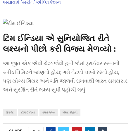
બચાવશે ‘સચેત’ એપ્લિકેશન
ટિમ ઈન્ડિયા એ
સુનિયોજિત રીતે
લક્ષ્યનો પીછો કરી વિજય મેળવ્યો :
આ જીત એક એવી ચેઝ જેવી હતી જેમાં ડ્રાઈવર રસ્તાની
સ્પીડ લિમિટને જાણતો હોય; ગમે તેટલો લાંબો રસ્તો હોય,
પણ યોગ્ય ગિયર અને ગતિ જાળવી રાખવાથી ભારત સમયસર
અને સુરક્ષિત રીતે લક્ષ્ય સુધી પહોંચી ગયું.
ક્રિકેટ
ટીમ ઈન્ડિયા
રમત જગત
વિરાટ કોહલી