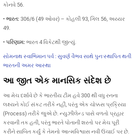
કોનવે 56.
•
ભારત:
306/6 (49 ઓવર) – કોહલી 93, ગિલ 56, અય્યર
49.
•
પરિણામ:
ભારત 4 વિકેટથી જીત્યું.
સોમનાથ સ્વાભિમાન પર્વ : સુવર્ણ વૈભવ સાથે પુનઃસ્થાપિત થતી
ભારતની અમર આસ્થા
આ જીત એક માનસિક સંદેશ છે
આ મેચ દર્શાવે છે કે ભારતીય ટીમ હવે 300 થી વધુ રનના
લક્ષ્યને કોઈ સંકટ તરીકે નહીં, પરંતુ એક ચોક્કસ પ્રક્રિયા
(Process) તરીકે જુએ છે. ન્યુઝીલેન્ડ પાસે વળતો પ્રહાર
કરવાની તક હતી, પરંતુ ભારતે પોતાની શરતો પર મેચ પૂરી
કરીને સાબિત કર્યું કે તેમનો આત્મવિશ્વાસ નવી ઉંચાઈ પર છે.