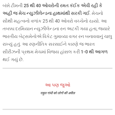
બંન્ને ટીમની
25 થી 40 ઓવરોની રમત કંઈક એવી રહી કે
અહીં જ મેચ ન્યુઝીલેન્ડના હાથમાંથી સરકી ગઈ
. મેચનો
સૌથી મહત્વનો વળાંક 25 થી 40 ઓવરો વચ્ચેનો રહ્યો. આ
તબક્કા દરમિયાન ન્યુઝીલેન્ડના રન અટકી ગયા હતા, જ્યારે
ભારતીય બેટ્સમેનોએ વિકેટ ગુમાવ્યા વગર રન બનાવવાનું ચાલુ
રાખ્યું હતું. આ રણનીતિક સરસાઈને કારણે જ ભારત
સીરીઝની પ્રથમ મેચમાં વિજય હાંસલ કરી
1-0 થી આગળ
થઈ ગયું છે.
આ પણ જુઓ
राहुल गांधी को लोगों की अपील