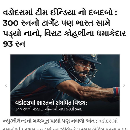
વડોદરામાં ટીમ ઈન્ડિયા નો દબદબો :
300 રનનો ટાર્ગેટ પણ ભારત સામે
પડ્યો નાનો, વિરાટ કોહલીના ધમાકેદાર
93 રન
ન્યુઝીલેન્ડનો મજબૂત પાયો પણ નબળો અંત :
વડોદરામાં
રમાયેલી પ્રથમ વનડેમાં ન્યુઝીલેન્ડે પ્રથમ બેટિંગ કરતા 300