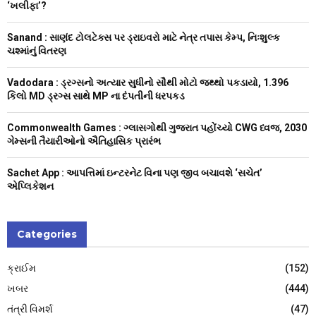
o
‘ખલીફા’?
r
R
:
Sanand : સાણંદ ટોલટેક્સ પર ડ્રાઇવરો માટે નેત્ર તપાસ કેમ્પ, નિઃશુલ્ક
C
ચશ્માંનું વિતરણ
H
Vadodara : ડ્રગ્સનો અત્યાર સુધીનો સૌથી મોટો જથ્થો પકડાયો, 1.396
કિલો MD ડ્રગ્સ સાથે MP ના દંપતીની ધરપકડ
Commonwealth Games : ગ્લાસગોથી ગુજરાત પહોંચ્યો CWG ધ્વજ, 2030
ગેમ્સની તૈયારીઓનો ઐતિહાસિક પ્રારંભ
Sachet App : આપત્તિમાં ઇન્ટરનેટ વિના પણ જીવ બચાવશે ‘સચેત’
એપ્લિકેશન
Categories
ક્રાઈમ
(152)
ખબર
(444)
તંત્રી વિમર્શ
(47)