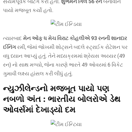
સંયમપૂર્વક બેટિંગ કરી હતી.
શુભમન ગિલે 56 રન
બનાવીને
પાયો મજબૂત કર્યો હતો.
ત્યારબાદ
મેન ઓફ ધ મેચ વિરાટ કોહલીએ 93 રનની શાનદાર
ઈનિંગ
રમી, જેમાં જોખમી શોટ્સને બદલે સ્ટ્રાઈક રોટેશન પર
વધુ ધ્યાન આપ્યું હતું. તેને મધ્યક્રમમાં શ્રેયસ અય્યર (49
રન) નો સાથ મળ્યો, જેના કારણે ભારતે 49 ઓવરમાં 6 વિકેટ
ગુમાવી લક્ષ્ય હાંસલ કરી લીધું હતું.
ન્યુઝીલેન્ડનો મજબૂત પાયો પણ
નબળો અંત : ભારતીય બોલરોએ ડેથ
ઓવર્સમાં દેખાડ્યો દમ