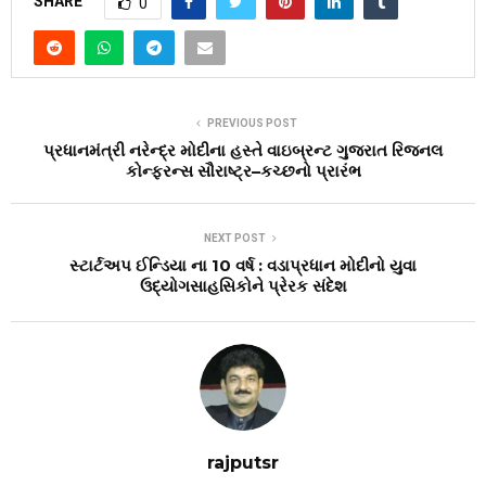
SHARE
0
PREVIOUS POST
પ્રધાનમંત્રી નરેન્દ્ર મોદીના હસ્તે વાઇબ્રન્ટ ગુજરાત રિજનલ
કોન્ફરન્સ સૌરાષ્ટ્ર–કચ્છનો પ્રારંભ
NEXT POST
સ્ટાર્ટઅપ ઈન્ડિયા ના 10 વર્ષ : વડાપ્રધાન મોદીનો યુવા
ઉદ્યોગસાહસિકોને પ્રેરક સંદેશ
rajputsr