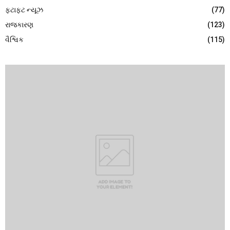
ફટાફટ ન્યૂઝ
(77)
રાજકારણ
(123)
વૈશ્વિક
(115)