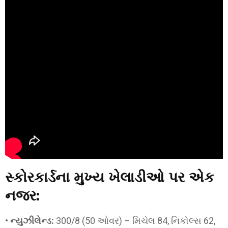
સ્કોરકાર્ડના મુખ્ય ખેલાડીઓ પર એક
નજર:
•
ન્યુઝીલેન્ડ:
300/8 (50 ઓવર) – મિચેલ 84, નિકોલ્સ 62,