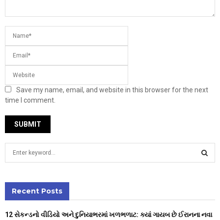
Save my name, email, and website in this browser for the next
time I comment.
S
e
a
S
r
c
Recent Posts
E
h
f
A
12 સેકન્ડનો વીડિયો અને દુનિયાભરમાં ખળભળાટ: ક્યાં ગાયબ છે ઈરાનના નવા