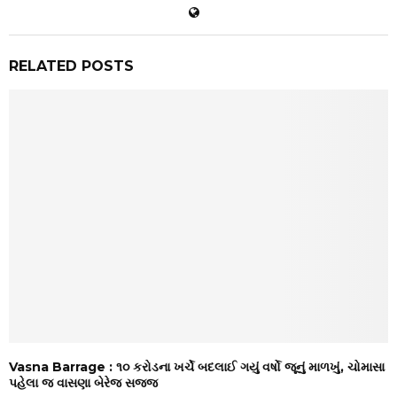
RELATED POSTS
Vasna Barrage : ૧૦ કરોડના ખર્ચે બદલાઈ ગયું વર્ષો જૂનું માળખું, ચોમાસા
પહેલા જ વાસણા બેરેજ સજ્જ