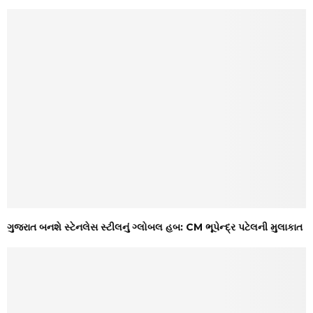
ગુજરાત બનશે સ્ટેનલેસ સ્ટીલનું ગ્લોબલ હબ: CM ભૂપેન્દ્ર પટેલની મુલાકાત