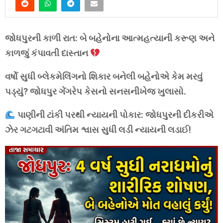
જોધપુરની કાળી રાત: બે બહેનોના આત્મહત્યાની કરૂણ અને
કાળજું કંપાવતી દાસ્તાન
વર્ષો સુધી બ્લેકમેલિંગનો શિકાર બનેલી બહેનોએ કેમ મરવું
પડ્યું? જોધપુર ગેંગરેપ કેસનો સનસનીખેજ ખુલાસો.
પાણીની ટાંકી પરથી ન્યાયની પોકાર: જોધપુરની દીકરીએ
ઝેર ગટગટાવી અંતિમ શ્વાસ સુધી લડી ન્યાયની લડાઈ!