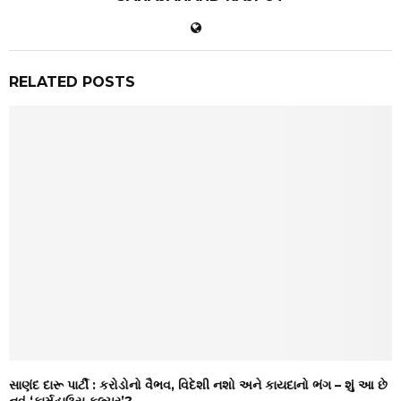
RELATED POSTS
સાણંદ દારૂ પાર્ટી : કરોડોનો વૈભવ, વિદેશી નશો અને કાયદાનો ભંગ – શું આ છે
નવું ‘ફાર્મહાઉસ કલ્ચર’?