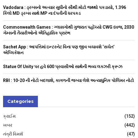
f
A
Vadodara : ડ્રગ્સનો અત્યાર સુધીનો સૌથી મોટો જથ્થો પકડાયો, 1.396
o
કિલો MD ડ્રગ્સ સાથે MP ના દંપતીની ધરપકડ
r
R
:
Commonwealth Games : ગ્લાસગોથી ગુજરાત પહોંચ્યો CWG ધ્વજ, 2030
C
ગેમ્સની તૈયારીઓનો ઐતિહાસિક પ્રારંભ
H
Sachet App : આપત્તિમાં ઇન્ટરનેટ વિના પણ જીવ બચાવશે ‘સચેત’
એપ્લિકેશન
Statue Of Unity પર હવે 600 પ્રવાસીઓ સાથેની ભવ્ય લક્ઝરી ક્રૂઝ
RBI : ₹10-20 ની નોટો બદલાશે, કાગળની જગ્યા લેશે અત્યાધુનિક પોલિમર નોટો
Categories
ક્રાઈમ
(152)
ખબર
(442)
તંત્રી વિમર્શ
(47)