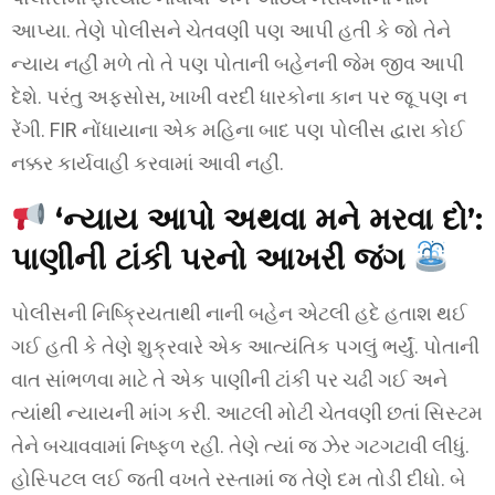
આપ્યા. તેણે પોલીસને ચેતવણી પણ આપી હતી કે જો તેને
ન્યાય નહીં મળે તો તે પણ પોતાની બહેનની જેમ જીવ આપી
દેશે. પરંતુ અફસોસ, ખાખી વરદી ધારકોના કાન પર જૂ પણ ન
રેંગી. FIR નોંધાયાના એક મહિના બાદ પણ પોલીસ દ્વારા કોઈ
નક્કર કાર્યવાહી કરવામાં આવી નહીં.
‘ન્યાય આપો અથવા મને મરવા દો’:
પાણીની ટાંકી પરનો આખરી જંગ
પોલીસની નિષ્ક્રિયતાથી નાની બહેન એટલી હદે હતાશ થઈ
ગઈ હતી કે તેણે શુક્રવારે એક આત્યંતિક પગલું ભર્યું. પોતાની
વાત સાંભળવા માટે તે એક પાણીની ટાંકી પર ચઢી ગઈ અને
ત્યાંથી ન્યાયની માંગ કરી. આટલી મોટી ચેતવણી છતાં સિસ્ટમ
તેને બચાવવામાં નિષ્ફળ રહી. તેણે ત્યાં જ ઝેર ગટગટાવી લીધું.
હોસ્પિટલ લઈ જતી વખતે રસ્તામાં જ તેણે દમ તોડી દીધો. બે