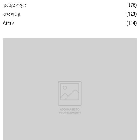
ફટાફટ ન્યૂઝ
(76)
રાજકારણ
(123)
વૈશ્વિક
(114)