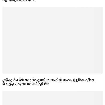
ફુજૈરાહ તેલ ડેપો પર ડ્રોન હુમલો: 3 ભારતીયો ઘાયલ, શું દુનિયા ત્રીજા
વિશ્વયુદ્ધ તરફ આગળ વધી રહી છે?