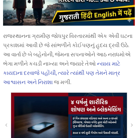
રાજસ્થાનના ગ્રામીણ જોધપુર વિસ્તારમાંથી એક એવી ઘટના
પ્રકાશમાં આવી છે જે સાંભળીને કોઈપણનું હૃદય દ્રવી ઉઠે.
આ વાર્તા છે બે બહેનોની, જેમના સપનાઓને આઠ નરાધમોએ
ભેગા મળીને કચડી નાખ્યા અને જ્યારે તેઓ
ન્યાય માટે
કાયદાના દરવાજે પહોંચી, ત્યારે ત્યાંથી પણ તેમને માત્ર
આશ્વાસન અને નિરાશા
જ મળી.