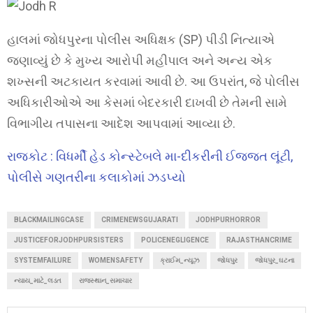
હાલમાં જોધપુરના પોલીસ અધિક્ષક (SP) પીડી નિત્યાએ
જણાવ્યું છે કે મુખ્ય આરોપી મહીપાલ અને અન્ય એક
શખ્સની અટકાયત કરવામાં આવી છે. આ ઉપરાંત, જે પોલીસ
અધિકારીઓએ આ કેસમાં બેદરકારી દાખવી છે તેમની સામે
વિભાગીય તપાસના આદેશ આપવામાં આવ્યા છે.
રાજકોટ : વિધર્મી હેડ કોન્સ્ટેબલે મા-દીકરીની ઈજ્જત લૂંટી,
પોલીસે ગણતરીના કલાકોમાં ઝડપ્યો
BLACKMAILINGCASE
CRIMENEWSGUJARATI
JODHPURHORROR
JUSTICEFORJODHPURSISTERS
POLICENEGLIGENCE
RAJASTHANCRIME
SYSTEMFAILURE
WOMENSAFETY
ક્રાઈમ_ન્યૂઝ
જોધપુર
જોધપુર_ઘટના
ન્યાય_માટે_લડત
રાજસ્થાન_સમાચાર