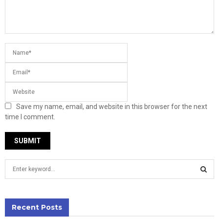
Save my name, email, and website in this browser for the next
time I comment.
S
e
a
S
r
c
Recent Posts
E
h