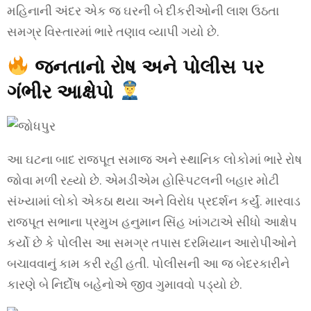
મહિનાની અંદર એક જ ઘરની બે દીકરીઓની લાશ ઉઠતા
સમગ્ર વિસ્તારમાં ભારે તણાવ વ્યાપી ગયો છે.
જનતાનો રોષ અને પોલીસ પર
ગંભીર આક્ષેપો
આ ઘટના બાદ રાજપૂત સમાજ અને સ્થાનિક લોકોમાં ભારે રોષ
જોવા મળી રહ્યો છે. એમડીએમ હોસ્પિટલની બહાર મોટી
સંખ્યામાં લોકો એકઠા થયા અને વિરોધ પ્રદર્શન કર્યું. મારવાડ
રાજપૂત સભાના પ્રમુખ હનુમાન સિંહ ખાંગટાએ સીધો આક્ષેપ
કર્યો છે કે પોલીસ આ સમગ્ર તપાસ દરમિયાન આરોપીઓને
બચાવવાનું કામ કરી રહી હતી. પોલીસની આ જ બેદરકારીને
કારણે બે નિર્દોષ બહેનોએ જીવ ગુમાવવો પડ્યો છે.