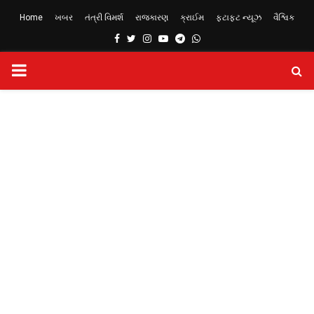
Home
ખબર
તંત્રી વિમર્શ
રાજકારણ
ક્રાઈમ
ફટાફટ ન્યૂઝ
વૈશ્વિક
Facebook
Twitter
Instagram
Youtube
Telegram
Whatsapp
PRIMARY
MENU