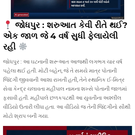
જોધપુર : શરુઆત કેવી રીતે થઈ?
એક જાળ જે 4 વર્ષ સુધી ફેલાયેલી
રહી
જોધપુર : આ ઘટનાની શરૂઆત આજથી લગભગ ચાર વર્ષ
પહેલા થઈ હતી. મોટી બહેન, જે તે સમયે માત્ર પોતાની
જિંદગી જીવવાની આશા રાખતી હતી, તેને સ્થાનિક ઈ-મિત્ર
સેવા કેન્દ્ર ચલાવતા મહીપાલ નામના શખ્સે પોતાની જાળમાં
ફસાવી હતી. મહીપાલે છળકપટથી આ યુવતીના અશ્લીલ
વીડિયો ઉતારી લીધા હતા. આ વીડિયો જ તેની જિંદગીનો સૌથી
મોટો શ્રાપ બની ગયા.