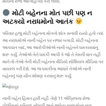
માર્ચના રોજ આત્મહત્યા કરી લીધી.
મોટી બહેનના મોત પછી પણ ન
અટક્યો નરાધમોનો આતંક
પરિવાર હજુ મોટી બહેનના મોતનો શોક મનાવી રહ્યો હતો ત્યાં
આ નરાધમોએ નાની બહેન પર નજર બગાડી. મોટી બહેનના
આપઘાત બાદ, આ આરોપીઓએ નાની બહેનને ધમકાવવાનું
શરૂ કર્યું. તેઓએ તેને ધમકી આપી કે જો તે તેમની વાત નહીં
માને તો તેઓ તેની મોટી બહેનના વીડિયો સોશિયલ મીડિયા પર
વાયરલ કરી દેશે. આ જ ધમકીના આધારે તેઓએ નાની
બહેનનું પણ યૌન શોષણ કરવાનું શરૂ કર્યું.
નાની બહેન હિંમત હારી નહીં. તેણે 11 એપ્રિલના રોજ
પોલીસમાં ફરિયાદ નોંધાવી અને આઠેય નરાધમોના નામ