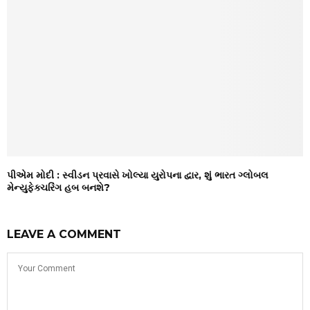
પીએમ મોદી : સ્વીડન પ્રવાસે ખોલ્યા યુરોપના દ્વાર, શું ભારત ગ્લોબલ
મેન્યુફેક્ચરિંગ હબ બનશે?
LEAVE A COMMENT