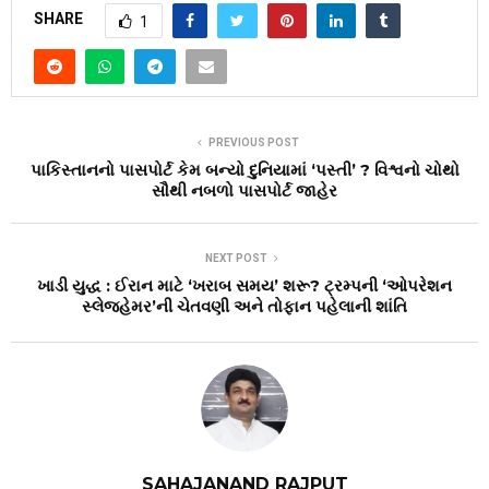
SHARE
1
PREVIOUS POST
પાકિસ્તાનનો પાસપોર્ટ કેમ બન્યો દુનિયામાં ‘પસ્તી’ ? વિશ્વનો ચોથો
સૌથી નબળો પાસપોર્ટ જાહેર
NEXT POST
ખાડી યુદ્ધ : ઈરાન માટે ‘ખરાબ સમય’ શરૂ? ટ્રમ્પની ‘ઓપરેશન
સ્લેજહેમર’ની ચેતવણી અને તોફાન પહેલાની શાંતિ
SAHAJANAND RAJPUT