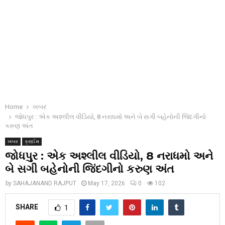
Home
ખબર
જોધપુર : એક અશ્લીલ વીડિયો, 8 નરાધમો અને બે સગી બહેનોની જિંદગીનો
કરુણ અંત
ખબર
ક્રાઈમ
જોધપુર : એક અશ્લીલ વીડિયો, 8 નરાધમો અને
બે સગી બહેનોની જિંદગીનો કરુણ અંત
by
SAHAJANAND RAJPUT
May 17, 2026
0
102
SHARE
1