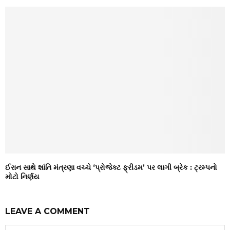
ઈરાન સાથે શાંતિ મંત્રણા વચ્ચે ‘પ્રોજેક્ટ ફ્રીડમ’ પર લાગી બ્રેક : ટ્રમ્પનો
મોટો નિર્ણય
LEAVE A COMMENT