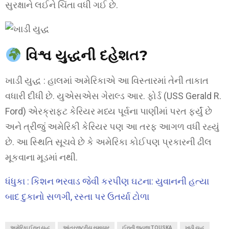
સુરક્ષાને લઈને ચિંતા વધી ગઈ છે.
વિશ્વ યુદ્ધની દહેશત?
ખાડી યુદ્ધ : હાલમાં અમેરિકાએ આ વિસ્તારમાં તેની તાકાત
વધારી દીધી છે. યુએસએસ ગેરાલ્ડ આર. ફોર્ડ (USS Gerald R.
Ford) એરક્રાફ્ટ કેરિયર મધ્ય પૂર્વના પાણીમાં પરત ફર્યું છે
અને ત્રીજું અમેરિકી કેરિયર પણ આ તરફ આગળ વધી રહ્યું
છે. આ સ્થિતિ સૂચવે છે કે અમેરિકા કોઈપણ પ્રકારની ઢીલ
મૂકવાના મૂડમાં નથી.
ધંધુકા : કિશન ભરવાડ જેવી કરપીણ ઘટના: યુવાનની હત્યા
બાદ દુકાનો સળગી, રસ્તા પર ઉતર્યા ટોળા
અમેરિકા ઈરાન યુદ્ધ
આંતરરાષ્ટ્રીય સમાચાર
ઈરાની જહાજ TOUSKA
ખાડી યુદ્ધ