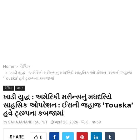
Home
વૈશ્વિક
ખાડી યુદ્ધ : અમેરિકી મરીન્સનું મધદરિયે સાહસિક ઓપરેશન : ઈરાની જહાજ
‘Touska’ હવે ટ્રમ્પના કબજામાં
વૈશ્વિક
ખબર
ખાડી યુદ્ધ : અમેરિકી મરીન્સનું મધદરિયે
સાહસિક ઓપરેશન : ઈરાની જહાજ ‘Touska’
હવે ટ્રમ્પના કબજામાં
by
SAHAJANAND RAJPUT
April 20, 2026
0
69
SHARE
0