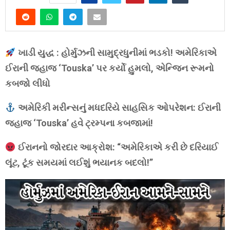
ખાડી યુદ્ધ : હોર્મુઝની સામુદ્રધુનીમાં ભડકો! અમેરિકાએ
ઈરાની જહાજ ‘Touska’ પર કર્યો હુમલો, એન્જિન રૂમનો
કબજો લીધો
અમેરિકી મરીન્સનું મધદરિયે સાહસિક ઓપરેશન: ઈરાની
જહાજ ‘Touska’ હવે ટ્રમ્પના કબજામાં!
ઈરાનનો જોરદાર આક્રોશ: “અમેરિકાએ કરી છે દરિયાઈ
લૂંટ, ટૂંક સમયમાં લઈશું ભયાનક બદલો!”