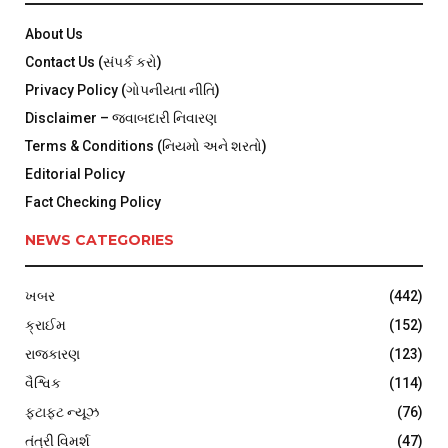
About Us
Contact Us (સંપર્ક કરો)
Privacy Policy (ગોપનીયતા નીતિ)
Disclaimer – જવાબદારી નિવારણ
Terms & Conditions (નિયમો અને શરતો)
Editorial Policy
Fact Checking Policy
NEWS CATEGORIES
ખબર
(442)
ક્રાઈમ
(152)
રાજકારણ
(123)
વૈશ્વિક
(114)
ફટાફટ ન્યૂઝ
(76)
તંત્રી વિમર્શ
(47)