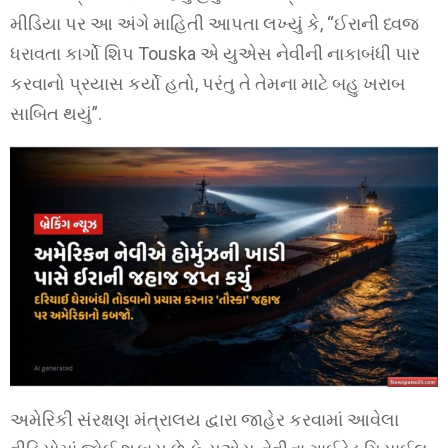
મીડિયા પર આ અંગે માહિતી આપતા લખ્યું કે, “ઈરાની ધ્વજ
ધરાવતા કાર્ગો શિપ Touska એ યુએસ નેવીની નાકાબંધી પાર
કરવાનો પ્રયાસ કર્યો હતો, પરંતુ તે તેમના માટે બહુ ખરાબ
સાબિત થયું”.
અમેરિકી સંરક્ષણ મંત્રાલય દ્વારા જાહેર કરવામાં આવેલા