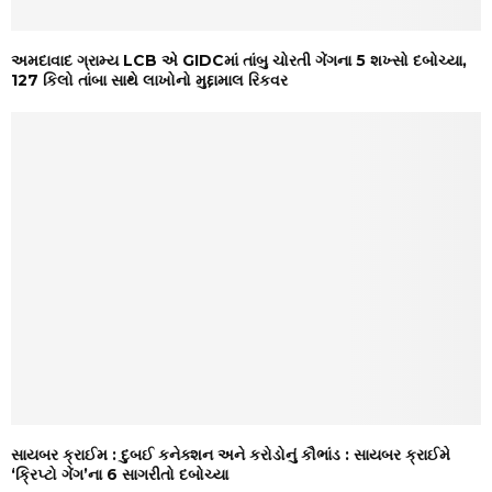
અમદાવાદ ગ્રામ્ય LCB એ GIDCમાં તાંબુ ચોરતી ગેંગના 5 શખ્સો દબોચ્યા,
127 કિલો તાંબા સાથે લાખોનો મુદ્દામાલ રિકવર
સાયબર ક્રાઈમ : દુબઈ કનેક્શન અને કરોડોનું કૌભાંડ : સાયબર ક્રાઈમે
‘ક્રિપ્ટો ગેંગ’ના 6 સાગરીતો દબોચ્યા