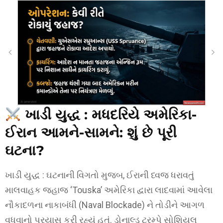
ખાડી યુદ્ધ : મધદરિયે અમેરિકા-
ઈરાન આમને-સામને: શું છે પૂરી
ઘટના?
ખાડી યુદ્ધ : ઘટનાની વિગતો મુજબ, ઈરાની ધ્વજ ધરાવતું
માલવાહક જહાજ ‘Touska’ અમેરિકા દ્વારા લાદવામાં આવેલા
નૌકાદળના નાકાબંધી (Naval Blockade) ને તોડીને આગળ
વધવાનો પ્રયાસ કરી રહ્યું હતું. ડોનાલ્ડ ટ્રમ્પે સોશિયલ