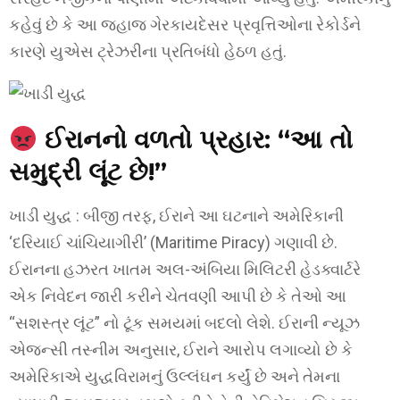
કહેવું છે કે આ જહાજ ગેરકાયદેસર પ્રવૃત્તિઓના રેકોર્ડને
કારણે યુએસ ટ્રેઝરીના પ્રતિબંધો હેઠળ હતું.
ઈરાનનો વળતો પ્રહાર: “આ તો
સમુદ્રી લૂંટ છે!”
ખાડી યુદ્ધ : બીજી તરફ, ઈરાને આ ઘટનાને અમેરિકાની
‘દરિયાઈ ચાંચિયાગીરી’ (Maritime Piracy) ગણાવી છે.
ઈરાનના હઝરત ખાતમ અલ-અંબિયા મિલિટરી હેડક્વાર્ટરે
એક નિવેદન જારી કરીને ચેતવણી આપી છે કે તેઓ આ
“સશસ્ત્ર લૂંટ” નો ટૂંક સમયમાં બદલો લેશે. ઈરાની ન્યૂઝ
એજન્સી તસ્નીમ અનુસાર, ઈરાને આરોપ લગાવ્યો છે કે
અમેરિકાએ યુદ્ધવિરામનું ઉલ્લંઘન કર્યું છે અને તેમના