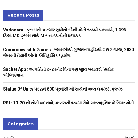
a
S
r
c
Recent Posts
E
h
f
A
Vadodara : ડ્રગ્સનો અત્યાર સુધીનો સૌથી મોટો જથ્થો પકડાયો, 1.396
o
કિલો MD ડ્રગ્સ સાથે MP ના દંપતીની ધરપકડ
r
R
:
Commonwealth Games : ગ્લાસગોથી ગુજરાત પહોંચ્યો CWG ધ્વજ, 2030
C
ગેમ્સની તૈયારીઓનો ઐતિહાસિક પ્રારંભ
H
Sachet App : આપત્તિમાં ઇન્ટરનેટ વિના પણ જીવ બચાવશે ‘સચેત’
એપ્લિકેશન
Statue Of Unity પર હવે 600 પ્રવાસીઓ સાથેની ભવ્ય લક્ઝરી ક્રૂઝ
RBI : ₹10-20 ની નોટો બદલાશે, કાગળની જગ્યા લેશે અત્યાધુનિક પોલિમર નોટો
Categories