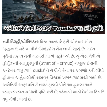
નવી દિલ્હી/વોશિંગ્ટન:
વિશ્વ અત્યારે ફરી એકવાર મોટા
યુદ્ધના ઉંબરે આવીને ઊભું હોય તેમ લાગી રહ્યું છે. મધ્ય
પૂર્વમાં તણાવ તેની ચરમસીમાએ પહોંચ્યો છે. યુએસ નેવીએ
હોર્મુઝની સામુદ્રધુની (Strait of Hormuz) નજીક ઈરાની
કન્ટેનર જહાજ ‘Touska’ ને રોકીને તેના પર કબજો કરી લીધો
હોવાના અહેવાલોથી સમગ્ર વિશ્વમાં ખળભળાટ મચી ગયો છે.
અમેરિકી રાષ્ટ્રપતિ ડોનાલ્ડ ટ્રમ્પે પોતે આ હુમલા અને
જહાજ જપ્ત કર્યાની પુષ્ટિ કરી છે, જેનાથી ખાડી દેશોમાં સ્થિતિ
વધુ ગંભીર બની છે.