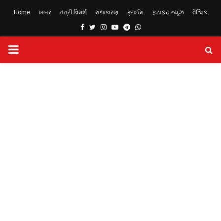
Home
ખબર
તંત્રી વિમર્શ
રાજકારણ
ક્રાઈમ
ફટાફટ ન્યૂઝ
વૈશ્વિક
Facebook
Twitter
Instagram
Youtube
Telegram
Whatsapp
PRIMARY
MENU