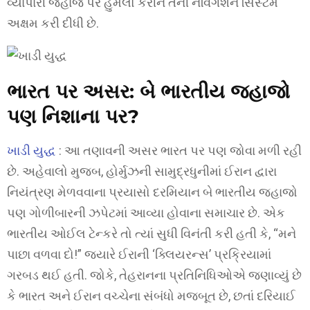
વ્યાપારી જહાજ પર હુમલો કરીને તેની નેવિગેશન સિસ્ટમ
અક્ષમ કરી દીધી છે.
ભારત પર અસર: બે ભારતીય જહાજો
પણ નિશાના પર?
ખાડી યુદ્ધ
: આ તણાવની અસર ભારત પર પણ જોવા મળી રહી
છે. અહેવાલો મુજબ, હોર્મુઝની સામુદ્રધુનીમાં ઈરાન દ્વારા
નિયંત્રણ મેળવવાના પ્રયાસો દરમિયાન બે ભારતીય જહાજો
પણ ગોળીબારની ઝપેટમાં આવ્યા હોવાના સમાચાર છે. એક
ભારતીય ઓઈલ ટેન્કરે તો ત્યાં સુધી વિનંતી કરી હતી કે, “મને
પાછા વળવા દો!” જ્યારે ઈરાની ‘ક્લિયરન્સ’ પ્રક્રિયામાં
ગરબડ થઈ હતી. જોકે, તેહરાનના પ્રતિનિધિઓએ જણાવ્યું છે
કે ભારત અને ઈરાન વચ્ચેના સંબંધો મજબૂત છે, છતાં દરિયાઈ