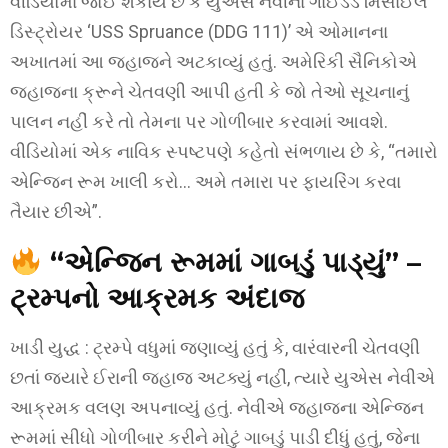
વીડિયોમાં જોઈ શકાય છે કે યુએસ નેવીના ગાઈડેડ મિસાઈલ
ડિસ્ટ્રોયર ‘USS Spruance (DDG 111)’ એ ઓમાનના
અખાતમાં આ જહાજને અટકાવ્યું હતું. અમેરિકી સૈનિકોએ
જહાજના ક્રૂને ચેતવણી આપી હતી કે જો તેઓ સૂચનાનું
પાલન નહીં કરે તો તેમના પર ગોળીબાર કરવામાં આવશે.
વીડિયોમાં એક નાવિક સ્પષ્ટપણે કહેતો સંભળાય છે કે, “તમારો
એન્જિન રૂમ ખાલી કરો… અમે તમારા પર ફાયરિંગ કરવા
તૈયાર છીએ”.
“એન્જિન રૂમમાં ગાબડું પાડ્યું” –
ટ્રમ્પનો આક્રમક અંદાજ
ખાડી યુદ્ધ : ટ્રમ્પે વધુમાં જણાવ્યું હતું કે, વારંવારની ચેતવણી
છતાં જ્યારે ઈરાની જહાજ અટક્યું નહીં, ત્યારે યુએસ નેવીએ
આક્રમક વલણ અપનાવ્યું હતું. નેવીએ જહાજના એન્જિન
રૂમમાં સીધો ગોળીબાર કરીને મોટું ગાબડું પાડી દીધું હતું, જેના