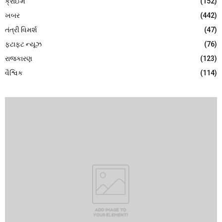
ક્રાઈમ
(152)
ખબર
(442)
તંત્રી વિમર્શ
(47)
ફટાફટ ન્યૂઝ
(76)
રાજકારણ
(123)
વૈશ્વિક
(114)