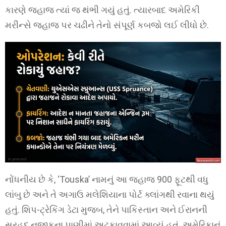
કારણે જહાજ ત્યાં જ થંભી ગયું હતું. ત્યારબાદ અમેરિકી
મરીન્સે જહાજ પર ચઢીને તેનો સંપૂર્ણ કબજો લઈ લીધો છે.
નોંધનીય છે કે, ‘Touska’ નામનું આ જહાજ 900 ફૂટથી વધુ
લાંબુ છે અને તે અગાઉ મલેશિયાના પોર્ટ ક્લાંગથી રવાના થયું
હતું. શિપ-ટ્રેકિંગ ડેટા મુજબ, તેને પાકિસ્તાન અને ઈરાનની
સરહદ નજીકના પાણીમાં અટકાવવામાં આવ્યું હતું. અમેરિકાનું