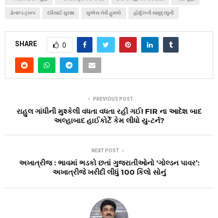
ડોનાલ્ડ ટ્રમ્પ
દરિયાઈ સુરક્ષા
યુએસ નેવી હુમલો
હોર્મુઝની સામુદ્રધુની
SHARE
0
PREVIOUS POST
રાહુલ ગાંધીની મુશ્કેલી વધતા વધતા રહી ગઈ! FIR ના આદેશ બાદ
અલ્હાબાદ હાઈકોર્ટે કેમ લીધો યુ-ટર્ન?
NEXT POST
અખાત્રીજ : ભાવમાં ભડકો છતાં ગુજરાતીઓનો ‘ગોલ્ડન પાવર’:
અખાત્રીજે ખરીદી લીધું 100 કિલો સોનું