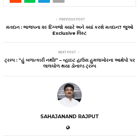
PREVIOUS POST
મતદાન : ભાજપના ૨૯ દિગ્ગજો ક્યારે અને ક્યાં કરશે મતદાન? જુઓ
Exclusive લિસ્ટ
NEXT POST
ટ્રમ્પ : “હું બળાત્કારી નથી!” – વ્હાઇટ હાઉસ હુમલાખોરના આક્ષેપો પર
લાલચોળ થયા ડોનાલ્ડ ટ્રમ્પ
SAHAJANAND RAJPUT