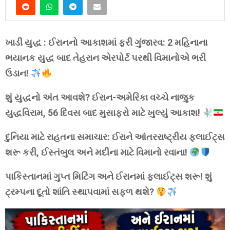
ખાડી યુદ્ધ : ઈરાનનો આકાશમાં ફરી ગુંજારવ: 2 મહિનાના
ભયાનક યુદ્ધ બાદ તેહરાન એરપોર્ટ પરથી વિમાનોએ ભરી
ઉડાન!
શું યુદ્ધનો અંત આવશે? ઈરાન-અમેરિકા વચ્ચે નાજુક
યુદ્ધવિરામ, 56 દિવસ બાદ મુસાફરો માટે ખુલ્યું આકાશ!
દુનિયા માટે રાહતના સમાચાર: ઈરાને આંતરરાષ્ટ્રીય ફ્લાઈટ્સ
શરૂ કરી, ઈસ્તંબુલ અને મદીના માટે વિમાનો રવાના!
પાકિસ્તાનમાં ગુપ્ત મિટિંગ અને ઈરાનમાં ફ્લાઈટ્સ શરૂ! શું
ટ્રમ્પના દૂતો શાંતિ સ્થાપવામાં સફળ થશે?