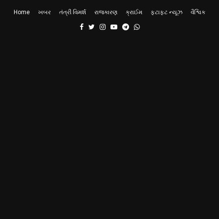
Home
ખબર
તંત્રી વિમર્શ
રાજકારણ
ક્રાઈમ
ફટાફટ ન્યૂઝ
વૈશ્વિક
Facebook
Twitter
Instagram
Youtube
Telegram
Whatsapp