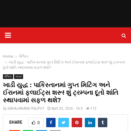
PRIMARY
MENU
Home
વૈશ્વિક
ખાડી યુદ્ધ : પાકિસ્તાનમાં ગુપ્ત મિટિંગ અને ઈરાનમાં ફ્લાઈટ્સ શરૂ! શું ટ્રમ્પના
દૂતો શાંતિ સ્થાપવામાં સફળ થશે?
વૈશ્વિક
ખબર
ખાડી યુદ્ધ : પાકિસ્તાનમાં ગુપ્ત મિટિંગ અને
ઈરાનમાં ફ્લાઈટ્સ શરૂ! શું ટ્રમ્પના દૂતો શાંતિ
સ્થાપવામાં સફળ થશે?
by
SAHAJANAND RAJPUT
April 25, 2026
0
115
SHARE
0