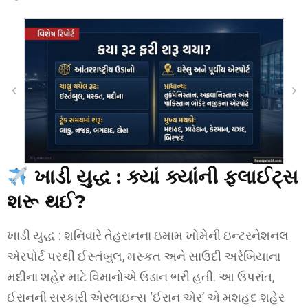
ખાડી યુદ્ધ : ક્યાં ક્યાંની ફ્લાઈટ્સ
શરૂ થઈ?
ખાડી યુદ્ધ : શનિવારે તેહરાનના ઇમામ ખોમેની ઇન્ટરનેશનલ
એરપોર્ટ પરથી ઈસ્તંબુલ, મસ્કત અને સાઉદી અરેબિયાના
મદીના શહેર માટે વિમાનોએ ઉડાન ભરી હતી. આ ઉપરાંત,
ઈરાનની સરકારી એરલાઇન્સ ‘ઈરાન એર’ એ મશહદ શહેર