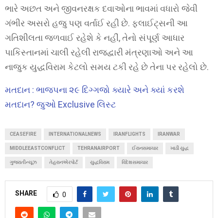
ભારે અછત અને જીવનરક્ષક દવાઓના ભાવમાં વધારો જેવી
ગંભીર અસરો હજુ પણ વર્તાઈ રહી છે. ફ્લાઈટ્સની આ
ગતિશીલતા જળવાઈ રહેશે કે નહીં, તેનો સંપૂર્ણ આધાર
પાકિસ્તાનમાં ચાલી રહેલી રાજદ્વારી મંત્રણાઓ અને આ
નાજુક યુદ્ધવિરામ કેટલો સમય ટકી રહે છે તેના પર રહેલો છે.
મતદાન : ભાજપના ૨૯ દિગ્ગજો ક્યારે અને ક્યાં કરશે
મતદાન? જુઓ Exclusive લિસ્ટ
CEASEFIRE
INTERNATIONALNEWS
IRANFLIGHTS
IRANWAR
MIDDLEEASTCONFLICT
TEHRANAIRPORT
ઈરાનસમાચાર
ખાડી યુદ્ધ
ગુજરાતીન્યૂઝ
તેહરાનએરપોર્ટ
યુદ્ધવિરામ
વિદેશસમાચાર
SHARE
0