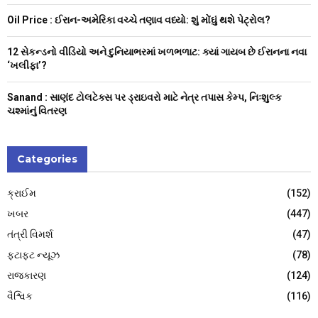
C
Oil Price : ઈરાન-અમેરિકા વચ્ચે તણાવ વધ્યો: શું મોંઘું થશે પેટ્રોલ?
H
12 સેકન્ડનો વીડિયો અને દુનિયાભરમાં ખળભળાટ: ક્યાં ગાયબ છે ઈરાનના નવા
‘ખલીફા’?
Sanand : સાણંદ ટોલટેક્સ પર ડ્રાઇવરો માટે નેત્ર તપાસ કેમ્પ, નિઃશુલ્ક
ચશ્માંનું વિતરણ
Categories
ક્રાઈમ
(152)
ખબર
(447)
તંત્રી વિમર્શ
(47)
ફટાફટ ન્યૂઝ
(78)
રાજકારણ
(124)
વૈશ્વિક
(116)