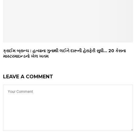
ક્રાઈમ બ્રાન્ચ : હત્યાના ગુનાથી લઈને દારૂની હેરાફેરી સુધી… 20 કેસના
માસ્ટરમાઇન્ડનો ખેલ ખતમ
LEAVE A COMMENT