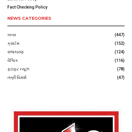
Fact Checking Policy
NEWS CATEGORIES
ખબર
(447)
ક્રાઈમ
(152)
રાજકારણ
(124)
વૈશ્વિક
(116)
ફટાફટ ન્યૂઝ
(78)
તંત્રી વિમર્શ
(47)