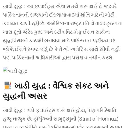
ખાડી યુદ્ધ : આ ફ્લાઈટ્સ એવા સમયે શરૂ થઈ છે જ્યારે
પાકિસ્તાનની રાજધાની ઈસ્લામાબાદમાં શાંતિ માટેની મોટી
કવાયત ચાલી રહી છે. અમેરિકાના રાષ્ટ્રપતિ ડોનાલ્ડ ટ્રમ્પના
ખાસ દૂતો જેરેડ કુશ્નર અને સ્ટીવ વિટકોફ ઈરાન સાથેના
યુદ્ધવિરામને કાયમી બનાવવા માટે પાકિસ્તાન પહોંચ્યા છે.
જોકે, ઈરાને સ્પષ્ટ કર્યું છે કે તેઓ અમેરિકા સાથે સીધી નહીં
પણ પાકિસ્તાની અધિકારીઓ દ્વારા પરોક્ષ વાતચીત કરશે.
ખાડી યુદ્ધ : વૈશ્વિક સંકટ અને
યુદ્ધની અસર
ખાડી યુદ્ધ : ભલે ફ્લાઈટ્સ શરૂ થઈ હોય, પણ પરિસ્થિતિ
હજુ નાજુક છે. હોર્મુઝની સામુદ્રધુની (Strait of Hormuz)
પરના નાકાબંધીને કારણે દુનિયાભરમાં જેટ ફ્યુઅલની અછત