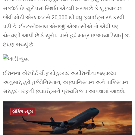
સર્જાઈ છે. યુરોપમાં સ્થિતિ એટલી ખરાબ છે કે લુફ્થાન્ઝા
જેવી મોટી એરલાઇન્સે 20,000 થી વધુ ફ્લાઈટ્સ રદ કરવી
પડી છે. ઈન્ટરનેશનલ એનર્જી એજન્સીએ તો એવી પણ
ચેતવણી આપી છે કે યુરોપ પાસે હવે માત્ર છ અઠવાડિયાનું જ
ઇંધણ બચ્યું છે.
ઈરાનના એરપોર્ટ ચીફ મોહમ્મદ અમીરાનીના જણાવ્યા
અનુસાર, હવે તુર્કમેનિસ્તાન, અફઘાનિસ્તાન અને પાકિસ્તાન
સરહદ તરફની ફ્લાઈટ્સને પ્રાથમિકતા આપવામાં આવશે.