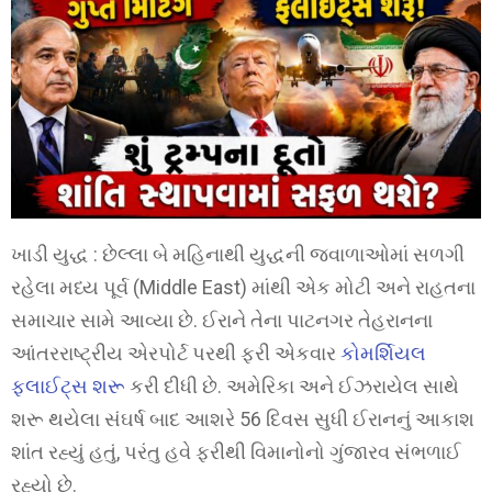
ખાડી યુદ્ધ : છેલ્લા બે મહિનાથી યુદ્ધની જ્વાળાઓમાં સળગી
રહેલા મધ્ય પૂર્વ (Middle East) માંથી એક મોટી અને રાહતના
સમાચાર સામે આવ્યા છે. ઈરાને તેના પાટનગર તેહરાનના
આંતરરાષ્ટ્રીય એરપોર્ટ પરથી ફરી એકવાર
કોમર્શિયલ
ફ્લાઈટ્સ શરૂ
કરી દીધી છે. અમેરિકા અને ઈઝરાયેલ સાથે
શરૂ થયેલા સંઘર્ષ બાદ આશરે 56 દિવસ સુધી ઈરાનનું આકાશ
શાંત રહ્યું હતું, પરંતુ હવે ફરીથી વિમાનોનો ગુંજારવ સંભળાઈ
રહ્યો છે.