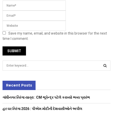
Save my name, email, and website in this browser for the next
time I comment.
S
e
a
S
r
c
Recent Posts
E
h
f
A
ગાંધીનગર તિરંગા યાત્રા : CM ભૂપેન્દ્ર પટેલે કરાવ્યો ભવ્ય પ્રારંભ
o
r
R
હર ઘર તિરંગા 2026 : પીએમ મોદીની દેશવાસીઓને અપીલ
: