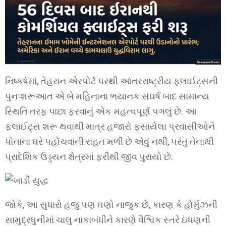
નિષ્કર્ષમાં, તેહરાન એરપોર્ટ પરથી આંતરરાષ્ટ્રીય ફ્લાઈટ્સની
પુનઃશરૂઆત એ બે મહિનાના ભયાનક સંઘર્ષ બાદ સામાન્ય
સ્થિતિ તરફ પાછા ફરવાનું એક મહત્વપૂર્ણ પગલું છે. આ
ફ્લાઈટ્સ શરૂ થવાથી માત્ર હજારો ફસાયેલા પ્રવાસીઓને
પોતાના ઘરે પહોંચવાની રાહત મળી છે એવું નથી, પરંતુ તેનાથી
પ્રાદેશિક ઉડ્ડયન ક્ષેત્રમાં ફરીથી જીવ પુરાયો છે.
જોકે, આ સુધારો હજુ પણ ઘણો નાજુક છે, કારણ કે હોર્મુઝની
સામુદ્રધુનીમાં ચાલુ નાકાબંધીને કારણે વૈશ્વિક સ્તરે ઇંધણની