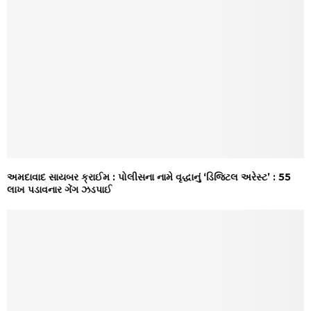
અમદાવાદ સાયબર ક્રાઈમ : પોલીસના નામે વૃદ્ધાનું ‘ડિજિટલ અરેસ્ટ’ : ₹55
લાખ પડાવનાર ગેંગ ઝડપાઈ