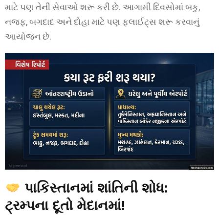
માટે પણ તેની સેવાઓ શરૂ કરી છે. આગામી દિવસોમાં બકુ,
નજફ, બગદાદ અને દોહા માટે પણ ફ્લાઈટ્સ શરૂ કરવાનું
આયોજન છે.
પાકિસ્તાનમાં શાંતિની શોધ:
ટ્રમ્પના દૂતો મેદાનમાં!