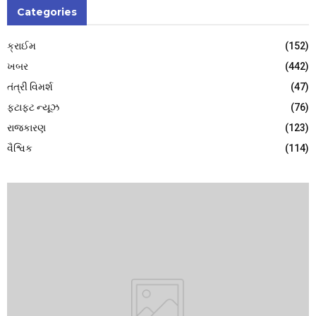
Categories
ક્રાઈમ
(152)
ખબર
(442)
તંત્રી વિમર્શ
(47)
ફટાફટ ન્યૂઝ
(76)
રાજકારણ
(123)
વૈશ્વિક
(114)