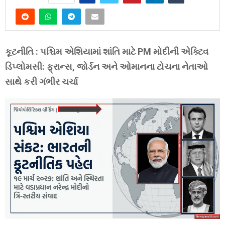
કૂટનીતિ : પશ્ચિમ એશિયામાં શાંતિ માટે PM મોદીની એક્ટિવ
ડિપ્લોમસી: ફ્રાન્સ, જોર્ડન અને ઓમાનના ટોચના નેતાઓ
સાથે કરી ગંભીર ચર્ચા