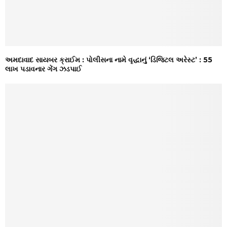
અમદાવાદ સાયબર ક્રાઈમ : પોલીસના નામે વૃદ્ધાનું ‘ડિજિટલ અરેસ્ટ’ : ₹55
લાખ પડાવનાર ગેંગ ઝડપાઈ