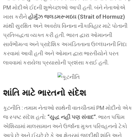
PM મોદીએ ઈદની શુભેચ્છાઓ આપી હતી. બંને નેતાઓએ
ખાસ કરીને
હોર્મુઝ જલડમરૂમધ્ય (Strait of Hormuz)
માંથી સુરક્ષિત અને અવરોધ વિનાના નૌકાવિહાર માટે પોતાની
પ્રતિબદ્ધતા વ્યક્ત કરી હતી. ભારત દ્વારા ઓમાનની
સાર્વભૌમત્વ અને પ્રાદેશિક અખંડિતતાના ઉલ્લંઘનની નિંદા
કરવામાં આવી હતી અને ઓમાન દ્વારા ભારતીયોને પરત
લાવવામાં કરાયેલા પ્રયાસોની પ્રશંસા કરાઈ હતી.
શાંતિ માટે ભારતનો સંદેશ
કૂટનીતિ : તમામ નેતાઓ સાથેની વાતચીતમાં PM મોદીનો એક
જ સ્પષ્ટ સંદેશ હતો:
“યુદ્ધ નહીં પણ સંવાદ”
. ભારત પશ્ચિમ
એશિયામાં માલસામાન અને ઉર્જાના મુક્ત પરિવહનનો ટેકો
આપે છે અને ઈચ્છે છે કે આ ક્ષેત્રમાં જલ્દીથી શાંતિ અને