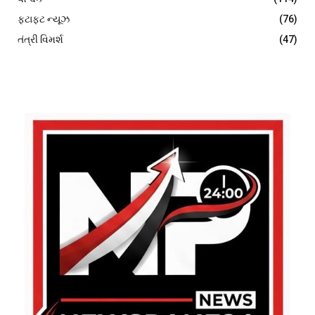
ફટાફટ ન્યૂઝ
(76)
તંત્રી વિમર્શ
(47)