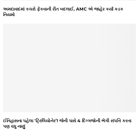
અમદાવાદમાં કચરો ફેંકવાની રીત બદલાઈ, AMC એ જાહેર કર્યા કડક
નિયમો
ઈતિહાસના પહેલા ‘ટ્રિલિયોનેર’! જેની પાસે 4 દિગ્ગજોની ભેગી સંપત્તિ કરતા
પણ વધુ નાણું