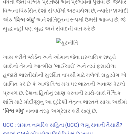
વધતી જતી વૈશ્વિક પ્રતિષ્ઠા અને પ્રભાવનો પુરાવો છે. જ્યારે
વિશ્વના વિકસિત દેશો સંઘર્ષોમાં અટવાયેલા છે, ત્યારે PM મોદી
એક
‘વિશ્વ બંધુ’
અને શાંતિદૂતના રૂપમાં ઉભરી આવ્યા છે, જે
યુદ્ધ નહીં પણ બુદ્ધ અને સંવાદની વાત કરે છે.
ખાસ કરીને જોર્ડન અને ઓમાન જેવા ઇસ્લામિક રાષ્ટ્રો
સાથેનો તેમનો આત્મીય ‘ભાઈચારો’ અને ત્યાં ફસાયેલા
હજારો ભારતીયોની સુરક્ષિત વાપસી માટે મળેલો સહયોગ એ
સાબિત કરે છે કે આજે વિશ્વ મંચ પર ભારતની અવાજ કેટલો
પ્રબળ છે. દેશના હિતોનું રક્ષણ કરવાની સાથે-સાથે વૈશ્વિક
શાંતિ માટે મોદીજીનું આ દૂરંદેશી નેતૃત્વ ભારતને સાચા અર્થમાં
‘
વિશ્વ બંધુ
‘
બનવા તરફ અગ્રેસર કરી રહ્યું છે.
UCC : સમાન નાગરિક સંહિતા (UCC) લાગુ થવાની તૈયારી?
જાણો CMને સોંપાયેલા રિપોર્ટમાં શું છે ખાસ!