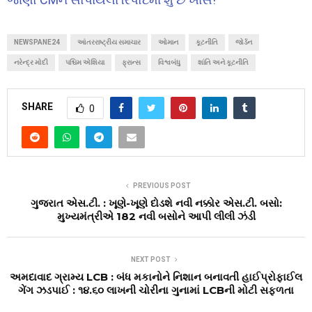
NEWSPANE24
આંતરરાષ્ટ્રીય સમાચાર
ઓમાન
કૂટનીતિ
જોર્ડન
નરેન્દ્ર મોદી
પશ્ચિમ એશિયા
ફ્રાન્સ
વિશ્વબંધુ
શાંતિ અને કૂટનીતિ
SHARE
0
PREVIOUS POST
ગુજરાત એસ.ટી. : ખૂણે-ખૂણે દોડશે નવી નક્કોર એસ.ટી. બસો:
મુખ્યમંત્રીએ 182 નવી બસોને આપી લીલી ઝંડી
NEXT POST
અમદાવાદ ગ્રામ્ય LCB : બંધ મકાનોને નિશાન બનાવતી હાઈપ્રોફાઈલ
ગેંગ ઝડપાઈ : ૧૪.૬૦ લાખની ચોરીના ગુનામાં LCBની મોટી સફળતા