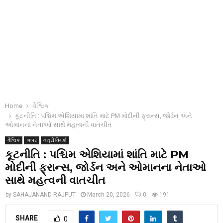
Home
વૈશ્વિક
કૂટનીતિ : પશ્ચિમ એશિયામાં શાંતિ માટે PM મોદીની ફ્રાન્સ, જોર્ડન અને
ઓમાનના નેતાઓ સાથે મહત્વની વાતચીત
વૈશ્વિક
ખબર
તંત્રી વિમર્શ
કૂટનીતિ : પશ્ચિમ એશિયામાં શાંતિ માટે PM
મોદીની ફ્રાન્સ, જોર્ડન અને ઓમાનના નેતાઓ
સાથે મહત્વની વાતચીત
by
SAHAJANAND RAJPUT
March 20, 2026
0
191
SHARE
0