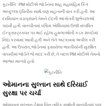
કૂટનીતિ : PM મોદીએ જોર્ડનના શાહ મહામહિમ કિંગ
અબ્દુલ્લા દ્વિતીય સાથે પણ મહત્વની વાત કરી હતી. આ
દરમિયાન વડાપ્રધાને તેમને ઈદની આગોતરી શુભેચ્છાઓ
પાઠવી હતી. વાતચીતમાં પશ્ચિમ એશિયામાં ઉર્જા સંબંધિત
ઈન્ફ્રાસ્ટ્રક્ચર પર થઈ રહેલા હુમલાઓની કડક શબ્દોમાં
નિંદા કરવામાં આવી હતી અને તેને અટકાવવા અપીલ કરી
હતી. આ ઉપરાંત, જોર્ડનમાં ફસાયેલા ભારતીયોની સુરક્ષિત
વાપસીમાં જોર્ડને જે મદદ કરી છે, તે બદલ PM મોદીએ તેમનો
આભાર માન્યો હતો.
ઓમાનના સુલ્તાન સાથે દરિયાઈ
સુરક્ષા પર ચર્ચા
ઓમાનના સુલ્તાન હૈથમ બિન તારિક સાથેની વાતચીતમાં પણ