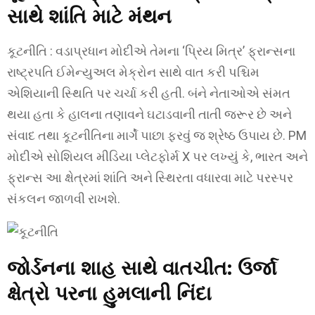
સાથે શાંતિ માટે મંથન
કૂટનીતિ : વડાપ્રધાન મોદીએ તેમના ‘પ્રિય મિત્ર’ ફ્રાન્સના
રાષ્ટ્રપતિ ઈમેન્યુઅલ મેક્રોન સાથે વાત કરી પશ્ચિમ
એશિયાની સ્થિતિ પર ચર્ચા કરી હતી. બંને નેતાઓએ સંમત
થયા હતા કે હાલના તણાવને ઘટાડવાની તાતી જરૂર છે અને
સંવાદ તથા કૂટનીતિના માર્ગે પાછા ફરવું જ શ્રેષ્ઠ ઉપાય છે. PM
મોદીએ સોશિયલ મીડિયા પ્લેટફોર્મ X પર લખ્યું કે, ભારત અને
ફ્રાન્સ આ ક્ષેત્રમાં શાંતિ અને સ્થિરતા વધારવા માટે પરસ્પર
સંકલન જાળવી રાખશે.
જોર્ડનના શાહ સાથે વાતચીત: ઉર્જા
ક્ષેત્રો પરના હુમલાની નિંદા