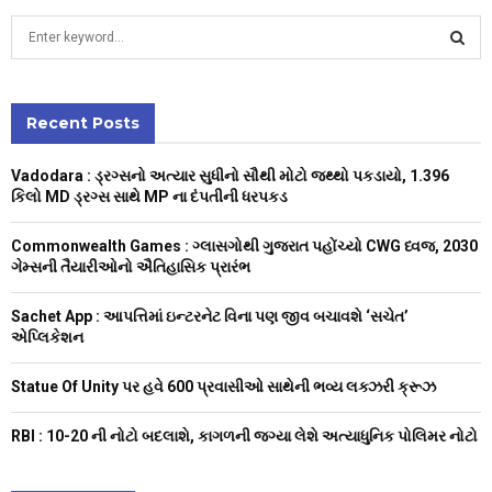
S
e
a
S
r
c
Recent Posts
E
h
f
A
Vadodara : ડ્રગ્સનો અત્યાર સુધીનો સૌથી મોટો જથ્થો પકડાયો, 1.396
o
કિલો MD ડ્રગ્સ સાથે MP ના દંપતીની ધરપકડ
r
R
:
Commonwealth Games : ગ્લાસગોથી ગુજરાત પહોંચ્યો CWG ધ્વજ, 2030
C
ગેમ્સની તૈયારીઓનો ઐતિહાસિક પ્રારંભ
H
Sachet App : આપત્તિમાં ઇન્ટરનેટ વિના પણ જીવ બચાવશે ‘સચેત’
એપ્લિકેશન
Statue Of Unity પર હવે 600 પ્રવાસીઓ સાથેની ભવ્ય લક્ઝરી ક્રૂઝ
RBI : ₹10-20 ની નોટો બદલાશે, કાગળની જગ્યા લેશે અત્યાધુનિક પોલિમર નોટો