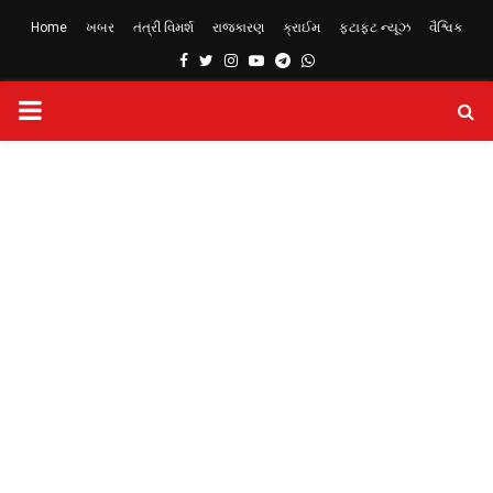
Home
ખબર
તંત્રી વિમર્શ
રાજકારણ
ક્રાઈમ
ફટાફટ ન્યૂઝ
વૈશ્વિક
Facebook
Twitter
Instagram
Youtube
Telegram
Whatsapp
PRIMARY
MENU