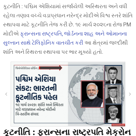
કૂટનીતિ : પશ્ચિમ એશિયામાં સર્જાયેલી અસ્થિરતા અને વધી
રહેલા તણાવ વચ્ચે વડાપ્રધાન નરેન્દ્ર મોદીએ વિશ્વ સ્તરે શાંતિ
સ્થાપવા માટે કૂટનીતિ તેજ કરી છે. ૧૯ માર્ચ ૨૦૨૬ના રોજ PM
મોદીએ
ફ્રાન્સના રાષ્ટ્રપતિ, જોર્ડનના શાહ અને ઓમાનના
સુલ્તાન સાથે ટેલિફોનિક વાતચીત કરી
આ ક્ષેત્રમાં જલ્દીથી
શાંતિ અને સ્થિરતા સ્થાપવા પર ભાર મૂક્યો હતો.
કૂટનીતિ :
ફ્રાન્સના રાષ્ટ્રપતિ મેક્રોન