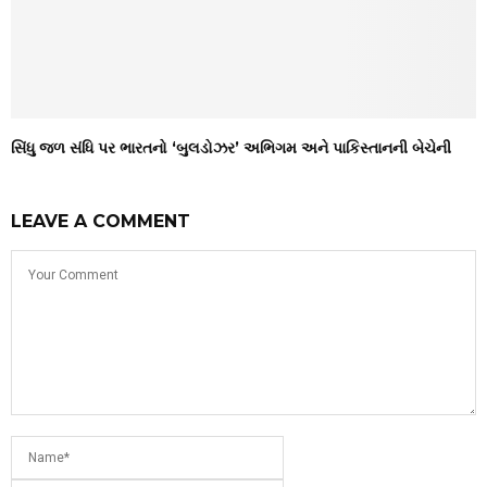
સિંધુ જળ સંધિ પર ભારતનો ‘બુલડોઝર’ અભિગમ અને પાકિસ્તાનની બેચેની
LEAVE A COMMENT