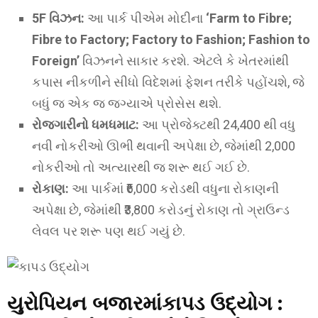
5F વિઝન:
આ પાર્ક પીએમ મોદીના
‘Farm to Fibre;
Fibre to Factory; Factory to Fashion; Fashion to
Foreign’
વિઝનને સાકાર કરશે. એટલે કે ખેતરમાંથી
કપાસ નીકળીને સીધો વિદેશમાં ફેશન તરીકે પહોંચશે, જે
બધું જ એક જ જગ્યાએ પ્રોસેસ થશે.
રોજગારીનો ધમધમાટ:
આ પ્રોજેક્ટથી 24,400 થી વધુ
નવી નોકરીઓ ઊભી થવાની અપેક્ષા છે, જેમાંથી 2,000
નોકરીઓ તો અત્યારથી જ શરૂ થઈ ગઈ છે.
રોકાણ:
આ પાર્કમાં ₹6,000 કરોડથી વધુના રોકાણની
અપેક્ષા છે, જેમાંથી ₹3,800 કરોડનું રોકાણ તો ગ્રાઉન્ડ
લેવલ પર શરૂ પણ થઈ ગયું છે.
યુરોપિયન બજારમાંકાપડ ઉદ્યોગ :