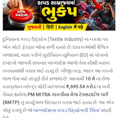
દુનિયાના કાપડ ઉદ્યોગ (Textile Industry) ના નકશા પર
એક મોટો ફેરફાર જોવા મળી રહ્યો છે. દાયકાઓથી વૈશ્વિક
બજારમાં, ખાસ કરીને યુરોપિયન યુનિયન (EU) માં પોતાનો
દબદબો જાળવી રાખનાર બાંગ્લાદેશ આજે તેના સૌથી ખરાબ
તબક્કામાંથી પસાર થઈ રહ્યું છે. બીજી તરફ, ભારત આ તકનો
લાભ લેવા માટે સંપૂર્ણ રીતે સજ્જ છે. આગામી
10 મે
ના રોજ
વડાપ્રધાન નરેન્દ્ર મોદી વારંગલમાં
₹1,695.54 કરોડ
ના ખર્ચે
તૈયાર થયેલા
PM MITRA કાકતીયા મેગા ટેક્સટાઈલ પાર્ક
(KMTP)
નું વર્ચ્યુઅલ ઉદઘાટન કરવા જઈ રહ્યા છે. આ એક
એવું પગલું છે જે
બાંગ્લાદેશના કાપડ ઉદ્યોગની ‘ચિંતા’
વધારી