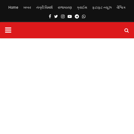
Home
ખબર
તંત્રી વિમર્શ
રાજકારણ
ક્રાઈમ
ફટાફટ ન્યૂઝ
વૈશ્વિક
Facebook
Twitter
Instagram
Youtube
Telegram
Whatsapp
PRIMARY
MENU