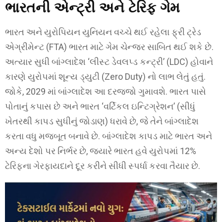
ભારતની એન્ટ્રી અને ટેરિફ ગેમ
ભારત અને યુરોપિયન યુનિયન વચ્ચે થઈ રહેલા ફ્રી ટ્રેડ
એગ્રીમેન્ટ (FTA) ભારત માટે ગેમ ચેન્જર સાબિત થઈ શકે છે.
અત્યાર સુધી બાંગ્લાદેશ ‘લીસ્ટ ડેવલપ્ડ કન્ટ્રી’ (LDC) હોવાને
કારણે યુરોપમાં શૂન્ય ડ્યુટી (Zero Duty) નો લાભ લેતું હતું.
જોકે, 2029 માં બાંગ્લાદેશ આ દરજ્જો ગુમાવશે. ભારત પાસે
પોતાનું કપાસ છે અને ભારત ‘વર્ટિકલ ઇન્ટિગ્રેશન’ (સીધું
ખેતરથી કાપડ સુધીનું જોડાણ) ધરાવે છે, જે તેને બાંગ્લાદેશ
કરતા વધુ મજબૂત બનાવે છે. બાંગ્લાદેશ કાપડ માટે ભારત અને
અન્ય દેશો પર નિર્ભર છે, જ્યારે ભારત હવે યુરોપમાં 12%
ટેરિફના ગેરફાયદાને દૂર કરીને સીધી સ્પર્ધા કરવા તૈયાર છે.