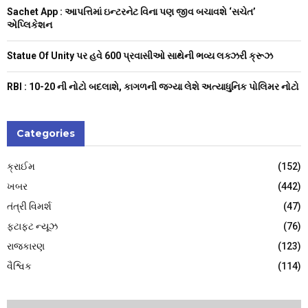
H
Sachet App : આપત્તિમાં ઇન્ટરનેટ વિના પણ જીવ બચાવશે ‘સચેત’
એપ્લિકેશન
Statue Of Unity પર હવે 600 પ્રવાસીઓ સાથેની ભવ્ય લક્ઝરી ક્રૂઝ
RBI : ₹10-20 ની નોટો બદલાશે, કાગળની જગ્યા લેશે અત્યાધુનિક પોલિમર નોટો
Categories
ક્રાઈમ
(152)
ખબર
(442)
તંત્રી વિમર્શ
(47)
ફટાફટ ન્યૂઝ
(76)
રાજકારણ
(123)
વૈશ્વિક
(114)