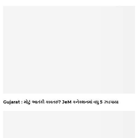
Gujarat : મોટું આતંકી કાવતરું? JeM કનેક્શનમાં વધુ 5 ઝડપાયા