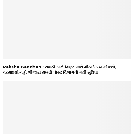
Raksha Bandhan : રાખડી સાથે ગિફ્ટ અને મીઠાઈ પણ મોકલો,
વરસાદમાં નહીં ભીંજાય રાખડી પોસ્ટ વિભાગની નવી સુવિધા