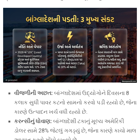
વીજળીની અછત:
બાંગ્લાદેશમાં ઉદ્યોગોને દિવસના 8
કલાક સુધી પાવર કટનો સામનો કરવો પડી રહ્યો છે, જેના
કારણે ઉત્પાદન ખર્ચ વધી રહ્યો છે.
કરન્સીનું ધોવાણ:
બાંગ્લાદેશી ટકાનું મૂલ્ય અમેરિકી
ડોલર સામે 28% જેટલું ગગડ્યું છે, જેના કારણે કાચો માલ
આયાત કરવો મોંઘો બન્યો છે.