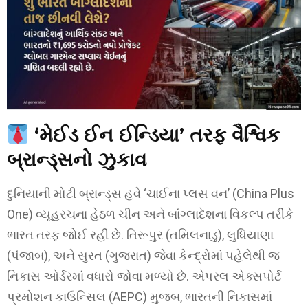
‘મેઈડ ઈન ઈન્ડિયા’ તરફ વૈશ્વિક
બ્રાન્ડ્સનો ઝુકાવ
દુનિયાની મોટી બ્રાન્ડ્સ હવે ‘ચાઈના પ્લસ વન’ (China Plus
One) વ્યૂહરચના હેઠળ ચીન અને બાંગ્લાદેશના વિકલ્પ તરીકે
ભારત તરફ જોઈ રહી છે. તિરૂપુર (તમિલનાડુ), લુધિયાણા
(પંજાબ), અને સુરત (ગુજરાત) જેવા કેન્દ્રોમાં પહેલેથી જ
નિકાસ ઓર્ડરમાં વધારો જોવા મળ્યો છે. એપરલ એક્સપોર્ટ
પ્રમોશન કાઉન્સિલ (AEPC) મુજબ, ભારતની નિકાસમાં