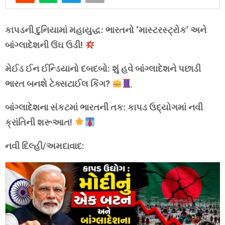
કાપડની દુનિયામાં મહાયુદ્ધ: ભારતનો ‘માસ્ટરસ્ટ્રોક’ અને
બાંગ્લાદેશની ઉંઘ ઉડી!
મેઈડ ઈન ઈન્ડિયાનો દબદબો: શું હવે બાંગ્લાદેશને પછાડી
ભારત બનશે ટેક્સટાઈલ કિંગ?
બાંગ્લાદેશના સંકટમાં ભારતની તક: કાપડ ઉદ્યોગમાં નવી
ક્રાંતિની શરૂઆત!
નવી દિલ્હી/અમદાવાદ: