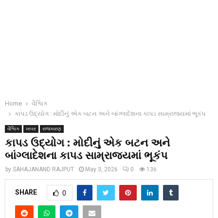
Home
વૈશ્વિક
કાપડ ઉદ્યોગ : મોદીનું એક બટન અને બાંગ્લાદેશના કાપડ સામ્રાજ્યમાં ભૂકંપ
વૈશ્વિક
ખબર
રાજકારણ
કાપડ ઉદ્યોગ : મોદીનું એક બટન અને
બાંગ્લાદેશના કાપડ સામ્રાજ્યમાં ભૂકંપ
by
SAHAJANAND RAJPUT
May 3, 2026
0
136
SHARE
0