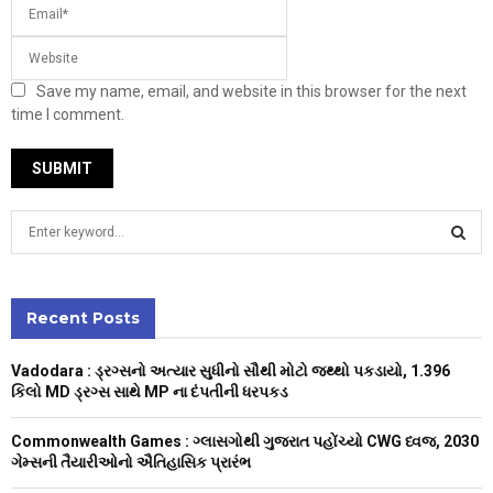
Save my name, email, and website in this browser for the next
time I comment.
S
e
a
S
r
c
Recent Posts
E
h
f
A
Vadodara : ડ્રગ્સનો અત્યાર સુધીનો સૌથી મોટો જથ્થો પકડાયો, 1.396
o
કિલો MD ડ્રગ્સ સાથે MP ના દંપતીની ધરપકડ
r
R
:
Commonwealth Games : ગ્લાસગોથી ગુજરાત પહોંચ્યો CWG ધ્વજ, 2030
C
ગેમ્સની તૈયારીઓનો ઐતિહાસિક પ્રારંભ