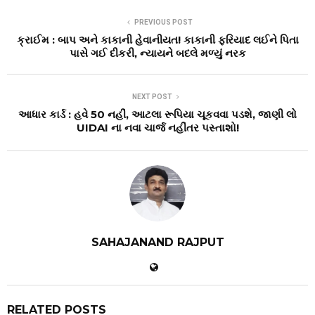
PREVIOUS POST
ક્રાઈમ : બાપ અને કાકાની હેવાનીયત! કાકાની ફરિયાદ લઈને પિતા
પાસે ગઈ દીકરી, ન્યાયને બદલે મળ્યું નરક
NEXT POST
આધાર કાર્ડ : હવે ₹50 નહીં, આટલા રૂપિયા ચૂકવવા પડશે, જાણી લો
UIDAI ના નવા ચાર્જ નહીંતર પસ્તાશો!
SAHAJANAND RAJPUT
RELATED POSTS