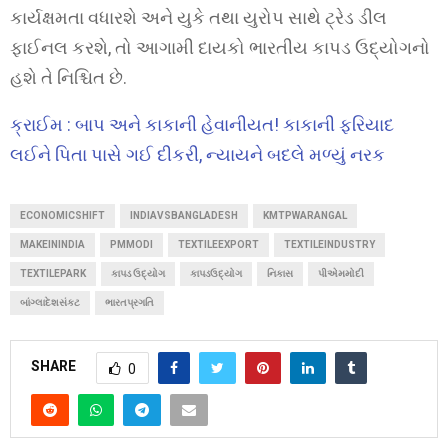
કાર્યક્ષમતા વધારશે અને યુકે તથા યુરોપ સાથે ટ્રેડ ડીલ
ફાઈનલ કરશે, તો આગામી દાયકો ભારતીય કાપડ ઉદ્યોગનો
હશે તે નિશ્ચિત છે.
ક્રાઈમ : બાપ અને કાકાની હેવાનીયત! કાકાની ફરિયાદ
લઈને પિતા પાસે ગઈ દીકરી, ન્યાયને બદલે મળ્યું નરક
ECONOMICSHIFT
INDIAVSBANGLADESH
KMTPWARANGAL
MAKEININDIA
PMMODI
TEXTILEEXPORT
TEXTILEINDUSTRY
TEXTILEPARK
કાપડ ઉદ્યોગ
કાપડઉદ્યોગ
નિકાસ
પીએમમોદી
બાંગ્લાદેશસંકટ
ભારતપ્રગતિ
SHARE
0