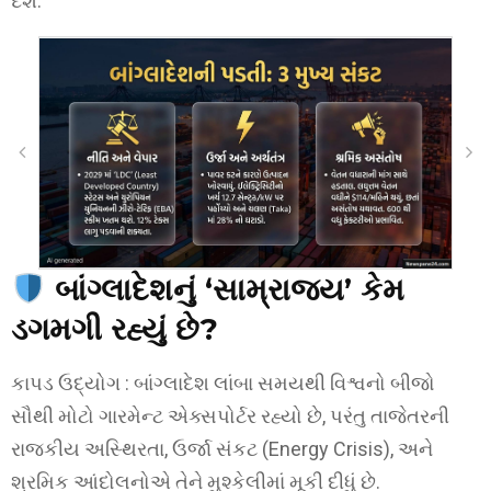
દેશે.
બાંગ્લાદેશનું ‘સામ્રાજ્ય’ કેમ
ડગમગી રહ્યું છે?
કાપડ ઉદ્યોગ : બાંગ્લાદેશ લાંબા સમયથી વિશ્વનો બીજો
સૌથી મોટો ગારમેન્ટ એક્સપોર્ટર રહ્યો છે, પરંતુ તાજેતરની
રાજકીય અસ્થિરતા, ઉર્જા સંકટ (Energy Crisis), અને
શ્રમિક આંદોલનોએ તેને મુશ્કેલીમાં મૂકી દીધું છે.