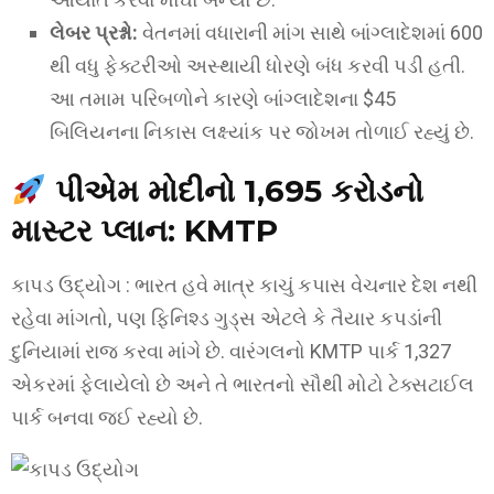
લેબર પ્રશ્નો:
વેતનમાં વધારાની માંગ સાથે બાંગ્લાદેશમાં 600
થી વધુ ફેક્ટરીઓ અસ્થાયી ધોરણે બંધ કરવી પડી હતી.
આ તમામ પરિબળોને કારણે બાંગ્લાદેશના $45
બિલિયનના નિકાસ લક્ષ્યાંક પર જોખમ તોળાઈ રહ્યું છે.
પીએમ મોદીનો ₹1,695 કરોડનો
માસ્ટર પ્લાન: KMTP
કાપડ ઉદ્યોગ : ભારત હવે માત્ર કાચું કપાસ વેચનાર દેશ નથી
રહેવા માંગતો, પણ ફિનિશ્ડ ગુડ્સ એટલે કે તૈયાર કપડાંની
દુનિયામાં રાજ કરવા માંગે છે. વારંગલનો KMTP પાર્ક 1,327
એકરમાં ફેલાયેલો છે અને તે ભારતનો સૌથી મોટો ટેક્સટાઈલ
પાર્ક બનવા જઈ રહ્યો છે.