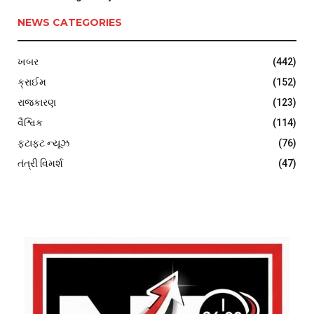
NEWS CATEGORIES
ખબર
(442)
ક્રાઈમ
(152)
રાજકારણ
(123)
વૈશ્વિક
(114)
ફટાફટ ન્યૂઝ
(76)
તંત્રી વિમર્શ
(47)