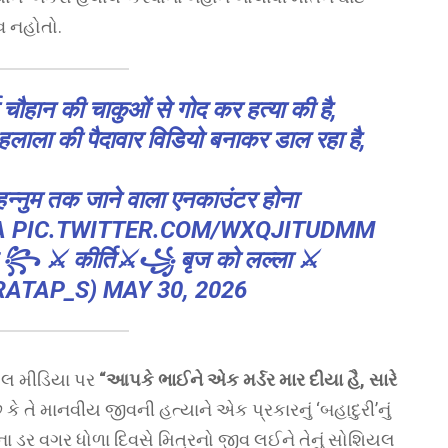
વ નહોતો.
या चौहान की चाकुओं से गोद कर हत्या की है,
हलाला की पैदावार विडियो बनाकर डाल रहा है,
हन्नुम तक जाने वाला एनकाउंटर होना
A
PIC.TWITTER.COM/WXQJITUDMM
⚔️ कीर्ति⚔️꧁ बृज को लल्ला ⚔️
RATAP_S)
MAY 30, 2026
યલ મીડિયા પર
“આપકે ભાઈને એક મર્ડર માર દીયા હૈ, સારે
ે કે તે માનવીય જીવની હત્યાને એક પ્રકારનું ‘બહાદુરી’નું
ા ડર વગર ધોળા દિવસે મિત્રનો જીવ લઈને તેનું સોશિયલ