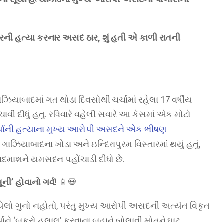
રની હત્યા કરનાર અસદ ઠાર, શું હતી એ કાળી રાતની
ાઝિયાબાદમાં ગત થોડા દિવસોથી ચર્ચામાં રહેલા 17 વર્ષીય
વી દીધું હતું. રવિવારે વહેલી સવારે આ કેસમાં એક મોટો
ર્યાની હત્યાના મુખ્ય આરોપી અસદને એક ભીષણ
ાઝિયાબાદના ખોડા અને ઇન્દિરાપુરમ વિસ્તારમાં થયું હતું,
બદમાશને યમસદન પહોંચાડી દીધો છે.
ની’ હોવાનો ગર્વ!
📱💀
ેલો ગુનો નહોતો, પરંતુ મુખ્ય આરોપી અસદની અત્યંત વિકૃત
્યાને ‘બકરો હલાલ’ કરવાના બહાને બોલાવી મોતને ઘાટ