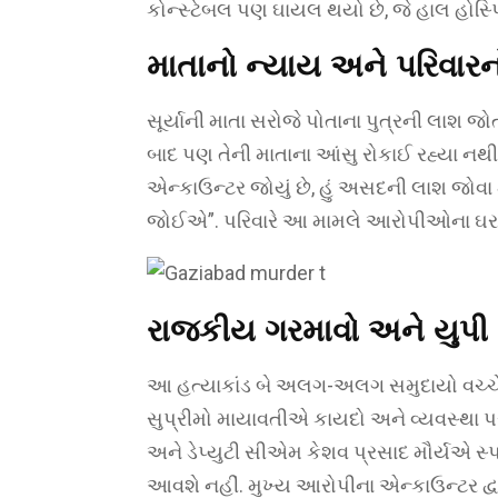
કોન્સ્ટેબલ પણ ઘાયલ થયો છે, જે હાલ હોસ્પ
માતાનો ન્યાય અને પરિવાર
સૂર્યાની માતા સરોજે પોતાના પુત્રની લાશ જ
બાદ પણ તેની માતાના આંસુ રોકાઈ રહ્યા નથી. તે
એન્કાઉન્ટર જોયું છે, હું અસદની લાશ જોવા 
જોઈએ”. પરિવારે આ મામલે આરોપીઓના ઘર પ
રાજકીય ગરમાવો અને યુપી
આ હત્યાકાંડ બે અલગ-અલગ સમુદાયો વચ્ચ
સુપ્રીમો માયાવતીએ કાયદો અને વ્યવસ્થા 
અને ડેપ્યુટી સીએમ કેશવ પ્રસાદ મૌર્યએ સ્પષ્ટ
આવશે નહીં. મુખ્ય આરોપીના એન્કાઉન્ટર દ્વા