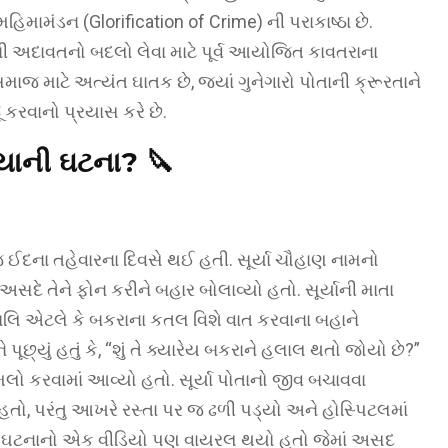
હિમામંડન (Glorification of Crime) ની પરાકાષ્ઠા છે.
ૂની અદાવતનો બદલો લેવા માટે પૂર્વ આયોજિત કાવતરાના
માજ માટે અત્યંત ઘાતક છે, જ્યાં ગુનેગારો પોતાની ક્રૂરતાને
 કરવાનો પ્રયાસ કરે છે.
યાની ઘટના? 🔪
ઈદના તહેવારના દિવસે થઈ હતી. સૂર્યા ચૌહાણ નામનો
 અસદે તેને ફોન કરીને બહાર બોલાવ્યો હતો. સૂર્યાની માતા
ુબલિ એટલે કે બકરાના કતલ વિશે વાત કરવાના બહાને
છ્યું હતું કે, “શું તે ક્યારેય બકરાને હલાલ થતો જોયો છે?”
ુમલો કરવામાં આવ્યો હતો. સૂર્યા પોતાનો જીવ બચાવવા
હતો, પરંતુ આખરે રસ્તા પર જ ઢળી પડ્યો અને હોસ્પિટલમાં
ં. આ ઘટનાનો એક વીડિયો પણ વાયરલ થયો હતો જેમાં અસદ