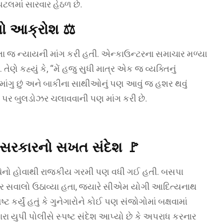
િટલમાં સારવાર હેઠળ છે.
નો આક્રોશ ⚖️
ોતા જ ન્યાયની માંગ કરી હતી. એન્કાઉન્ટરના સમાચાર મળ્યા
ણે કહ્યું કે, “મેં હજુ સુધી માત્ર એક જ વ્યક્તિનું
માંગુ છું અને બાકીના સાથીઓનું પણ આવું જ હશર થવું
ર બુલડોઝર ચલાવવાની પણ માંગ કરી છે.
 સરકારનો સખત સંદેશ 🚩
ેનો હોવાથી રાજકીય ગરમી પણ વધી ગઈ હતી. બસપા
પર સવાલો ઉઠાવ્યા હતા, જ્યારે સીએમ યોગી આદિત્યનાથ
 કર્યું હતું કે ગુનેગારોને કોઈ પણ સંજોગોમાં બક્ષવામાં
રા યુપી પોલીસે સ્પષ્ટ સંદેશ આપ્યો છે કે અપરાધ કરનાર