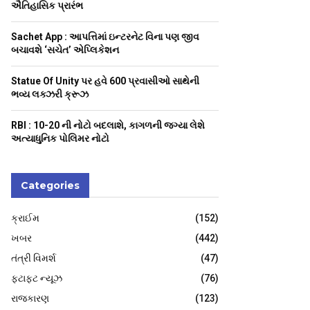
H
ઐતિહાસિક પ્રારંભ
Sachet App : આપત્તિમાં ઇન્ટરનેટ વિના પણ જીવ
બચાવશે ‘સચેત’ એપ્લિકેશન
Statue Of Unity પર હવે 600 પ્રવાસીઓ સાથેની
ભવ્ય લક્ઝરી ક્રૂઝ
RBI : ₹10-20 ની નોટો બદલાશે, કાગળની જગ્યા લેશે
અત્યાધુનિક પોલિમર નોટો
Categories
ક્રાઈમ
(152)
ખબર
(442)
તંત્રી વિમર્શ
(47)
ફટાફટ ન્યૂઝ
(76)
રાજકારણ
(123)