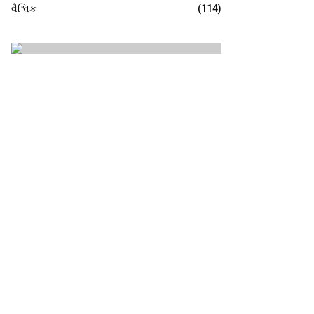
વૈશ્વિક
(114)