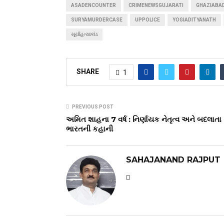
ASADENCOUNTER
CRIMENEWSGUJARATI
GHAZIABA
SURYAMURDERCASE
UPPOLICE
YOGIADITYANATH
સૂર્યાહત્યાકાંડ
SHARE
1
PREVIOUS POST
અમિત શાહના 7 વર્ષ : નિર્ણાયક નેતૃત્વ અને બદલાતા
ભારતની કહાની
SAHAJANAND RAJPUT