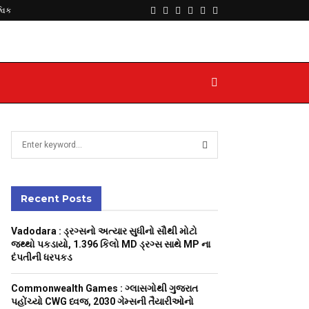
Facebook
Twitter
Instagram
Youtube
Telegram
Whatsapp
્વિક
S
e
a
S
r
c
Recent Posts
E
h
f
A
Vadodara : ડ્રગ્સનો અત્યાર સુધીનો સૌથી મોટો
o
જથ્થો પકડાયો, 1.396 કિલો MD ડ્રગ્સ સાથે MP ના
r
R
દંપતીની ધરપકડ
:
C
Commonwealth Games : ગ્લાસગોથી ગુજરાત
પહોંચ્યો CWG ધ્વજ, 2030 ગેમ્સની તૈયારીઓનો