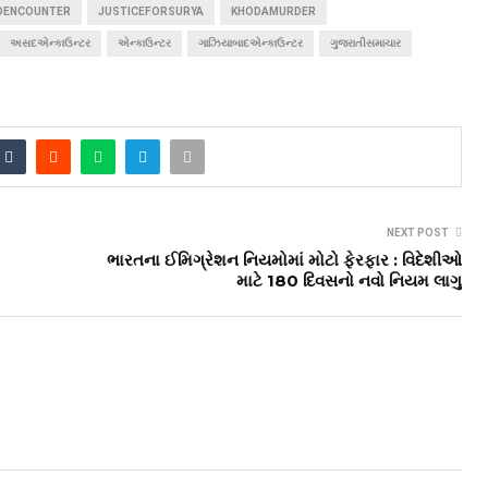
DENCOUNTER
JUSTICEFORSURYA
KHODAMURDER
અસદએન્કાઉન્ટર
એન્કાઉન્ટર
ગાઝિયાબાદએન્કાઉન્ટર
ગુજરાતીસમાચાર
NEXT POST
ભારતના ઈમિગ્રેશન નિયમોમાં મોટો ફેરફાર : વિદેશીઓ
માટે 180 દિવસનો નવો નિયમ લાગુ