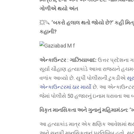
ગોળીએ થયો અંત
💥🔪
‘બકરો હલાલ થતો જોયો છે?’ કહી મિત્
કહાની?
એન્કાઉન્ટર
:
ગાઝિયાબાદ:
ઉત્તર પ્રદેશના ગ
સૂર્યા ચૌહાણ હત્યાકાંડે આખા રાજ્યને હચમચા
વળાંક આવ્યો છે. યુપી પોલીસની ટુકડીએ
સૂ
એન્કાઉન્ટરમાં ઠાર માર્યો
છે. આ એન્કાઉન્ટર ગ
જેમાં પોલીસે 50 હજારનું ઇનામ ધરાવતા આ 
વિકૃત માનસિકતા અને ગુનાનું મહિમામંડન: ‘ખૂ
આ હત્યાકાંડ માત્ર એક ક્ષણિક આવેશમાં થય
અને સનકી માનસિકતાનું પ્રતિબિંબ હતો. સૂર