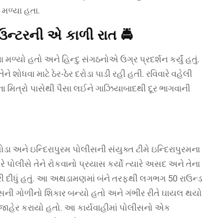
 મળ્યા હતા.
ન્ટરની એ કાળી રાત 🚔
ા મળ્યો હતો અને હિન્દુ સંગઠનોએ ઉગ્ર પ્રદર્શન કર્યું હતું.
શોધવા માટે ઠેર-ઠેર દરોડા પાડી રહી હતી. રવિવારે વહેલી
ા મિત્રો પાસેથી પૈસા લઈને ગાઝિયાબાદથી દૂર ભાગવાની
 અને ઇન્દિરાપુરમ પોલીસની સંયુક્ત ટીમે ઇન્દિરાપુરમના
રે પોલીસે તેને રોકવાનો પ્રયાસ કર્યો ત્યારે અસદ અને તેના
ી દીધું હતું. આ અથડામણમાં બંને તરફથી લગભગ 50 રાઉન્ડ
સની ગોળીનો શિકાર બન્યો હતો અને ગંભીર રીતે ઘાયલ થયો
 જાહેર કરાયો હતો. આ કાર્યવાહીમાં પોલીસનો એક