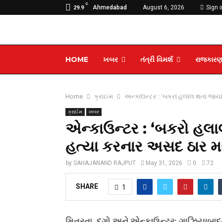
C
Ahmedabad
August 6, 2026
Sign i
29.9
HOME
ખબર
તંત્રી વિમર્શ
રાજકાર
Home
ક્રાઈમ
એન્કાઉન્ટર : ‘બકરો હલાલ થતો જોયો 
ક્રાઈમ
ખબર
એન્કાઉન્ટર : ‘બકરો હલાલ
હત્યા કરનાર અસદ ઠાર મ
by
SAHAJANAND RAJPUT
May 31, 2026
0
72
SHARE
1
મિત્રતા, દગો અને એન્કાઉન્ટર: ગાઝિયાબાદ