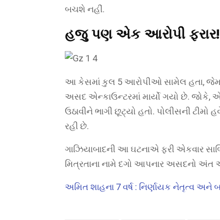
બચશે નહીં.
હજુ પણ એક આરોપી ફરાર!
આ કેસમાં કુલ 5 આરોપીઓ સામેલ હતા, જેમ
અસદ એન્કાઉન્ટરમાં માર્યો ગયો છે. જોકે
ઉઠાવીને ભાગી છૂટ્યો હતો. પોલીસની ટીમો હ
રહી છે.
ગાઝિયાબાદની આ ઘટનાએ ફરી એકવાર સાબિત કર
મિત્રતાના નામે દગો આપનાર અસદનો અંત 
અમિત શાહના 7 વર્ષ : નિર્ણાયક નેતૃત્વ અન