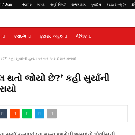
n / Join
Home
ખબર
તંત્રી વિમર્શ
રાજકારણ
ક્રાઈમ
ફટાફટ ન્યૂઝ
વૈશ
ણ
ક્રાઈમ
ફટાફટ ન્યૂઝ
વૈશ્વિક
છે?’ કહી સુર્યાની હત્યા કરનાર અસદ ઠાર મરાયો
 થતો જોયો છે?’ કહી સુર્યાની
રાયો
ના સૂર્યા હત્યાકાંડના મુખ્ય આરોપી અસદનો પોલીસની