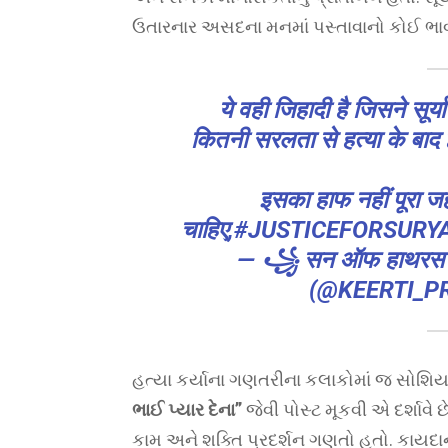
ઉતારનાર અસદના મનમાં પસ્તાવાનો કોઈ ભા
ये वही जिहादी है जिसने सूर्
कितनी सरलता से हत्या के बाद 
इसका हाफ नहीं पूरा ज
चाहिए,
#JUSTICEFORSURY
— ꧁ सन ऑफ हाथरस ꧂ 
(@KEERTI_P
હત્યા કર્યાના ગણતરીના કલાકોમાં જ સોશિ
ભાઈ પ્યાર દેના”
જેવી પોસ્ટ મૂકવી એ દર્શાવે છ
કામ અને શક્તિ પ્રદર્શન ગણતો હતો. કાયદાન