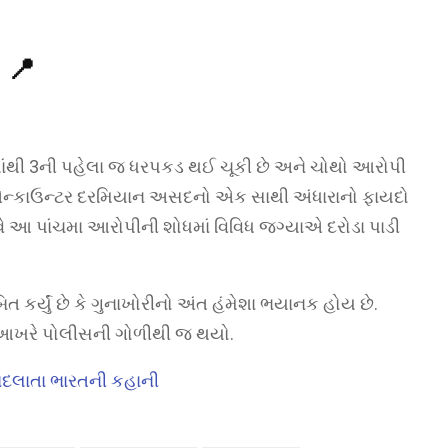
 📍
ાંથી 3ની પહેલા જ ધરપકડ થઈ ચૂકી છે અને ચોથો આરોપી
, એન્કાઉન્ટર દરમિયાન અસદનો એક સાથી અંધારાનો ફાયદો
વે આ પાંચમા આરોપીની શોધમાં વિવિધ જગ્યાએ દરોડા પાડી
્યું છે કે ગુનાખોરીનો અંત હંમેશા ભયાનક હોય છે.
આખરે પોલીસની ગોળીથી જ થયો.
ે બદલાતા ભારતની કહાની