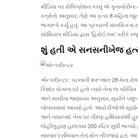
મીડિયા પર સેલિબ્રેશન કરવું એ ગુનાખોરીના મ
સ્ત્રોતો અનુસાર, તેણે આ કૃત્ય 8 મહિના જ
ભાગરૂપે કર્યું હતું. આ પ્રકારની માનસિકતા સ
સોશિયલ મીડિયા દ્વારા ‘હિરોઈઝમ’ તરીકે રજૂ
શું હતી એ સનસનીખેજ હત્
એન્કાઉન્ટર : ઘટનાની શરૂઆત 28 મેના રોજ 
કિશોર પોતાના ઘરે હતો ત્યારે તેના જ પરિચિત
અને માસીના જણાવ્યા અનુસાર, સૂર્યાને પશ
બોલાવવામાં આવ્યો હતો. આરોપીઓએ સૂર્યાને પૂ
અને ત્યારબાદ તેના પર તીક્ષ્ણ હથિયારોથી હ
લોહીલુહાણ હાલતમાં 200 મીટર સુધી ભાગ્યો 
સારવાર દરમિયાન તેનું મોત નીપજ્યું હતુ