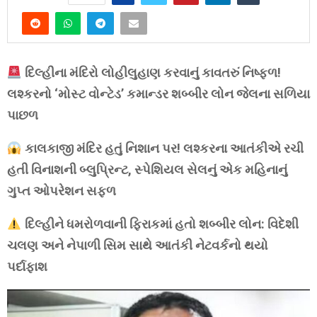
દિલ્હીના મંદિરો લોહીલુહાણ કરવાનું કાવતરું નિષ્ફળ!
લશ્કરનો ‘મોસ્ટ વોન્ટેડ’ કમાન્ડર શબ્બીર લોન જેલના સળિયા
પાછળ
કાલકાજી મંદિર હતું નિશાન પર! લશ્કરના આતંકીએ રચી
હતી વિનાશની બ્લુપ્રિન્ટ, સ્પેશિયલ સેલનું એક મહિનાનું
ગુપ્ત ઓપરેશન સફળ
દિલ્હીને ધમરોળવાની ફિરાકમાં હતો શબ્બીર લોન: વિદેશી
ચલણ અને નેપાળી સિમ સાથે આતંકી નેટવર્કનો થયો
પર્દાફાશ