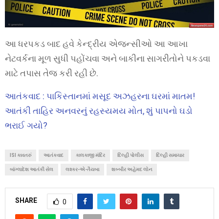
આ ધરપકડ બાદ હવે કેન્દ્રીય એજન્સીઓ આ આખા
નેટવર્કના મૂળ સુધી પહોંચવા અને બાકીના સાગરીતોને પકડવા
માટે તપાસ તેજ કરી રહી છે.
આતંકવાદ : પાકિસ્તાનમાં મસૂદ અઝહરના ઘરમાં માતમ!
આતંકી તાહિર અનવરનું રહસ્યમય મોત, શું પાપનો ઘડો
ભરાઈ ગયો?
ISI કાવતરું
આતંકવાદ
કાલકાજી મંદિર
દિલ્હી પોલીસ
દિલ્હી સમાચાર
બાંગ્લાદેશ આતંકી સેલ
લશ્કર-એ-તૈયબા
શબ્બીર અહેમદ લોન
SHARE
0