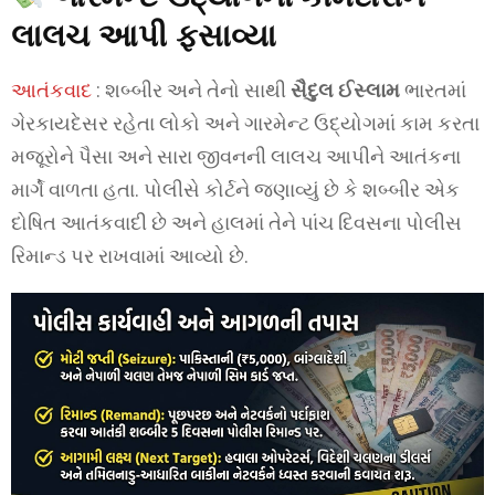
લાલચ આપી ફસાવ્યા
આતંકવાદ
: શબ્બીર અને તેનો સાથી
સૈદુલ ઈસ્લામ
ભારતમાં
ગેરકાયદેસર રહેતા લોકો અને ગારમેન્ટ ઉદ્યોગમાં કામ કરતા
મજૂરોને પૈસા અને સારા જીવનની લાલચ આપીને આતંકના
માર્ગે વાળતા હતા. પોલીસે કોર્ટને જણાવ્યું છે કે શબ્બીર એક
દોષિત આતંકવાદી છે અને હાલમાં તેને પાંચ દિવસના પોલીસ
રિમાન્ડ પર રાખવામાં આવ્યો છે.