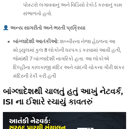
પોસ્ટરો લગાવવાનું અને વિડિયો રેકોર્ડ કરવાનું કામ
સંભાળતો હતો.
અન્ય સાગરીતો અને ભરતી પ્રક્રિયા
બાંગ્લાદેશી આતંકીઓ:
શબ્બીરના નેજા હેઠળના આ
મોડ્યુલમાં કુલ 8 લોકોની ધરપકડ કરવામાં આવી હતી,
જેમાંથી 7 બાંગ્લાદેશી નાગરિકો હતા. આ લોકોએ
દિલ્હીના કાલકાજી મંદિર અને ચાંદની ચોકના ગૌરી શંકર
મંદિરની રેકી કરી હતી
બાંગ્લાદેશથી ચાલતું હતું આખું નેટવર્ક,
ISI ના ઈશારે રચાયું કાવતરું