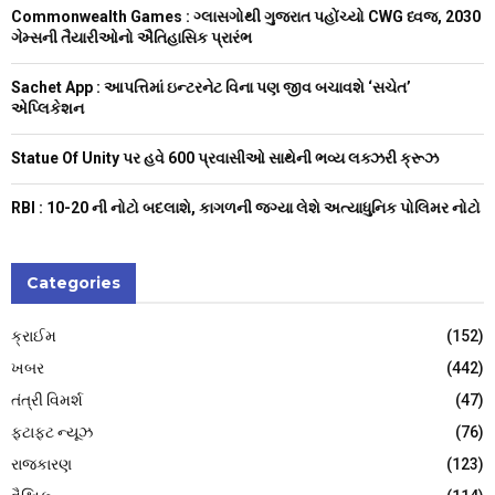
:
Commonwealth Games : ગ્લાસગોથી ગુજરાત પહોંચ્યો CWG ધ્વજ, 2030
C
ગેમ્સની તૈયારીઓનો ઐતિહાસિક પ્રારંભ
H
Sachet App : આપત્તિમાં ઇન્ટરનેટ વિના પણ જીવ બચાવશે ‘સચેત’
એપ્લિકેશન
Statue Of Unity પર હવે 600 પ્રવાસીઓ સાથેની ભવ્ય લક્ઝરી ક્રૂઝ
RBI : ₹10-20 ની નોટો બદલાશે, કાગળની જગ્યા લેશે અત્યાધુનિક પોલિમર નોટો
Categories
ક્રાઈમ
(152)
ખબર
(442)
તંત્રી વિમર્શ
(47)
ફટાફટ ન્યૂઝ
(76)
રાજકારણ
(123)