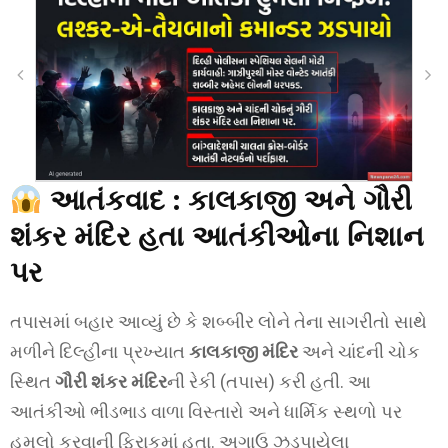
આતંકવાદ :
કાલકાજી અને ગૌરી
શંકર મંદિર હતા આતંકીઓના નિશાન
પર
તપાસમાં બહાર આવ્યું છે કે શબ્બીર લોને તેના સાગરીતો સાથે
મળીને દિલ્હીના પ્રખ્યાત
કાલકાજી મંદિર
અને ચાંદની ચોક
સ્થિત
ગૌરી શંકર મંદિર
ની રેકી (તપાસ) કરી હતી. આ
આતંકીઓ ભીડભાડ વાળા વિસ્તારો અને ધાર્મિક સ્થળો પર
હુમલો કરવાની ફિરાકમાં હતા. અગાઉ ઝડપાયેલા