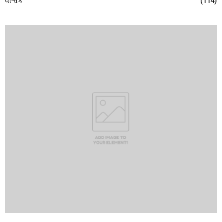
વૈશ્વિક
(114)