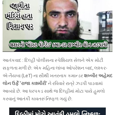
આતંકવાદ : દિલ્હી પોલીસના સ્પેશિયલ સેલને એક મોટી
સફળતા મળી છે. એક મહિના લાંબા ઓપરેશન બાદ, લશ્કર-
એ-તૈયબા (LeT) ના સૌથી ખતરનાક કમાન્ડર
શબ્બીર અહેમદ
લોન ઉર્ફે ‘રાજા કાશ્મીરી’
ને રવિવારે રાત્રે ઝડપી પાડવામાં
આવ્યો છે. આ ધરપકડ સાથે જ દિલ્હીમાં મોટા પાયે હુમલો
કરવાનું આતંકી કાવતરું નિષ્ફળ ગયું છે.