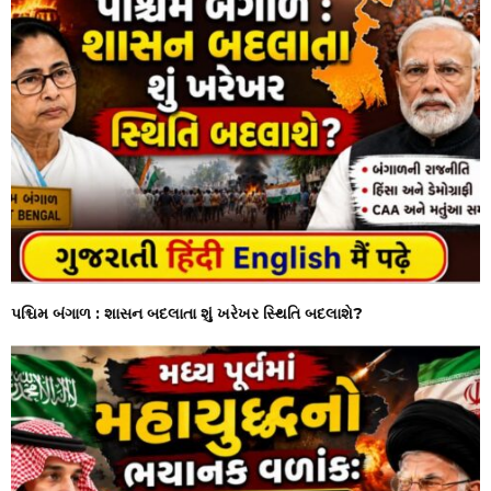
પશ્ચિમ બંગાળ : શાસન બદલાતા શું ખરેખર સ્થિતિ બદલાશે?