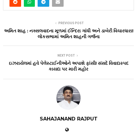
PREVIOUS POST
અમિત શાહ : નક્સલવાદના મૂળમાં ઈન્દિરા ગાંધી અને ડાબેરી વિચારધારા!
લોકસભામાં અમિત શાહની ગર્જના
NEXT POST
ઇઝરાયેલમાં હવે પેલેસ્ટાઈનીઓને અપાશે ફાંસી! સંસદે વિવાદાસ્પદ
કાયદા પર મારી મહોર
SAHAJANAND RAJPUT