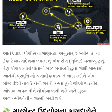
આતંકવાદ : પોલીસના જણાવ્યા અનુસાર, શબ્બીરે ISI ના
ઈશારે બાંગ્લાદેશમાં લશ્કરનું એક સેલ (યુનિટ) બનાવ્યું હતું.
તેણે કોલકાતામાં પોતાનો બેઝ બનાવ્યો હતો જેથી ભારતમાં
આતંકી પ્રવૃત્તિઓ ચલાવી શકાય. તે ખાસ કરીને એવા
બાંગ્લાદેશી નાગરિકોની ભરતી કરતો હતો જેઓ ભારતીય
ઓળખ અપનાવીને લોકોમાં ભળી શકે અને સુરક્ષા
એજન્સીઓની નજરથી બચી શકે.
ગારમેન્ટ ઉદ્યોગના કામદારોને