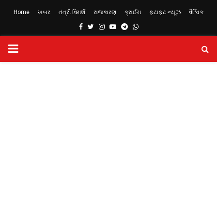
Home
ખબર
તંત્રી વિમર્શ
રાજકારણ
ક્રાઈમ
ફટાફટ ન્યૂઝ
વૈશ્વિક
Facebook
Twitter
Instagram
Youtube
Telegram
Whatsapp
PRIMARY
MENU