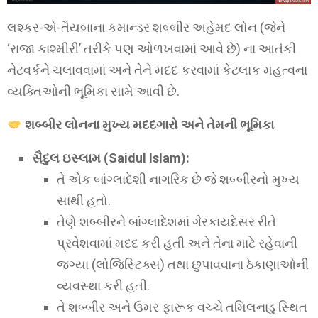
લશ્કર-એ-તૈયબાના કમાન્ડર શબ્બીર અહેમદ લોન (જેને
‘રાજા કાશ્મીરી’ તરીકે પણ ઓળખવામાં આવે છે) ના આતંકી
નેટવર્કને ચલાવવામાં અને તેને મદદ કરવામાં કેટલાક મહત્વના
વ્યક્તિઓની ભૂમિકા સામે આવી છે.
શબ્બીર લોનના મુખ્ય મદદગારો અને તેમની ભૂમિકા
સૈદુલ ઇસ્લામ (Saidul Islam):
તે એક બાંગ્લાદેશી નાગરિક છે જે શબ્બીરનો મુખ્ય
સાથી હતો.
તેણે શબ્બીરને બાંગ્લાદેશમાં ગેરકાયદેસર રીતે
પ્રવેશવામાં મદદ કરી હતી અને તેના માટે રહેવાની
જગ્યા (લોજિસ્ટિક્સ) તથા છુપાવવાના ઠેકાણાઓની
વ્યવસ્થા કરી હતી.
તે શબ્બીર અને ઉમર ફારૂક વચ્ચે તમિલનાડુ સ્થિત