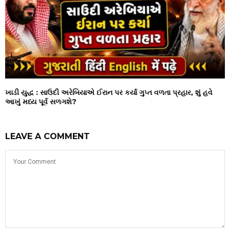
ખાડી યુદ્ધ : સાઉદી અરેબિયાએ ઈરાન પર કર્યા ગુપ્ત વળતા પ્રહાર, શું હવે
આખું મધ્ય પૂર્વ સળગશે?
LEAVE A COMMENT