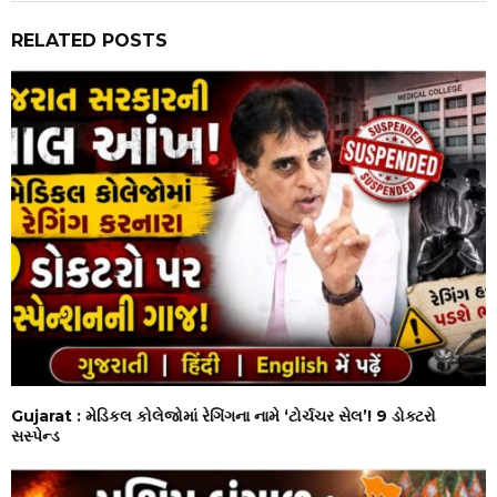
RELATED POSTS
Gujarat : મેડિકલ કોલેજોમાં રેગિંગના નામે ‘ટોર્ચચર સેલ’! 9 ડોક્ટરો
સસ્પેન્ડ