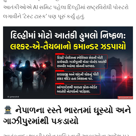
આતંકીઓએ AI સમિટ પહેલા દિલ્હીમાં રાષ્ટ્રવિરોધી પોસ્ટરો
લગાવીને ‘ટેસ્ટ ટાસ્ક’ પણ પૂરું કર્યું હતું.
નેપાળના રસ્તે ભારતમાં ઘૂસ્યો અને
ગાઝીપુરમાંથી પકડાયો