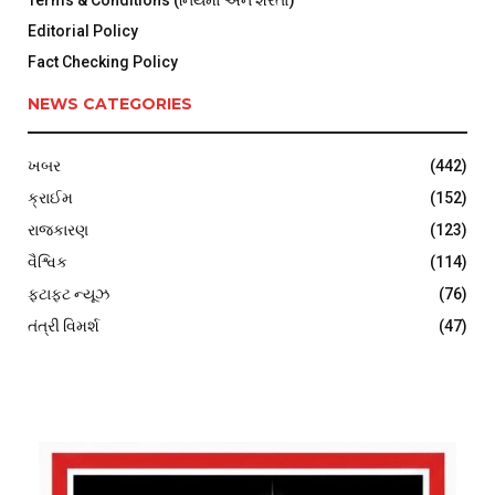
Terms & Conditions (નિયમો અને શરતો)
Editorial Policy
Fact Checking Policy
NEWS CATEGORIES
ખબર
(442)
ક્રાઈમ
(152)
રાજકારણ
(123)
વૈશ્વિક
(114)
ફટાફટ ન્યૂઝ
(76)
તંત્રી વિમર્શ
(47)