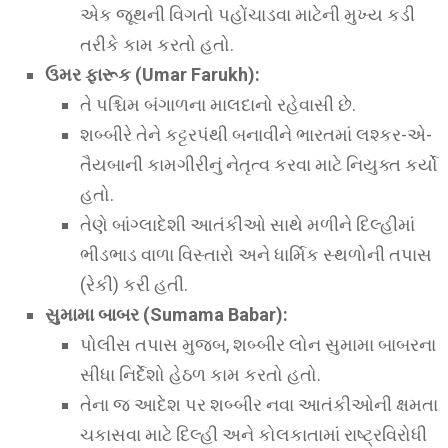
એક જૂથની વિગતો પહોંચાડવા માટેની મુખ્ય કડી
તરીકે કામ કરતો હતો.
ઉમર ફારૂક (Umar Farukh):
તે પશ્ચિમ બંગાળના માલદાનો રહેવાસી છે.
શબ્બીરે તેને કટ્ટરપંથી બનાવીને ભારતમાં લશ્કર-એ-
તૈયબાની કામગીરીનું નેતૃત્વ કરવા માટે નિયુક્ત કર્યો
હતો.
તેણે બાંગ્લાદેશી આતંકીઓ સાથે મળીને દિલ્હીમાં
ભીડભાડ વાળા વિસ્તારો અને ધાર્મિક સ્થળોની તપાસ
(રેકી) કરી હતી.
સુમામા બાબર (Sumama Babar):
પોલીસ તપાસ મુજબ, શબ્બીર લોન સુમામા બાબરના
સીધા નિર્દેશો હેઠળ કામ કરતો હતો.
તેના જ આદેશ પર શબ્બીર નવા આતંકીઓની ક્ષમતા
ચકાસવા માટે દિલ્હી અને કોલકાતામાં રાષ્ટ્રવિરોધી