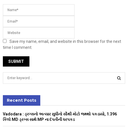
Save my name, email, and website in this browser for the next
time I comment.
S
e
a
S
r
c
Recent Posts
E
h
f
A
Vadodara : ડ્રગ્સનો અત્યાર સુધીનો સૌથી મોટો જથ્થો પકડાયો, 1.396
o
કિલો MD ડ્રગ્સ સાથે MP ના દંપતીની ધરપકડ
r
R