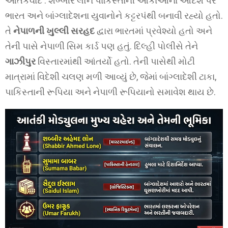
આતંકવાદ : શબ્બીર લોન પાકિસ્તાની આકાઓના આદેશ પર
ભારત અને બાંગ્લાદેશના યુવાનોને કટ્ટરપંથી બનાવી રહ્યો હતો.
તે
નેપાળની ખુલ્લી સરહદ
દ્વારા ભારતમાં પ્રવેશ્યો હતો અને
તેની પાસે નેપાળી સિમ કાર્ડ પણ હતું. દિલ્હી પોલીસે તેને
ગાઝીપુર
વિસ્તારમાંથી આંતર્યો હતો. તેની પાસેથી મોટી
માત્રામાં વિદેશી ચલણ મળી આવ્યું છે, જેમાં બાંગ્લાદેશી ટાકા,
પાકિસ્તાની રૂપિયા અને નેપાળી રૂપિયાનો સમાવેશ થાય છે.