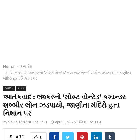
Home
ક્રાઈમ
આતંકવાદ : લશ્કરનો ‘મોસ્ટ વોન્ટેડ’ કમાન્ડર શબ્બીર લોન ઝડપાયો, જાણીતા
મંદિરો હતા નિશાન પર
ક્રાઈમ
ખબર
આતંકવાદ : લશ્કરનો ‘મોસ્ટ વોન્ટેડ’ કમાન્ડર
શબ્બીર લોન ઝડપાયો, જાણીતા મંદિરો હતા
નિશાન પર
by
SAHAJANAND RAJPUT
April 1, 2026
0
114
SHARE
0