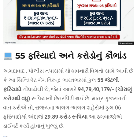
55 ફરિયાદો અને કરોડોનું કૌભાંડ
અમદાવાદ : પોલીસ તપાસમાં ચોંકાવનારી વિગતો સામે આવી છે
કે આ સિન્ડિકેટ ગેંગ વિરુદ્ધ ભારતભરમાં કુલ
55 જેટલી
ફરિયાદો
નોંધાયેલી છે, જેમાં આશરે
94,79,40,179/- (ચોરાણું
કરોડથી વધુ)
રૂપિયાની છેતરપિંડી થઈ છે. માત્ર ગુજરાતની
વાત કરીએ તો, રાજ્યના અલગ-અલગ શહેરોમાં કુલ 06
ફરિયાદોમાં અંદાજે
29.89 કરોડ રૂપિયા
આ ઠગબાજોએ
ડાઈવર્ટ કર્યા હોવાનું ખુલ્યું છે.