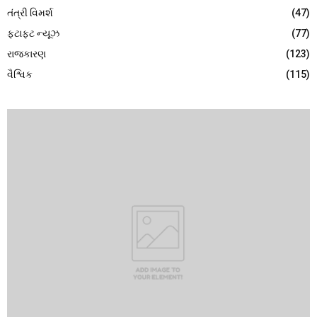
તંત્રી વિમર્શ
(47)
ફટાફટ ન્યૂઝ
(77)
રાજકારણ
(123)
વૈશ્વિક
(115)