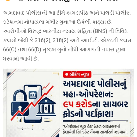
અમદાવાદ પોલીસની આ ટીમે કાગડાપીઠ અને પાલડી પોલીસ
સ્ટેશનમાં નોંધાયેલા ગંભીર ગુનાઓ ઉકેલી કાઢ્યા છે.
આરોપીઓ વિરુદ્ધ ભારતીય ન્યાય સંહિતા (BNS) ની વિવિધ
કલમો જેવી કે 316(2), 318(2) અને આઈ.ટી. એક્ટની કલમ
66(C) તથા 66(D) મુજબ ગુનો નોંધી આગળની તપાસ હાથ
ધરવામાં આવી છે.