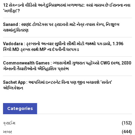
f
A
12 સેકન્ડનો વીડિયો અને દુનિયાભરમાં ખળભળાટ: ક્યાં ગાયબ છે ઈરાનના નવા
o
‘ખલીફા’?
r
R
:
Sanand : સાણંદ ટોલટેક્સ પર ડ્રાઇવરો માટે નેત્ર તપાસ કેમ્પ, નિઃશુલ્ક
C
ચશ્માંનું વિતરણ
H
Vadodara : ડ્રગ્સનો અત્યાર સુધીનો સૌથી મોટો જથ્થો પકડાયો, 1.396
કિલો MD ડ્રગ્સ સાથે MP ના દંપતીની ધરપકડ
Commonwealth Games : ગ્લાસગોથી ગુજરાત પહોંચ્યો CWG ધ્વજ, 2030
ગેમ્સની તૈયારીઓનો ઐતિહાસિક પ્રારંભ
Sachet App : આપત્તિમાં ઇન્ટરનેટ વિના પણ જીવ બચાવશે ‘સચેત’
એપ્લિકેશન
Categories
ક્રાઈમ
(152)
ખબર
(444)