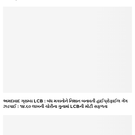
અમદાવાદ ગ્રામ્ય LCB : બંધ મકાનોને નિશાન બનાવતી હાઈપ્રોફાઈલ ગેંગ
ઝડપાઈ : ૧૪.૬૦ લાખની ચોરીના ગુનામાં LCBની મોટી સફળતા