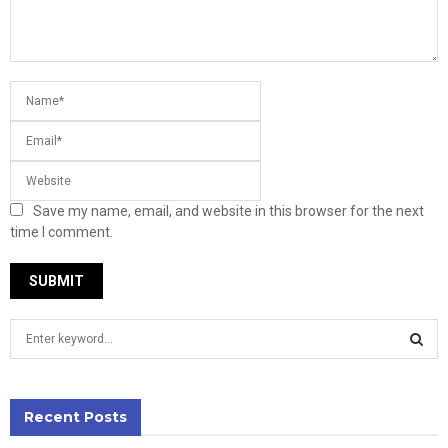
Save my name, email, and website in this browser for the next
time I comment.
S
e
a
S
r
c
Recent Posts
E
h