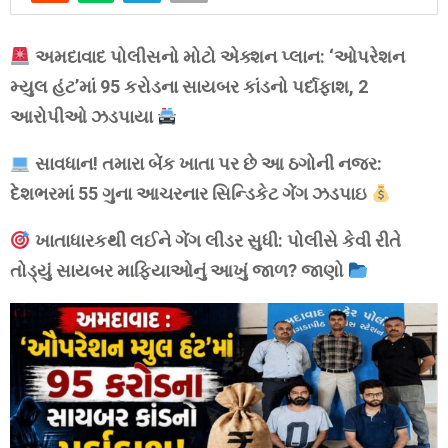
અમદાવાદ પોલીસનો મોટો એક્શન પ્લાન: ‘ઓપરેશન
મ્યુલ હંટ’માં 95 કરોડના સાયબર કાંડનો પર્દાફાશ, 2
આરોપીઓ ઝડપાયા
સાવધાન! તમારા બેંક ખાતા પર છે આ ઠગોની નજર:
દેશભરમાં 55 ગુના આચરનાર સિન્ડિકેટ ગેંગ ઝડપાઇ
ખાતાધારકથી લઈને ગેંગ લીડર સુધી: પોલીસે કેવી રીતે
તોડ્યું સાયબર માફિયાઓનું આખું જાળ? જાણો