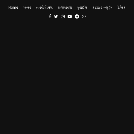
Home
ખબર
તંત્રી વિમર્શ
રાજકારણ
ક્રાઈમ
ફટાફટ ન્યૂઝ
વૈશ્વિક
Facebook
Twitter
Instagram
Youtube
Telegram
Whatsapp