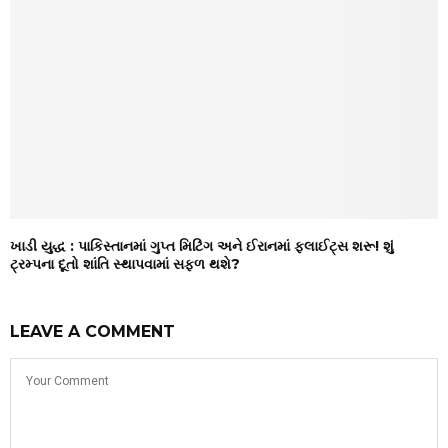
ખાડી યુદ્ધ : પાકિસ્તાનમાં ગુપ્ત મિટિંગ અને ઈરાનમાં ફ્લાઈટ્સ શરૂ! શું
ટ્રમ્પના દૂતો શાંતિ સ્થાપવામાં સફળ થશે?
LEAVE A COMMENT