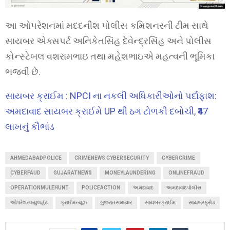
આ ઓપરેશનમાં મદદનીશ પોલીસ કમિશનરની ટીમ સાથે
સાયબર એક્સપર્ટ અનિકેતસિંહ દેવેન્દ્રસિંહ અને પોલીસ
કોન્સ્ટેબલ વશરામભાઇ તથા મહેશભાઇએ મહત્વની ભૂમિકા
ભજવી છે.
સાયબર ક્રાઈમ : NPCI ના નકલી અધિકારીઓનો પર્દાફાશ:
અમદાવાદ સાયબર ક્રાઈમે UP થી ઠગ ટોળકી દબોચી, ₹47
લાખનું કૌભાંડ
AHMEDABADPOLICE
CRIMENEWS CYBERSECURITY
CYBERCRIME
CYBERFAUD
GUJARATNEWS
MONEYLAUNDERING
ONLINEFRAUD
OPERATIONMULEHUNT
POLICEACTION
અમદાવાદ
અમદાવાદપોલીસ
ઓપરેશનમ્યુલહંટ
ક્રાઈમન્યૂઝ
ગુજરાતસમાચાર
સાયબરક્રાઈમ
સાયબરફ્રોડ