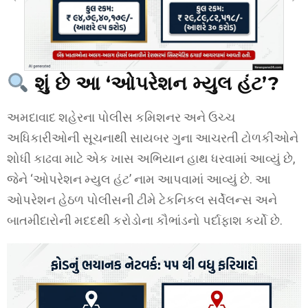
શું છે આ ‘ઓપરેશન મ્યુલ હંટ’?
અમદાવાદ શહેરના પોલીસ કમિશનર અને ઉચ્ચ
અધિકારીઓની સૂચનાથી સાયબર ગુના આચરતી ટોળકીઓને
શોધી કાઢવા માટે એક ખાસ અભિયાન હાથ ધરવામાં આવ્યું છે,
જેને ‘ઓપરેશન મ્યુલ હંટ’ નામ આપવામાં આવ્યું છે. આ
ઓપરેશન હેઠળ પોલીસની ટીમે ટેકનિકલ સર્વેલન્સ અને
બાતમીદારોની મદદથી કરોડોના કૌભાંડનો પર્દાફાશ કર્યો છે.