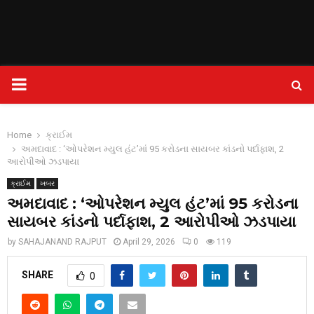
PRIMARY
MENU
Home
ક્રાઈમ
અમદાવાદ : ‘ઓપરેશન મ્યુલ હંટ’માં 95 કરોડના સાયબર કાંડનો પર્દાફાશ, 2
આરોપીઓ ઝડપાયા
ક્રાઈમ
ખબર
અમદાવાદ : ‘ઓપરેશન મ્યુલ હંટ’માં 95 કરોડના
સાયબર કાંડનો પર્દાફાશ, 2 આરોપીઓ ઝડપાયા
by
SAHAJANAND RAJPUT
April 29, 2026
0
119
SHARE
0