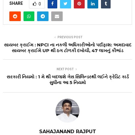
SHARE
0
PREVIOUS POST
સાયબર ક્રાઈમ : NPCI ના નકલી અધિકારીઓનો પર્દાફાશ: અમદાવાદ
સાયબર ક્રાઈમે UP થી ઠગ ટોળકી દબોચી, ₹47 લાખનું કૌભાંડ
NEXT POST
સરકારી નિયમો : 1 મે થી બદલાશે ગેસ સિલિન્ડરથી લઈને ક્રેડિટ કાર્ડ
સુધીના આ 5 નિયમો
SAHAJANAND RAJPUT