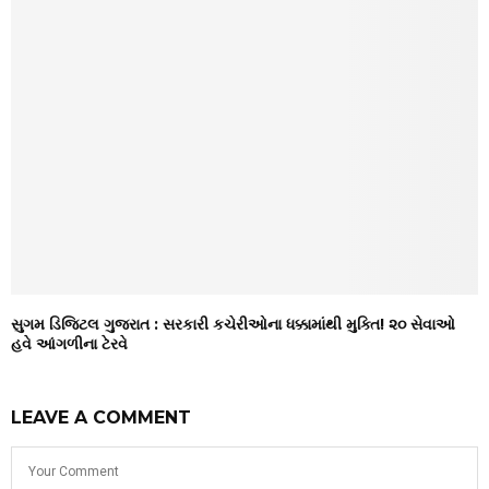
સુગમ ડિજિટલ ગુજરાત : સરકારી કચેરીઓના ધક્કામાંથી મુક્તિ! ૨૦ સેવાઓ
હવે આંગળીના ટેરવે
LEAVE A COMMENT