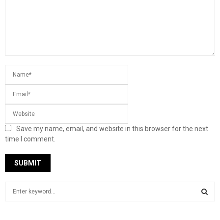
Save my name, email, and website in this browser for the next
time I comment.
S
e
a
S
r