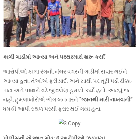
કાળી ગાડીમાં આવ્યા અને પથ્થરમારો શરૂ કર્યો
આરોપીઓ કાળા રંગની, નંબર વગરની ગાડીમાં સવાર થઈને
આવ્યા હતા. તેઓએ ફરીયાદી અને સાક્ષી પર તૂટી પડી ઢીક્કા-
પાટા અને પથ્થરો વડે જીવલેણ હુમલો કર્યો હતો. આટલું જ
નહીં, હુમલાખોરોએ ભોગ બનનારને
“જાનથી મારી નાખવાની”
ધમકી આપી સ્થળ પરથી ફરાર થઈ ગયા હતા.
પોલીસની એક્શન મોડ: 6 આરોપીઓ ઝડપાયા