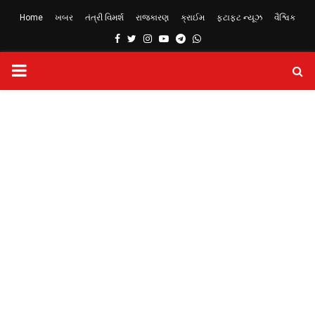
Home
ખબર
તંત્રી વિમર્શ
રાજકારણ
ક્રાઈમ
ફટાફટ ન્યૂઝ
વૈશ્વિક
Facebook
Twitter
Instagram
Youtube
Telegram
Whatsapp
PRIMARY
MENU