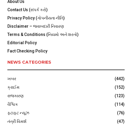
About Us
Contact Us (સંપર્ક કરો)
Privacy Policy (ગોપનીયતા નીતિ)
Disclaimer – જવાબદારી નિવારણ
Terms & Conditions (નિયમો અને શરતો)
Editorial Policy
Fact Checking Policy
NEWS CATEGORIES
ખબર
(442)
ક્રાઈમ
(152)
રાજકારણ
(123)
વૈશ્વિક
(114)
ફટાફટ ન્યૂઝ
(76)
તંત્રી વિમર્શ
(47)