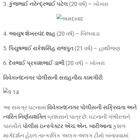
3.
કુંજભાઈ નરેન્દ્રભાઈ પટેલ
(20 વર્ષ) – ખોખરા
4.
આયુષ શેખરચંદ શાહ
(20 વર્ષ) – બિલવાડા
5.
પિયુષભાઈ રાકેશસિંહ રાજપુત
(21 વર્ષ) – હાથીજણ
6.
દેવભાઈ પ્રકાશભાઈ ડાભી
(20 વર્ષ) – ખોખરા
વિવેકાનંદનગર પોલીસની સરાહનીય કામગીરી
આ સમગ્ર ઘટનામાં
વિવેકાનંદનગર પોલીસની સક્રિયતા અને
ત્વરિત નિર્ણયશક્તિ
પ્રશંસાને પાત્ર છે. ઘટનાની ગંભીરતાને
પારખીને
પોલીસ ઇન્સ્પેક્ટર એચ.એન. બારીઆના
કુશળ
માર્ગદર્શન હેઠળ તાત્કાલિક અલગ-અલગ ટીમો બનાવવામાં