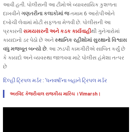
આવી હતી. પોલીસની આ ટીમોએ વ્યાવસાયિક કુશળતા
દાખવીને
ગણતરીના કલાકોમાં જ
તમામ 6 આરોપીઓને
દબોચી લેવામાં મોટી સફળતા મેળવી છે. પોલીસની આ
પ્રકારની
સમયસરની અને કડક કાર્યવાહી
થી ગુનેગારોમાં
કાયદાનો ડર પેઠો છે અને
સ્થાનિક રહીશોમાં સુરક્ષાનો વિશ્વાસ
વધુ મજબૂત બન્યો છે
. આ ઝડપી કામગીરીએ સાબિત કર્યું છે
કે કાયદો અને વ્યવસ્થા જાળવવા માટે પોલીસ હંમેશા તત્પર
છે
દિલ્હી ટ્રિપલ મર્ડર : ‘ધનવર્ષા’ના બહાને ટ્રિપલ મર્ડર
અરવિંદ કેજરીવાલ રાજકીય મારિચ । Vimarsh।