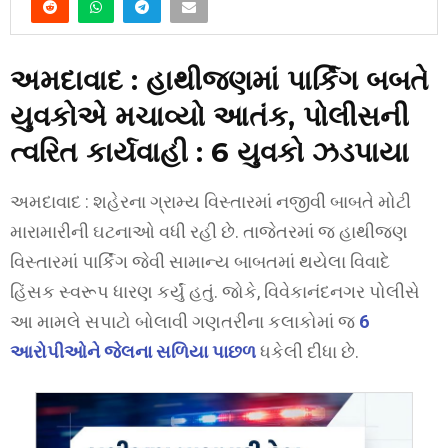
અમદાવાદ : હાથીજણમાં પાર્કિંગ બબતે
યુવકોએ મચાવ્યો આતંક, પોલીસની
ત્વરિત કાર્યવાહી
: 6 યુવકો ઝડપાયા
અમદાવાદ : શહેરના ગ્રામ્ય વિસ્તારમાં નજીવી બાબતે મોટી
મારામારીની ઘટનાઓ વધી રહી છે. તાજેતરમાં જ હાથીજણ
વિસ્તારમાં પાર્કિંગ જેવી સામાન્ય બાબતમાં થયેલા વિવાદે
હિંસક સ્વરૂપ ધારણ કર્યું હતું. જોકે, વિવેકાનંદનગર પોલીસે
આ મામલે સપાટો બોલાવી ગણતરીના કલાકોમાં જ
6
આરોપીઓને જેલના સળિયા પાછળ
ધકેલી દીધા છે.