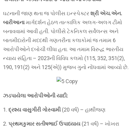
ઘટનાની જાણ થતા જ પોલીસ ઇન્સ્પેક્ટર
શ્રી એચ.એન.
બારીઆના
માર્ગદર્શન હેઠળ તાત્કાલિક અલગ-અલગ ટીમો
બનાવવામાં આવી હતી. પોલીસે ટેકનિકલ સર્વેલન્સ અને
બાતમીદારોની મદદથી ગણતરીના કલાકોમાં જ તમામ 6
આરોપીઓને દબોચી લીધા હતા. આ તમામ વિરુદ્ધ ભારતીય
ન્યાય સંહિતા – 2023ની વિવિધ કલમો (115, 352, 351(2),
190, 191(2) અને 125(એ)) મુજબ ગુનો નોંધવામાં આવ્યો છે.
ઝડપાયેલા આરોપીઓની યાદી:
1.
દ્રશ્ય વાસુગીરી ગોસ્વામી
(20 વર્ષ) – હાથીજણ
2.
પ્રથમકુમાર સતીષભાઈ ઉપાધ્યાય
(21 વર્ષ) – ખોખરા