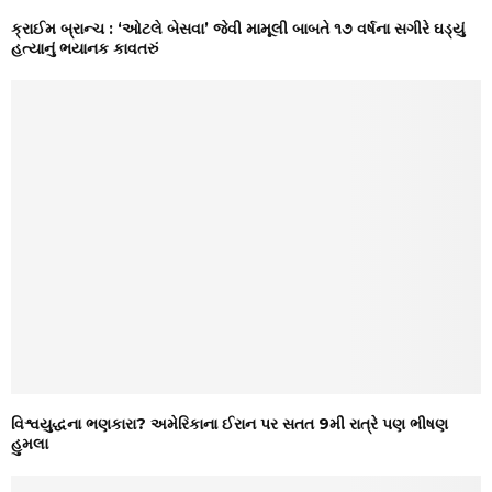
ક્રાઈમ બ્રાન્ચ : ‘ઓટલે બેસવા’ જેવી મામૂલી બાબતે ૧૭ વર્ષના સગીરે ઘડ્યું
હત્યાનું ભયાનક કાવતરું
વિશ્વયુદ્ધના ભણકારા? અમેરિકાના ઈરાન પર સતત 9મી રાત્રે પણ ભીષણ
હુમલા