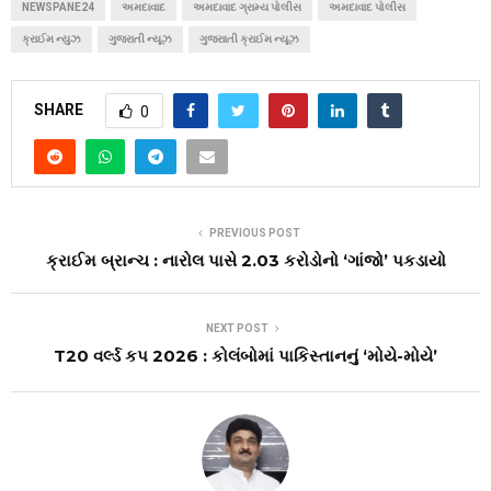
NEWSPANE24
અમદાવાદ
અમદાવાદ ગ્રામ્ય પોલીસ
અમદાવાદ પોલીસ
ક્રાઈમ ન્યુઝ
ગુજરાતી ન્યૂઝ
ગુજરાાતી ક્રાઈમ ન્યૂઝ
SHARE
0
PREVIOUS POST
ક્રાઈમ બ્રાન્ચ : નારોલ પાસે 2.03 કરોડોનો ‘ગાંજો’ પકડાયો
NEXT POST
T20 વર્લ્ડ કપ 2026 : કોલંબોમાં પાકિસ્તાનનું ‘મોયે-મોયે’