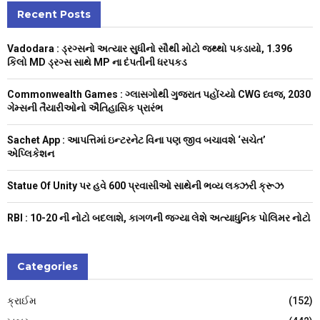
c
Recent Posts
E
h
f
A
Vadodara : ડ્રગ્સનો અત્યાર સુધીનો સૌથી મોટો જથ્થો પકડાયો, 1.396
o
કિલો MD ડ્રગ્સ સાથે MP ના દંપતીની ધરપકડ
r
R
:
Commonwealth Games : ગ્લાસગોથી ગુજરાત પહોંચ્યો CWG ધ્વજ, 2030
C
ગેમ્સની તૈયારીઓનો ઐતિહાસિક પ્રારંભ
H
Sachet App : આપત્તિમાં ઇન્ટરનેટ વિના પણ જીવ બચાવશે ‘સચેત’
એપ્લિકેશન
Statue Of Unity પર હવે 600 પ્રવાસીઓ સાથેની ભવ્ય લક્ઝરી ક્રૂઝ
RBI : ₹10-20 ની નોટો બદલાશે, કાગળની જગ્યા લેશે અત્યાધુનિક પોલિમર નોટો
Categories
ક્રાઈમ
(152)