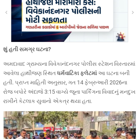
શું હતી સમગ્ર ઘટના?
અમદાવાદ ગ્રામ્યના વિવેકાનંદનગર પોલીસ સ્ટેશન વિસ્તારમાં
આવેલા હાથીજણ સ્થિત
ધર્મવાટિકા ફ્લેટમાં
આ ઘટના બની
હતી. પ્રાપ્ત માહિતી અનુસાર, ગત 14 ફેબ્રુઆરી 2026ના
રોજ બપોરે અંદાજે 3:15 વાગ્યે જૂના પાર્કિંગના વિવાદનું મનદુખ
રાખીને કેટલાક યુવાનો એકત્ર થયા હતા.