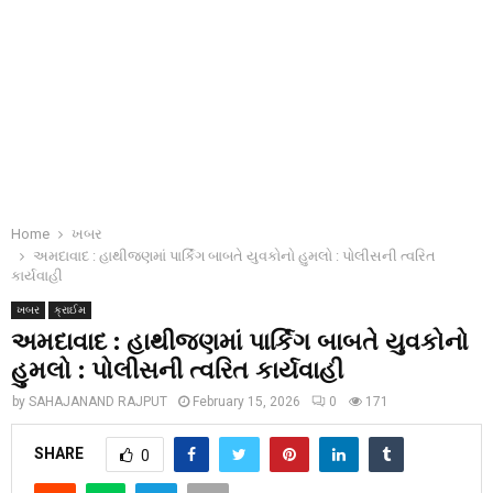
Home
ખબર
અમદાવાદ : હાથીજણમાં પાર્કિંગ બાબતે યુવકોનો હુમલો : પોલીસની ત્વરિત
કાર્યવાહી
ખબર
ક્રાઈમ
અમદાવાદ : હાથીજણમાં પાર્કિંગ બાબતે યુવકોનો
હુમલો : પોલીસની ત્વરિત કાર્યવાહી
by
SAHAJANAND RAJPUT
February 15, 2026
0
171
SHARE
0