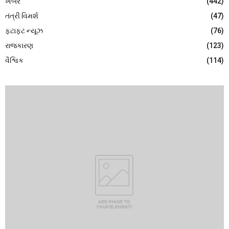
ખબર
(442)
તંત્રી વિમર્શ
(47)
ફટાફટ ન્યૂઝ
(76)
રાજકારણ
(123)
વૈશ્વિક
(114)