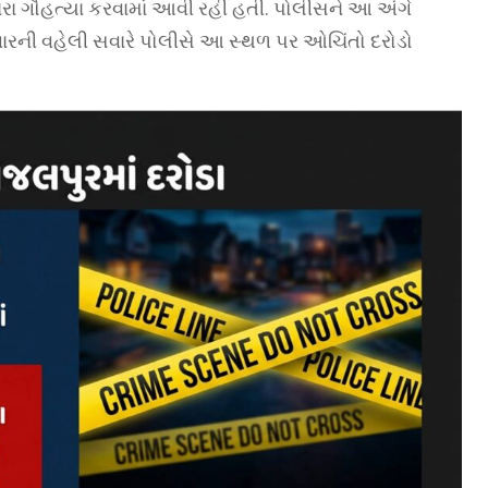
રા ગૌહત્યા કરવામાં આવી રહી હતી. પોલીસને આ અંગે
ારની વહેલી સવારે પોલીસે આ સ્થળ પર ઓચિંતો દરોડો