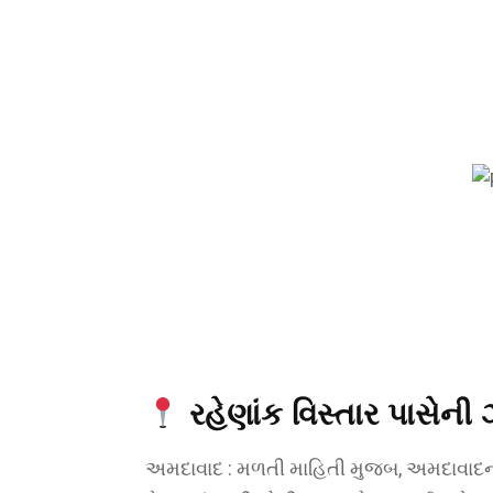
રહેણાંક વિસ્તાર પાસેની 
અમદાવાદ : મળતી માહિતી મુજબ, અમદાવાદના 