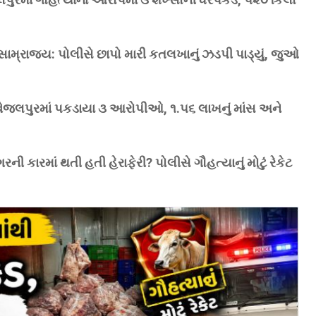
 સામ્રાજ્ય: પોલીસે છાપો મારી કતલખાનું ઝડપી પાડ્યું, જુઓ
: વેજલપુરમાં પકડાયા ૩ આરોપીઓ, ૧.૫૬ લાખનું માંસ અને
રની કારમાં થતી હતી હેરાફેરી? પોલીસે ગૌહત્યાનું મોટું રેકેટ