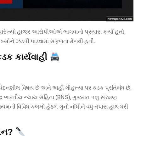
્યારે ત્યાં હાજર આરોપીઓએ ભાગવાનો પ્રયાસ કર્યો હતો,
ણ શખ્સોને ઝડપી પાડવામાં સફળતા મેળવી હતી.
ડક કાર્યવાહી
વેદનશીલ વિષય છે અને અહીં ગૌહત્યા પર કડક પ્રતિબંધ છે.
 ભારતીય ન્યાય સંહિતા (BNS), ગુજરાત પશુ સંરક્ષણ
મની વિવિધ કલમો હેઠળ ગુનો નોંધીને વધુ તપાસ હાથ ધરી
યાન?