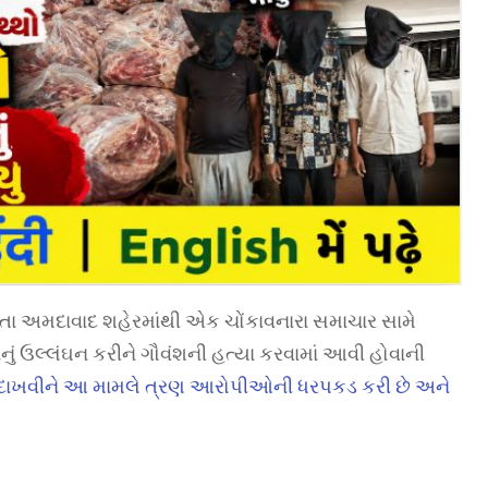
ા અમદાવાદ શહેરમાંથી એક ચોંકાવનારા સમાચાર સામે
ાનું ઉલ્લંઘન કરીને ગૌવંશની હત્યા કરવામાં આવી હોવાની
 દાખવીને આ મામલે ત્રણ આરોપીઓની ધરપકડ કરી છે અને