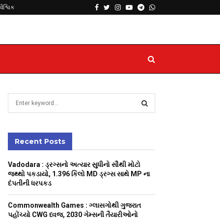
Facebook
Twitter
Instagram
Youtube
Telegram
Whatsapp
વૈશ્વિક
S
e
a
S
r
c
Recent Posts
E
h
f
A
Vadodara : ડ્રગ્સનો અત્યાર સુધીનો સૌથી મોટો
o
જથ્થો પકડાયો, 1.396 કિલો MD ડ્રગ્સ સાથે MP ના
r
R
દંપતીની ધરપકડ
:
C
Commonwealth Games : ગ્લાસગોથી ગુજરાત
પહોંચ્યો CWG ધ્વજ, 2030 ગેમ્સની તૈયારીઓનો