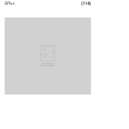
વૈશ્વિક
(114)