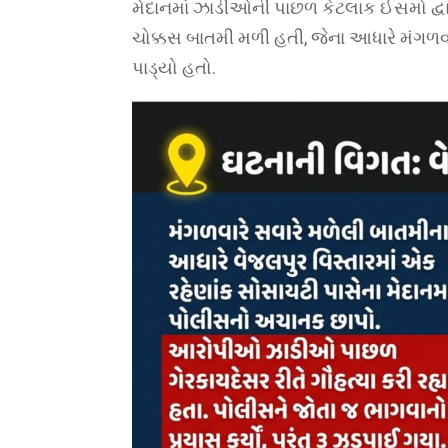
મેદાનમાં ઝાડીઓની પાછળ કેટલાક ઈસમો દ્વા
ચોક્કસ બાતમી મળી હતી, જેના આધારે મંગળવ
પાડ્યો હતો.