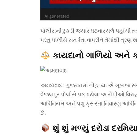
પોલીસની ટુકડી જ્યારે ઘટનાસ્થળે પહોંચી ત
પરંતુ પોલીસે સતર્કતા વાપરીને તેમાંથી ત્ર
કાયદાનો ગાળિયો અને ક
અમદાવાદ : ગુજરાતમાં ગૌહત્યા એ ખૂબ જ સં
વેજલપુર પોલીસે પકડાયેલા આરોપીઓ વિરુદ્ધ
અધિનિયમ અને પશુ ક્રૂરતા નિવારણ અધિનિય
છે.
શું શું મળ્યું દરોડા દરમિ