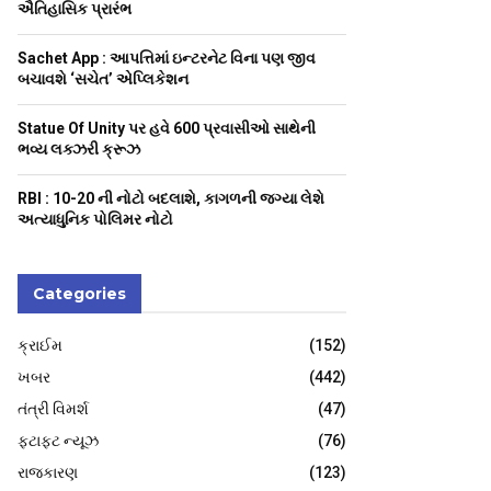
H
ઐતિહાસિક પ્રારંભ
Sachet App : આપત્તિમાં ઇન્ટરનેટ વિના પણ જીવ
બચાવશે ‘સચેત’ એપ્લિકેશન
Statue Of Unity પર હવે 600 પ્રવાસીઓ સાથેની
ભવ્ય લક્ઝરી ક્રૂઝ
RBI : ₹10-20 ની નોટો બદલાશે, કાગળની જગ્યા લેશે
અત્યાધુનિક પોલિમર નોટો
Categories
ક્રાઈમ
(152)
ખબર
(442)
તંત્રી વિમર્શ
(47)
ફટાફટ ન્યૂઝ
(76)
રાજકારણ
(123)