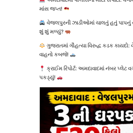
માંસ જપ્ત!
વેજલપુરની ઝાડીઓમાં ચાલતું હતું પાપનું
શું શું મળ્યું?
ગુજરાતમાં ગૌહત્યા વિરુદ્ધ કડક કાયદો
વાહનો કબજે!
ક્રાઈમ રિપોર્ટ: અમદાવાદમાં નંબર પ્લેટ વગ
પકડ્યું!