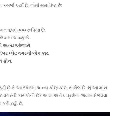
કબજે કર્યો છે, જેમાં સમાવિષ્ટ છે:
ંમત ૧,૫૬,૦૦૦ રૂપિયા છે.
લેવામાં આવ્યું છે.
ને અન્ય ઓજારો
.
નંબર પ્લેટ વગરની એક કાર
.
લ ફોન
.
ી છે કે આ રેકેટમાં અન્ય કોણ કોણ સામેલ છે. શું આ માંસ
્લેટ વગરની કાર કોની છે? આવા અનેક પ્રશ્નોના જવાબ મેળવવા
કરી રહી છે.