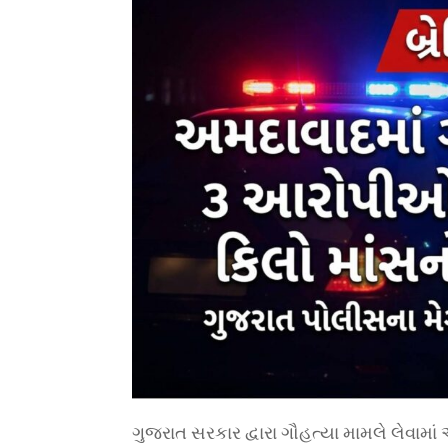
ગુજરાત સરકાર દ્વારા ગૌહત્યા મામલે લેવા