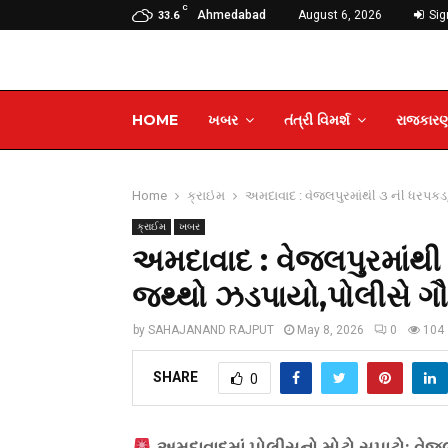
C
Ahmedabad
August 6, 2026
Sign
33.6
HOME
ખબર
તંત્રી વિમર્શ
રાજકાર
Home
ક્રાઈમ
અમદાવાદ : વેજલપુરમાંથી ૩ ની ધરપકડ, ૫
ક્રાઈમ
ખબર
અમદાવાદ : વેજલપુરમાંથી
જથ્થો ઝડપાયો,પોલીસે ગૌહત્
by
SAHAJANAND RAJPUT
May 8, 2026
0
104
SHARE
0
અમદાવાદમાં પોલીસનો મોટો સપાટો: વેજ