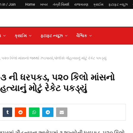
 in / Join
Home
ખબર
તંત્રી વિમર્શ
રાજકારણ
ક્રાઈમ
ફટાફટ ન્યૂઝ
ણ
ક્રાઈમ
ફટાફટ ન્યૂઝ
વૈશ્વિક
૨૦ કિલો માંસનો જથ્થો ઝડપાયો,પોલીસે ગૌહત્યાનું મોટું રેકેટ પકડ્યું
 ૩ ની ધરપકડ, ૫૨૦ કિલો માંસનો
યાનું મોટું રેકેટ પકડ્યું
લપુરમાં ગૌહત્યાના આરોપમાં ૩ શખ્સોની ધરપકડ, ૫૨૦ કિલો