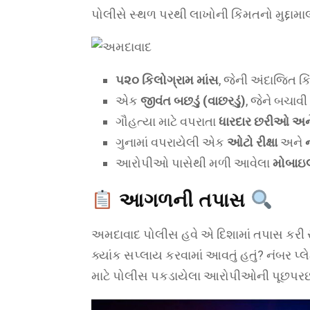
પોલીસે સ્થળ પરથી લાખોની કિંમતનો મુદ્દામાલ 
૫૨૦ કિલોગ્રામ માંસ
, જેની અંદાજિત કિ
એક
જીવંત બછડું (વાછરડું)
, જેને બચાવી 
ગૌહત્યા માટે વપરાતા
ધારદાર છરીઓ અ
ગુનામાં વપરાયેલી એક
ઓટો રીક્ષા
અને
આરોપીઓ પાસેથી મળી આવેલા
મોબાઇ
આગળની તપાસ
અમદાવાદ પોલીસ હવે એ દિશામાં તપાસ કરી રહ
ક્યાંક સપ્લાય કરવામાં આવતું હતું? નંબર પ
માટે પોલીસ પકડાયેલા આરોપીઓની પૂછપરછ 