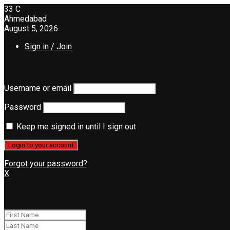
33
C
Ahmedabad
August 5, 2026
Sign in / Join
Login
Username or email
Password
Keep me signed in until I sign out
Forgot your password?
X
Register