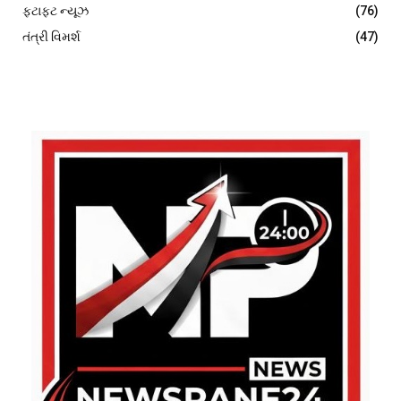
ફટાફટ ન્યૂઝ
(76)
તંત્રી વિમર્શ
(47)