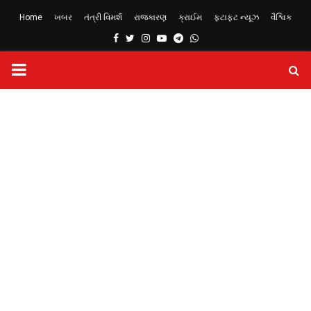
Home
ખબર
તંત્રી વિમર્શ
રાજકારણ
ક્રાઈમ
ફટાફટ ન્યૂઝ
વૈશ્વિક
Facebook
Twitter
Instagram
Youtube
Telegram
Whatsapp
PRIMARY
MENU