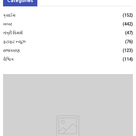
Categories
ક્રાઈમ
(152)
ખબર
(442)
તંત્રી વિમર્શ
(47)
ફટાફટ ન્યૂઝ
(76)
રાજકારણ
(123)
વૈશ્વિક
(114)