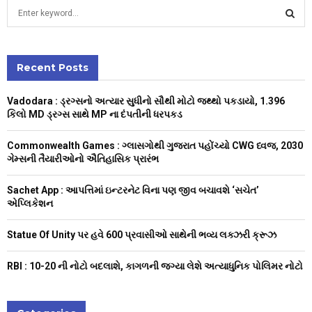
S
e
a
S
r
c
Recent Posts
E
h
f
A
Vadodara : ડ્રગ્સનો અત્યાર સુધીનો સૌથી મોટો જથ્થો પકડાયો, 1.396
o
કિલો MD ડ્રગ્સ સાથે MP ના દંપતીની ધરપકડ
r
R
:
Commonwealth Games : ગ્લાસગોથી ગુજરાત પહોંચ્યો CWG ધ્વજ, 2030
C
ગેમ્સની તૈયારીઓનો ઐતિહાસિક પ્રારંભ
H
Sachet App : આપત્તિમાં ઇન્ટરનેટ વિના પણ જીવ બચાવશે ‘સચેત’
એપ્લિકેશન
Statue Of Unity પર હવે 600 પ્રવાસીઓ સાથેની ભવ્ય લક્ઝરી ક્રૂઝ
RBI : ₹10-20 ની નોટો બદલાશે, કાગળની જગ્યા લેશે અત્યાધુનિક પોલિમર નોટો