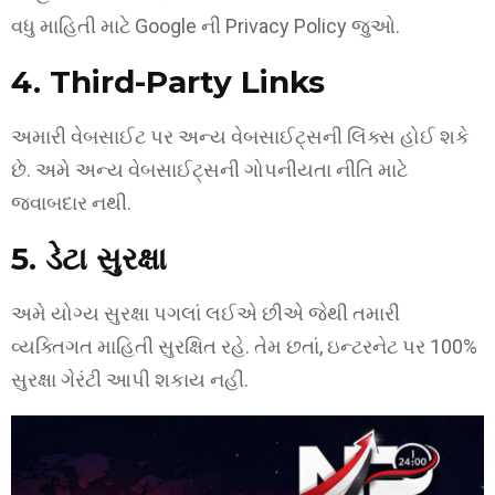
વધુ માહિતી માટે Google ની Privacy Policy જુઓ.
4. Third-Party Links
અમારી વેબસાઈટ પર અન્ય વેબસાઈટ્સની લિંક્સ હોઈ શકે
છે. અમે અન્ય વેબસાઈટ્સની ગોપનીયતા નીતિ માટે
જવાબદાર નથી.
5. ડેટા સુરક્ષા
અમે યોગ્ય સુરક્ષા પગલાં લઈએ છીએ જેથી તમારી
વ્યક્તિગત માહિતી સુરક્ષિત રહે. તેમ છતાં, ઇન્ટરનેટ પર 100%
સુરક્ષા ગેરંટી આપી શકાય નહીં.