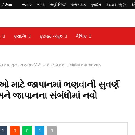
n / Join
Home
ખબર
તંત્રી વિમર્શ
રાજકારણ
ક્રાઈમ
ફટાફટ ન્યૂઝ
વૈશ
ણ
ક્રાઈમ
ફટાફટ ન્યૂઝ
વૈશ્વિક
ર્ણ તક, ગુજરાત યુનિવર્સિટી અને જાપાનના સંબંધોમાં નવો અધ્યાય
ીઓ માટે જાપાનમાં ભણવાની સુવર્ણ
અને જાપાનના સંબંધોમાં નવો