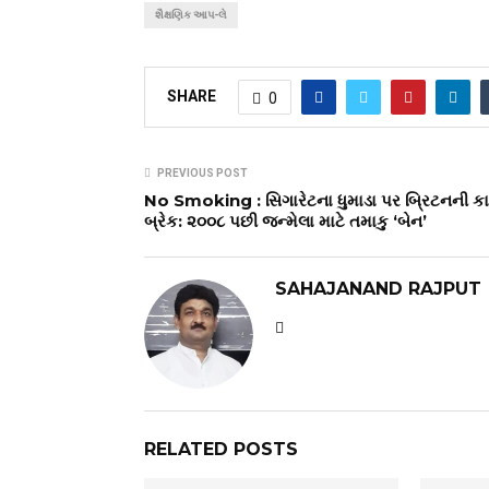
શૈક્ષણિક આપ-લે
SHARE
0
PREVIOUS POST
No Smoking : સિગારેટના ધુમાડા પર બ્રિટનની ક
બ્રેક: ૨૦૦૮ પછી જન્મેલા માટે તમાકુ ‘બેન’
SAHAJANAND RAJPUT
RELATED POSTS