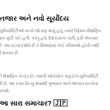
ન્તજાર અને નવો સૂર્યોદય
નિવર્સિટીઓ વચ્ચે જોડાણ થયું હતું, ત્યારે ઉદ્દેશ્ય શૈક્ષણિક
ંક છૂટી ગઈ હતી. પરંતુ હવે, 5.6 દાયકા પછી, ફરી એકવાર
આ ઘટના દર્શાવે છે કે શિક્ષણમાં કોઈ સીમાઓ હોતી નથી
ી શકાય છે.
ક્ષણિક કેન્દ્ર છે, ત્યાંની ઓતેમોન ગાકુઈન યુનિવર્સિટી
તી છે. આ કરાર રિન્યુ થવાથી ગુજરાત અને જાપાન વચ્ચેના
 મળશે.
છે આ સારા સમાચાર?
🇯🇵