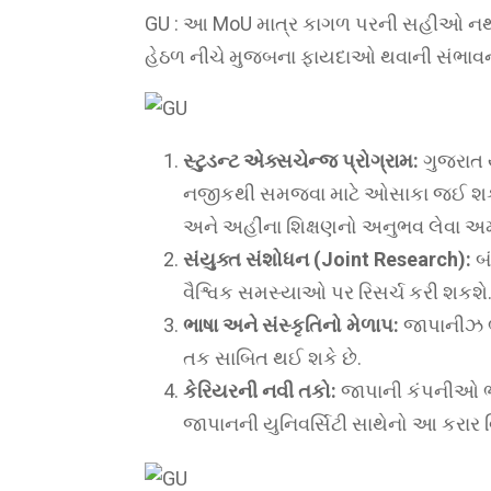
GU : આ MoU માત્ર કાગળ પરની સહીઓ નથી, પ
હેઠળ નીચે મુજબના ફાયદાઓ થવાની સંભાવના
સ્ટુડન્ટ એક્સચેન્જ પ્રોગ્રામ:
ગુજરાત ય
નજીકથી સમજવા માટે ઓસાકા જઈ શકશે. 
અને અહીંના શિક્ષણનો અનુભવ લેવા અ
સંયુક્ત સંશોધન (Joint Research):
બં
વૈશ્વિક સમસ્યાઓ પર રિસર્ચ કરી શકશે
ભાષા અને સંસ્કૃતિનો મેળાપ:
જાપાનીઝ ભા
તક સાબિત થઈ શકે છે.
કેરિયરની નવી તકો:
જાપાની કંપનીઓ ભાર
જાપાનની યુનિવર્સિટી સાથેનો આ કરાર વ