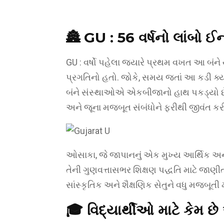
🏯 GU :
56 વર્ષનો લાંબો ઈ
GU : વર્ષો પહેલા જ્યારે પ્રથમ વખત આ બંને યુ
પ્રગતિનો હતો. જોકે, સમય જતાં આ કડી ક્યા
બંને સંસ્થાઓએ એકબીજાનો હાથ પકડ્યો છે. 
અને જૂના મજબૂત સંબંધોને ફરીથી જીવંત કર
ઓસાકા, જે જાપાનનું એક મુખ્ય આર્થિક અને શૈ
તેની ગુણવત્તાસભર શિક્ષણ પદ્ધતિ માટે જાણી
સાંસ્કૃતિક અને શૈક્ષણિક સેતુને વધુ મજબૂતી
🎓
વિદ્યાર્થીઓ માટે કેમ 