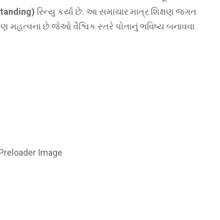
tanding)
રિન્યુ કર્યા છે. આ સમાચાર માત્ર શિક્ષણ જગત
પણ મહત્વના છે જેઓ વૈશ્વિક સ્તરે પોતાનું ભવિષ્ય બનાવવા