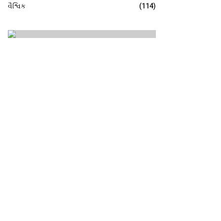
વૈશ્વિક
(114)