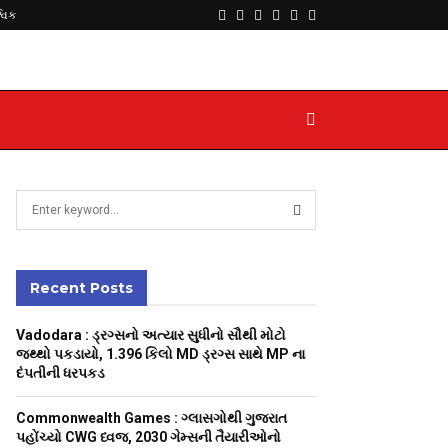
Facebook
Twitter
Instagram
Youtube
Telegram
Whatsapp
્વિક
S
e
a
S
r
c
Recent Posts
E
h
f
A
Vadodara : ડ્રગ્સનો અત્યાર સુધીનો સૌથી મોટો
o
જથ્થો પકડાયો, 1.396 કિલો MD ડ્રગ્સ સાથે MP ના
r
R
દંપતીની ધરપકડ
:
C
Commonwealth Games : ગ્લાસગોથી ગુજરાત
પહોંચ્યો CWG ધ્વજ, 2030 ગેમ્સની તૈયારીઓનો