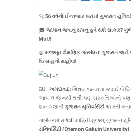
🚀
56 વર્ષનો ઈન્તજાર ખતમ! ગુજરાત યુનિવર્સ
🎓
જાપાન જવાનું સપનું હવે થશે સાકાર? ગુજ
MoU!
🤝
મજબૂત શૈક્ષણિક ગઠબંધન: ગુજરાત અને ઓસા
ઉત્સાહનો માહોલ!
GU :
અમદાવાદ:
શિક્ષણ જગતમાં જ્યારે બે દિગ
આપ-લે જ નથી થતી, પણ સંસ્કૃતિઓનો પણ મ
શાન ગણાતી
ગુજરાત યુનિવર્સિટી
એ કરી બતાવ્ય
તાજેતરમાં મળેલી માહિતી મુજબ, ગુજરાત ય
યુનિવર્સિટી (Otemon Gakuin University)