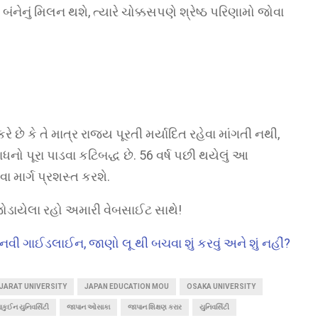
બંનેનું મિલન થશે, ત્યારે ચોક્કસપણે શ્રેષ્ઠ પરિણામો જોવા
ે છે કે તે માત્ર રાજ્ય પૂરતી મર્યાદિત રહેવા માંગતી નથી,
ાધનો પૂરા પાડવા કટિબદ્ધ છે. 56 વર્ષ પછી થયેલું આ
માર્ગ પ્રશસ્ત કરશે.
ોડાયેલા રહો અમારી વેબસાઈટ સાથે!
વી ગાઈડલાઈન, જાણો લૂ થી બચવા શું કરવું અને શું નહીં?
JARAT UNIVERSITY
JAPAN EDUCATION MOU
OSAKA UNIVERSITY
કુઈન યુનિવર્સિટી
જાપાન ઓસાકા
જાપાન શિક્ષણ કરાર
યુનિવર્સિટી