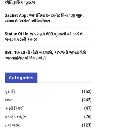
H
ઐતિહાસિક પ્રારંભ
Sachet App : આપત્તિમાં ઇન્ટરનેટ વિના પણ જીવ
બચાવશે ‘સચેત’ એપ્લિકેશન
Statue Of Unity પર હવે 600 પ્રવાસીઓ સાથેની
ભવ્ય લક્ઝરી ક્રૂઝ
RBI : ₹10-20 ની નોટો બદલાશે, કાગળની જગ્યા લેશે
અત્યાધુનિક પોલિમર નોટો
Categories
ક્રાઈમ
(152)
ખબર
(442)
તંત્રી વિમર્શ
(47)
ફટાફટ ન્યૂઝ
(76)
રાજકારણ
(123)