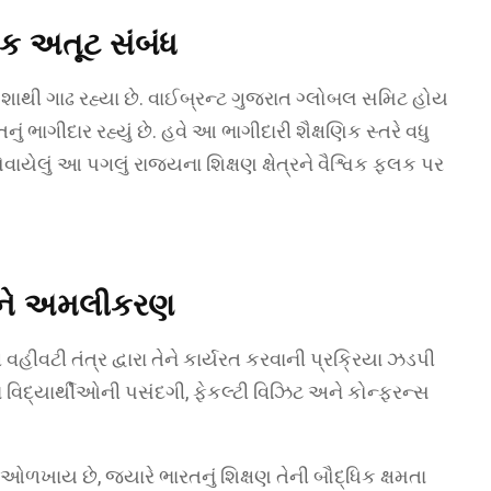
ક અતૂટ સંબંધ
ેશાથી ગાઢ રહ્યા છે. વાઈબ્રન્ટ ગુજરાત ગ્લોબલ સમિટ હોય
નું ભાગીદાર રહ્યું છે. હવે આ ભાગીદારી શૈક્ષણિક સ્તરે વધુ
લેવાયેલું આ પગલું રાજ્યના શિક્ષણ ક્ષેત્રને વૈશ્વિક ફલક પર
ને અમલીકરણ
વહીવટી તંત્ર દ્વારા તેને કાર્યરત કરવાની પ્રક્રિયા ઝડપી
 વિદ્યાર્થીઓની પસંદગી, ફેકલ્ટી વિઝિટ અને કોન્ફરન્સ
ઓળખાય છે, જ્યારે ભારતનું શિક્ષણ તેની બૌદ્ધિક ક્ષમતા