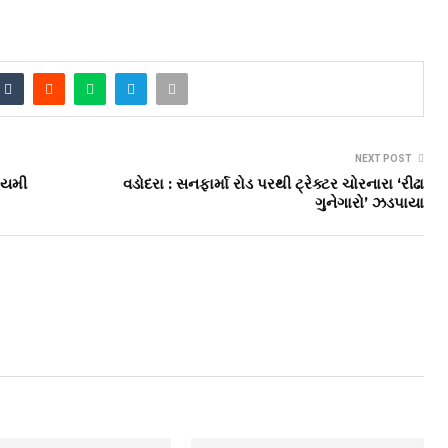
NEXT POST
ાયમી
વડોદરા : સનફાર્મા રોડ પરથી ટ્રેક્ટર ચોરનારા ‘રીઢા
ગુનેગારો’ ઝડપાયા