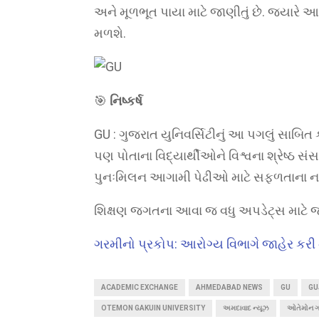
અને મૂળભૂત પાયા માટે જાણીતું છે. જ્યારે આ 
મળશે.
🎯
નિષ્કર્ષ
GU : ગુજરાત યુનિવર્સિટીનું આ પગલું સાબિત કર
પણ પોતાના વિદ્યાર્થીઓને વિશ્વના શ્રેષ્ઠ સંસ
પુનઃમિલન આગામી પેઢીઓ માટે સફળતાના નવા 
શિક્ષણ જગતના આવા જ વધુ અપડેટ્સ માટે જ
ગરમીનો પ્રકોપ: આરોગ્ય વિભાગે જાહેર કરી ન
ACADEMIC EXCHANGE
AHMEDABAD NEWS
GU
GU
OTEMON GAKUIN UNIVERSITY
અમદાવાદ ન્યૂઝ
ઓતેમોન ગા