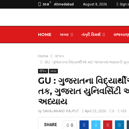
C
Ahmedabad
August 8, 2026
Sign i
30.8
HOME
ખબર
તંત્રી વિમર્શ
રાજકાર
Home
વૈશ્વિક
GU : ગુજરાતના વિદ્યાર્થીઓ માટે જાપાનમાં ભણવાની સુવ
વૈશ્વિક
ખબર
GU : ગુજરાતના વિદ્યાર્થ
તક, ગુજરાત યુનિવર્સિટી 
અધ્યાય
by
SAHAJANAND RAJPUT
April 23, 2026
0
103
SHARE
0