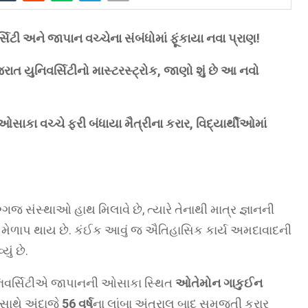
િટી અને જાપાન વચ્ચેના સંબંધોમાં ફૂંકાયા નવા પ્રાણ!
રાત યુનિવર્સિટીનો માસ્ટરસ્ટ્રોક, જાણો શું છે આ નવો
કા વચ્ચે ફરી બંધાયા મૈત્રીના કરાર, વિદ્યાર્થીઓમાં
્ગજ સંસ્થાઓ હાથ મિલાવે છે, ત્યારે તેનાથી માત્ર જ્ઞાનની
ેળાપ થાય છે. કંઈક આવું જ ઐતિહાસિક કાર્ય અમદાવાદની
ું છે.
ુનિવર્સિટીએ જાપાનની ઓસાકા સ્થિત
ઓતેમોન ગાકુઈન
સાથે અંદાજે
56 વર્ષ
ના લાંબા અંતરાલ બાદ સમજૂતી કરાર