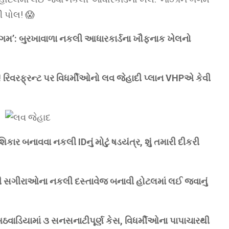
ી પોલ! 😱
બેગમ’: બુરખાવાળા નકલી આધારકાર્ડના ખૌફનાક ખેલનો
! રિવરફ્રન્ટ પર વિધર્મીઓનો લવ જેહાદી પ્લાન VHPએ કેવી
 બનાવવા નકલી IDનું મોટું ષડયંત્ર, શું તમારી દીકરી
 સગીરાઓના નકલી દસ્તાવેજ બનાવી હોટલમાં લઈ જવાનું
ાડિયામાં ૩ સનસનાટીપૂર્ણ કેસ, વિધર્મીઓના પાપાચારથી