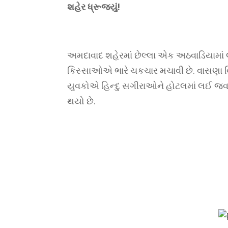
શહેર ધ્રૂજ્યું!
અમદાવાદ શહેરમાં છેલ્લા એક અઠવાડિયામાં
કિસ્સાઓએ ભારે ચકચાર મચાવી છે. વાસણા વ
યુવકોએ હિન્દુ સગીરાઓને હોટલમાં લઈ જવા મ
થયો છે.