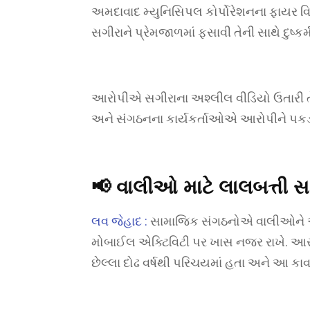
અમદાવાદ મ્યુનિસિપલ કોર્પોરેશનના ફાયર વિભ
સગીરાને પ્રેમજાળમાં ફસાવી તેની સાથે દુષ્કર્મ
આરોપીએ સગીરાના અશ્લીલ વીડિયો ઉતારી તેને 
અને સંગઠનના કાર્યકર્તાઓએ આરોપીને પકડીન
📢
વાલીઓ માટે લાલબત્તી સ
લવ જેહાદ :
સામાજિક સંગઠનોએ વાલીઓને અપ
મોબાઈલ એક્ટિવિટી પર ખાસ નજર રાખે. આર
છેલ્લા દોઢ વર્ષથી પરિચયમાં હતા અને આ કાવતર