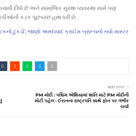
 દીધો છે અને સામાજિક સુરક્ષા વ્યવસ્થા સામે પણ
રોપીઓની કડક પૂછપરછ હાથ ધરી છે.
્ટિકનો ટુકડો’, જાણો અમદાવાદ ક્રાઈમ બ્રાન્ચનો નવો માસ્ટર
NEXT POST
PM મોદી : પશ્ચિમ એશિયામાં શાંતિ માટે PM મોદીની
ં
મોટી પહેલ : ઈરાનના રાષ્ટ્રપતિ સાથે ફોન પર ગંભીર
ચર્ચા