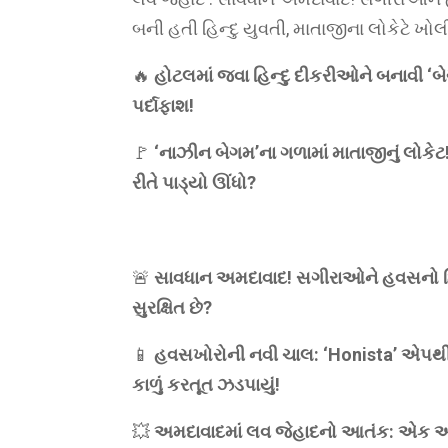
બની હતી હિન્દુ યુવતી, માતાજીના લોકેટે ખોલ
🔥
હોટલમાં જવા હિન્દુ દીકરીઓને બનાવી ‘
પર્દાફાશ!
🚩
‘નાઝીન બેગમ’ના ગળામાં માતાજીનું લોકેટ
રીતે પાડ્યો ઊંધો?
🚨
સાવધાન અમદાવાદ! સગીરાઓને હવસનો શિકાર
સુરક્ષિત છે?
📱
હવસખોરોની નવી ચાલ: ‘Honista’ એપથી
કાળું કરતૂત ઝડપાયું!
💥
અમદાવાદમાં લવ જેહાદનો આતંક: એક અઠવ