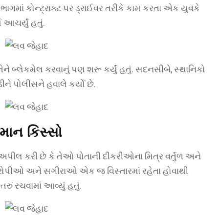
ાગમાં કોન્ટ્રાક્ટ પર ડ્રાઈવર તરીકે કામ કરતા એક યુવકે
 આચર્યું હતું.
બ્લેકમેલ કરવાનું પણ શરૂ કર્યું હતું. સદનસીબે, સ્થાનિકો
ે પોલીસને હવાલે કર્યો છે.
માન કિસ્સો
ીલ કરી છે કે તેઓ પોતાની દીકરીઓના મિત્ર વર્તુળ અને
ોપીઓ અને સગીરાઓ એક જ વિસ્તારમાં રહેતા હોવાથી
ું રચવામાં આવ્યું હતું.