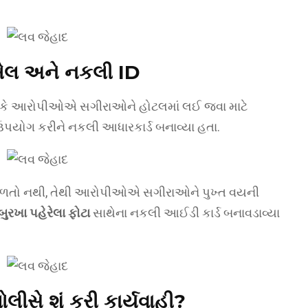
 ખેલ અને નકલી ID
 છે કે આરોપીઓએ સગીરાઓને હોટલમાં લઈ જવા માટે
 ઉપયોગ કરીને નકલી આધારકાર્ડ બનાવ્યા હતા.
ેશ મળતો નથી, તેથી આરોપીઓએ સગીરાઓને પુખ્ત વયની
બુરખા પહેરેલા ફોટા
સાથેના નકલી આઈડી કાર્ડ બનાવડાવ્યા
ીસે શું કરી કાર્યવાહી?