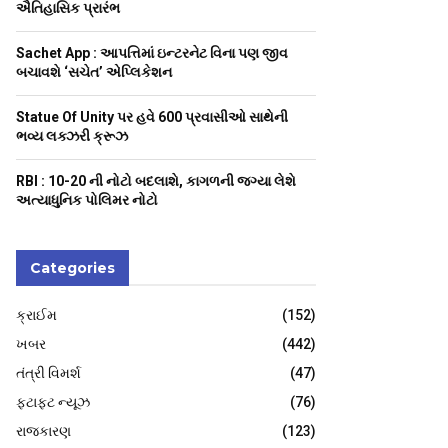
H
ઐતિહાસિક પ્રારંભ
Sachet App : આપત્તિમાં ઇન્ટરનેટ વિના પણ જીવ
બચાવશે ‘સચેત’ એપ્લિકેશન
Statue Of Unity પર હવે 600 પ્રવાસીઓ સાથેની
ભવ્ય લક્ઝરી ક્રૂઝ
RBI : ₹10-20 ની નોટો બદલાશે, કાગળની જગ્યા લેશે
અત્યાધુનિક પોલિમર નોટો
Categories
ક્રાઈમ
(152)
ખબર
(442)
તંત્રી વિમર્શ
(47)
ફટાફટ ન્યૂઝ
(76)
રાજકારણ
(123)