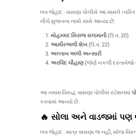
લવ જેહાદ : વાસણા પોલીસે આ મામલે ત્વરિત 
નીચે મુજબના નામો સામે આવ્યા છે:
મોહમ્મદ સિરાજ સલમાની
(ઉં.વ. 20)
આમીરઅલી શેખ
(ઉં.વ. 22)
અલ્તાબ અલી અન્સારી
અરવિંદ ચૌહાણ
(જેણે નકલી દસ્તાવેજો 
આ તમામ વિરુદ્ધ વાસણા પોલીસ સ્ટેશનમાં
પ
કરવામાં આવ્યો છે.
🔥
સોલા અને વાડજમાં પણ 
લવ જેહાદ : માત્ર વાસણા જ નહીં, સોલા વિ