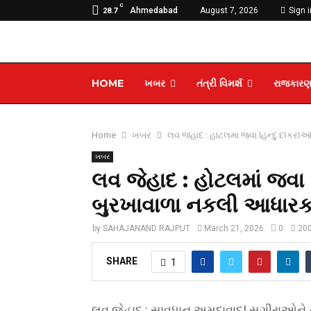
C
Ahmedabad
August 7, 2026
Sign i
28.7
HOME
ખબર
તંત્રી વિમર્શ
રાજકાર
Home
ખબર
લવ જેહાદ : હોટલમાં જવા હિન્દુ દીકરી
ખબર
લવ જેહાદ : હોટલમાં જવા 
બુરખાવાળા નકલી આધારકાર
by
SAHAJANAND RAJPUT
March 21, 2026
0
20
SHARE
1
લવ જેહાદ : સાવધાન અમદાવાદ! સગીરાઓને 