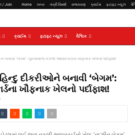
n / Join
Home
ખબર
તંત્રી વિમર્શ
રાજકારણ
ક્રાઈમ
ફટાફટ ન્યૂઝ
વૈશ
ણ
ક્રાઈમ
ફટાફટ ન્યૂઝ
વૈશ્વિક
ઓને બનાવી ‘બેગમ’: બુરખાવાળા નકલી આધારકાર્ડના ખૌફનાક ખેલનો પર્દાફાશ!
હિન્દુ દીકરીઓને બનાવી ‘બેગમ’:
્ડના ખૌફનાક ખેલનો પર્દાફાશ!
0
હોટલમાં લઈ જવા નકલી આધારકાર્ડનો ખેલ: ‘નાઝીન બેગમ’