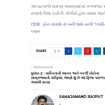
આ ઘટનાએ સમગ્ર અમદાવાદમાં ખળભળાટ મચાવી
સવાલો ઉભા કર્યા છે. પોલીસે હાલ તમામ આ
CEIR : ફોન ચોરાશે તો બની જશે ખાલી ‘પ્લાસ
પ્લાન
SHARE
1
PREVIOUS POST
ધુરંધર-2 : પાકિસ્તાની આતંક અને નકલી નોટોના
સામ્રાજ્યનો પર્દાફાશ, જાણો શું છે આ ફિલ્મ પાછળનુ
અસલી સત્ય!
SAHAJANAND RAJPUT