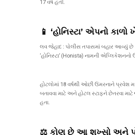
17 વર્ષ હતી.
📱
‘હોનિસ્ટા’ એપનો કાળો
લવ જેહાદ : પોલીસ તપાસમાં બહાર આવ્યું
‘હોનિસ્ટા’ (Honista) નામની એપ્લિકેશનનો
હોટલોમાં 18 વર્ષથી ઓછી ઉંમરનાને પ્રવ
બતાવવા માટે અને હોટલ સ્ટાફને છેતરવા માટે
હતા.
⚖️
કોણ છે આ શખ્સો અને પોલ