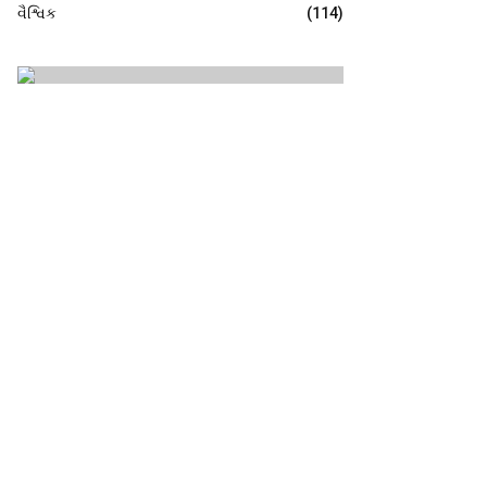
વૈશ્વિક
(114)