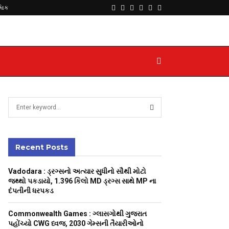
Facebook
Twitter
Instagram
Youtube
Telegram
Whatsapp
્વિક
S
e
a
S
r
c
Recent Posts
E
h
f
A
Vadodara : ડ્રગ્સનો અત્યાર સુધીનો સૌથી મોટો
o
જથ્થો પકડાયો, 1.396 કિલો MD ડ્રગ્સ સાથે MP ના
r
R
દંપતીની ધરપકડ
:
C
Commonwealth Games : ગ્લાસગોથી ગુજરાત
પહોંચ્યો CWG ધ્વજ, 2030 ગેમ્સની તૈયારીઓનો