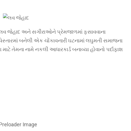
 લવ જેહાદ અને સગીરાઓને પ્રેમજાળમાં ફસાવવાના
િસ્તારમાં બનેલી એક ચોંકાવનારી ઘટનામાં લઘુમતી સમાજના
ાટે તેમના નામે નકલી આધારકાર્ડ બનાવ્યા હોવાનો પર્દાફાશ