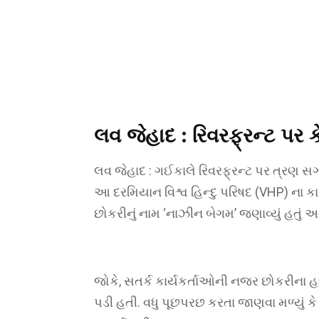
લવ જેહાદ :
રિવરફ્રન્ટ પર કે
લવ જેહાદ : ગઈકાલે રિવરફ્રન્ટ પર ત્રણ સ
આ દરમિયાન વિશ્વ હિન્દુ પરિષદ (VHP) ના કાર
છોકરીનું નામ ‘નાઝીન બેગમ’ જણાવ્યું હતું અને
જોકે, સતર્ક કાર્યકર્તાઓની નજર છોકરીના હા
પડી હતી. વધુ પૂછપરછ કરતા જાણવા મળ્યું ક