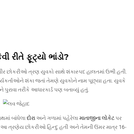
વી રીતે ફૂટ્યો ભાંડો?
ગીર છોકરીઓ ત્રણ યુવકો સાથે શંકાસ્પદ હાલતમાં ઉભી હતી.
્યકર્તાઓને શંકા જતાં તેમણે યુવકોને નામ પૂછ્યા હતા. યુવકે
 પુરાવા તરીકે આધારકાર્ડ પણ બતાવ્યું હતું.
થમાં બાંધેલા
દોરા
અને ગળામાં પહેરેલા
માતાજીના લોકેટ
પર
ે આ ત્રણેય છોકરીઓ હિન્દુ હતી અને તેમની ઉંમર માત્ર 16-