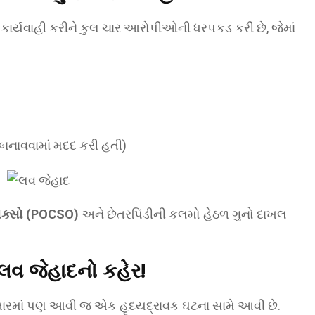
કાર્યવાહી કરીને કુલ ચાર આરોપીઓની ધરપકડ કરી છે, જેમાં
બનાવવામાં મદદ કરી હતી)
ોક્સો (POCSO)
અને છેતરપિંડીની કલમો હેઠળ ગુનો દાખલ
લવ જેહાદનો કહેર!
સ્તારમાં પણ આવી જ એક હૃદયદ્રાવક ઘટના સામે આવી છે.