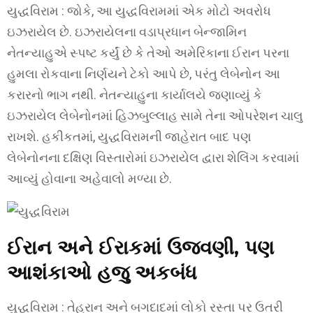
યુદ્ધવિરામ : જોકે, આ યુદ્ધવિરામમાં એક મોટો અવરોધ
ઇઝરાયેલ છે. ઇઝરાયેલના વડાપ્રધાન બેન્જામિન
નેતન્યાહુએ સ્પષ્ટ કર્યું છે કે તેઓ અમેરિકાના ઈરાન પરના
હુમલા રોકવાના નિર્ણયને ટેકો આપે છે, પરંતુ લેબેનોન આ
કરારનો ભાગ નથી. નેતન્યાહુના કાર્યાલયે જણાવ્યું કે
ઇઝરાયેલ લેબેનોનમાં હિઝબુલ્લાહ સામે તેના ઓપરેશન ચાલુ
રાખશે. હકીકતમાં, યુદ્ધવિરામની જાહેરાત બાદ પણ
લેબેનોનના દક્ષિણ વિસ્તારોમાં ઇઝરાયેલ દ્વારા શેલિંગ કરવામાં
આવ્યું હોવાના અહેવાલો મળ્યા છે.
ઈરાન અને ઈરાકમાં ઉજવણી, પણ
આશંકાઓ હજુ અકબંધ
યુદ્ધવિરામ : તેહરાન અને બગદાદમાં લોકો રસ્તા પર ઉતરી