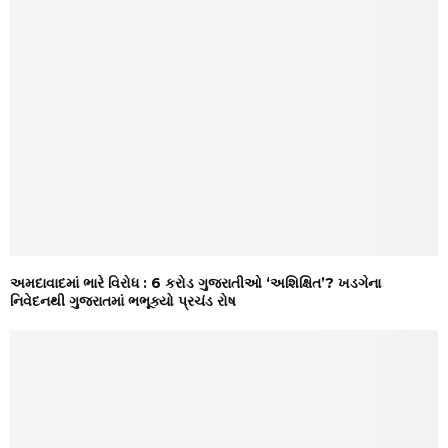
અમદાવાદમાં ભારે વિરોધ : 6 કરોડ ગુજરાતીઓ ‘અશિક્ષિત’? ખડગેના
નિવેદનથી ગુજરાતમાં ભભૂક્યો પ્રચંડ રોષ