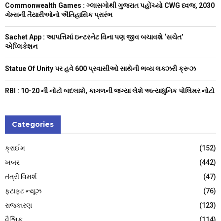
:
Commonwealth Games : ગ્લાસગોથી ગુજરાત પહોંચ્યો CWG ધ્વજ, 2030
C
ગેમ્સની તૈયારીઓનો ઐતિહાસિક પ્રારંભ
H
Sachet App : આપત્તિમાં ઇન્ટરનેટ વિના પણ જીવ બચાવશે ‘સચેત’
એપ્લિકેશન
Statue Of Unity પર હવે 600 પ્રવાસીઓ સાથેની ભવ્ય લક્ઝરી ક્રૂઝ
RBI : ₹10-20 ની નોટો બદલાશે, કાગળની જગ્યા લેશે અત્યાધુનિક પોલિમર નોટો
Categories
ક્રાઈમ
(152)
ખબર
(442)
તંત્રી વિમર્શ
(47)
ફટાફટ ન્યૂઝ
(76)
રાજકારણ
(123)
વૈશ્વિક
(114)