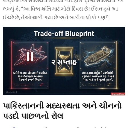
રાષ્ટ્રપતિએ સોશિયલ મીડિયા પ્લેટફોર્મ ‘ટ્રુથ સોશિયલ’ પર
લખ્યું કે, “આ વિશ્વ શાંતિ માટે મોટો દિવસ છે! ઈરાન હવે આ
ઈચ્છે છે, તેઓ થાકી ગયા છે અને બાકીના લોકો પણ!”.
પાકિસ્તાનની મધ્યસ્થતા અને ચીનનો
પડદો પાછળનો રોલ