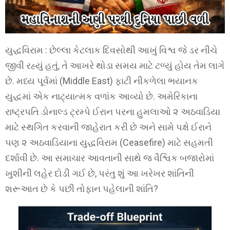
યુદ્ધવિરામ : છેલ્લા કેટલાક દિવસોથી આખું વિશ્વ જે ડર નીચે
જીવી રહ્યું હતું, તે આખરે થોડા સમય માટે ટળ્યું હોય તેમ લાગે
છે. મધ્ય પૂર્વમાં (Middle East) ફાટી નીકળેલા ભયાનક
યુદ્ધમાં એક નાટ્યાત્મક વળાંક આવ્યો છે. અમેરિકાના
રાષ્ટ્રપતિ ડોનાલ્ડ ટ્રમ્પે ઈરાન પરના હુમલાઓ ૨ અઠવાડિયા
માટે સ્થગિત કરવાની જાહેરાત કરી છે અને સામે પક્ષે ઈરાને
પણ ૨ અઠવાડિયાના યુદ્ધવિરામ (Ceasefire) માટે સહમતી
દર્શાવી છે. આ સમાચાર આવતાની સાથે જ વૈશ્વિક બજારોમાં
ખુશીની લહેર દોડી ગઈ છે, પરંતુ શું આ ખરેખર શાંતિની
શરૂઆત છે કે પછી તોફાન પહેલાની શાંતિ?