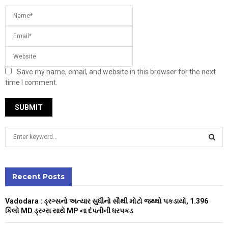
Save my name, email, and website in this browser for the next
time I comment.
S
e
a
S
r
c
Recent Posts
E
h
f
A
Vadodara : ડ્રગ્સનો અત્યાર સુધીનો સૌથી મોટો જથ્થો પકડાયો, 1.396
o
કિલો MD ડ્રગ્સ સાથે MP ના દંપતીની ધરપકડ
r
R