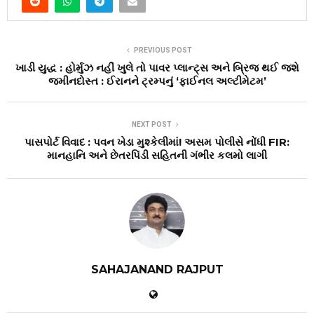
PREVIOUS POST
ખાડી યુદ્ધ : હોર્મુઝ નહીં ખુલે તો પાવર પ્લાન્ટ્સ અને બ્રિજ થઈ જશે
જમીનદોસ્ત : ઈરાનને ટ્રમ્પનું ‘ફાઈનલ અલ્ટીમેટમ’
NEXT POST
પાસપોર્ટ વિવાદ : પવન ખેડા મુશ્કેલીમાં! અસમ પોલીસે નોંધી FIR:
માનહાનિ અને છેતરપિંડી સહિતની ગંભીર કલમો લાગી
SAHAJANAND RAJPUT