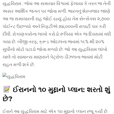
યુદ્ધવિરામ : જેવા આ સમાચાર વિશ્વમાં ફેલાયા કે તરત જ તેની
અસર આર્થિક જગત પર જોવા મળી. ભારતનું શેરબજાર જાણે
આ જ સમાચારની રાહ જોઈ રહ્યું હોય તેમ સેન્સેક્સ ૨,૭૦૦
પોઈન્ટ ઉછળ્યો અને નિફ્ટીએ ૨૪,૦૦૦ની સપાટી પાર કરી
દીધી. રોકાણકારોના લાખો કરોડો રૂપિયા એક જ દિવસમાં વધી
ગયા છે. બીજી તરફ, ક્રૂડ ઓઇલના ભાવમાં ૧૬% થી ૨૦%
સુધીનો મોટો ઘટાડો જોવા મળ્યો છે. જો આ યુદ્ધવિરામ લાંબો
ચાલે તો સામાન્ય માણસને પેટ્રોલ-ડીઝલના ભાવમાં મોટી
રાહત મળી શકે છે.
ઈરાનનો ૧૦ મુદ્દાનો પ્લાન: શરતો શું
છે?
ઈરાને આ યુદ્ધવિરામ માટે એક ૧૦ મુદ્દાનો પ્લાન રજૂ કર્યો છે.