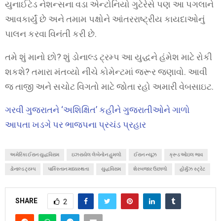
યુનાઈટેડ નેશન્સના વડા એન્ટોનિયો ગુટેરેસે પણ આ પગલાને
આવકાર્યું છે અને તમામ પક્ષોને આંતરરાષ્ટ્રીય કાયદાઓનું
પાલન કરવા વિનંતી કરી છે.
તમે શું માનો છો? શું ડોનાલ્ડ ટ્રમ્પ આ યુદ્ધને હંમેશ માટે રોકી
શકશે? તમારા મંતવ્યો નીચે કોમેન્ટમાં જરૂર જણાવો. આવી
જ તાજી અને સચોટ વિગતો માટે જોતા રહો અમારી વેબસાઇટ.
ગરવી ગુજરાતને ‘અશિક્ષિત’ કહીને ગુજરાતીઓને ગાળો
આપતા ખડગે પર ભાજપના પ્રચંડ પ્રહાર
અમેરિકા ઈરાન યુદ્ધવિરામ
ઇઝરાયેલ લેબેનોન હુમલો
ઈરાન ન્યૂઝ
ક્રૂડ ઓઇલ ભાવ
ડોનાલ્ડ ટ્રમ્પ
પાકિસ્તાન મધ્યસ્થતા
યુદ્ધવિરામ
શેરબજાર ઉછાળો
હોર્મુઝ સ્ટ્રેટ
SHARE
2