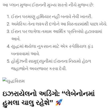
આ પ્લાન મુજબ ઈરાનની મુખ્ય શરતો નીચે મુજબ છે:
ઈરાન પરમાણુ હથિયાર નહીં બનાવે તેવી ખાતરી.
અમેરિકા તેના લશ્કરી દળોને આ વિસ્તારમાંથી પાછા ખેંચે.
ઈરાન પર લાગેલા તમામ આર્થિક પ્રતિબંધો હટાવવામાં
આવે.
યુદ્ધમાં થયેલા નુકસાન માટે એક સ્પેશિયલ ફંડ
બનાવવામાં આવે.
હોર્મુઝની સામુદ્રધુનીમાં ઈરાનના નિયમો હેઠળ
જહાજોને અવરજવર કરવા દેવી.
ઇઝરાયેલનો અડિંગો: “લેબેનોનમાં
હુમલા ચાલુ રહેશે”