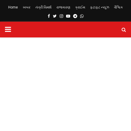
Home
ખબર
તંત્રી વિમર્શ
રાજકારણ
ક્રાઈમ
ફટાફટ ન્યૂઝ
વૈશ્વિક
Facebook
Twitter
Instagram
Youtube
Telegram
Whatsapp
PRIMARY
MENU