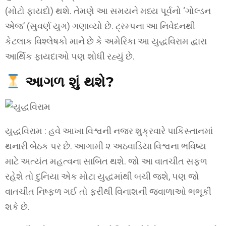
(મોટો ફાયદો) થશે. તેમણે આ સમયને મધ્ય પૂર્વનો ‘ગોલ્ડન
એજ’ (સુવર્ણ યુગ) ગણાવ્યો છે. ટ્રમ્પના આ નિવેદનથી
કેટલાક વિશ્લેષકો માને છે કે અમેરિકા આ યુદ્ધવિરામ દ્વારા
આર્થિક ફાયદાઓ પણ શોધી રહ્યું છે.
આગળ શું થશે?
યુદ્ધવિરામ : હવે આખા વિશ્વની નજર શુક્રવારે પાકિસ્તાનમાં
થનારી બેઠક પર છે. આગામી ૨ અઠવાડિયા વિશ્વના ભવિષ્ય
માટે અત્યંત મહત્વના સાબિત થશે. જો આ વાતચીત સફળ
રહેશે તો દુનિયા એક મોટા યુદ્ધમાંથી બચી જશે, પણ જો
વાતચીત નિષ્ફળ ગઈ તો ફરીથી વિનાશની જ્વાળાઓ ભભૂકી
શકે છે.