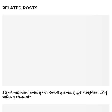
RELATED POSTS
50 વર્ષ બાદ ભારત ‘ડાબેરી મુક્ત’: કેરળની હાર બાદ શું હવે કોમ્યુનિસ્ટ પાર્ટીનું
અસ્તિત્વ જોખમમાં?