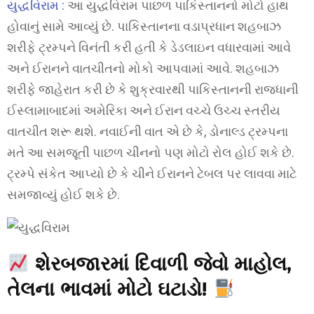
યુદ્ધવિરામ :
આ યુદ્ધવિરામ પાછળ પાકિસ્તાનનો મોટો હાથ
હોવાનું સામે આવ્યું છે. પાકિસ્તાનના વડાપ્રધાન શહબાઝ
શરીફે ટ્રમ્પને વિનંતી કરી હતી કે ડેડલાઇન વધારવામાં આવે
અને ઈરાનને વાતચીતનો મોકો આપવામાં આવે. શહબાઝ
શરીફે જાહેરાત કરી છે કે શુક્રવારથી પાકિસ્તાનની રાજધાની
ઈસ્લામાબાદમાં અમેરિકા અને ઈરાન વચ્ચે ઉચ્ચ સ્તરીય
વાતચીત શરૂ થશે. નવાઈની વાત એ છે કે, ડોનાલ્ડ ટ્રમ્પના
મતે આ સમજૂતી પાછળ ચીનનો પણ મોટો રોલ હોઈ શકે છે.
ટ્રમ્પે સંકેત આપ્યો છે કે ચીને ઈરાનને ટેબલ પર લાવવા માટે
સમજાવ્યું હોઈ શકે છે.
શેરબજારમાં દિવાળી જેવો માહોલ,
તેલના ભાવમાં મોટો ઘટાડો!