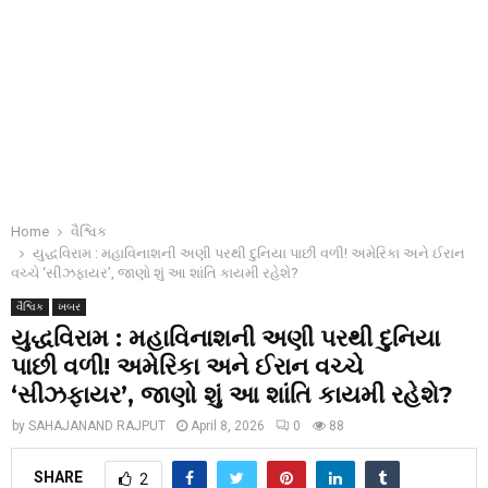
Home
વૈશ્વિક
યુદ્ધવિરામ : મહાવિનાશની અણી પરથી દુનિયા પાછી વળી! અમેરિકા અને ઈરાન
વચ્ચે ‘સીઝફાયર’, જાણો શું આ શાંતિ કાયમી રહેશે?
વૈશ્વિક
ખબર
યુદ્ધવિરામ : મહાવિનાશની અણી પરથી દુનિયા
પાછી વળી! અમેરિકા અને ઈરાન વચ્ચે
‘સીઝફાયર’, જાણો શું આ શાંતિ કાયમી રહેશે?
by
SAHAJANAND RAJPUT
April 8, 2026
0
88
SHARE
2