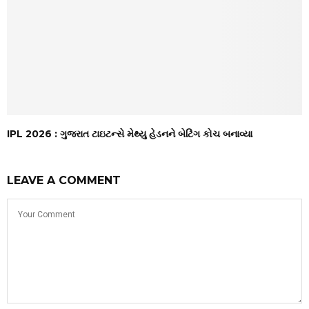
IPL 2026 : ગુજરાત ટાઇટન્સે મેથ્યુ હેડનને બેટિંગ કોચ બનાવ્યા
LEAVE A COMMENT