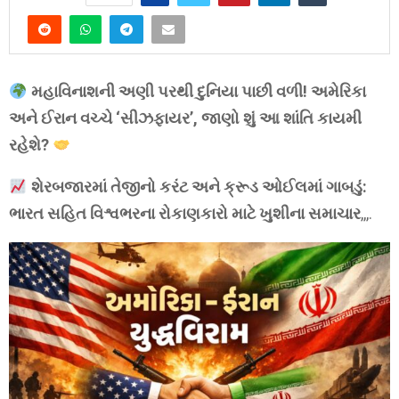
મહાવિનાશની અણી પરથી દુનિયા પાછી વળી! અમેરિકા
અને ઈરાન વચ્ચે ‘સીઝફાયર’, જાણો શું આ શાંતિ કાયમી
રહેશે?
શેરબજારમાં તેજીનો કરંટ અને ક્રૂડ ઓઈલમાં ગાબડું:
ભારત સહિત વિશ્વભરના રોકાણકારો માટે ખુશીના સમાચાર
,,,.