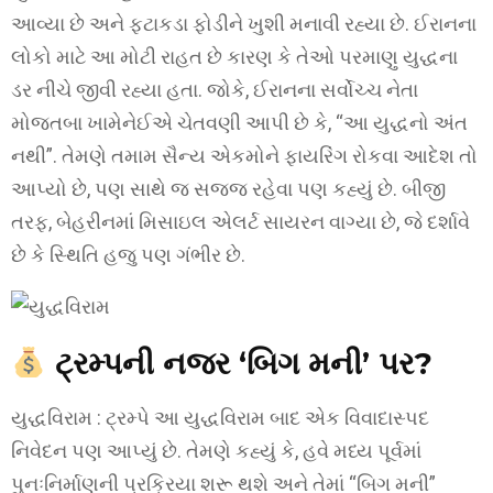
આવ્યા છે અને ફટાકડા ફોડીને ખુશી મનાવી રહ્યા છે. ઈરાનના
લોકો માટે આ મોટી રાહત છે કારણ કે તેઓ પરમાણુ યુદ્ધના
ડર નીચે જીવી રહ્યા હતા. જોકે, ઈરાનના સર્વોચ્ચ નેતા
મોજતબા ખામેનેઈએ ચેતવણી આપી છે કે, “આ યુદ્ધનો અંત
નથી”. તેમણે તમામ સૈન્ય એકમોને ફાયરિંગ રોકવા આદેશ તો
આપ્યો છે, પણ સાથે જ સજ્જ રહેવા પણ કહ્યું છે. બીજી
તરફ, બેહરીનમાં મિસાઇલ એલર્ટ સાયરન વાગ્યા છે, જે દર્શાવે
છે કે સ્થિતિ હજુ પણ ગંભીર છે.
ટ્રમ્પની નજર ‘બિગ મની’ પર?
યુદ્ધવિરામ : ટ્રમ્પે આ યુદ્ધવિરામ બાદ એક વિવાદાસ્પદ
નિવેદન પણ આપ્યું છે. તેમણે કહ્યું કે, હવે મધ્ય પૂર્વમાં
પુનઃનિર્માણની પ્રક્રિયા શરૂ થશે અને તેમાં “બિગ મની”