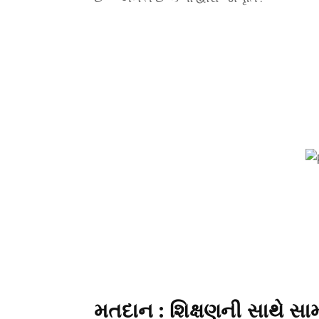
મતદાન : શિક્ષણની સાથે સા