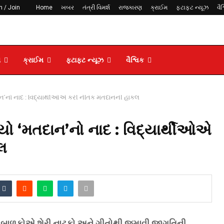
n / Join
Home
ખબર
તંત્રી વિમર્શ
રાજકારણ
ક્રાઈમ
ફટાફટ ન્યૂઝ
વૈશ
ણ
ક્રાઈમ
ફટાફટ ન્યૂઝ
વૈશ્વિક
ાન’નો નાદ : વિદ્યાર્થીઓએ કરી નૈતિક મતદાનની હાકલ
યો ‘મતદાન’નો નાદ : વિદ્યાર્થીઓએ
લ
: બાળકોએ શેરી નાટકો અને ગીતોથી જમાવી જાગૃતિની