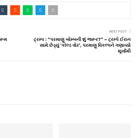
NEXT POST
 રૂમ
ટ્રમ્પ : “પરમાણુ બોમ્બની શું જરૂર?” – ટ્રમ્પે ઈરાન
સામે છેડ્યું ‘કોલ્ડ વોર’, પરમાણુ વિકલ્પને ગણાવ્યો
મૂર્ખામી