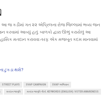
️
. આ જ કડીમાં ગત ૨૨ એપ્રિલના રોજ જિલ્લામાં ભવ્ય જન
રવામાં આવ્યું હતું. બાળકો દ્વારા ઊભું કરાયેલું આ
તિહાસિક મતદાન કરાવવા તરફ એક મજબૂત કદમ માનવામાં
 ના ટુકડા થશે?
STREET PLAYS
SVAP CAMPAIGN
SVAP અભિયાન
ન
મતદાન જાગૃતિ
મતદાર જાગૃતિ ગીતો. KEYWORDS (ENGLISH): VOTER AWARENESS