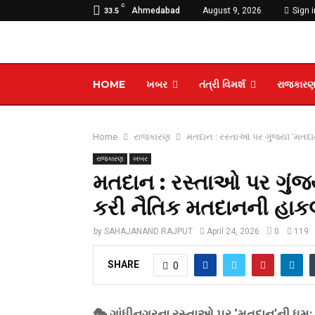
C
Ahmedabad
August 9, 2026
Sign i
33.5
HOME
ખબર
તંત્રી વિમર્શ
રાજકાર
Home
રાજકારણ
મતદાન : રસ્તાઓ પર ગુંજ્યો ‘મતદ
રાજકારણ
ખબર
મતદાન : રસ્તાઓ પર ગુંજ્
કરી નૈતિક મતદાનની હાક
by
SAHAJANAND RAJPUT
April 24, 2026
0
119
SHARE
0
🎭 ગાંધીનગરના રસ્તાઓ પર ‘મતદાન’ની ધૂમ