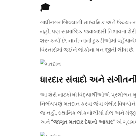
🎓
ગાંધીનગર જિલ્લાની માધ્યમિક અને ઉચ્ચત્તર
નહીં, પણ સામાજિક જવાબદારી નિભાવતા શેરી
શરૂ કર્યો છે. નાની-નાની ટુકડીઓમાં વહે
વિસ્તારોમાં જઈને લોકોના મન જીતી લીધા છે.
ધારદાર સંવાદો અને સંગીતન
આ શેરી નાટકોમાં વિદ્યાર્થીઓએ પ્રલોભન મ
નિર્ભયપણે મતદાન કરવા જેવા ગંભીર વિષયોને અ
જ નહીં, સ્થાનિક લોકબોલીમાં ઢોલ અને મંજીર
અને
“જાગૃત મતદાર દેશનો આધાર”
એ ગ્રામજન