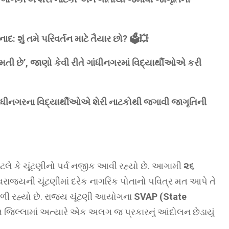
: શું તમે પરિવર્તન માટે તૈયાર છો? 🗳️💥
ી છે’, જાણો કેવી રીતે ગાંધીનગરમાં વિદ્યાર્થીઓએ કરી
ંધીનગરના વિદ્યાર્થીઓએ શેરી નાટકોથી જગાવી જાગૃતિની
ે કે ચૂંટણીનો પર્વ નજીક આવી રહ્યો છે. આગામી
૨૬
રાજ્યની ચૂંટણીમાં દરેક નાગરિક પોતાનો પવિત્ર મત આપે તે
 મળી રહ્યો છે. રાજ્ય ચૂંટણી આયોગના
SVAP (State
ત જિલ્લામાં અત્યારે એક અલગ જ પ્રકારનું આંદોલન છેડાયું