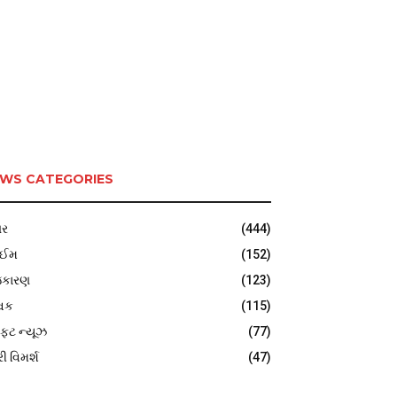
WS CATEGORIES
ર
(444)
ાઈમ
(152)
જકારણ
(123)
વિક
(115)
ફટ ન્યૂઝ
(77)
રી વિમર્શ
(47)