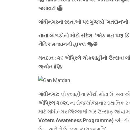
જમાવટ! 🗳️
ગાંધીનગરના રસ્તાઓ પર ગુંજ્યો ‘મતદાન’નો નાદ
નાના બાળકોનો મોટો સંદેશ: ‘એક મત પણ કિંમત
નૈતિક મતદાનની હાકલ 🎭🥁
મતદાન : ૨૬ એપ્રિલે લોકશાહીનો ઉત્સવ! ગા
જ્યોત 🕯️🚀
ગાંધીનગર:
લોકશાહીના સૌથી મોટા ઉત્સવ એટલ
એપ્રિલ ૨૦૨૬
ના રોજ યોજાનાર સ્થાનિક સ્વ
માટે ગાંધીનગર જિલ્લામાં ભારે ઉત્સાહ જોવા
Voters Awareness Programme)
અંતર્ગ
છે – અને તે છે ‘કળા દ્વારા જાગૃતિ’.