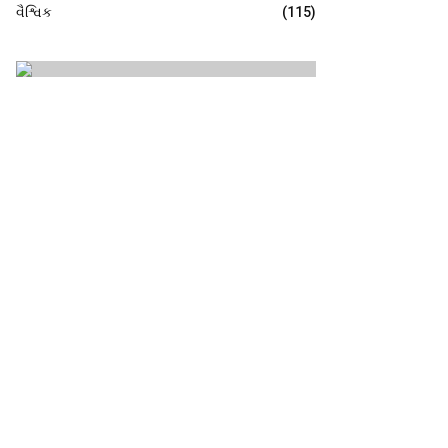
વૈશ્વિક
(115)