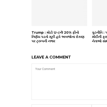
Trump : મોટો U-ટર્ન! 20% ફીનો
કૂટનીતિ : 
નિર્ણય પડતો મૂકી હવે અબજોના રોકાણ
મોદીની ફ્
પર ટ્રમ્પની નજર
નેતાઓ સાથ
LEAVE A COMMENT