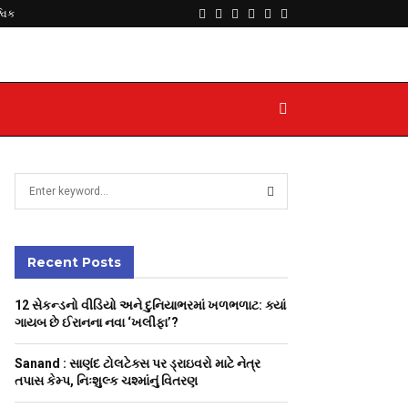
Facebook
Twitter
Instagram
Youtube
Telegram
Whatsapp
્વિક
S
e
a
S
r
c
Recent Posts
E
h
f
A
12 સેકન્ડનો વીડિયો અને દુનિયાભરમાં ખળભળાટ: ક્યાં
o
ગાયબ છે ઈરાનના નવા ‘ખલીફા’?
r
R
:
Sanand : સાણંદ ટોલટેક્સ પર ડ્રાઇવરો માટે નેત્ર
C
તપાસ કેમ્પ, નિઃશુલ્ક ચશ્માંનું વિતરણ