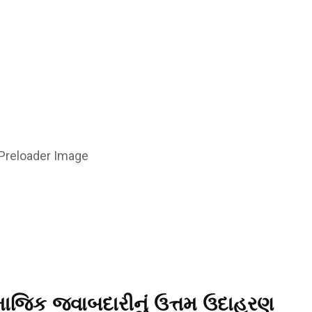
માજિક જવાબદારીનું ઉત્તમ ઉદાહરણ