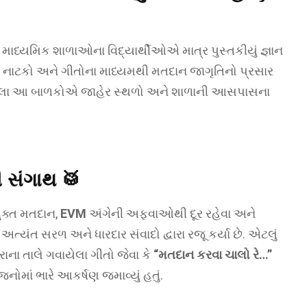
 માધ્યમિક શાળાઓના વિદ્યાર્થીઓએ માત્ર પુસ્તકીયું જ્ઞાન
 નાટકો અને ગીતોના માધ્યમથી મતદાન જાગૃતિનો પ્રસાર
ંચાયેલા આ બાળકોએ જાહેર સ્થળો અને શાળાની આસપાસના
ી સંગાથ
🥁
ુક્ત મતદાન,
EVM
અંગેની અફવાઓથી દૂર રહેવા અને
ત્યંત સરળ અને ધારદાર સંવાદો દ્વારા રજૂ કર્યા છે. એટલું
ાના તાલે ગવાયેલા ગીતો જેવા કે
“મતદાન કરવા ચાલો રે…”
ોમાં ભારે આકર્ષણ જમાવ્યું હતું.