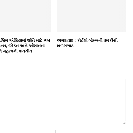
પશ્ચિમ એશિયામાં શાંતિ માટે PM
અમદાવાદ : કોર્ટમાં બોમ્બની ધમકીથી
રાન્સ, જોર્ડન અને ઓમાનના
ખળભળાટ
ે મહત્વની વાતચીત