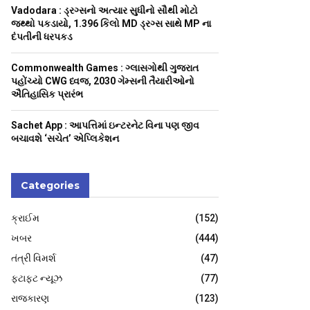
H
Vadodara : ડ્રગ્સનો અત્યાર સુધીનો સૌથી મોટો
જથ્થો પકડાયો, 1.396 કિલો MD ડ્રગ્સ સાથે MP ના
દંપતીની ધરપકડ
Commonwealth Games : ગ્લાસગોથી ગુજરાત
પહોંચ્યો CWG ધ્વજ, 2030 ગેમ્સની તૈયારીઓનો
ઐતિહાસિક પ્રારંભ
Sachet App : આપત્તિમાં ઇન્ટરનેટ વિના પણ જીવ
બચાવશે ‘સચેત’ એપ્લિકેશન
Categories
ક્રાઈમ
(152)
ખબર
(444)
તંત્રી વિમર્શ
(47)
ફટાફટ ન્યૂઝ
(77)
રાજકારણ
(123)