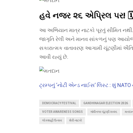
હવે નજર ૨૬ એપ્રિલ પર!
🗓
આ અભિયાન માત્ર નાટકો પૂરતું સીમિત નથી
જાગૃતિ રેલી અને માનવ સાંકળનું પણ આયોજન ક
સકારાત્મક વાતાવરણ આગામી ચૂંટણીમાં ઐ
આવી રહ્યું છે.
ટ્રમ્પનું ‘નોટી એન્ડ નાઈસ’ લિસ્ટ : શું NATO
DEMOCRACY FESTIVAL
GANDHINAGAR ELECTION 2026
VOTER AWARENESS SONGS
ગાંધીનગર ચૂંટણી ૨૦૨૬
મતદા
લોકશાહી ઉત્સવ
શેરી નાટકો