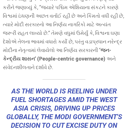
કરીને જણાવ્યું કે, “જ્યારે પશ્ચિમ એશિયાના સંકટને કારણે
વિશ્વમાં ઇંધણની અછત વર્તાઈ રહી છે અને કિંમતો વધી રહી છે,
ત્યારે મોદી સરકારનો આ નિર્ણય નાગરિકો માટે અત્યંત
જરૂરી રાહત લાવ્યો છે.” તેમણે વધુમાં ઉમેર્યું કે, વિશ્વના ઘણા
દેશોએ તેલના ભાવમાં વધારો કર્યો છે, પરંતુ વડાપ્રધાન નરેન્દ્ર
મોદીના નેતૃત્વમાં લેવાયેલો આ નિર્ણય સરકારની
‘જન-
કેન્દ્રીય શાસન’ (People-centric governance)
અને
સંવેદનશીલતાને દર્શાવે છે.
AS THE WORLD IS REELING UNDER
FUEL SHORTAGES AMID THE WEST
ASIA CRISIS, DRIVING UP PRICES
GLOBALLY, THE MODI GOVERNMENT'S
DECISION TO CUT EXCISE DUTY ON