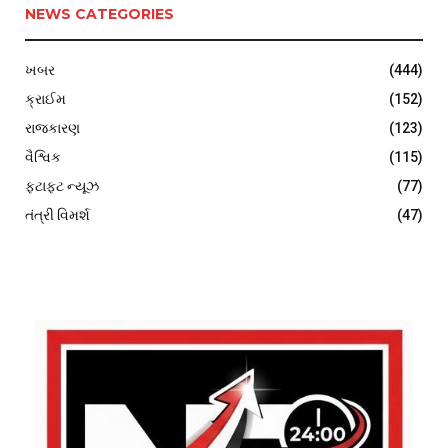
NEWS CATEGORIES
ખબર
(444)
ક્રાઈમ
(152)
રાજકારણ
(123)
વૈશ્વિક
(115)
ફટાફટ ન્યૂઝ
(77)
તંત્રી વિમર્શ
(47)