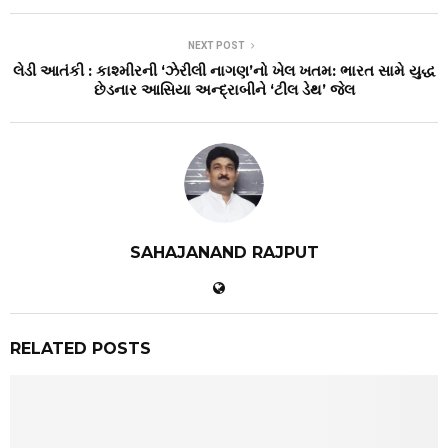
NEXT POST
લેડી આતંકી : કાશ્મીરની ‘ઝેરીલી નાગણ’નો ખેલ ખતમ: ભારત સામે યુદ્ધ
છેડનાર આસિયા અન્દ્રાબીને ‘ટીલ ડેથ’ જેલ
SAHAJANAND RAJPUT
RELATED POSTS