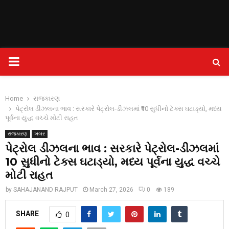
PRIMARY
MENU
Home
રાજકારણ
પેટ્રોલ ડીઝલના ભાવ : સરકારે પેટ્રોલ-ડીઝલમાં ₹10 સુધીનો ટેક્સ ઘટાડ્યો, મધ્ય
પૂર્વના યુદ્ધ વચ્ચે મોટી રાહત
રાજકારણ
ખબર
પેટ્રોલ ડીઝલના ભાવ : સરકારે પેટ્રોલ-ડીઝલમાં
₹10 સુધીનો ટેક્સ ઘટાડ્યો, મધ્ય પૂર્વના યુદ્ધ વચ્ચે
મોટી રાહત
by
SAHAJANAND RAJPUT
March 27, 2026
0
189
SHARE
0