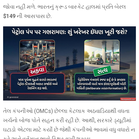
જોવા નહીં મળે. ભારતનું ક્રૂડ બાસ્કેટ હાલમાં પ્રતિ બેરલ
$149
ની આસપાસ છે.
તેલ કંપનીઓ (OMCs) છેલ્લા કેટલાક અઠવાડિયાથી વધતા
ખર્ચનો બોજ પોતે સહન કરી રહી છે. આથી, સરકારે ડ્યૂટીમાં
ઘટાડો એટલા માટે કર્યો છે જેથી કંપનીઓ ભાવમાં વધુ વધારો ન
કરે અને વર્તમાન ભાવો સ્થિર રાખી શકાય.