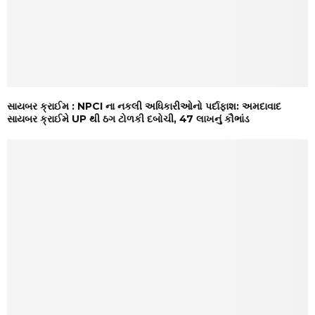
સાયબર ક્રાઈમ : NPCI ના નકલી અધિકારીઓનો પર્દાફાશ: અમદાવાદ
સાયબર ક્રાઈમે UP થી ઠગ ટોળકી દબોચી, ₹47 લાખનું કૌભાંડ