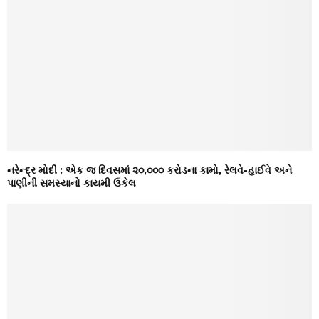
નરેન્દ્ર મોદી : એક જ દિવસમાં ૨૦,૦૦૦ કરોડના કામો, રેલવે-હાઈવે અને
પાણીની સમસ્યાનો કાયમી ઉકેલ