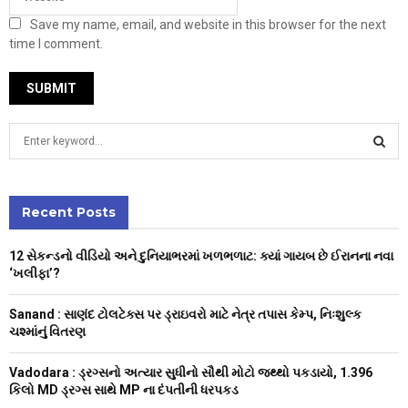
Save my name, email, and website in this browser for the next
time I comment.
S
e
a
S
r
c
Recent Posts
E
h
f
A
12 સેકન્ડનો વીડિયો અને દુનિયાભરમાં ખળભળાટ: ક્યાં ગાયબ છે ઈરાનના નવા
o
‘ખલીફા’?
r
R
:
Sanand : સાણંદ ટોલટેક્સ પર ડ્રાઇવરો માટે નેત્ર તપાસ કેમ્પ, નિઃશુલ્ક
C
ચશ્માંનું વિતરણ
H
Vadodara : ડ્રગ્સનો અત્યાર સુધીનો સૌથી મોટો જથ્થો પકડાયો, 1.396
કિલો MD ડ્રગ્સ સાથે MP ના દંપતીની ધરપકડ