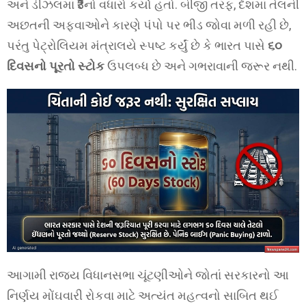
અને ડીઝલમાં ₹3નો વધારો કર્યો હતો. બીજી તરફ, દેશમાં તેલની
અછતની અફવાઓને કારણે પંપો પર ભીડ જોવા મળી રહી છે,
પરંતુ પેટ્રોલિયમ મંત્રાલયે સ્પષ્ટ કર્યું છે કે ભારત પાસે
૬૦
દિવસનો પૂરતો સ્ટોક
ઉપલબ્ધ છે અને ગભરાવાની જરૂર નથી.
આગામી રાજ્ય વિધાનસભા ચૂંટણીઓને જોતાં સરકારનો આ
નિર્ણય મોંઘવારી રોકવા માટે અત્યંત મહત્વનો સાબિત થઈ