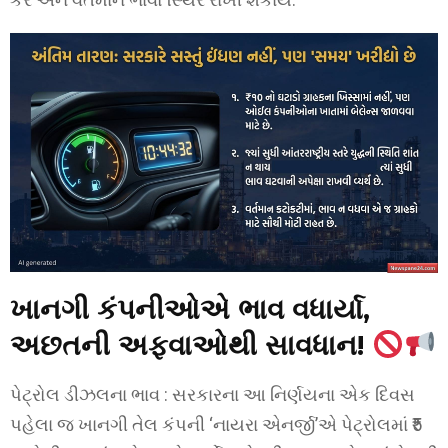
ખાનગી કંપનીઓએ ભાવ વધાર્યા,
અછતની અફવાઓથી સાવધાન!
પેટ્રોલ ડીઝલના ભાવ : સરકારના આ નિર્ણયના એક દિવસ
પહેલા જ ખાનગી તેલ કંપની ‘નાયરા એનર્જી’એ પેટ્રોલમાં ₹5