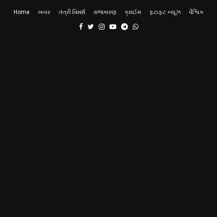
Home
ખબર
તંત્રી વિમર્શ
રાજકારણ
ક્રાઈમ
ફટાફટ ન્યૂઝ
વૈશ્વિક
Facebook
Twitter
Instagram
Youtube
Telegram
Whatsapp