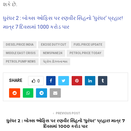
શકે છે.
ધુરંધર 2 : બોક્સ ઓફિસ પર રણવીર સિંહનો ‘ધુરંધર’ પ્રહાર!
માત્ર 7 દિવસમાં 1000 કરોડ પાર
DIESEL PRICE INDIA
EXCISE DUTY CUT
FUEL PRICE UPDATE
MIDDLE EAST CRISIS
NEWSPANE24
PETROL PRICE TODAY
PETROL PUMP NEWS
પેટ્રોલ ડીઝલના ભાવ
SHARE
0
PREVIOUS POST
ધુરંધર 2 : બોક્સ ઓફિસ પર રણવીર સિંહનો ‘ધુરંધર’ પ્રહાર! માત્ર 7
દિવસમાં 1000 કરોડ પાર