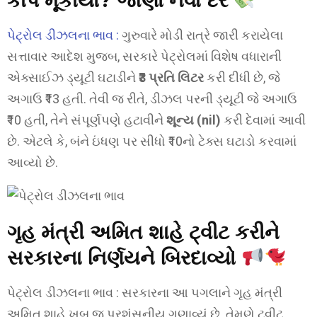
કાપ મૂકાયો? જાણો નવા દર
પેટ્રોલ ડીઝલના ભાવ :
ગુરુવારે મોડી રાત્રે જારી કરાયેલા
સત્તાવાર આદેશ મુજબ, સરકારે પેટ્રોલમાં વિશેષ વધારાની
એક્સાઈઝ ડ્યૂટી ઘટાડીને
₹3 પ્રતિ લિટર
કરી દીધી છે, જે
અગાઉ ₹13 હતી. તેવી જ રીતે, ડીઝલ પરની ડ્યૂટી જે અગાઉ
₹10 હતી, તેને સંપૂર્ણપણે હટાવીને
શૂન્ય (nil)
કરી દેવામાં આવી
છે. એટલે કે, બંને ઇંધણ પર સીધો ₹10નો ટેક્સ ઘટાડો કરવામાં
આવ્યો છે.
ગૃહ મંત્રી અમિત શાહે ટ્વીટ કરીને
સરકારના નિર્ણયને બિરદાવ્યો
પેટ્રોલ ડીઝલના ભાવ : સરકારના આ પગલાને ગૃહ મંત્રી
અમિત શાહે ખુબ જ પ્રશંસનીય ગણાવ્યું છે. તેમણે ટ્વીટ