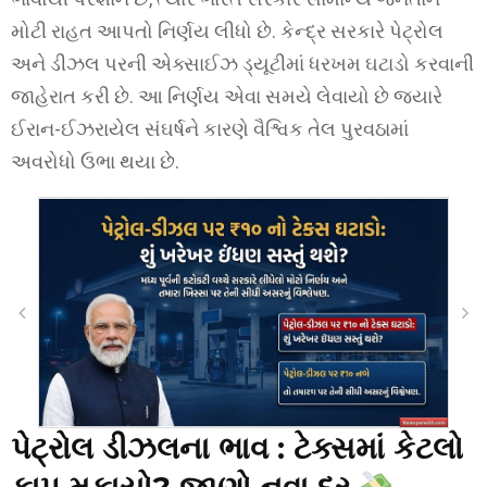
મોટી રાહત આપતો નિર્ણય લીધો છે. કેન્દ્ર સરકારે પેટ્રોલ
અને ડીઝલ પરની એક્સાઈઝ ડ્યૂટીમાં ધરખમ ઘટાડો કરવાની
જાહેરાત કરી છે. આ નિર્ણય એવા સમયે લેવાયો છે જ્યારે
ઈરાન-ઈઝરાયેલ સંઘર્ષને કારણે વૈશ્વિક તેલ પુરવઠામાં
અવરોધો ઉભા થયા છે.
પેટ્રોલ ડીઝલના ભાવ :
ટેક્સમાં કેટલો