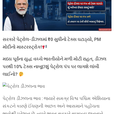
સરકારે પેટ્રોલ-ડીઝલમાં ₹10 સુધીનો ટેક્સ ઘટાડ્યો, PM
મોદીનો માસ્ટરસ્ટ્રોક!
મધ્ય પૂર્વના યુદ્ધ વચ્ચે ભારતીયોને મળી મોટી રાહત, ડીઝલ
પરથી 10% ટેક્સ નાબૂદ!શું પેટ્રોલ પંપ પર લાગશે લાંબી
લાઈનો?
પેટ્રોલ ડીઝલના ભાવ : જ્યારે સમગ્ર વિશ્વ પશ્ચિમ એશિયાના
સંકટને કારણે ઈંધણની અછત અને આસમાને પહોંચતા
ભાવોથી પરેશાન છે, ત્યારે ભારત સરકારે સામાન્ય જનતાને