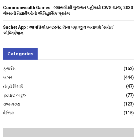
Commonwealth Games : ગ્લાસગોથી ગુજરાત પહોંચ્યો CWG ધ્વજ, 2030
ગેમ્સની તૈયારીઓનો ઐતિહાસિક પ્રારંભ
Sachet App : આપત્તિમાં ઇન્ટરનેટ વિના પણ જીવ બચાવશે ‘સચેત’
એપ્લિકેશન
Categories
ક્રાઈમ
(152)
ખબર
(444)
તંત્રી વિમર્શ
(47)
ફટાફટ ન્યૂઝ
(77)
રાજકારણ
(123)
વૈશ્વિક
(115)