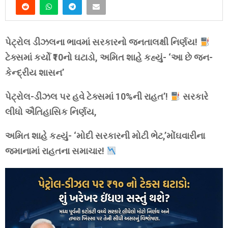
પેટ્રોલ ડીઝલના ભાવમાં સરકારનો જનતાલક્ષી નિર્ણય!
ટેક્સમાં કર્યો ₹10નો ઘટાડો, અમિત શાહે કહ્યું- ‘આ છે જન-
કેન્દ્રીય શાસન’
પેટ્રોલ-ડીઝલ પર હવે ટેક્સમાં 10%ની રાહત’!
સરકારે
લીધો ઐતિહાસિક નિર્ણય,
અમિત શાહે કહ્યું- ‘મોદી સરકારની મોટી ભેટ,’મોંઘવારીના
જમાનામાં રાહતના સમાચાર!