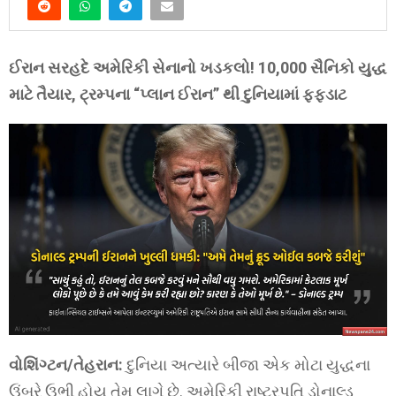
ઈરાન સરહદે અમેરિકી સેનાનો ખડકલો! 10,000 સૈનિકો યુદ્ધ
માટે તૈયાર, ટ્રમ્પના “પ્લાન ઈરાન” થી દુનિયામાં ફફડાટ
વોશિંગ્ટન/તેહરાન:
દુનિયા અત્યારે બીજા એક મોટા યુદ્ધના
ઉંબરે ઉભી હોય તેમ લાગે છે. અમેરિકી રાષ્ટ્રપતિ ડોનાલ્ડ