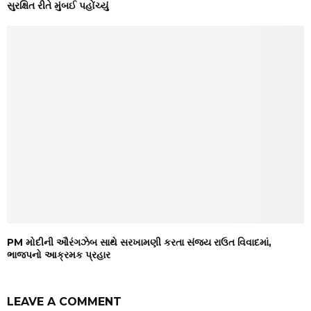
સુરક્ષિત રીતે મુંબઈ પહોંચ્યું
PM મોદીની ઔરંગઝેબ સાથે સરખામણી કરતા સંજય રાઉત વિવાદમાં,
ભાજપનો આક્રમક પ્રહાર
LEAVE A COMMENT