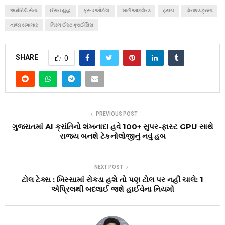
અમેરિકી સેના
ઈરાન યુદ્ધ
ક્રૂડ ઓઈલ
ખાર્ગ આઇલેન્ડ
ટ્રમ્પ
ડોનાલ્ડ ટ્રમ્પ
તાજા સમાચાર
મિડલ ઈસ્ટ ક્રાઈસિસ
SHARE
0
PREVIOUS POST
ગુજરાતમાં AI ક્રાંતિનો શંખનાદ! હવે 100+ સુપર-ફાસ્ટ GPU સાથે
રાજ્ય બનશે ટેકનોલોજીનું નવું હબ
NEXT POST
ટોલ ટેક્સ : ખિસ્સામાં રોકડા હશે તો પણ ટોલ પર નહીં ચાલે: 1
એપ્રિલથી બદલાઈ જશે હાઈવેના નિયમો