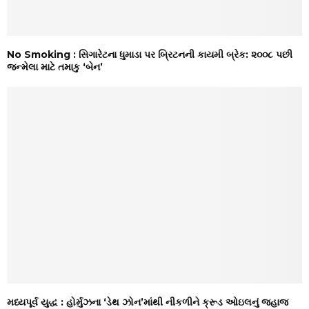
No Smoking : સિગારેટના ધુમાડા પર બ્રિટનની કાયમી બ્રેક: ૨૦૦૮ પછી
જન્મેલા માટે તમાકુ ‘બેન’
મધ્યપૂર્વ યુદ્ધ : હોર્મુઝના ‘ડેથ ઝોન’માંથી નીકળીને ક્રૂડ ઓઇલનું જહાજ