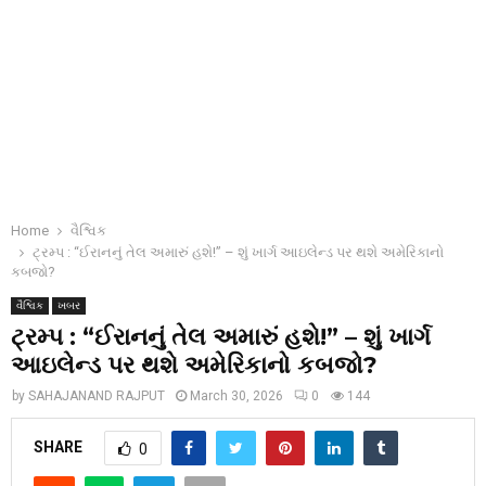
Home
વૈશ્વિક
ટ્રમ્પ : “ઈરાનનું તેલ અમારું હશે!” – શું ખાર્ગ આઇલેન્ડ પર થશે અમેરિકાનો
કબજો?
વૈશ્વિક
ખબર
ટ્રમ્પ : “ઈરાનનું તેલ અમારું હશે!” – શું ખાર્ગ
આઇલેન્ડ પર થશે અમેરિકાનો કબજો?
by
SAHAJANAND RAJPUT
March 30, 2026
0
144
SHARE
0