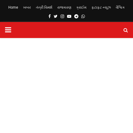
Home
ખબર
તંત્રી વિમર્શ
રાજકારણ
ક્રાઈમ
ફટાફટ ન્યૂઝ
વૈશ્વિક
Facebook
Twitter
Instagram
Youtube
Telegram
Whatsapp
PRIMARY
MENU