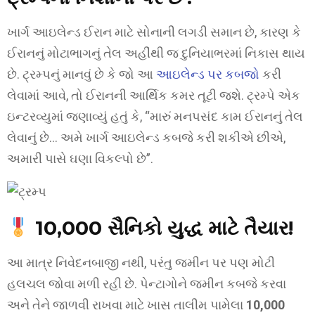
ખાર્ગ આઇલેન્ડ ઈરાન માટે સોનાની લગડી સમાન છે, કારણ કે
ઈરાનનું મોટાભાગનું તેલ અહીંથી જ દુનિયાભરમાં નિકાસ થાય
છે. ટ્રમ્પનું માનવું છે કે જો આ
આઇલેન્ડ પર કબજો
કરી
લેવામાં આવે, તો ઈરાનની આર્થિક કમર તૂટી જશે. ટ્રમ્પે એક
ઇન્ટરવ્યુમાં જણાવ્યું હતું કે, “મારું મનપસંદ કામ ઈરાનનું તેલ
લેવાનું છે… અમે ખાર્ગ આઇલેન્ડ કબજે કરી શકીએ છીએ,
અમારી પાસે ઘણા વિકલ્પો છે”.
10,000 સૈનિકો યુદ્ધ માટે તૈયાર!
આ માત્ર નિવેદનબાજી નથી, પરંતુ જમીન પર પણ મોટી
હલચલ જોવા મળી રહી છે. પેન્ટાગોને જમીન કબજે કરવા
અને તેને જાળવી રાખવા માટે ખાસ તાલીમ પામેલા
10,000