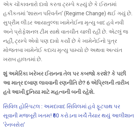
એક ચોંકાવનારો દાવો કરતા ટ્રમ્પે કહ્યું છે કે ઈરાનમાં
હકીકતમાં ‘શાસન પરિવર્તન’ (Regime Change) થઈ ગયું છે.
સુપ્રીમ લીડર આયાતુલ્લા ખામેનેઈના મૃત્યુ બાદ હવે નવી
અને પ્રોફેશનલ ટીમ સાથે વાતચીત ચાલી રહી છે. એટલું જ
નહીં, ટ્રમ્પે એવો પણ દાવો કર્યો છે કે ખામેનેઈનો પુત્ર
મોજતબા ખામેનેઈ કદાચ મૃત્યુ પામ્યો છે અથવા અત્યંત
ખરાબ હાલતમાં છે.
શું અમેરિકા ખરેખર ઈરાનના તેલ પર કબજો કરશે? કે પછી
આ માત્ર દબાણ લાવવાની રણનીતિ છે? 6 એપ્રિલની તારીખ
હવે આખી દુનિયા માટે મહત્વની બની રહેશે.
સિવિલ હોસ્પિટલ : અમદાવાદ સિવિલમાં હવે ફૂટપાથ પર
સૂવાની મજબૂરી ખતમ! ₹60 કરોડના ખર્ચે તૈયાર થયું આલીશાન
‘રેનબસેરા’