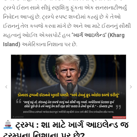
ટ્રમ્પે ઈરાન સામે સીધું રણશિંગુ ફૂંકતા એક સનસનાટીભર્યું
નિવેદન આપ્યું છે. ટ્રમ્પે સ્પષ્ટ શબ્દોમાં કહ્યું છે કે તેઓ
ઈરાનનું તેલ કબજે કરવા માંગે છે અને આ માટે ઈરાનનું સૌથી
મહત્વનું ઓઈલ એક્સપોર્ટ હબ
‘ખાર્ગ આઇલેન્ડ’ (Kharg
Island)
અમેરિકાના નિશાના પર છે.
ટ્રમ્પ :
શા માટે ખાર્ગ આઇલેન્ડ જ
ટ્રમ્પના નિશાના પર છે?