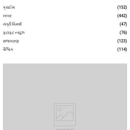
ક્રાઈમ
(152)
ખબર
(442)
તંત્રી વિમર્શ
(47)
ફટાફટ ન્યૂઝ
(76)
રાજકારણ
(123)
વૈશ્વિક
(114)