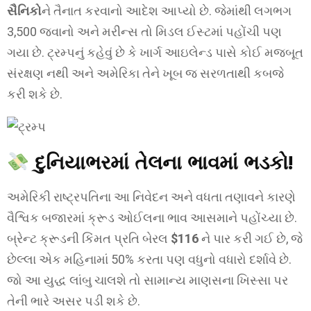
સૈનિકો
ને તૈનાત કરવાનો આદેશ આપ્યો છે. જેમાંથી લગભગ
3,500 જવાનો અને મરીન્સ તો મિડલ ઈસ્ટમાં પહોંચી પણ
ગયા છે. ટ્રમ્પનું કહેવું છે કે ખાર્ગ આઇલેન્ડ પાસે કોઈ મજબૂત
સંરક્ષણ નથી અને અમેરિકા તેને ખૂબ જ સરળતાથી કબજે
કરી શકે છે.
દુનિયાભરમાં તેલના ભાવમાં ભડકો!
અમેરિકી રાષ્ટ્રપતિના આ નિવેદન અને વધતા તણાવને કારણે
વૈશ્વિક બજારમાં ક્રૂડ ઓઈલના ભાવ આસમાને પહોંચ્યા છે.
બ્રેન્ટ ક્રૂડની કિંમત પ્રતિ બેરલ
$116
ને પાર કરી ગઈ છે, જે
છેલ્લા એક મહિનામાં 50% કરતા પણ વધુનો વધારો દર્શાવે છે.
જો આ યુદ્ધ લાંબુ ચાલશે તો સામાન્ય માણસના ખિસ્સા પર
તેની ભારે અસર પડી શકે છે.