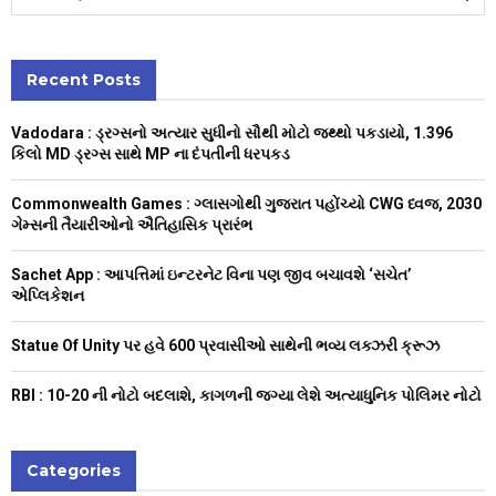
e
a
S
r
c
Recent Posts
E
h
f
A
Vadodara : ડ્રગ્સનો અત્યાર સુધીનો સૌથી મોટો જથ્થો પકડાયો, 1.396
o
કિલો MD ડ્રગ્સ સાથે MP ના દંપતીની ધરપકડ
r
R
:
Commonwealth Games : ગ્લાસગોથી ગુજરાત પહોંચ્યો CWG ધ્વજ, 2030
C
ગેમ્સની તૈયારીઓનો ઐતિહાસિક પ્રારંભ
H
Sachet App : આપત્તિમાં ઇન્ટરનેટ વિના પણ જીવ બચાવશે ‘સચેત’
એપ્લિકેશન
Statue Of Unity પર હવે 600 પ્રવાસીઓ સાથેની ભવ્ય લક્ઝરી ક્રૂઝ
RBI : ₹10-20 ની નોટો બદલાશે, કાગળની જગ્યા લેશે અત્યાધુનિક પોલિમર નોટો
Categories